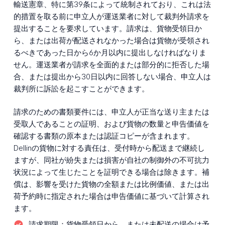
輸送憲章、特に第39条によって統制されており、これは法
的措置を取る前に申立人が運送業者に対して裁判外請求を
提出することを要求しています。請求は、貨物受領日か
ら、または出荷が配送されなかった場合は貨物が受領され
るべきであった日から6か月以内に提出しなければなりま
せん。運送業者が請求を全面的または部分的に拒否した場
合、または提出から30日以内に回答しない場合、申立人は
裁判所に訴訟を起こすことができます。
請求のための書類要件には、申立人が正当な送り主または
受取人であることの証明、および貨物の数量と申告価値を
確認する書類の原本または認証コピーが含まれます。
Dellinの貨物に対する責任は、受付時から配送まで継続し
ますが、同社が紛失または損害が自社の制御外の不可抗力
状況によって生じたことを証明できる場合は除きます。補
償は、影響を受けた貨物の全額または比例価値、または出
荷予約時に指定された場合は申告価値に基づいて計算され
ます。
請求期限：
貨物受領日から、または未配送の場合は予