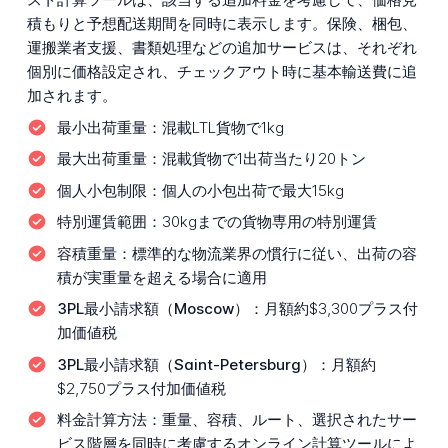
積もりと予想配送期間を同時に表示します。保険、梱包、
運搬業者支援、書類処理などの追加サービスは、それぞれ
個別に価格設定され、チェックアウト時に基本輸送費に追
加されます。
最小出荷重量：
混載LTL貨物で1kg
最大出荷重量：
混載貨物で1出荷当たり20トン
個人小包制限：
個人の小包出荷で最大15kg
特別運賃範囲：
30kgまでの貨物専用の特別運賃
容積重量：
標準的な物流業界の慣行に従い、出荷の容
積が実重量を超える場合に適用
3PL最小請求額（Moscow）：
月額約$3,300プラス付
加価値税
3PL最小請求額（Saint-Petersburg）：
月額約
$2,750プラス付加価値税
料金計算方法：
重量、容積、ルート、選択されたサー
ビス階層を同時に考慮するオンライン計算ツールによ