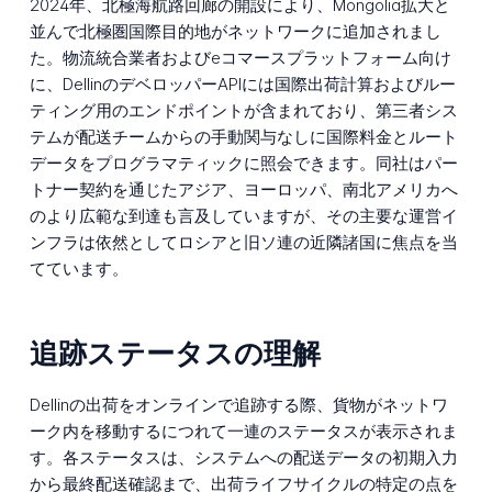
2024年、北極海航路回廊の開設により、Mongolia拡大と
並んで北極圏国際目的地がネットワークに追加されまし
た。物流統合業者およびeコマースプラットフォーム向け
に、DellinのデベロッパーAPIには国際出荷計算およびルー
ティング用のエンドポイントが含まれており、第三者シス
テムが配送チームからの手動関与なしに国際料金とルート
データをプログラマティックに照会できます。同社はパー
トナー契約を通じたアジア、ヨーロッパ、南北アメリカへ
のより広範な到達も言及していますが、その主要な運営イ
ンフラは依然としてロシアと旧ソ連の近隣諸国に焦点を当
てています。
追跡ステータスの理解
Dellinの出荷をオンラインで追跡する際、貨物がネットワ
ーク内を移動するにつれて一連のステータスが表示されま
す。各ステータスは、システムへの配送データの初期入力
から最終配送確認まで、出荷ライフサイクルの特定の点を