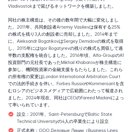
Vladivostokまで延びるネットワークを構築しました。
同社の株主構造は、その後の数年間で大幅に変化しまし
た。2011年、共同創設者Artemiy Vasilievは保有する25%
の株式を残り3人の創設者に売却しました。2014年まで
に、Aleksandr BogatikovはSergey Demidovの株式を取得
し、2015年にはIgor Bogatyrevの残りの株式も買収して過
半数の支配権を統合しました。2016年頃、Alfa-GroupのA1
投資部門の元社長であったMikhail Khabarovが株主構造に
参加し、機関投資家の金融支援をもたらしました。これら
の所有権の変更はLondon International Arbitration Court
での法的手続きを伴い、Forbes RussiaやKommersantを含
むロシアのビジネスメディアで広範囲にわたって報道され
ました。2024年現在、同社はCEOのFareed Madaniによっ
て率いられています。
設立：
2001年、Saint-PetersburgでBaltic State
Technical Universityの4人の卒業生により設立
正式名称：
ООО Деловые Линии（Business Lines