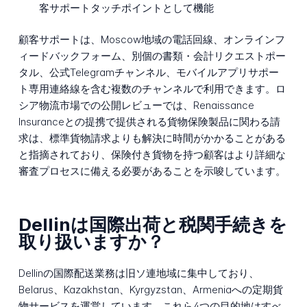
客サポートタッチポイントとして機能
顧客サポートは、Moscow地域の電話回線、オンラインフ
ィードバックフォーム、別個の書類・会計リクエストポー
タル、公式Telegramチャンネル、モバイルアプリサポー
ト専用連絡線を含む複数のチャンネルで利用できます。ロ
シア物流市場での公開レビューでは、Renaissance
Insuranceとの提携で提供される貨物保険製品に関わる請
求は、標準貨物請求よりも解決に時間がかかることがある
と指摘されており、保険付き貨物を持つ顧客はより詳細な
審査プロセスに備える必要があることを示唆しています。
Dellinは国際出荷と税関手続きを
取り扱いますか？
Dellinの国際配送業務は旧ソ連地域に集中しており、
Belarus、Kazakhstan、Kyrgyzstan、Armeniaへの定期貨
物サービスを運営しています。これら4つの目的地はすべ