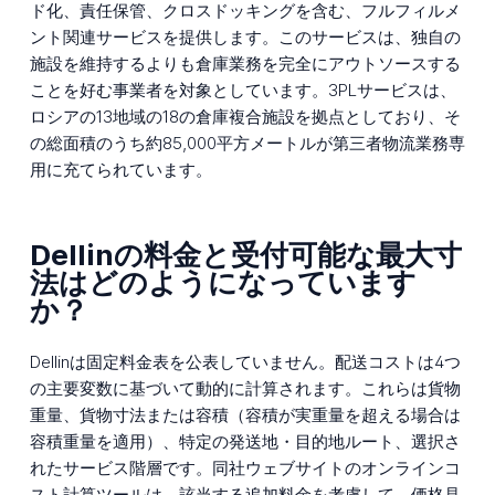
ド化、責任保管、クロスドッキングを含む、フルフィルメ
ント関連サービスを提供します。このサービスは、独自の
施設を維持するよりも倉庫業務を完全にアウトソースする
ことを好む事業者を対象としています。3PLサービスは、
ロシアの13地域の18の倉庫複合施設を拠点としており、そ
の総面積のうち約85,000平方メートルが第三者物流業務専
用に充てられています。
Dellinの料金と受付可能な最大寸
法はどのようになっています
か？
Dellinは固定料金表を公表していません。配送コストは4つ
の主要変数に基づいて動的に計算されます。これらは貨物
重量、貨物寸法または容積（容積が実重量を超える場合は
容積重量を適用）、特定の発送地・目的地ルート、選択さ
れたサービス階層です。同社ウェブサイトのオンラインコ
スト計算ツールは、該当する追加料金を考慮して、価格見