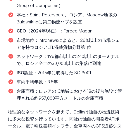
Group of Companies）
本社：
Saint-Petersburg、ロシア、Moscow地域の
Balashikhaに第二物流ハブを設置
CEO（2024年現在）：
Fareed Madani
市場地位：
Infranewsによると、26%以上の市場シェ
アを持つロシアLTL混載貨物分野第1位
ネットワーク：
196都市以上の240以上のターミナル
で、ロシア全土の30,000以上の集落に到達
ISO認証：
2016年に取得したISO 9001
車両平均年数：
3.5年
倉庫面積：
ロシアの13地域における18の複合施設で管
理される約957,000平方メートルの倉庫面積
物理的なネットワークを超えて、Dellinは独自の物流技術
に多大な投資を行っています。同社は独自の開発者APIポ
ータル、電子輸送書類インフラ、全車両へのGPS追跡シス