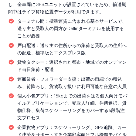
し、全車両にGPSユニットが設置されているため、輸送期
間中はライブ貨物位置データが利用できます。
ターミナル間：
標準運賃に含まれる基本サービスで、
送り主と受取人の両方がDellinターミナルを使用する
ことが必要
戸口配送：
送り主の住所からの集荷と受取人の住所へ
の配送、標準版とエクスプレス版
貨物タクシー：
選択された都市・地域でのオンデマン
ド当日集荷・配送
運搬業者・フォワーダー支援：
出荷の両端での積込
み、荷降ろし、貨物取り扱いに利用可能な任意の人員
個人小包アプリ：
15kgまでの出荷を送る個人向けモバ
イルアプリケーションで、受取人詳細、住所選択、貨
物仕様、集荷スケジューリングをカバーする4段階注
文プロセス
企業貨物アプリ：
スケジューリング、GPS追跡、カー
ド決済をサポートする企業顧客向けフル機能モバイル