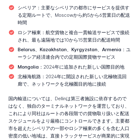
シベリア：
主要なシベリアの都市にサービスを提供す
る定期ルートで、Moscowから約5から6営業日の配送
時間
ロシア極東：
航空貨物と複合一貫輸送サービスで接続
され、最も遠隔地では10から15営業日の配送時間
Belarus、Kazakhstan、Kyrgyzstan、Armenia：
ユ
ーラシア経済連合内での定期国際貨物サービス
Mongolia：
2024年に追加された新しい国際目的地
北極海航路：
2024年に開設された新しい北極物流回
廊で、ネットワークを北極圏目的地に接続
国内輸送については、Dellinは第三者施設に依存するので
はなく、独自のターミナルネットワークを運営しており、
これにより同社はルートの各段階での貨物取り扱いと配送
スケジュールをより厳格にコントロールできます。主要都
市を超えたシベリアの一部やロシア極東の多くを含む人口
密度の低い地域は、直接トラックサービスが商業的に実現