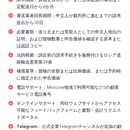
定配送日から6か月
運送業者回答期間：
申立人が裁判所に進むまでの請求
提出から30日
必要書類：
送り主または受取人としての申立人地位の
証明、および貨物数量と申告価値を確認する原本また
は認証コピー
法的根拠：
訴訟前の請求手続きを義務付けるロシア道
路輸送憲章第39条
補償基準：
貨物の全額または比例価値、または予約時
に指定された申告価値
電話サポート：
Moscow地域で利用可能な2つの顧客
サービス電話番号
オンラインサポート：
同社ウェブサイトからアクセス
可能なフィードバックフォームと書類・会計リクエス
トポータル
Telegram：
公式企業Telegramチャンネルが追加の顧