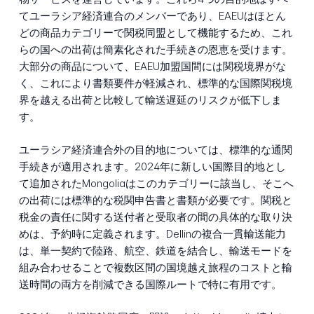
てユーラシア経済連合のメンバーであり、EAEUはほとん
どの商品カテゴリーで関税同盟として機能するため、これ
らの国への出荷は簡素化された手続きの恩恵を受けます。
大部分の商品について、EAEU加盟国間には関税境界がな
く、これにより書類要件が軽減され、標準的な国際関税境
界を越える出荷と比較して輸送遅延のリスクが低下しま
す。
ユーラシア経済連合外の目的地については、標準的な通関
手続きが適用されます。2024年に新しい国際目的地とし
て追加されたMongoliaはこのカテゴリーに該当し、そこへ
の出荷には標準的な税関申告書と書類が必要です。関税と
税金の責任に関する送付者と受取者の間の具体的な取り決
めは、予約時に定義されます。Dellinの複合一貫輸送能力
は、単一契約で陸路、航空、鉄道を結合し、輸送モードを
組み合わせることで複数区間の国境越え旅程のコストと輸
送時間の両方を削減できる国際ルートで特に有用です。