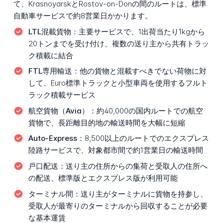
て、KrasnoyarskとRostov-on-Donの間のルートは、標準
自動車サービスで約8営業日かかります。
LTL混載貨物：
主要サービスで、1出荷当たり1kgから
20トンまでを受け付け、複数の送り主から共有トラッ
ク積載に結合
FTL専用輸送：
他の貨物と混載すべきでない荷物に対
して、Euro標準トラックと小型車両を使用するフルト
ラック積載サービス
航空貨物（Avia）：
約40,000の国内ルートでの航空
貨物で、長距離目的地の輸送時間を大幅に短縮
Auto-Express：
8,500以上のルートでのエクスプレス
陸路サービスで、対象都市間で約1営業日の輸送時間
戸口配送：
送り主の住所からの集荷と受取人の住所へ
の配送、標準版とエクスプレス版が利用可能
ターミナル間：
送り主がターミナルに貨物を持参し、
受取人が最寄りのターミナルから回収することが必要
な基本運賃