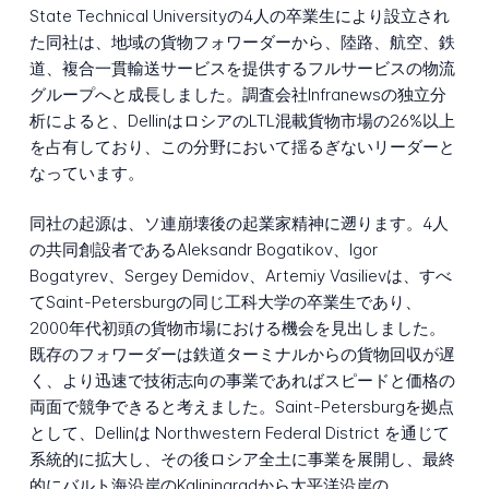
State Technical Universityの4人の卒業生により設立され
た同社は、地域の貨物フォワーダーから、陸路、航空、鉄
道、複合一貫輸送サービスを提供するフルサービスの物流
グループへと成長しました。調査会社Infranewsの独立分
析によると、DellinはロシアのLTL混載貨物市場の26%以上
を占有しており、この分野において揺るぎないリーダーと
なっています。
同社の起源は、ソ連崩壊後の起業家精神に遡ります。4人
の共同創設者であるAleksandr Bogatikov、Igor
Bogatyrev、Sergey Demidov、Artemiy Vasilievは、すべ
てSaint-Petersburgの同じ工科大学の卒業生であり、
2000年代初頭の貨物市場における機会を見出しました。
既存のフォワーダーは鉄道ターミナルからの貨物回収が遅
く、より迅速で技術志向の事業であればスピードと価格の
両面で競争できると考えました。Saint-Petersburgを拠点
として、Dellinは Northwestern Federal District を通じて
系統的に拡大し、その後ロシア全土に事業を展開し、最終
的にバルト海沿岸のKaliningradから太平洋沿岸の