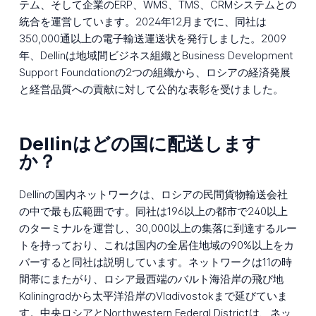
テム、そして企業のERP、WMS、TMS、CRMシステムとの
統合を運営しています。2024年12月までに、同社は
350,000通以上の電子輸送運送状を発行しました。2009
年、Dellinは地域間ビジネス組織とBusiness Development
Support Foundationの2つの組織から、ロシアの経済発展
と経営品質への貢献に対して公的な表彰を受けました。
Dellinはどの国に配送します
か？
Dellinの国内ネットワークは、ロシアの民間貨物輸送会社
の中で最も広範囲です。同社は196以上の都市で240以上
のターミナルを運営し、30,000以上の集落に到達するルー
トを持っており、これは国内の全居住地域の90%以上をカ
バーすると同社は説明しています。ネットワークは11の時
間帯にまたがり、ロシア最西端のバルト海沿岸の飛び地
Kaliningradから太平洋沿岸のVladivostokまで延びていま
す。中央ロシアとNorthwestern Federal Districtは、ネッ