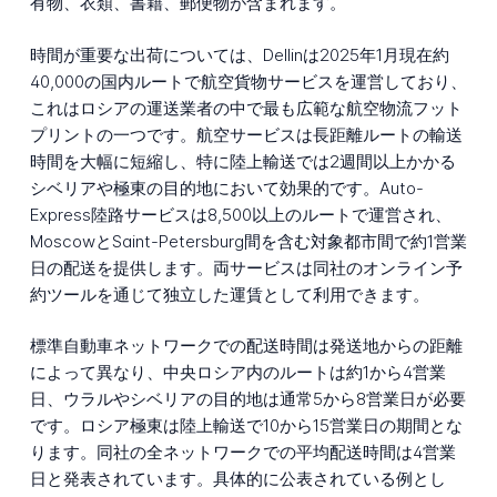
有物、衣類、書籍、郵便物が含まれます。
時間が重要な出荷については、Dellinは2025年1月現在約
40,000の国内ルートで航空貨物サービスを運営しており、
これはロシアの運送業者の中で最も広範な航空物流フット
プリントの一つです。航空サービスは長距離ルートの輸送
時間を大幅に短縮し、特に陸上輸送では2週間以上かかる
シベリアや極東の目的地において効果的です。Auto-
Express陸路サービスは8,500以上のルートで運営され、
MoscowとSaint-Petersburg間を含む対象都市間で約1営業
日の配送を提供します。両サービスは同社のオンライン予
約ツールを通じて独立した運賃として利用できます。
標準自動車ネットワークでの配送時間は発送地からの距離
によって異なり、中央ロシア内のルートは約1から4営業
日、ウラルやシベリアの目的地は通常5から8営業日が必要
です。ロシア極東は陸上輸送で10から15営業日の期間とな
ります。同社の全ネットワークでの平均配送時間は4営業
日と発表されています。具体的に公表されている例とし