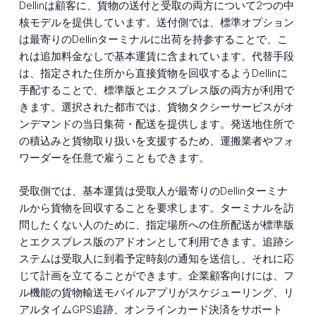
Dellinは顧客に、貨物の送付と受取の両方について2つの中
核モデルを提供しています。送付側では、標準オプション
は最寄りのDellinターミナルに出荷を持参することで、こ
れは追加料金なしで基本運賃に含まれています。代替手段
は、指定された住所から直接貨物を回収するようDellinに
手配することで、標準版とエクスプレス版の両方が利用で
きます。選択された都市では、貨物タクシーサービスがオ
ンデマンドの当日集荷・配送を提供します。発送地住所で
の積込みと貨物取り扱いを支援するため、運搬業者やフォ
ワーダーを任意で雇うこともできます。
受取側では、基本運賃は受取人が最寄りのDellinターミナ
ルから貨物を回収することを要求します。ターミナルを訪
問したくない人のために、指定場所への住所配送が標準版
とエクスプレス版のアドオンとして利用できます。追跡シ
ステムは受取人に到着予定時刻の通知を送信し、それに応
じて計画を立てることができます。企業顧客向けには、フ
ル機能の貨物輸送モバイルアプリがスケジューリング、リ
アルタイムGPS追跡、オンラインカード決済をサポート