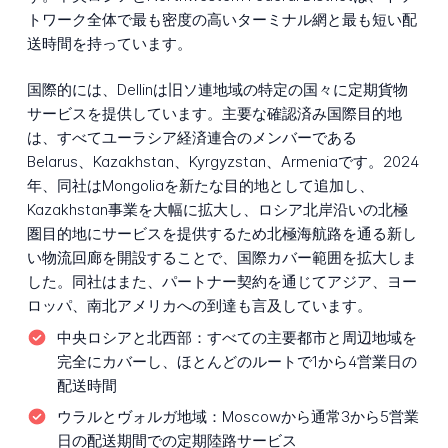
トワーク全体で最も密度の高いターミナル網と最も短い配
送時間を持っています。
国際的には、Dellinは旧ソ連地域の特定の国々に定期貨物
サービスを提供しています。主要な確認済み国際目的地
は、すべてユーラシア経済連合のメンバーである
Belarus、Kazakhstan、Kyrgyzstan、Armeniaです。2024
年、同社はMongoliaを新たな目的地として追加し、
Kazakhstan事業を大幅に拡大し、ロシア北岸沿いの北極
圏目的地にサービスを提供するため北極海航路を通る新し
い物流回廊を開設することで、国際カバー範囲を拡大しま
した。同社はまた、パートナー契約を通じてアジア、ヨー
ロッパ、南北アメリカへの到達も言及しています。
中央ロシアと北西部：
すべての主要都市と周辺地域を
完全にカバーし、ほとんどのルートで1から4営業日の
配送時間
ウラルとヴォルガ地域：
Moscowから通常3から5営業
日の配送期間での定期陸路サービス