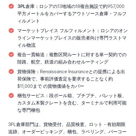
3PL倉庫：
ロシアの13地域の18複合施設で約957,000
平方メートルをカバーするアウトソース倉庫・フルフ
ィルメント
マーケットプレイス フルフィルメント：
ロシアのオン
ラインマーケットプレイスの販売者向け専門ラストマ
イル物流
複合一貫輸送：
複数区間ルートに対する単一契約での
陸路、航空、鉄道の組み合わせルーティング
貨物保険：
Renaissance Insuranceとの提携による出
荷保険で、事前評価査定を要求することなく約
$11,000まで の貨物価値をカバー
梱包サービス：
段ボール箱、プチプチ、パレット板、
カスタム木製クレートを含む、ターミナルで利用可能
な専門梱包
3PL倉庫部門は、貨物受付、品質検査、ロット・有効期限
追跡、オーダーピッキング、梱包、ラベリング、バーコー