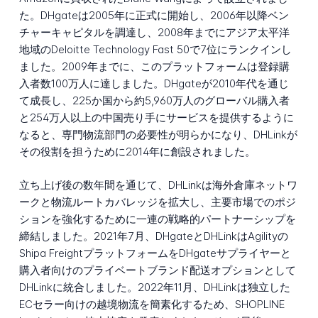
た。DHgateは2005年に正式に開始し、2006年以降ベン
チャーキャピタルを調達し、2008年までにアジア太平洋
地域のDeloitte Technology Fast 50で7位にランクインし
ました。2009年までに、このプラットフォームは登録購
入者数100万人に達しました。DHgateが2010年代を通じ
て成長し、225か国から約5,960万人のグローバル購入者
と254万人以上の中国売り手にサービスを提供するように
なると、専門物流部門の必要性が明らかになり、DHLinkが
その役割を担うために2014年に創設されました。
立ち上げ後の数年間を通じて、DHLinkは海外倉庫ネットワ
ークと物流ルートカバレッジを拡大し、主要市場でのポジ
ションを強化するために一連の戦略的パートナーシップを
締結しました。2021年7月、DHgateとDHLinkはAgilityの
Shipa FreightプラットフォームをDHgateサプライヤーと
購入者向けのプライベートブランド配送オプションとして
DHLinkに統合しました。2022年11月、DHLinkは独立した
ECセラー向けの越境物流を簡素化するため、SHOPLINE