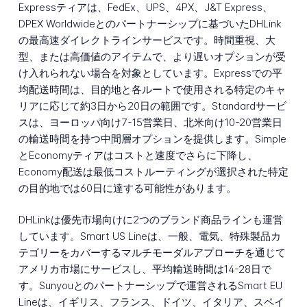
Expressティアは、FedEx、UPS、4PX、J&T Express、
DPEX Worldwideとのパートナーシップに基づいたDHLink
の最高速ダイレクトラインサービスです。時間重視、大
型、または高価値のアイテムで、より遅いオプションが受
け入れられない場合を対象としています。Expressでの平
均配送時間は、目的地と各ルートで使用される特定のキャ
リアに応じて約3日から20日の範囲です。Standardサービ
スは、ヨーロッパ向け7-15営業日、北米向け10-20営業日
の輸送時間を持つ中間層オプションを提供します。Simple
とEconomyティアはコストと速度でさらに下降し、
Economy配送は最低コストルーティングが選択された特定
の目的地では60日に達する可能性があります。
DHLinkは優先市場向けに2つのブランド商品ラインも運営
しています。Smart US Lineは、一般、電気、特殊製品カ
テゴリーをカバーするマルチモーダルアプローチを通じて
アメリカ市場にサービスし、平均輸送時間は14-28日で
す。Sunyouとのパートナーシップで運営されるSmart EU
Lineは、イギリス、フランス、ドイツ、イタリア、スペイ