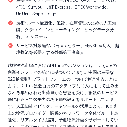
主要キャリアパートナー:
FedEx、UPS、China Post、
4PX、Sunyou、J&T Express、DPEX Worldwide、
UniUni、Shipa Freight
技術:
ルート最適化、追跡、在庫管理のための人工知
能、クラウドコンピューティング、ビッグデータ分
析、IoTシステム
サービス対象顧客:
DHgateセラー、MyyShop商人、越
境物流を必要とする外部第三者商人
越境物流市場におけるDHLinkのポジションは、DHgateの
商業インフラとの統合に基づいています。中国の主要な
B2B越境取引プラットフォームの一つ内で運営することに
より、DHLinkは数百万のアクティブな商人によって生み出
される集約された出荷量から恩恵を受け、複数のサービス
層にわたって競争力のある価格設定をサポートしていま
す。人工知能とビッグデータツールの活用により、100以
上の物流プロバイダー関係のネットワーク全体でルート最
適化、リアルタイム追跡、予測物流計画をサポートしてい
ます。このマーケットプレイス統合とマルチキャリア集約