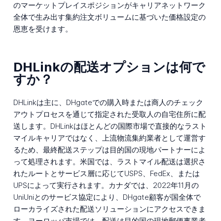
のマーケットプレイスポジションがキャリアネットワーク
全体で生み出す集約注文ボリュームに基づいた価格設定の
恩恵を受けます。
DHLinkの配送オプションは何で
すか？
DHLinkは主に、DHgateでの購入時または商人のチェック
アウトプロセスを通じて指定された受取人の自宅住所に配
送します。DHLinkはほとんどの国際市場で直接的なラスト
マイルキャリアではなく、上流物流集約業者として運営す
るため、最終配送ステップは目的国の現地パートナーによ
って処理されます。米国では、ラストマイル配送は選択さ
れたルートとサービス層に応じてUSPS、FedEx、または
UPSによって実行されます。カナダでは、2022年11月の
UniUniとのサービス協定により、DHgate顧客が国全体で
ローカライズされた配送ソリューションにアクセスできま
す。ヨーロッパ市場では、配送は目的国の現地郵便事業者