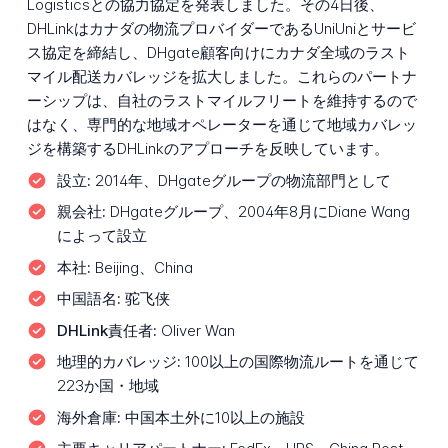
Logisticsとの協力協定を発表しました。その4日後、
DHLinkはカナダの物流プロバイダーであるUniUniとサービ
ス協定を締結し、DHgate顧客向けにカナダ全域のラスト
マイル配送カバレッジを拡大しました。これらのパートナ
ーシップは、自社のラストマイルフリートを維持するので
はなく、専門的な地域オペレーターを通じて地域カバレッ
ジを構築するDHLinkのアプローチを反映しています。
設立:
2014年、DHgateグループの物流部門として
親会社:
DHgateグループ、2004年8月にDiane Wang
によって設立
本社:
Beijing、China
中国語名:
驼飞侠
DHLink責任者:
Oliver Wan
地理的カバレッジ:
100以上の国際物流ルートを通じて
223か国・地域
海外倉庫:
中国本土外に10以上の施設