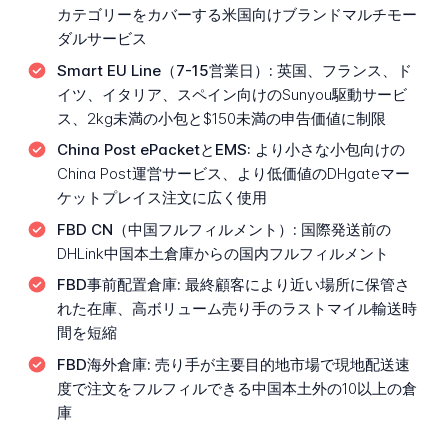
カテゴリーをカバーする米国向けブランドマルチモー
ダルサービス
Smart EU Line（7-15営業日）:
英国、フランス、ド
イツ、イタリア、スペイン向けのSunyou駆動サービ
ス、2kg未満の小包と$150未満の申告価値に制限
China Post ePacketとEMS:
より小さな小包向けの
China Post運営サービス、より低価値のDHgateマー
ケットプレイス注文に広く使用
FBD CN（中国フルフィルメント）:
国際発送前の
DHLink中国本土倉庫からの国内フルフィルメント
FBD事前配置倉庫:
最終顧客により近い場所に保管さ
れた在庫、高ボリューム売り手のラストマイル輸送時
間を短縮
FBD海外倉庫:
売り手が主要目的地市場で現地配送速
度で注文をフルフィルできる中国本土外の10以上の倉
庫