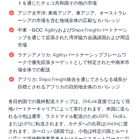
トを通じたチェコ共和国その他の市場
アジア太平洋:
東南アジア、東アジア、オーストラレ
ーシアの市場を含む地域全体の広範なカバレッジ
中東・GCC:
AgilityおよびShipa Freightパートナーシ
ップを通じて拡張された湾岸協力会議諸国および周辺
市場
ラテンアメリカ:
Agilityパートナーシップフレームワ
ークで優先拡張ターゲットとして特定された中南米市
場全体での配送
アフリカ:
Shipa Freight統合を通じてさらなる成長が
目標とされるアフリカの目的地全体のカバレッジ
各目的国での最終配送ステップは、DHLink直接ではなく現
地パートナーキャリアによって実行されます。米国に送ら
れる小包は通常、ラストマイル配送のためUSPS、FedEx、
またはUPSに転送されます。カナダへの出荷はUniUniに渡
されます。ヨーロッパ諸国では、小包は特定の国とルート
に応じて現地郵便事業者またはクーリエネットワークに引