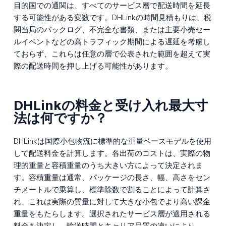
目的国での通関は、すべてのサービス層で配送時間を延長
する可能性がある変数です。DHLinkの時間見積もりは、税
関当局のバックログ、不完全な書類、または主要小売セー
ルイベントなどの高トラフィック期間による遅延を考慮し
ておらず、これらは任意の層で公表された範囲を超えて実
際の配送時間を押し上げる可能性があります。
DHLinkの料金と受け入れ最大寸
法は何ですか？
DHLinkは国際小包物流に標準的な重量ベースモデルを使用
して配送料金を計算します。各出荷のコストは、実際の物
理的重量と容積重量のうち大きい方によって決定されま
す。容積重量は通常、パッケージの長さ、幅、高さをセン
チメートルで乗算し、標準除数で割ることによって計算さ
れ、これは実際の質量に対して大きな小包でより高い課金
重量をもたらします。選択されたサービス層が適用される
料金を決定し、輸送時間とキャリア品質の違いにより、