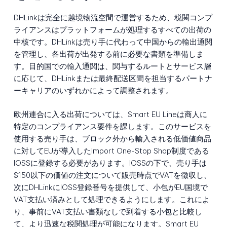
DHLinkは完全に越境物流空間で運営するため、税関コンプ
ライアンスはプラットフォームが処理するすべての出荷の
中核です。DHLinkは売り手に代わって中国からの輸出通関
を管理し、各出荷が出発する前に必要な書類を準備しま
す。目的国での輸入通関は、関与するルートとサービス層
に応じて、DHLinkまたは最終配送区間を担当するパートナ
ーキャリアのいずれかによって調整されます。
欧州連合に入る出荷については、Smart EU Lineは商人に
特定のコンプライアンス要件を課します。このサービスを
使用する売り手は、ブロック外から輸入される低価値商品
に対してEUが導入したImport One-Stop Shop制度である
IOSSに登録する必要があります。IOSSの下で、売り手は
$150以下の価値の注文について販売時点でVATを徴収し、
次にDHLinkにIOSS登録番号を提供して、小包がEU国境で
VAT支払い済みとして処理できるようにします。これによ
り、事前にVAT支払い書類なしで到着する小包と比較し
て、より迅速な税関処理が可能になります。Smart EU