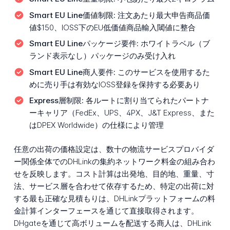
Smart EU Line価値制限:
注文あたり最大申告商品価
値$150、IOSS下のEU低価値商品輸入閾値に整合
Smart EU Lineパッケージ要件:
ホワイトラベル（ブ
ランド表示なし）パッケージのみ受け入れ
Smart EU Line商人要件:
このサービスを使用するた
めに売り手は有効なIOSS登録を保持する必要あり
Express層制限:
各ルートに割り当てられたパートナ
ーキャリア（FedEx、UPS、4PX、J&T Express、また
はDPEX Worldwide）の仕様により管理
任意の出荷の価格設定は、数十の物流サービスプロバイダ
ー関係全体でのDHLinkの集約ネットワーク料金の組み合わ
せを反映します。コスト計算は出発地、目的地、重量、寸
法、サービス層を合わせて依存するため、特定の出荷に対
する最も正確な見積もりは、DHLinkプラットフォームの料
金計算インターフェースを通じて直接取得されます。
DHgateを通じて高ボリュームを配送する商人は、DHLink