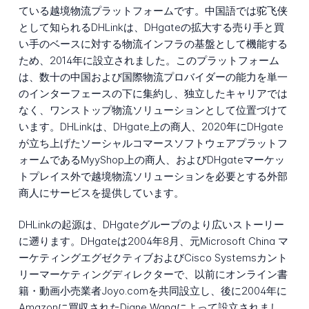
ている越境物流プラットフォームです。中国語では驼飞侠
として知られるDHLinkは、DHgateの拡大する売り手と買
い手のベースに対する物流インフラの基盤として機能する
ため、2014年に設立されました。このプラットフォーム
は、数十の中国および国際物流プロバイダーの能力を単一
のインターフェースの下に集約し、独立したキャリアでは
なく、ワンストップ物流ソリューションとして位置づけて
います。DHLinkは、DHgate上の商人、2020年にDHgate
が立ち上げたソーシャルコマースソフトウェアプラットフ
ォームであるMyyShop上の商人、およびDHgateマーケッ
トプレイス外で越境物流ソリューションを必要とする外部
商人にサービスを提供しています。
DHLinkの起源は、DHgateグループのより広いストーリー
に遡ります。DHgateは2004年8月、元Microsoft China マ
ーケティングエグゼクティブおよびCisco Systemsカント
リーマーケティングディレクターで、以前にオンライン書
籍・動画小売業者Joyo.comを共同設立し、後に2004年に
Amazonに買収されたDiane Wangによって設立されまし