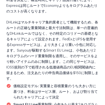
Expressは同じルートでEconomyよりもキログラムあたり
のコストが高くなります。
DHLinkはマルチキャリア集約業者として機能するため、各
ルートの正確な重量閾値と最大寸法制限は、単一の普遍的
なDHLinkルールではなく、その特定のコリドーの基礎とな
るキャリアによって設定されます。FedExとUPSを使用す
るExpressサービスは、より大きくより重い小包に対応し
ます。Sunyouが駆動するSmart EU Lineは、小包あたり2
キログラムのハード重量制限を適用し、そのサービスをよ
り軽いアイテムのみに制限します。この同じサービスは、
IOSS規則の下で処理される低価値商品のEU税関閾値内に
留まるため、注文あたりの申告商品価値を$150に制限しま
す。
価格設定モデル:
実重量と容積重量のうち大きい方に
基づき、料金はサービス層、ルート、および割り当て
られたキャリアによって決定
Smart EU Line重量制限:
小包あたり最大2キログラム