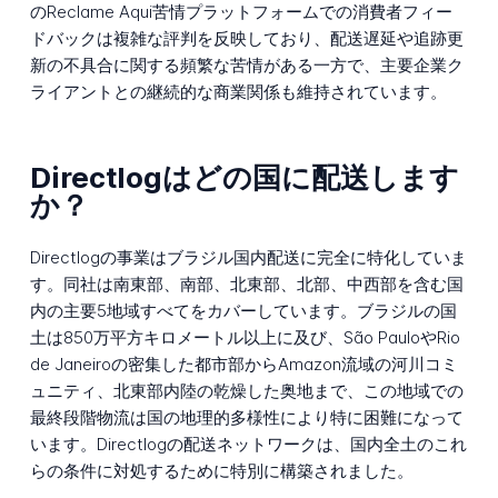
のReclame Aqui苦情プラットフォームでの消費者フィー
ドバックは複雑な評判を反映しており、配送遅延や追跡更
新の不具合に関する頻繁な苦情がある一方で、主要企業ク
ライアントとの継続的な商業関係も維持されています。
Directlogはどの国に配送します
か？
Directlogの事業はブラジル国内配送に完全に特化していま
す。同社は南東部、南部、北東部、北部、中西部を含む国
内の主要5地域すべてをカバーしています。ブラジルの国
土は850万平方キロメートル以上に及び、São PauloやRio
de Janeiroの密集した都市部からAmazon流域の河川コミ
ュニティ、北東部内陸の乾燥した奥地まで、この地域での
最終段階物流は国の地理的多様性により特に困難になって
います。Directlogの配送ネットワークは、国内全土のこれ
らの条件に対処するために特別に構築されました。