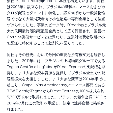
会社で、São Paulo州Bareruiに本社を構えています。同社
は2003年に設立され、ブラジルの新興eコマースおよびカ
タログ配送セグメントに特化し、設立当初から一般貨物輸
送ではなく大量消費者向け小包配送の専門企業として位置
づけられました。事業のピーク時、Directlogはブラジル最
大の民間最終段階宅配便企業として広く評価され、国営の
Correios郵便サービスとは異なり、企業対消費者取引の小
包配送に特化することで差別化を図りました。
同社はその歴史において数回の重要な所有権変更を経験し
ました。2011年には、ブラジルの上場物流グループである
Tegma Gestão e LogísticaがDirect Expressの支配権を取
得し、より大きな資本資源を提供してブラジル全土での配
送網拡大を支援しました。より大きな変革は2014年半ばに
起こり、Grupo Lojas Americanasのeコマース部門である
B2W DigitalがTegmaからDirect Expressの100％株式を約
5,700万ドルで取得しました。ブラジルの競争当局CADEは
2014年7月にこの取引を承認し、決定は連邦官報に掲載さ
れました。