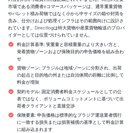
市場である消費者eコマースパッケージは、通常重量貨物
やパレット積み荷物ではなく小から中サイズの箱や封筒を
含み、仕分けおよび処理インフラはその範囲向けに設計さ
れています。Directlogは特大貨物や産業貨物輸送のプロバ
イダーとしては位置づけられていません。
料金計算基準:
実重量と容積重量のより大きい方と、
発着貨物ゾーンおよび保険目的の申告価格を組み合わ
せ
貨物ゾーン:
ブラジルは地域ゾーンに分割され、出荷
の起点と目的地の州または自治体間の距離に比例して
料金が増加
契約モデル:
固定消費者料金スケジュールとしての公
表ではなく、ボリュームコミットメントに基づいて出
荷者クライアントと直接交渉
保険要素:
申告価格は標準的なブラジア運送業者慣行
に一致する損失または損害補償の基準として料金計算
に組み込まれます