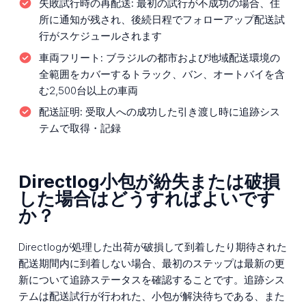
失敗試行時の再配送:
最初の試行が不成功の場合、住
所に通知が残され、後続日程でフォローアップ配送試
行がスケジュールされます
車両フリート:
ブラジルの都市および地域配送環境の
全範囲をカバーするトラック、バン、オートバイを含
む2,500台以上の車両
配送証明:
受取人への成功した引き渡し時に追跡シス
テムで取得・記録
Directlog小包が紛失または破損
した場合はどうすればよいです
か？
Directlogが処理した出荷が破損して到着したり期待された
配送期間内に到着しない場合、最初のステップは最新の更
新について追跡ステータスを確認することです。追跡シス
テムは配送試行が行われた、小包が解決待ちである、また