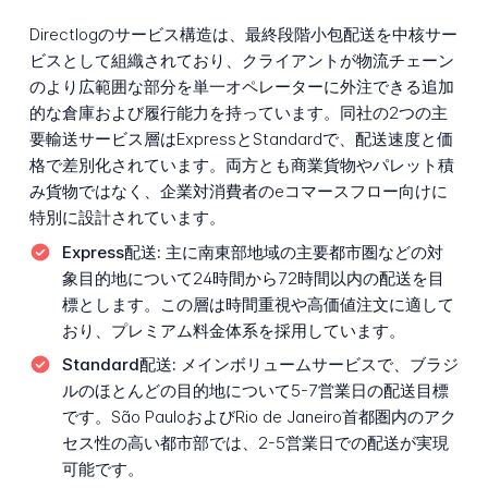
Directlogのサービス構造は、最終段階小包配送を中核サー
ビスとして組織されており、クライアントが物流チェーン
のより広範囲な部分を単一オペレーターに外注できる追加
的な倉庫および履行能力を持っています。同社の2つの主
要輸送サービス層はExpressとStandardで、配送速度と価
格で差別化されています。両方とも商業貨物やパレット積
み貨物ではなく、企業対消費者のeコマースフロー向けに
特別に設計されています。
Express配送:
主に南東部地域の主要都市圏などの対
象目的地について24時間から72時間以内の配送を目
標とします。この層は時間重視や高価値注文に適して
おり、プレミアム料金体系を採用しています。
Standard配送:
メインボリュームサービスで、ブラジ
ルのほとんどの目的地について5-7営業日の配送目標
です。São PauloおよびRio de Janeiro首都圏内のアク
セス性の高い都市部では、2-5営業日での配送が実現
可能です。