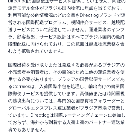
Directlogは国際配送サービスを提供していません。同社の
運営モデル全体がブラジル国内物流に焦点を当てており、
利用可能な公的情報源のどの文書もDirectlogブランドで運
営される国際配送プログラム、税関仲介サービス、越境配
送サービスについて記述していません。運送業者のインフ
ラ、顧客基盤、サービス設計はすべてブラジル国内の最終
段階配送に向けられており、この範囲は越境物流業務を含
むよう拡張されていません。
国際出荷を受け取りまたは発送する必要があるブラジアの
小売業者や消費者は、その目的のために他の運送業者を使
用する必要があります。ブラジアの国営郵便サービスであ
るCorreiosは、入荷国際小包を処理し、輸出向けの書留国
際郵便サービスを提供しています。高価値または時間重視
の越境出荷については、専門的な国際貨物フォワーダーと
グローバルエクスプレス運送業者がブラジア市場で営業し
ています。Directlogは国際ルーティングチェーンに参加し
ておらず、海外から到着する入荷出荷のパートナー運送業
者でもありません。