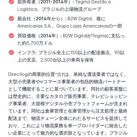
前所有者（2011-2014年）:
Tegma Gestão e
Logística、ブラジルの上場物流グループ
親会社（2014年から）:
B2W Digital、後に
Americanas S.A.、Grupo Lojas Americanasの一部
買収価格（2014年）:
B2W DigitalがTegmaに支払っ
た約5,700万ドル
インフラ:
ブラジル全土に150以上の配送拠点、90以
上の支店、2,500台以上の車両を保有
Directlogの商業的位置づけは、単純な運送業者ではなく、
大型小売業者やeコマース事業者の包括的物流パートナー
として機能することに基づいています。同社の顧客基盤に
は歴史的に、主要なカタログ販売事業、テレビショッピン
グ事業者、大規模デジタル小売プラットフォームが含まれ
ています。同社は倉庫管理と在庫管理から注文処理と最終
配送まで、物流チェーン全体にわたるサービスを提供して
おり、これにより物流業務を単一プロバイダーに統合した
い企業にとって魅力的な選択肢となっています。ブラジル