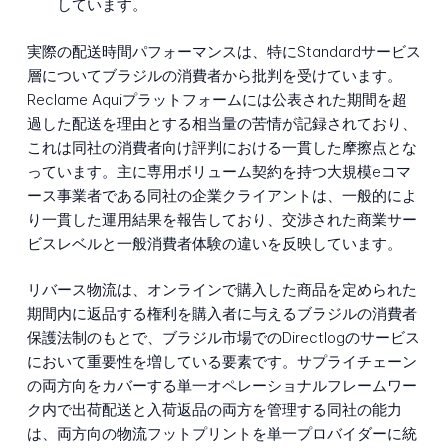
しています。
実際の配送時間パフォーマンスは、特にStandardサービス
層についてブラジルの消費者から批判を受けています。
Reclame Aquiプラットフォームには公表された期間を超
過した配送を理由とする相当量の苦情が記録されており、
これは同社の消費者向け評判における一貫した摩擦点とな
っています。主に専用ボリューム契約を持つ大規模eコマ
ース事業者である同社の企業クライアントは、一般的によ
り一貫した運用結果を報告しており、交渉された商業サー
ビスレベルと一般消費者体験の違いを反映しています。
リバース物流は、オンラインで購入した商品を定められた
期間内に返品する権利を購入者に与えるブラジルの消費者
保護法制のもとで、ブラジル市場でのDirectlogのサービス
において重要性を増している要素です。サプライチェーン
の両方向をカバーする単一オペレーショナルフレームワー
ク内で出荷配送と入荷返品の両方を管理する同社の能力
は、両方向の物流フットプリントを単一プロバイダーに統