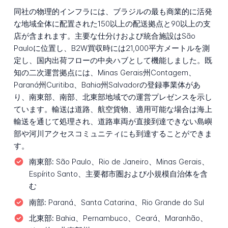
同社の物理的インフラには、ブラジルの最も商業的に活発
な地域全体に配置された150以上の配送拠点と90以上の支
店が含まれます。主要な仕分けおよび統合施設はSão
Pauloに位置し、B2W買収時には21,000平方メートルを測
定し、国内出荷フローの中央ハブとして機能しました。既
知の二次運営拠点には、Minas Gerais州Contagem、
Paraná州Curitiba、Bahia州Salvadorの登録事業体があ
り、南東部、南部、北東部地域での運営プレゼンスを示し
ています。輸送は道路、航空貨物、適用可能な場合は海上
輸送を通じて処理され、道路車両が直接到達できない島嶼
部や河川アクセスコミュニティにも到達することができま
す。
南東部:
São Paulo、Rio de Janeiro、Minas Gerais、
Espírito Santo、主要都市圏および小規模自治体を含
む
南部:
Paraná、Santa Catarina、Rio Grande do Sul
北東部:
Bahia、Pernambuco、Ceará、Maranhão、