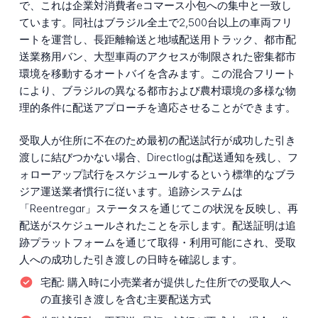
で、これは企業対消費者eコマース小包への集中と一致し
ています。同社はブラジル全土で2,500台以上の車両フリ
ートを運営し、長距離輸送と地域配送用トラック、都市配
送業務用バン、大型車両のアクセスが制限された密集都市
環境を移動するオートバイを含みます。この混合フリート
により、ブラジルの異なる都市および農村環境の多様な物
理的条件に配送アプローチを適応させることができます。
受取人が住所に不在のため最初の配送試行が成功した引き
渡しに結びつかない場合、Directlogは配送通知を残し、フ
ォローアップ試行をスケジュールするという標準的なブラ
ジア運送業者慣行に従います。追跡システムは
「Reentregar」ステータスを通じてこの状況を反映し、再
配送がスケジュールされたことを示します。配送証明は追
跡プラットフォームを通じて取得・利用可能にされ、受取
人への成功した引き渡しの日時を確認します。
宅配:
購入時に小売業者が提供した住所での受取人へ
の直接引き渡しを含む主要配送方式