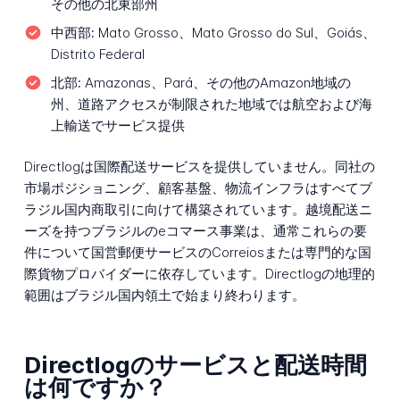
その他の北東部州
中西部:
Mato Grosso、Mato Grosso do Sul、Goiás、
Distrito Federal
北部:
Amazonas、Pará、その他のAmazon地域の
州、道路アクセスが制限された地域では航空および海
上輸送でサービス提供
Directlogは国際配送サービスを提供していません。同社の
市場ポジショニング、顧客基盤、物流インフラはすべてブ
ラジル国内商取引に向けて構築されています。越境配送ニ
ーズを持つブラジルのeコマース事業は、通常これらの要
件について国営郵便サービスのCorreiosまたは専門的な国
際貨物プロバイダーに依存しています。Directlogの地理的
範囲はブラジル国内領土で始まり終わります。
Directlogのサービスと配送時間
は何ですか？