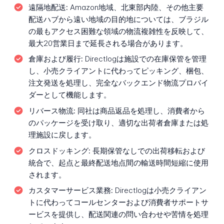
遠隔地配送:
Amazon地域、北東部内陸、その他主要
配送ハブから遠い地域の目的地については、ブラジル
の最もアクセス困難な領域の物流複雑性を反映して、
最大20営業日まで延長される場合があります。
倉庫および履行:
Directlogは施設での在庫保管を管理
し、小売クライアントに代わってピッキング、梱包、
注文発送を処理し、完全なバックエンド物流プロバイ
ダーとして機能します。
リバース物流:
同社は商品返品を処理し、消費者から
のパッケージを受け取り、適切な出荷者倉庫または処
理施設に戻します。
クロスドッキング:
長期保管なしでの出荷移転および
統合で、起点と最終配送地点間の輸送時間短縮に使用
されます。
カスタマーサービス業務:
Directlogは小売クライアン
トに代わってコールセンターおよび消費者サポートサ
ービスを提供し、配送関連の問い合わせや苦情を処理