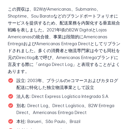
この買収は、B2WがAmericanas、Submarino、
Shoptime、Sou Baratoなどのブランドポートフォリオに
サービスを提供するため、配送業務を内製化する垂直統合
戦略を表しました。2021年頃のB2W DigitalとLojas
Americanasの統合後、事業は段階的にAmericanas
EntregaおよびAmericanas Entrega Directとしてリブラン
ドされました。多くの消費者と物流専門家は今でも同社を
元のDirectlog名で呼び、Americanas Entregaブランドに
言及する際に「antiga Direct Log」と表現することがよく
あります。
設立:
2003年、ブラジルのeコマースおよびカタログ
配送に特化した独立物流事業として設立
法人名:
Direct Express Logística Integrada S.A.
別名:
Direct Log、Direct Logística、B2W Entrega
Direct、Americanas Entrega Direct
本社:
Barueri、São Paulo、Brazil