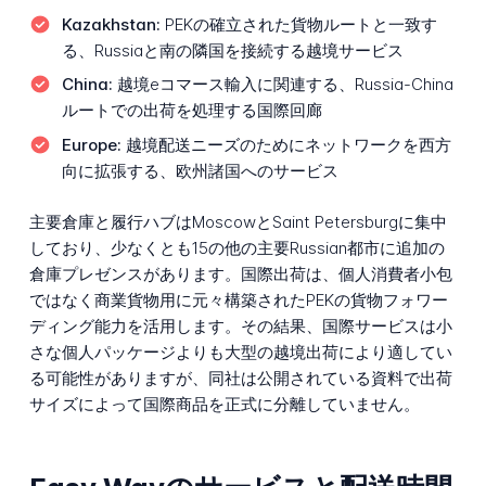
Kazakhstan:
PEKの確立された貨物ルートと一致す
る、Russiaと南の隣国を接続する越境サービス
China:
越境eコマース輸入に関連する、Russia-China
ルートでの出荷を処理する国際回廊
Europe:
越境配送ニーズのためにネットワークを西方
向に拡張する、欧州諸国へのサービス
主要倉庫と履行ハブはMoscowとSaint Petersburgに集中
しており、少なくとも15の他の主要Russian都市に追加の
倉庫プレゼンスがあります。国際出荷は、個人消費者小包
ではなく商業貨物用に元々構築されたPEKの貨物フォワー
ディング能力を活用します。その結果、国際サービスは小
さな個人パッケージよりも大型の越境出荷により適してい
る可能性がありますが、同社は公開されている資料で出荷
サイズによって国際商品を正式に分離していません。