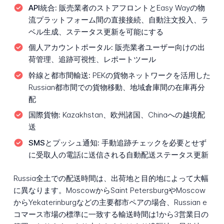
API統合:
販売業者のストアフロントとEasy Wayの物
流プラットフォーム間の直接接続、自動注文投入、ラ
ベル生成、ステータス更新を可能にする
個人アカウントポータル:
販売業者ユーザー向けの出
荷管理、追跡可視性、レポートツール
幹線と都市間輸送:
PEKの貨物ネットワークを活用した
Russian都市間での貨物移動、地域倉庫間の在庫再分
配
国際貨物:
Kazakhstan、欧州諸国、Chinaへの越境配
送
SMSとプッシュ通知:
手動追跡チェックを必要とせず
に受取人の電話に送信される自動配送ステータス更新
Russia全土での配送時間は、出荷地と目的地によって大幅
に異なります。MoscowからSaint PetersburgやMoscow
からYekaterinburgなどの主要都市ペアの場合、Russian e
コマース市場の標準に一致する輸送時間は1から3営業日の