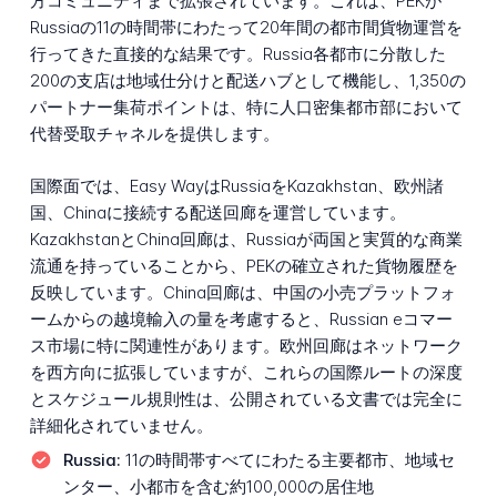
方コミュニティまで拡張されています。これは、PEKが
Russiaの11の時間帯にわたって20年間の都市間貨物運営を
行ってきた直接的な結果です。Russia各都市に分散した
200の支店は地域仕分けと配送ハブとして機能し、1,350の
パートナー集荷ポイントは、特に人口密集都市部において
代替受取チャネルを提供します。
国際面では、Easy WayはRussiaをKazakhstan、欧州諸
国、Chinaに接続する配送回廊を運営しています。
KazakhstanとChina回廊は、Russiaが両国と実質的な商業
流通を持っていることから、PEKの確立された貨物履歴を
反映しています。China回廊は、中国の小売プラットフォ
ームからの越境輸入の量を考慮すると、Russian eコマー
ス市場に特に関連性があります。欧州回廊はネットワーク
を西方向に拡張していますが、これらの国際ルートの深度
とスケジュール規則性は、公開されている文書では完全に
詳細化されていません。
Russia:
11の時間帯すべてにわたる主要都市、地域セ
ンター、小都市を含む約100,000の居住地