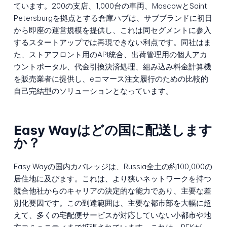
ています。200の支店、1,000台の車両、MoscowとSaint
Petersburgを拠点とする倉庫ハブは、サブブランドに初日
から即座の運営規模を提供し、これは同セグメントに参入
するスタートアップでは再現できない利点です。同社はま
た、ストアフロント用のAPI統合、出荷管理用の個人アカ
ウントポータル、代金引換決済処理、組み込み料金計算機
を販売業者に提供し、eコマース注文履行のための比較的
自己完結型のソリューションとなっています。
Easy Wayはどの国に配送します
か？
Easy Wayの国内カバレッジは、Russia全土の約100,000の
居住地に及びます。これは、より狭いネットワークを持つ
競合他社からのキャリアの決定的な能力であり、主要な差
別化要因です。この到達範囲は、主要な都市部を大幅に超
えて、多くの宅配便サービスが対応していない小都市や地