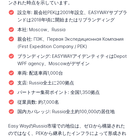
ンされた時点を示しています。
設立年:
親会社PEKは2001年設立、EASYWAYサブブラ
ンドは2018年頃に開始またはリブランディング
本社:
Moscow、Russia
親会社:
ПЭК、Первая Экспедиционная Компания
(First Expedition Company / PEK)
ブランディング:
EASYWAYアイデンティティはDepot
WPF agency、Moscowがデザイン
車両:
配送車両1,000台
支店:
Russia全土に200拠点
パートナー集荷ポイント:
全国1,350拠点
従業員数:
約7,000名
国内カバレッジ:
Russia全土約100,000の居住地
Easy WayのRussia市場での地位は、ゼロから構築された
のではなく、PEKから継承したインフラによって形成され