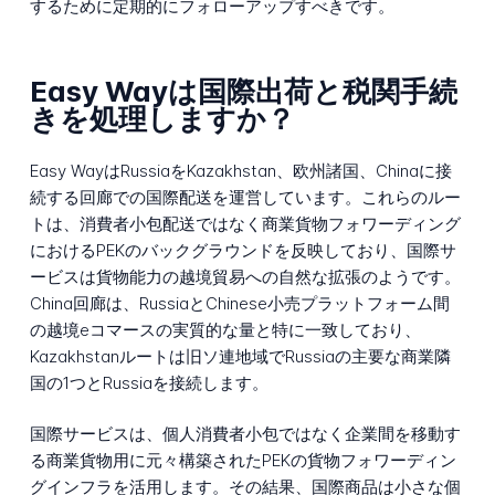
するために定期的にフォローアップすべきです。
Easy Wayは国際出荷と税関手続
きを処理しますか？
Easy WayはRussiaをKazakhstan、欧州諸国、Chinaに接
続する回廊での国際配送を運営しています。これらのルー
トは、消費者小包配送ではなく商業貨物フォワーディング
におけるPEKのバックグラウンドを反映しており、国際サ
ービスは貨物能力の越境貿易への自然な拡張のようです。
China回廊は、RussiaとChinese小売プラットフォーム間
の越境eコマースの実質的な量と特に一致しており、
Kazakhstanルートは旧ソ連地域でRussiaの主要な商業隣
国の1つとRussiaを接続します。
国際サービスは、個人消費者小包ではなく企業間を移動す
る商業貨物用に元々構築されたPEKの貨物フォワーディン
グインフラを活用します。その結果、国際商品は小さな個