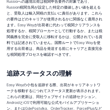
Russiaへの越境出荷は税関申告要件の対象であり、
Russian税関当局が設定した特定の価値しきい値を超える
と、受取人は輸入関税の支払いに責任があります。これら
の要件はどのキャリアが使用されるかに関係なく適用され
ます。Easy Wayが出荷者に代わって税関クリアランスを
処理するか、税関ブローカーとして行動するか、または税
関義務を完全に受取人に移転するかは、公開されている資
料では記述されていません。国際ルートでEasy Wayを使
用する出荷者は、商品を発送する前にキャリアと直接完全
な税関処理プロセスを確認すべきです。
追跡ステータスの理解
Easy Wayの小包を追跡する際、出荷がキャリアネットワ
ークを移動するにつれてステータス更新が表示されます。
これらの更新は、同社ウェブサイトの追跡セクション、
AndroidとiOSで利用可能な公式モバイルアプリケーショ
ン、またはGdePostylka、OrderTracker、ParcelPlusなど