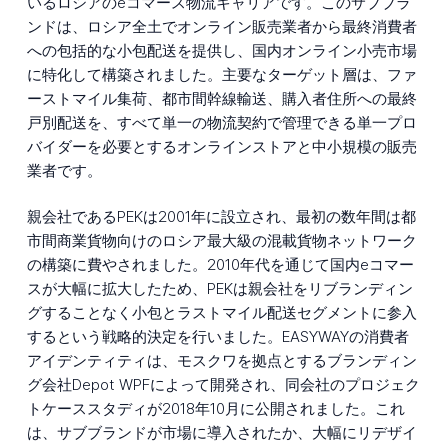
いるロシアのeコマース物流キャリアです。このサブブラ
ンドは、ロシア全土でオンライン販売業者から最終消費者
への包括的な小包配送を提供し、国内オンライン小売市場
に特化して構築されました。主要なターゲット層は、ファ
ーストマイル集荷、都市間幹線輸送、購入者住所への最終
戸別配送を、すべて単一の物流契約で管理できる単一プロ
バイダーを必要とするオンラインストアと中小規模の販売
業者です。
親会社であるPEKは2001年に設立され、最初の数年間は都
市間商業貨物向けのロシア最大級の混載貨物ネットワーク
の構築に費やされました。2010年代を通じて国内eコマー
スが大幅に拡大したため、PEKは親会社をリブランディン
グすることなく小包とラストマイル配送セグメントに参入
するという戦略的決定を行いました。EASYWAYの消費者
アイデンティティは、モスクワを拠点とするブランディン
グ会社Depot WPFによって開発され、同会社のプロジェク
トケーススタディが2018年10月に公開されました。これ
は、サブブランドが市場に導入されたか、大幅にリデザイ