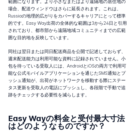
範囲になります。より小さなまたはより遠隔地の居住地の
場合、配送ウィンドウはさらに延長されます。これは、
Russiaの地理的広がりをカバーするキャリアにとって標準
的です。Easy Way出荷の全体的な範囲は3から24日と引用
されており、都市部から遠隔地域コミュニティまでの広範
囲な目的地を反映しています。
同社は翌日または同日配送商品を公開で記述しておらず、
週末配送能力は利用可能な資料に記録されていません。小
包を待っている受取人には、AndroidとiOSの両方で利用可
能な公式モバイルアプリケーションを通じたSMS通知とプ
ッシュ通知が、出荷がネットワークを移動する際にステー
タス更新を受取人の電話にプッシュし、各段階で手動で追
跡をチェックする必要性を減らします。
Easy Wayの料金と受付最大寸法
はどのようなものですか？