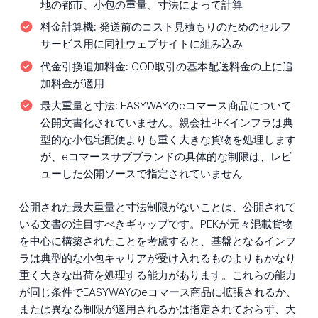
地の都市、小包の重量、寸法によって計算
料金計算機:
発送前のコスト見積もりのためのセルフ
サービス用に同社ウェブサイトに組み込み
代金引換追加料金:
COD取引の基本配送料金の上に追
加料金が適用
最大重量と寸法:
EASYWAYのeコマース商品について
公開文書化されていません。親会社PEKインフラは典
型的な小包宅配便よりも重く大きな貨物を処理します
が、eコマースサブブランドの具体的な制限は、レビ
ューした公開ソースで指定されていません
公開された最大重量と寸法制限がないことは、公開されて
いる文書の注目すべきギャップです。PEKが元々混載貨物
を中心に構築されたことを考慮すると、基盤となるインフ
ラは典型的な小包キャリアが受け入れるものよりもかなり
重く大きな出荷を処理する能力があります。これらの能力
が同じ条件でEASYWAYのeコマース商品に拡張されるか、
または異なる制限が適用されるかは指定されておらず、大