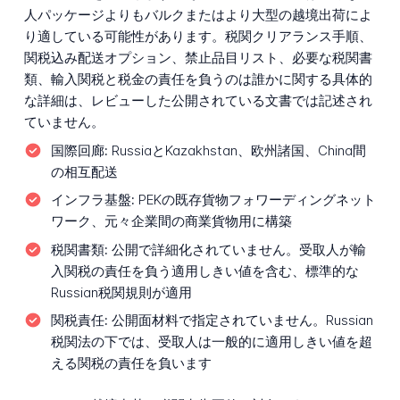
人パッケージよりもバルクまたはより大型の越境出荷によ
り適している可能性があります。税関クリアランス手順、
関税込み配送オプション、禁止品目リスト、必要な税関書
類、輸入関税と税金の責任を負うのは誰かに関する具体的
な詳細は、レビューした公開されている文書では記述され
ていません。
国際回廊:
RussiaとKazakhstan、欧州諸国、China間
の相互配送
インフラ基盤:
PEKの既存貨物フォワーディングネット
ワーク、元々企業間の商業貨物用に構築
税関書類:
公開で詳細化されていません。受取人が輸
入関税の責任を負う適用しきい値を含む、標準的な
Russian税関規則が適用
関税責任:
公開面材料で指定されていません。Russian
税関法の下では、受取人は一般的に適用しきい値を超
える関税の責任を負います