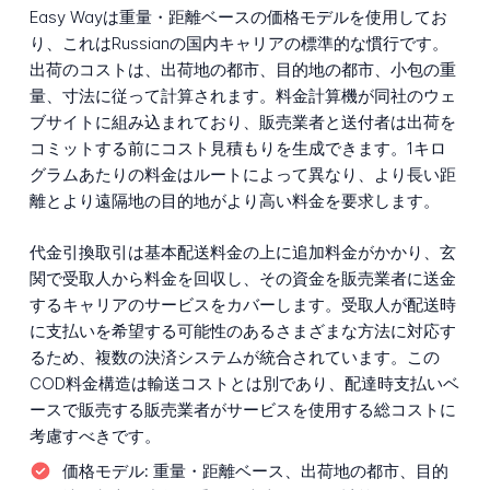
Easy Wayは重量・距離ベースの価格モデルを使用してお
り、これはRussianの国内キャリアの標準的な慣行です。
出荷のコストは、出荷地の都市、目的地の都市、小包の重
量、寸法に従って計算されます。料金計算機が同社のウェ
ブサイトに組み込まれており、販売業者と送付者は出荷を
コミットする前にコスト見積もりを生成できます。1キロ
グラムあたりの料金はルートによって異なり、より長い距
離とより遠隔地の目的地がより高い料金を要求します。
代金引換取引は基本配送料金の上に追加料金がかかり、玄
関で受取人から料金を回収し、その資金を販売業者に送金
するキャリアのサービスをカバーします。受取人が配送時
に支払いを希望する可能性のあるさまざまな方法に対応す
るため、複数の決済システムが統合されています。この
COD料金構造は輸送コストとは別であり、配達時支払いベ
ースで販売する販売業者がサービスを使用する総コストに
考慮すべきです。
価格モデル:
重量・距離ベース、出荷地の都市、目的