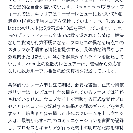
て否定的な画像を描いています。iRecommendプラットフ
ォームでは、キャリアはユーザーレビューに基づいて5点
満点中1.4点の平均スコアを保持しています。Yell Russiaの
Moscowリストは5点満点中1.0点を平均しています。これ
らのプラットフォーム全体での繰り返される苦情は、解決
なしで貨物が行方不明になる、プロセスの異なる時点での
スタッフが矛盾する情報を提供する、具体的な結果なしに
数週間または数か月に延びる解決タイムラインを記述して
います。Zoon上の複数のレビュアーは、管理からの応答
なしに数万ルーブル相当の紛失貨物を記述しています。
具体的なクレーム申し立て期限、必要な書類、正式な補償
ポリシーは、レビューした公開されているソースでは詳述
されていません。ウェブサイトが示唆する正式な受付プロ
セスとレビュアーが記述する結果との間のギャップを考慮
すると、紛失または破損した小包のクレームを申し立てる
人は、最初からすべてのコミュニケーションを書面で記録
し、プロセスとキャリアが行った約束の明確な記録を維持