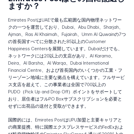
ますか？
Emirates PostはUAEで最も広範囲な国内物理ネットワー
クの一つを運営しており、Dubai、Abu Dhabi、Sharjah、
Ajman、Ras Al Khaimah、Fujairah、Umm Al Quwainの7つ
の首長国すべてに分散された85以上のCustomer
Happiness Centersを展開しています。Dubaiだけでも、
ネットワークには20以上の支店があり、Al Karama、
Deira、Al Barsha、Al Warqa、Dubai International
Financial Centre、および首長国内のいくつかの工業・フ
リーゾーン地域に主要な拠点を構えています。フルサービ
ス支店を超えて、この事業者は全国で700以上の
PUDO（Pick Up and Drop Off）ポイントをサポートして
おり、居住者はフルPO Boxサブスクリプションを必要と
せずに出荷品の送付と受取ができます。
国際的には、Emirates PostはUPU加盟と主要キャリアと
の商業提携、特に国際エクスプレスサービスのFedExおよ