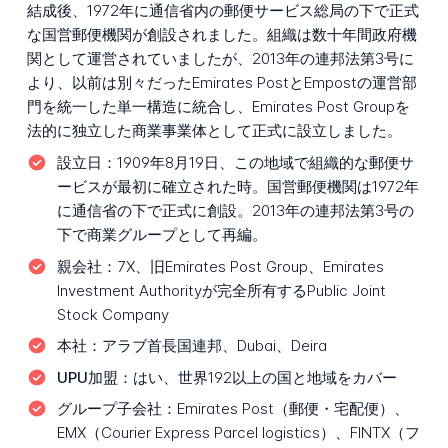
結成後、1972年に通信省内の郵便サービス総局の下で正式
な国営郵便機関が創設されました。組織は数十年間政府機
関として運営されていましたが、2013年の連邦法第3号に
より、以前は別々だったEmirates PostとEmpostの運営部
門を統一した単一構造に統合し、Emirates Post Groupを
法的に独立した商業事業体として正式に設立しました。
設立日：
1909年8月19日、この地域で組織的な郵便サ
ービスが最初に確立された時。国営郵便機関は1972年
に通信省の下で正式に創設。2013年の連邦法第3号の
下で商業グループとして再編。
親会社：
7X、旧Emirates Post Group、Emirates
Investment Authorityが完全所有するPublic Joint
Stock Company
本社：
アラブ首長国連邦、Dubai、Deira
UPU加盟：
はい、世界192以上の国と地域をカバー
グループ子会社：
Emirates Post（郵便・宅配便）、
EMX（Courier Express Parcel logistics）、FINTX（フ