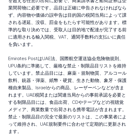
を超える任意の出荷に必要で、商業請求書と船荷証券は企
業間荷物に必要です。品目は正確に申告されなければなら
ず、内容物や価値の誤申告は目的国の税関当局によって課
される遅延、没収、罰金をもたらす可能性があります。標
準的な取り決めでは、受取人は目的地で配達が完了する前
に適用される輸入関税、VAT、通関手数料の支払いに責任
を負います。
Emirates PostはUAE法、国際航空運送協会危険物規則、
UPU条約に準拠して、厳格な禁止・制限品目リストを維持
しています。禁止品目には、麻薬・規制物質、アルコール
飲料、銃器・弾薬、紙幣・硬貨、生きた動物、象牙・保護
種由来製品、Israelからの商品、レーザーペンなどが含ま
れます。UAE税関または関連当局からの事前承認を必要と
する制限品目には、食品出荷、CDやテープなどの視聴覚
メディア、商業数量で出荷される携帯電話が含まれます。
禁止・制限品目の完全で最新のリストは、この事業者によ
って維持され、UAE規制要件に合わせて定期的に更新され
ます。