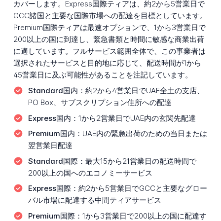
カバーします。Express国際ティアは、約2から5営業日で
GCC諸国と主要な国際市場への配達を目標としています。
Premium国際ティアは最速オプションで、1から3営業日で
200以上の国に到達し、緊急書類と時間に敏感な商業出荷
に適しています。フルサービス範囲全体で、この事業者は
選択されたサービスと目的地に応じて、配送時間が1から
45営業日に及ぶ可能性があることを注記しています。
Standard国内：
約2から4営業日でUAE全土の支店、
PO Box、サブスクリプション住所への配達
Express国内：
1から2営業日でUAE内の玄関先配達
Premium国内：
UAE内の緊急出荷のための当日または
翌営業日配達
Standard国際：
最大15から21営業日の配送時間で
200以上の国へのエコノミーサービス
Express国際：
約2から5営業日でGCCと主要なグロー
バル市場に配達する中間ティアサービス
Premium国際：
1から3営業日で200以上の国に配達す