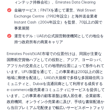
ィンテック持株会社）、Emirates Data Clearing
金融サービス：
FINTXを通じて運営、Wall Street
Exchange Centre（1982年設立）と海外送金業者
Instant Cash（2004年設立）を監督、70以上の国で
事業展開
運営モデル：
UAEの公式国営郵便機関としての地位を
持つ政府所有の商業キャリア
Emirates PostのUAE市場での位置付けは、同国が主要な
国際航空貨物ハブとしての役割と、アジア、ヨーロッパ、
アフリカの交差点としての地理的位置によって形作られて
います。UPU加盟を通じて、この事業者は200以上の国と
地域に郵便を配送し、UAEの大規模で多様な多国籍住民コ
ミュニティと、Dubaiを流通回廊として利用する成長する
e-commerce販売業者コミュニティにサービスを提供して
います。この事業者の顧客基盤は個人居住者、企業顧客、
政府機関、オンライン小売業者に及び、手頃な書留配達か
ら当日プレミアム宅配便まで幅広いサービスポートフォリ