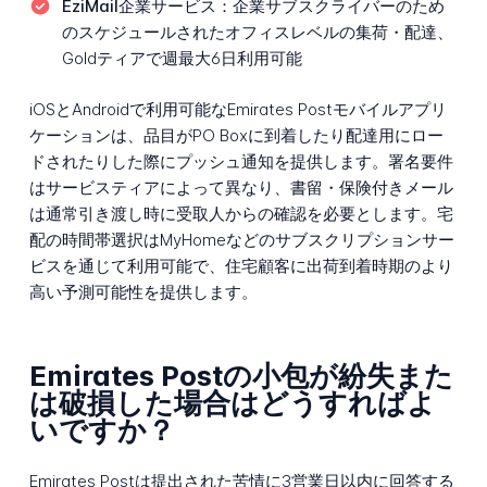
EziMail企業サービス：
企業サブスクライバーのため
のスケジュールされたオフィスレベルの集荷・配達、
Goldティアで週最大6日利用可能
iOSとAndroidで利用可能なEmirates Postモバイルアプリ
ケーションは、品目がPO Boxに到着したり配達用にロー
ドされたりした際にプッシュ通知を提供します。署名要件
はサービスティアによって異なり、書留・保険付きメール
は通常引き渡し時に受取人からの確認を必要とします。宅
配の時間帯選択はMyHomeなどのサブスクリプションサー
ビスを通じて利用可能で、住宅顧客に出荷到着時期のより
高い予測可能性を提供します。
Emirates Postの小包が紛失また
は破損した場合はどうすればよ
いですか？
Emirates Postは提出された苦情に3営業日以内に回答する