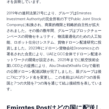
オを反映しています。
2019年の連邦法第21号により、グループはEmirates
Investment Authorityの完全所有の下でPublic Joint Stock
Companyに転換され、商業的権限と戦略的自主性が拡大
されました。その後の数年間、グループはブロックチェー
ンベースの荷物セキュリティ、物流最適化のための人工知
能、ロボット仕分けシステム、貨物ドローン配達研究に投
資しました。2023年にドローン貨物会社Dronamicsとの
署名された合意により、UAEとGCC全体でドローン配達ネ
ットワークの開発が設定され、2025年までに航空技術企
業LODDとの提携により、Abu DhabiのKhalifa Cityで最初
の公開ドローン配達試験が完了しました。親グループは後
に7Xにブランド名を変更し、この名前はUAEの7つの首長
国と7つの大陸を7つの海を通じて結ぶ接続性を表していま
す。
Emirates Postはどの国に配送し