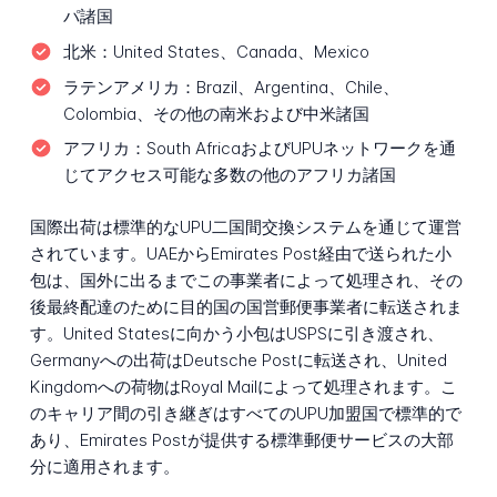
パ諸国
北米：
United States、Canada、Mexico
ラテンアメリカ：
Brazil、Argentina、Chile、
Colombia、その他の南米および中米諸国
アフリカ：
South AfricaおよびUPUネットワークを通
じてアクセス可能な多数の他のアフリカ諸国
国際出荷は標準的なUPU二国間交換システムを通じて運営
されています。UAEからEmirates Post経由で送られた小
包は、国外に出るまでこの事業者によって処理され、その
後最終配達のために目的国の国営郵便事業者に転送されま
す。United Statesに向かう小包はUSPSに引き渡され、
Germanyへの出荷はDeutsche Postに転送され、United
Kingdomへの荷物はRoyal Mailによって処理されます。こ
のキャリア間の引き継ぎはすべてのUPU加盟国で標準的で
あり、Emirates Postが提供する標準郵便サービスの大部
分に適用されます。