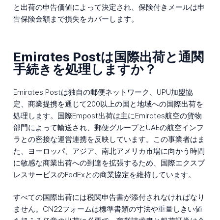
と出荷の申告価値によって決定され、保険付きメールは申
告保険金額まで損失をカバーします。
Emirates Postは国際出荷と通関
手続きを処理しますか？
Emirates Postは独自の郵便ネットワーク、UPU加盟協
定、商業提携を通じて200以上の国と地域への国際出荷を
処理します。国際Empost出荷は主にEmirates航空の貨物
部門によって輸送され、郵便グループとUAEの航空インフ
ラとの密接な運営連携を反映しています。この事業者はま
た、ヨーロッパ、アジア、南北アメリカ市場に向かう時間
に敏感な商業出荷への到達を拡張するため、国際エクスプ
レスサービスのFedExとの商業協定を維持しています。
すべての国際出荷には税関申告書が添付されなければなり
ません。CN22フォームは標準書類の寸法や重量しきい値