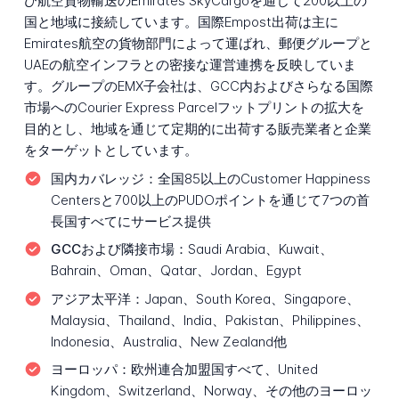
び航空貨物輸送のEmirates SkyCargoを通じて200以上の
国と地域に接続しています。国際Empost出荷は主に
Emirates航空の貨物部門によって運ばれ、郵便グループと
UAEの航空インフラとの密接な運営連携を反映していま
す。グループのEMX子会社は、GCC内およびさらなる国際
市場へのCourier Express Parcelフットプリントの拡大を
目的とし、地域を通じて定期的に出荷する販売業者と企業
をターゲットとしています。
国内カバレッジ：
全国85以上のCustomer Happiness
Centersと700以上のPUDOポイントを通じて7つの首
長国すべてにサービス提供
GCCおよび隣接市場：
Saudi Arabia、Kuwait、
Bahrain、Oman、Qatar、Jordan、Egypt
アジア太平洋：
Japan、South Korea、Singapore、
Malaysia、Thailand、India、Pakistan、Philippines、
Indonesia、Australia、New Zealand他
ヨーロッパ：
欧州連合加盟国すべて、United
Kingdom、Switzerland、Norway、その他のヨーロッ