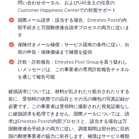
問い合わせポータル、およびUAE全土の任意の
Customer Happiness Centerでの対面サポート
国際メール請求：
該当する場合、Emirates Postの内
部手続きと万国郵便連合請求プロセスの両方に従いま
す
保険付きメール補償：
サービス固有の条件に従い、出
荷の申告・保険価値まで補償を提供
詐欺・詐欺報告：
Emirates Post Groupを装う疑わし
いメッセージは、この事業者の専用詐欺報告チャネル
を通じて報告可能
破損請求については、材料が乱されたり処分されたりする
前に、受領時の状態での品目とその元の梱包の写真記録が
必要です。この事業者は受領時に撮影された視覚証拠なし
に破損請求を処理できません。国際メールについては、請
求はEmirates Postの内部プロセスと、該当する場合は万
国郵便連合手続きの両方に従い、調査期間は部分的に目的
国の郵便事業者の協力に依存します。補償はサービス種類