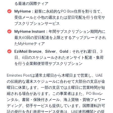
る最速の国際ティア
MyHome：
顧客に永続的なPO Box住所を割り当て、
受信メールと小包の週次または翌日宅配を行う住宅サ
ブスクリプションサービス
MyHome Instant：
年間サブスクリプション期間内に
最大60回の翌日配達を上限とするアップグレードされ
たMyHomeティア
EziMail Bronze、Silver、Gold：
それぞれ週1日、3
日、6日のスケジュールされたオンサイト配達・集荷
を行う企業郵便管理サブスクリプション
Emirates Postは通常土曜日から木曜日まで営業し、UAE
の伝統的な週末スケジュールに合わせて大部分の支店が金
曜日に休業します。一部の支店では土曜日に営業時間が短
縮される場合があります。この事業者はまた、PO Boxレ
ンタル、書留・保険付きメール、海上貨物・貨物フォワー
ディング、切手サービスも提供しています。国際運転許可
証の発行を含む政府サービス促進は、UAE連邦機関との提