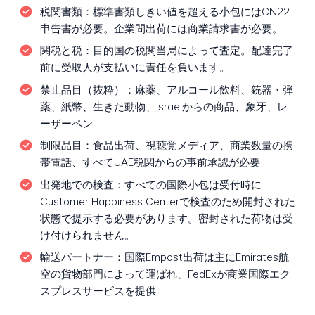
税関書類：
標準書類しきい値を超える小包にはCN22
申告書が必要。企業間出荷には商業請求書が必要。
関税と税：
目的国の税関当局によって査定。配達完了
前に受取人が支払いに責任を負います。
禁止品目（抜粋）：
麻薬、アルコール飲料、銃器・弾
薬、紙幣、生きた動物、Israelからの商品、象牙、レ
ーザーペン
制限品目：
食品出荷、視聴覚メディア、商業数量の携
帯電話、すべてUAE税関からの事前承認が必要
出発地での検査：
すべての国際小包は受付時に
Customer Happiness Centerで検査のため開封された
状態で提示する必要があります。密封された荷物は受
け付けられません。
輸送パートナー：
国際Empost出荷は主にEmirates航
空の貨物部門によって運ばれ、FedExが商業国際エク
スプレスサービスを提供