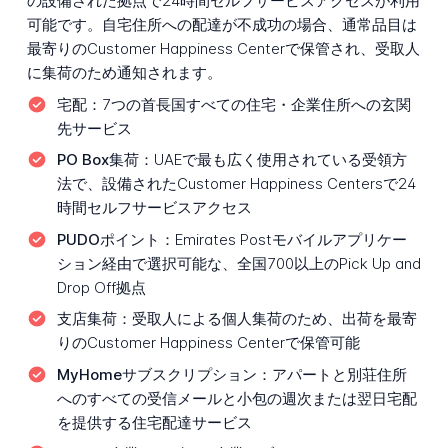
の設備された拠点で24時間セルフサービスアクセスが利用
可能です。自宅住所への配達が不成功の場合、通常品目は
最寄りのCustomer Happiness Centerで保管され、受取人
に集荷のため通知されます。
宅配：
7つの首長国すべての住宅・企業住所への玄関
先サービス
PO Box集荷：
UAEで最も広く使用されている受領方
法で、設備されたCustomer Happiness Centersで24
時間セルフサービスアクセス
PUDOポイント：
Emirates Postモバイルアプリケー
ション経由で選択可能な、全国700以上のPick Up and
Drop Off拠点
支店集荷：
受取人による個人集荷のため、出荷を最寄
りのCustomer Happiness Centerで保管可能
MyHomeサブスクリプション：
アパートと別荘住所
へのすべての受信メールと小包の週次または翌日宅配
を提供する住宅配達サービス