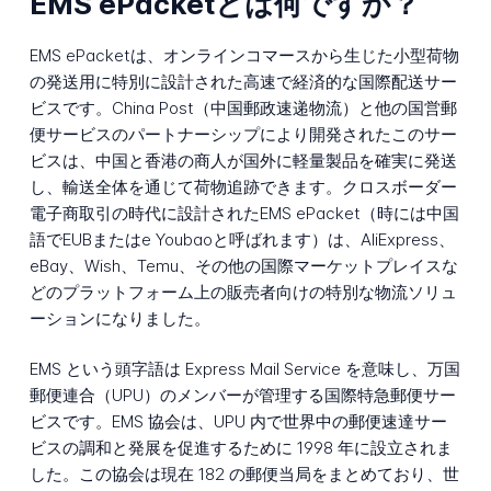
EMS ePacketとは何ですか？
EMS ePacketは、オンラインコマースから生じた小型荷物
の発送用に特別に設計された高速で経済的な国際配送サー
ビスです。China Post（中国郵政速递物流）と他の国営郵
便サービスのパートナーシップにより開発されたこのサー
ビスは、中国と香港の商人が国外に軽量製品を確実に発送
し、輸送全体を通じて荷物追跡できます。クロスボーダー
電子商取引の時代に設計されたEMS ePacket（時には中国
語でEUBまたはe Youbaoと呼ばれます）は、AliExpress、
eBay、Wish、Temu、その他の国際マーケットプレイスな
どのプラットフォーム上の販売者向けの特別な物流ソリュ
ーションになりました。
EMS という頭字語は Express Mail Service を意味し、万国
郵便連合（UPU）のメンバーが管理する国際特急郵便サー
ビスです。EMS 協会は、UPU 内で世界中の郵便速達サー
ビスの調和と発展を促進するために 1998 年に設立されま
した。この協会は現在 182 の郵便当局をまとめており、世