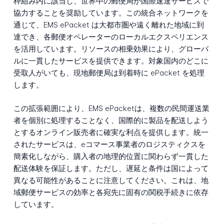
枠組み内に該当し、世界中の郵便局が国際速達サービスで
協力することを奨励しています。この統合ネットワークを
通じて、EMS ePacket は大都市圏や遠く離れた地域に到
達でき、各郵便オペレーターのローカルエクスペリエンス
を活用しています。リソースの相乗効果により、グローバ
ルに一貫したサービスを提供できます。対象国内のどこに
受取人がいても、現地郵便局は到着時に ePacket を処理
します。
この拡張範囲により、EMS ePacketは、複数の民間運送業
者を個別に処理することなく、国際的に製品を配送しよう
とするオンライン販売者に確実な利点を提供します。統一
されたサービスは、eコマース事業者のロジスティクスを
簡素化しながら、購入者の地理的位置に関わらず一貫した
配送体験を保証します。ただし、遅延と条件は国によって
異なる可能性があることに注意してください。これは、地
域郵便サービスの効率と各宛先に固有の関税手続きに依存
しています。