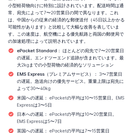
小型軽荷物向けに特別に設計されています。配送時間は通
常、宛先によって7〜20営業日の間で異なります。これ
は、中国からの従来の経済的な郵便送付（45日以上かかる
可能性があります）と比較して大幅な改善を表していま
す。この速度は、航空機による優先航路と両国の郵便局で
の加速処理によって説明されています。
ePacket Standard：
ほとんどの宛先で7〜20営業日
の遅延。エンドツーエンド追跡が含まれています。最
大2kgまでの小型荷物の経済的なソリューション
EMS Express（プレミアムサービス）：
3〜7営業日
の遅延。急送向けの優先サービス。重量上限は宛先に
よって30〜40kg
米国への遅延：
ePacketの平均は10〜15営業日。EMS
Expressは3〜5日
日本への遅延：
ePacketの平均は10〜20営業日。
EMS Expressは5〜7日
英国への遅延：
ePacketの平均は7〜15営業日