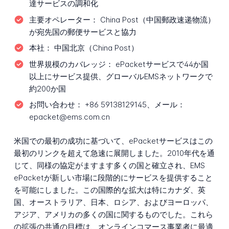
達サービスの調和化
主要オペレーター：
China Post（中国郵政速递物流）
が宛先国の郵便サービスと協力
本社：
中国北京（China Post）
世界規模のカバレッジ：
ePacketサービスで44か国
以上にサービス提供、グローバルEMSネットワークで
約200か国
お問い合わせ：
+86 59138129145、メール：
epacket@ems.com.cn
米国での最初の成功に基づいて、ePacketサービスはこの
最初のリンクを超えて急速に展開しました。2010年代を通
じて、同様の協定がますます多くの国と確立され、EMS
ePacketが新しい市場に段階的にサービスを提供すること
を可能にしました。この国際的な拡大は特にカナダ、英
国、オーストラリア、日本、ロシア、およびヨーロッパ、
アジア、アメリカの多くの国に関するものでした。これら
の拡張の共通の目標は、オンラインコマース事業者に最適