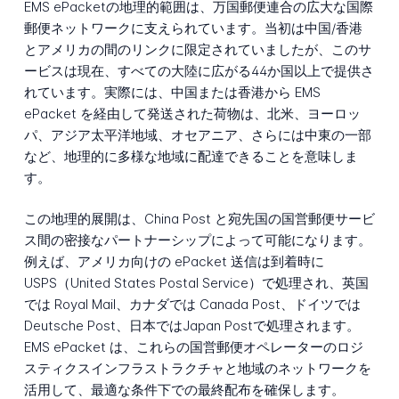
EMS ePacketの地理的範囲は、万国郵便連合の広大な国際
郵便ネットワークに支えられています。当初は中国/香港
とアメリカの間のリンクに限定されていましたが、このサ
ービスは現在、すべての大陸に広がる44か国以上で提供さ
れています。実際には、中国または香港から EMS
ePacket を経由して発送された荷物は、北米、ヨーロッ
パ、アジア太平洋地域、オセアニア、さらには中東の一部
など、地理的に多様な地域に配達できることを意味しま
す。
この地理的展開は、China Post と宛先国の国営郵便サービ
ス間の密接なパートナーシップによって可能になります。
例えば、アメリカ向けの ePacket 送信は到着時に
USPS（United States Postal Service）で処理され、英国
では Royal Mail、カナダでは Canada Post、ドイツでは
Deutsche Post、日本ではJapan Postで処理されます。
EMS ePacket は、これらの国営郵便オペレーターのロジ
スティクスインフラストラクチャと地域のネットワークを
活用して、最適な条件下での最終配布を確保します。