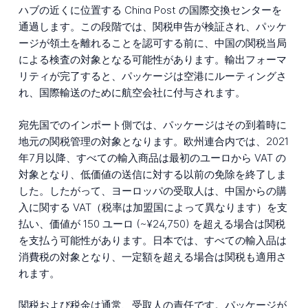
ハブの近くに位置する China Post の国際交換センターを
通過します。この段階では、関税申告が検証され、パッケ
ージが領土を離れることを認可する前に、中国の関税当局
による検査の対象となる可能性があります。輸出フォーマ
リティが完了すると、パッケージは空港にルーティングさ
れ、国際輸送のために航空会社に付与されます。
宛先国でのインポート側では、パッケージはその到着時に
地元の関税管理の対象となります。欧州連合内では、2021
年7月以降、すべての輸入商品は最初のユーロから VAT の
対象となり、低価値の送信に対する以前の免除を終了しま
した。したがって、ヨーロッパの受取人は、中国からの購
入に関する VAT（税率は加盟国によって異なります）を支
払い、価値が 150 ユーロ (~¥24,750) を超える場合は関税
を支払う可能性があります。日本では、すべての輸入品は
消費税の対象となり、一定額を超える場合は関税も適用さ
れます。
関税および税金は通常、受取人の責任です。パッケージが