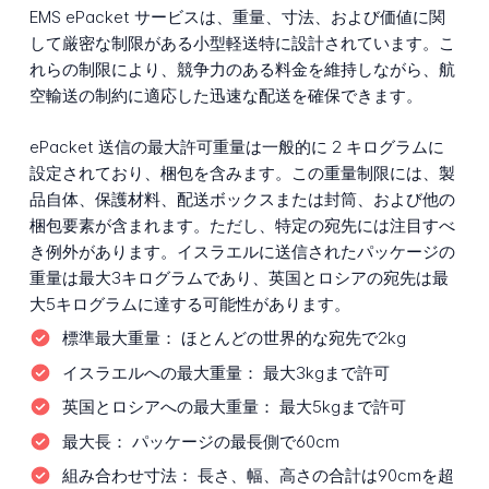
EMS ePacket サービスは、重量、寸法、および価値に関
して厳密な制限がある小型軽送特に設計されています。こ
れらの制限により、競争力のある料金を維持しながら、航
空輸送の制約に適応した迅速な配送を確保できます。
ePacket 送信の最大許可重量は一般的に 2 キログラムに
設定されており、梱包を含みます。この重量制限には、製
品自体、保護材料、配送ボックスまたは封筒、および他の
梱包要素が含まれます。ただし、特定の宛先には注目すべ
き例外があります。イスラエルに送信されたパッケージの
重量は最大3キログラムであり、英国とロシアの宛先は最
大5キログラムに達する可能性があります。
標準最大重量：
ほとんどの世界的な宛先で2kg
イスラエルへの最大重量：
最大3kgまで許可
英国とロシアへの最大重量：
最大5kgまで許可
最大長：
パッケージの最長側で60cm
組み合わせ寸法：
長さ、幅、高さの合計は90cmを超