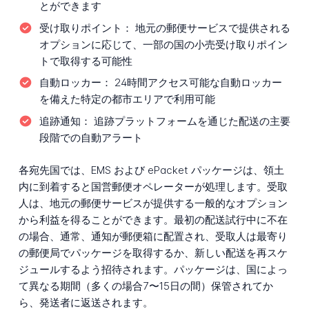
とができます
受け取りポイント：
地元の郵便サービスで提供される
オプションに応じて、一部の国の小売受け取りポイン
トで取得する可能性
自動ロッカー：
24時間アクセス可能な自動ロッカー
を備えた特定の都市エリアで利用可能
追跡通知：
追跡プラットフォームを通じた配送の主要
段階での自動アラート
各宛先国では、EMS および ePacket パッケージは、領土
内に到着すると国営郵便オペレーターが処理します。受取
人は、地元の郵便サービスが提供する一般的なオプション
から利益を得ることができます。最初の配送試行中に不在
の場合、通常、通知が郵便箱に配置され、受取人は最寄り
の郵便局でパッケージを取得するか、新しい配送を再スケ
ジュールするよう招待されます。パッケージは、国によっ
て異なる期間（多くの場合7〜15日の間）保管されてか
ら、発送者に返送されます。