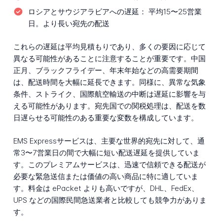
ロシアとサウジアラビアへの遅延：
平均15〜25営業
日。より長い宛先の配送
これらの遅延は平均見積もりであり、多くの要因に応じて
異なる可能性があることに注意することが重要です。中国
正月、ブラックフライデー、年末年始などの高需要期間
は、配送時間を大幅に延長できます。同様に、異常な気象
条件、ストライク、国際航空輸送の中断は遅延に影響を与
える可能性があります。宛先国での関税処理は、配送を数
日遅らせる可能性のある重要な変数を構成しています。
EMS Expressサービスは、主要な世界的宛先に対して、通
常3〜7営業日の間で大幅に短い配送遅延を提供していま
す。このプレミアムサービスは、迅速で信頼できる配送が
必要な緊急送信または価値の高い商品に特に適していま
す。料金は ePacket よりも高いですが、DHL、FedEx、
UPS などの国際民間急送業者と比較しても競争力がありま
す。