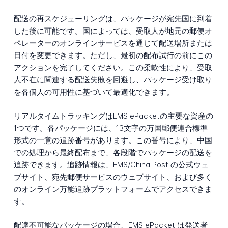
配送の再スケジューリングは、パッケージが宛先国に到着
した後に可能です。国によっては、受取人が地元の郵便オ
ペレーターのオンラインサービスを通じて配送場所または
日付を変更できます。ただし、最初の配布試行の前にこの
アクションを完了してください。この柔軟性により、受取
人不在に関連する配送失敗を回避し、パッケージ受け取り
を各個人の可用性に基づいて最適化できます。
リアルタイムトラッキングはEMS ePacketの主要な資産の
1つです。各パッケージには、13文字の万国郵便連合標準
形式の一意の追跡番号があります。この番号により、中国
での処理から最終配布まで、各段階でパッケージの配送を
追跡できます。追跡情報は、EMS/China Post の公式ウェ
ブサイト、宛先郵便サービスのウェブサイト、および多く
のオンライン万能追跡プラットフォームでアクセスできま
す。
配達不可能なパッケージの場合、EMS ePacket は発送者