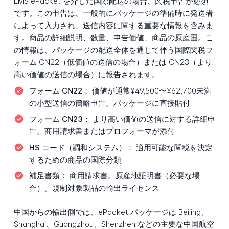
EMS ePacket を介した国際配送の場合、関税申告が必須
です。この申告は、一般的にパッケージの準備時に発送者
によって入力され、送信内容に関する重要な情報を含みま
す。商品の詳細説明、数量、申告価値、商品の原産国。こ
の情報は、パッケージの配送全体を通じて伴う国際関税フ
ォーム CN22（低価値の送信の場合）または CN23（より
高い価値の送信の場合）に報告されます。
フォーム CN22：
価値が通常¥49,500〜¥62,700未満
の小型送信の簡略申告。パッケージに直接貼付
フォーム CN23：
より高い価値の送信に対する詳細申
告。商用請求書またはプロフォーマが添付
HS コード（調和システム）：
適用可能な関税を決定
するための商品の国際分類
補足書類：
商用請求書。原産地証明書（必要な場
合）。規制対象製品の輸出ライセンス
中国からの輸出側では、ePacket パッケージは Beijing、
Shanghai、Guangzhou、Shenzhen などの主要な中国航空