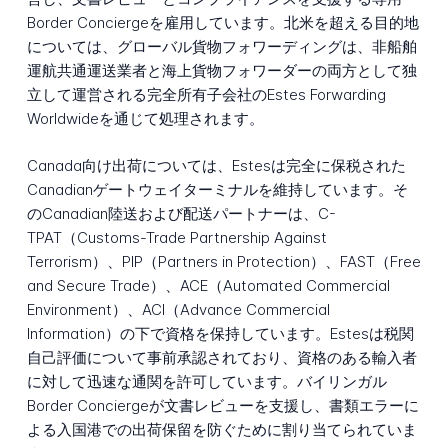
Border Conciergeを雇用しています。北米を超える目的地
については、グローバル貨物フォワーディングは、非船舶
運航共通運送業者と海上貨物フォワーダーの両方として独
立して運営される完全所有子会社のEstes Forwarding
Worldwideを通じて処理されます。
Canada向け出荷については、Estesは完全に保税された
Canadianゲートウェイターミナルを維持しています。そ
のCanadian陸送および配送パートナーは、C-
TPAT（Customs-Trade Partnership Against
Terrorism）、PIP（Partners in Protection）、FAST（Free
and Secure Trade）、ACE（Automated Commercial
Environment）、ACI（Advance Commercial
Information）の下で資格を保持しています。Estesは税関
自己評価について事前承認されており、資格のある輸入者
に対して迅速な通関を許可しています。バイリンガル
Border Conciergeが文書レビューを支援し、書類エラーに
よる入国港での出荷保留を防ぐために割り当てられていま