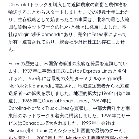
Chevroletトラックを購入して近隣農家の家畜と農作物を
輸送することからスタートしました。その後数十年にわた
り、生存戦略として始まったこの事業は、北米で最も広範
囲な貨物ネットワークの1つへと徐々に発展しました。本
社はVirginia州Richmondにあり、完全にEstes家によって
所有・運営されており、親会社や外部株主は存在しませ
ん。
Estesの歴史は、米国貨物輸送の広範な発展を追跡してい
ます。1937年に事業は正式にEstes Express Linesと名付
けられ、1938年には最初の支社ターミナルがVirginia州
NorfolkとRichmondに開設され、地域運送業者から地方運
送業者への転換を示しました。地理的拡大は1960年代に加
速し、1965年にCoastal Freight Lines、1967年に
Carolina-Norfolk Truck Linesを買収し、中部大西洋岸と南
東部のネットワークを着実に構築しました。1996年にサー
ビスはCanadaに拡大されました。1999年、会社は
Missouri州St. Louisにミシシッピ川西側で最初のターミナ
ルを開設し、2003年までにMexicoの主要商業市場へのサ