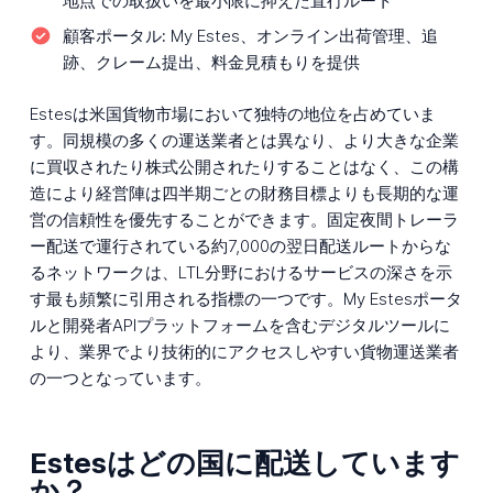
地点での取扱いを最小限に抑えた直行ルート
顧客ポータル:
My Estes、オンライン出荷管理、追
跡、クレーム提出、料金見積もりを提供
Estesは米国貨物市場において独特の地位を占めていま
す。同規模の多くの運送業者とは異なり、より大きな企業
に買収されたり株式公開されたりすることはなく、この構
造により経営陣は四半期ごとの財務目標よりも長期的な運
営の信頼性を優先することができます。固定夜間トレーラ
ー配送で運行されている約7,000の翌日配送ルートからな
るネットワークは、LTL分野におけるサービスの深さを示
す最も頻繁に引用される指標の一つです。My Estesポータ
ルと開発者APIプラットフォームを含むデジタルツールに
より、業界でより技術的にアクセスしやすい貨物運送業者
の一つとなっています。
Estesはどの国に配送しています
か？