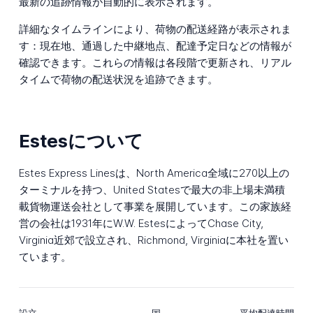
最新の追跡情報が自動的に表示されます。
詳細なタイムラインにより、荷物の配送経路が表示されま
す：現在地、通過した中継地点、配達予定日などの情報が
確認できます。これらの情報は各段階で更新され、リアル
タイムで荷物の配送状況を追跡できます。
Estesについて
Estes Express Linesは、North America全域に270以上の
ターミナルを持つ、United Statesで最大の非上場未満積
載貨物運送会社として事業を展開しています。この家族経
営の会社は1931年にW.W. EstesによってChase City,
Virginia近郊で設立され、Richmond, Virginiaに本社を置い
ています。
設立
国
平均配達時間