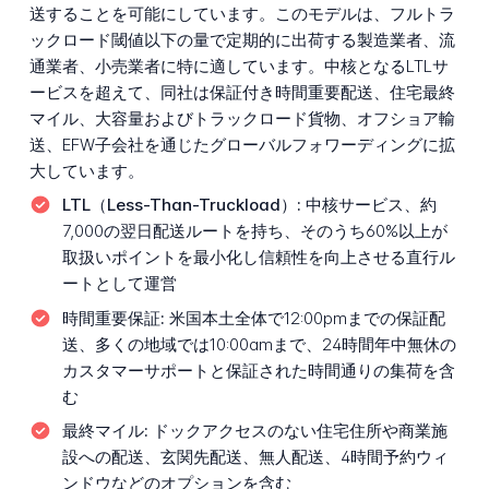
送することを可能にしています。このモデルは、フルトラ
ックロード閾値以下の量で定期的に出荷する製造業者、流
通業者、小売業者に特に適しています。中核となるLTLサ
ービスを超えて、同社は保証付き時間重要配送、住宅最終
マイル、大容量およびトラックロード貨物、オフショア輸
送、EFW子会社を通じたグローバルフォワーディングに拡
大しています。
LTL（Less-Than-Truckload）:
中核サービス、約
7,000の翌日配送ルートを持ち、そのうち60%以上が
取扱いポイントを最小化し信頼性を向上させる直行ル
ートとして運営
時間重要保証:
米国本土全体で12:00pmまでの保証配
送、多くの地域では10:00amまで、24時間年中無休の
カスタマーサポートと保証された時間通りの集荷を含
む
最終マイル:
ドックアクセスのない住宅住所や商業施
設への配送、玄関先配送、無人配送、4時間予約ウィ
ンドウなどのオプションを含む