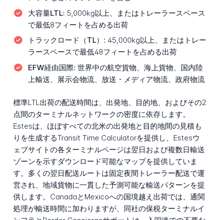
大容量LTL:
5,000kg以上、またはトレーラースペース
で最低8フィートを占める出荷
トラックロード（TL）:
45,000kg以上、またはトレー
ラースペースで最低48フィートを占める出荷
EFW経由国際:
世界中の航空貨物、海上貨物、国内陸
上輸送、展示会物流、放送・メディア物流、政府物流
標準LTL出荷の配送時間は、出発地、目的地、およびその2
点間のターミナルネットワークの密度に依存します。
Estesは、ほぼすべての北米の出発地と目的地間の見積も
りを生成するTransit Time Calculatorを提供し、Estesウ
ェブサイトの各ターミナルページは翌日および複数日輸送
ゾーンを示すダウンロード可能なマップを提供していま
す。多くの翌日配送ルートは固定夜間トレーラー配送で運
営され、地域貨物に一貫した予測可能な輸送パターンを提
供します。CanadaとMexicoへの国境越え出荷では、通関
処理が輸送時間に加わりますが、同社の保税ターミナルイ