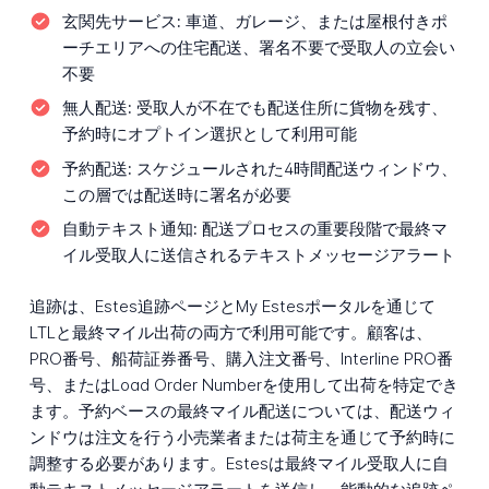
玄関先サービス:
車道、ガレージ、または屋根付きポ
ーチエリアへの住宅配送、署名不要で受取人の立会い
不要
無人配送:
受取人が不在でも配送住所に貨物を残す、
予約時にオプトイン選択として利用可能
予約配送:
スケジュールされた4時間配送ウィンドウ、
この層では配送時に署名が必要
自動テキスト通知:
配送プロセスの重要段階で最終マ
イル受取人に送信されるテキストメッセージアラート
追跡は、Estes追跡ページとMy Estesポータルを通じて
LTLと最終マイル出荷の両方で利用可能です。顧客は、
PRO番号、船荷証券番号、購入注文番号、Interline PRO番
号、またはLoad Order Numberを使用して出荷を特定でき
ます。予約ベースの最終マイル配送については、配送ウィ
ンドウは注文を行う小売業者または荷主を通じて予約時に
調整する必要があります。Estesは最終マイル受取人に自