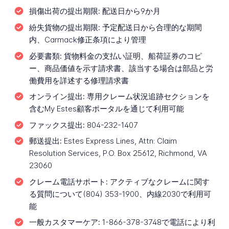
損傷出荷の提出期限:
配送日から9か月
紛失貨物の提出期限:
予定配送日から合理的な期間
内、Carmack修正条項により管理
必要書類:
貨物料金の支払い証明、船荷証券のコピ
ー、商品価値を示す請求書、該当する場合は部品と労
働費用を詳述する修理請求書
オンライン提出:
専用クレーム状況追跡セクションを
含むMy Estes顧客ポータルを通じて利用可能
ファックス提出:
804-232-1407
郵送提出:
Estes Express Lines, Attn: Claim
Resolution Services, P.O. Box 25612, Richmond, VA
23060
クレーム電話サポート:
アクティブなクレームに関す
る質問について(804) 353-1900、内線2030で利用可
能
一般カスタマーケア:
1-866-378-3748で電話により利