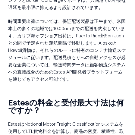
ンフラとBorder Conciergeサポートは、入国港での不要な
遅延を最小限に抑えるよう設計されています。
時間重要出荷については、保証配送製品は正午まで、米国
本土の多くの地域では10:00amまでの配送を約束していま
す。カリブ海オフショア出荷は、Puerto Rico州San Juan
との間で予定された運航間隔で移動します。Alaskaと
Hawaii貨物は、それらのルートに特有のコンテナ輸送スケ
ジュールに従います。配送見積もりへの自動アクセスが必
要な企業については、輸送時間データは顧客物流システム
への直接統合のためのEstes API開発者プラットフォーム
を通じてもアクセス可能です。
Estesの料金と受付最大寸法は何
ですか？
EstesはNational Motor Freight Classificationシステムを
使用してLTL貨物料金を計算し、商品の密度、積載性、取