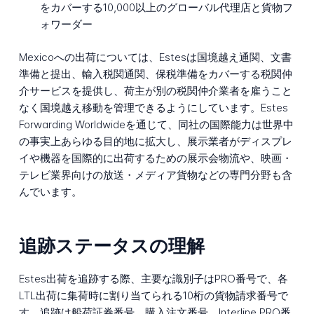
をカバーする10,000以上のグローバル代理店と貨物フ
ォワーダー
Mexicoへの出荷については、Estesは国境越え通関、文書
準備と提出、輸入税関通関、保税準備をカバーする税関仲
介サービスを提供し、荷主が別の税関仲介業者を雇うこと
なく国境越え移動を管理できるようにしています。Estes
Forwarding Worldwideを通じて、同社の国際能力は世界中
の事実上あらゆる目的地に拡大し、展示業者がディスプレ
イや機器を国際的に出荷するための展示会物流や、映画・
テレビ業界向けの放送・メディア貨物などの専門分野も含
んでいます。
追跡ステータスの理解
Estes出荷を追跡する際、主要な識別子はPRO番号で、各
LTL出荷に集荷時に割り当てられる10桁の貨物請求番号で
す。追跡は船荷証券番号、購入注文番号、Interline PRO番