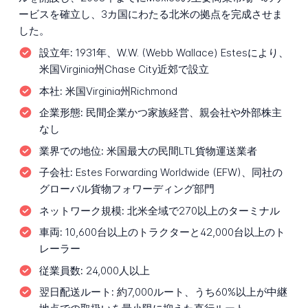
ービスを確立し、3カ国にわたる北米の拠点を完成させま
した。
設立年:
1931年、W.W. (Webb Wallace) Estesにより、
米国Virginia州Chase City近郊で設立
本社:
米国Virginia州Richmond
企業形態:
民間企業かつ家族経営、親会社や外部株主
なし
業界での地位:
米国最大の民間LTL貨物運送業者
子会社:
Estes Forwarding Worldwide (EFW)、同社の
グローバル貨物フォワーディング部門
ネットワーク規模:
北米全域で270以上のターミナル
車両:
10,600台以上のトラクターと42,000台以上のト
レーラー
従業員数:
24,000人以上
翌日配送ルート:
約7,000ルート、うち60%以上が中継