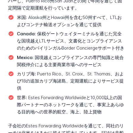
バーし、Puerto Rico州San Juanとの間で年間を通じて固
定間隔で定期運航を行っています。
米国:
Alaska州とHawaii州を含む50州すべて、LTLお
よびコンテナ輸送オプションを通じて提供
Canada:
保税ゲートウェイターミナルを通じた完全
な国境越えLTLサービス、文書化とコンプライアンス
のためのバイリンガルBorder Conciergeサポート付き
Mexico:
国境越えコンプライアンスの専門知識と統合
関税仲介による主要商業市場へのサービス
カリブ海:
Puerto Rico、St. Croix、St. Thomas、およ
び18の追加カリブ海諸島、定期運航によりサービス提
供
世界:
Estes Forwarding Worldwideと10,000以上の国
際パートナーのネットワークを通じて、事実上あらゆ
る目的地への世界的航空、海上、陸上貨物
子会社のEstes Forwarding Worldwideを通じて、同社のリ
ーチは北米をはるかに超えて拡大しています。EFWは非船