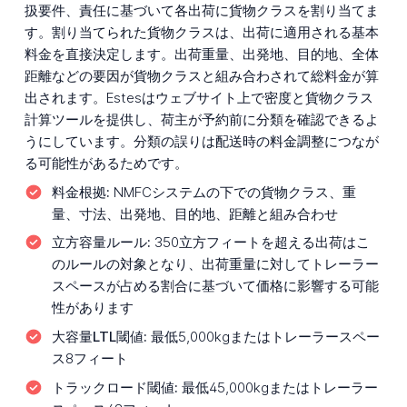
扱要件、責任に基づいて各出荷に貨物クラスを割り当てま
す。割り当てられた貨物クラスは、出荷に適用される基本
料金を直接決定します。出荷重量、出発地、目的地、全体
距離などの要因が貨物クラスと組み合わされて総料金が算
出されます。Estesはウェブサイト上で密度と貨物クラス
計算ツールを提供し、荷主が予約前に分類を確認できるよ
うにしています。分類の誤りは配送時の料金調整につなが
る可能性があるためです。
料金根拠:
NMFCシステムの下での貨物クラス、重
量、寸法、出発地、目的地、距離と組み合わせ
立方容量ルール:
350立方フィートを超える出荷はこ
のルールの対象となり、出荷重量に対してトレーラー
スペースが占める割合に基づいて価格に影響する可能
性があります
大容量LTL閾値:
最低5,000kgまたはトレーラースペー
ス8フィート
トラックロード閾値:
最低45,000kgまたはトレーラー