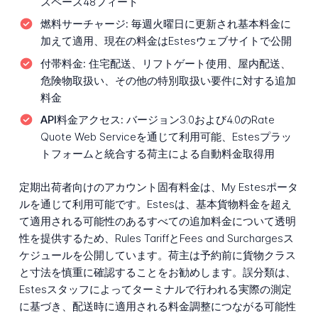
スペース48フィート
燃料サーチャージ:
毎週火曜日に更新され基本料金に
加えて適用、現在の料金はEstesウェブサイトで公開
付帯料金:
住宅配送、リフトゲート使用、屋内配送、
危険物取扱い、その他の特別取扱い要件に対する追加
料金
API料金アクセス:
バージョン3.0および4.0のRate
Quote Web Serviceを通じて利用可能、Estesプラッ
トフォームと統合する荷主による自動料金取得用
定期出荷者向けのアカウント固有料金は、My Estesポータ
ルを通じて利用可能です。Estesは、基本貨物料金を超え
て適用される可能性のあるすべての追加料金について透明
性を提供するため、Rules TariffとFees and Surchargesス
ケジュールを公開しています。荷主は予約前に貨物クラス
と寸法を慎重に確認することをお勧めします。誤分類は、
Estesスタッフによってターミナルで行われる実際の測定
に基づき、配送時に適用される料金調整につながる可能性