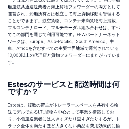
舶運航共通運送業者と海上貨物フォワーダーの両方として
運営され、船舶所有とは独立して海上貨物移動を管理する
ことができます。航空貨物、コンテナ未満貨物海上混載、
フルコンテナロード、マルチモーダル組み合わせは、すべ
てこの部門を通じて利用可能です。EFWパートナーネット
ワークは、Europe、Asia-Pacific、South America、中
東、Africaを含むすべての主要世界地域で運営されている
10,000以上の代理店と貨物フォワーダーにまたがっていま
す。
Estesのサービスと配送時間は何
ですか？
Estesは、複数の荷主がトレーラースペースを共有する輸
送モデルであるLTL貨物を中心として事業を構築してお
り、小包運送業者には大きすぎたり重すぎたりするが、ト
ラック全体を満たすほど大きくない商品を費用効果的に輸