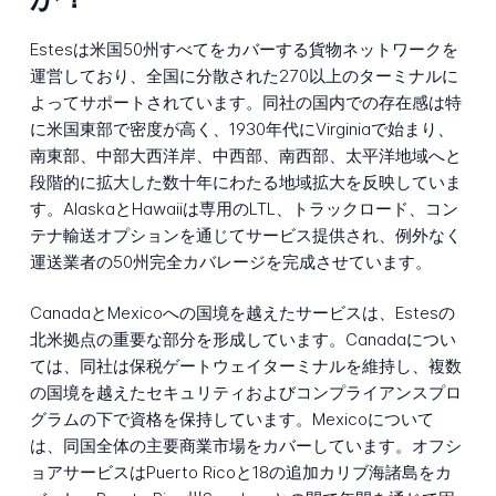
Estesは米国50州すべてをカバーする貨物ネットワークを
運営しており、全国に分散された270以上のターミナルに
よってサポートされています。同社の国内での存在感は特
に米国東部で密度が高く、1930年代にVirginiaで始まり、
南東部、中部大西洋岸、中西部、南西部、太平洋地域へと
段階的に拡大した数十年にわたる地域拡大を反映していま
す。AlaskaとHawaiiは専用のLTL、トラックロード、コン
テナ輸送オプションを通じてサービス提供され、例外なく
運送業者の50州完全カバレージを完成させています。
CanadaとMexicoへの国境を越えたサービスは、Estesの
北米拠点の重要な部分を形成しています。Canadaについ
ては、同社は保税ゲートウェイターミナルを維持し、複数
の国境を越えたセキュリティおよびコンプライアンスプロ
グラムの下で資格を保持しています。Mexicoについて
は、同国全体の主要商業市場をカバーしています。オフシ
ョアサービスはPuerto Ricoと18の追加カリブ海諸島をカ