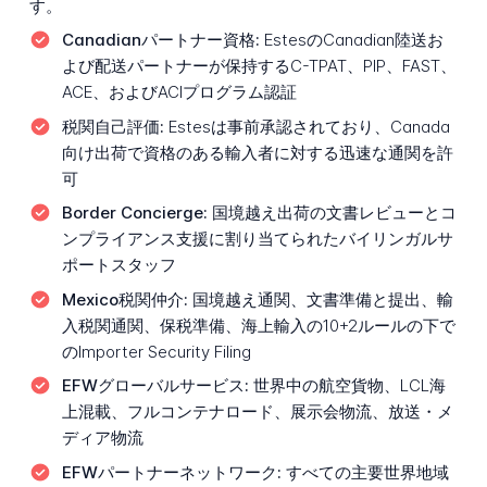
す。
Canadianパートナー資格:
EstesのCanadian陸送お
よび配送パートナーが保持するC-TPAT、PIP、FAST、
ACE、およびACIプログラム認証
税関自己評価:
Estesは事前承認されており、Canada
向け出荷で資格のある輸入者に対する迅速な通関を許
可
Border Concierge:
国境越え出荷の文書レビューとコ
ンプライアンス支援に割り当てられたバイリンガルサ
ポートスタッフ
Mexico税関仲介:
国境越え通関、文書準備と提出、輸
入税関通関、保税準備、海上輸入の10+2ルールの下で
のImporter Security Filing
EFWグローバルサービス:
世界中の航空貨物、LCL海
上混載、フルコンテナロード、展示会物流、放送・メ
ディア物流
EFWパートナーネットワーク:
すべての主要世界地域