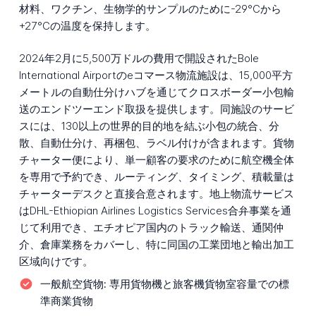
材料、ワクチン、生物学的サンプルのために-29°Cから
+27°Cの温度を保持します。
2024年2月に5,500万ドルの費用で開設されたBole
International Airportのeコマース物流施設は、15,000平方
メートルの自動仕分けハブを通じてクロスボーダー小包輸
送のエンドツーエンド取扱を提供します。同施設のサービ
スには、130以上の世界的目的地を結ぶ小包の統合、分
散、自動仕分け、再梱包、ラベル付けが含まれます。貨物
チャーター便により、単一顧客の要求のために航空機全体
を専用で予約でき、ルーティング、タイミング、積載量は
チャーターデスクと直接合意されます。地上物流サービス
はDHL-Ethiopian Airlines Logistics Services合弁事業を通
じて利用でき、エチオピア国内のトラック輸送、通関仲
介、倉庫業務をカバーし、特に同国の工業団地と輸出加工
区域向けです。
一般航空貨物:
専用貨物機と旅客機貨物室容量での標
準商業貨物