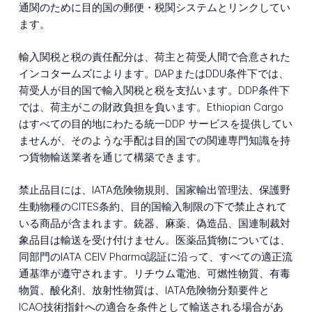
通関のために目的国の郵便・税関システムとリンクしてい
ます。
輸入関税と税の責任配分は、荷主と荷受人間で合意された
インコタームズによります。DAPまたはDDU条件下では、
荷受人が目的国で輸入関税と税を支払います。DDP条件下
では、荷主がこの財政負担を負います。Ethiopian Cargo
はすべての目的地にわたる統一DDP サービスを提供してい
ませんが、そのような手配は目的国での関連専門知識を持
つ貨物輸送業者を通じて構築できます。
禁止品目には、IATA危険物規則、国家輸出管理法、保護野
生動物種のCITES条約、目的国輸入制限の下で禁止されて
いる商品が含まれます。銃器、麻薬、偽造品、国連制裁対
象品目は輸送を受け付けません。医薬品貨物については、
同部門のIATA CEIV Pharma認証に沿って、すべての適正流
通基準が遵守されます。リチウム電池、可燃性物質、有毒
物質、酸化剤、放射性物質は、IATA危険物分類要件と
ICAO技術指針への適合を条件として輸送される場合があ