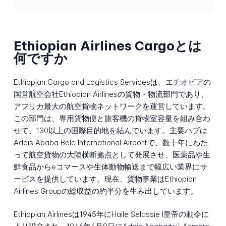
Ethiopian Airlines Cargoとは
何ですか
Ethiopian Cargo and Logistics Servicesは、エチオピアの
国営航空会社Ethiopian Airlinesの貨物・物流部門であり、
アフリカ最大の航空貨物ネットワークを運営しています。
この部門は、専用貨物便と旅客機の貨物室容量を組み合わ
せて、130以上の国際目的地を結んでいます。主要ハブは
Addis Ababa Bole International Airportで、数十年にわた
って航空貨物の大陸横断拠点として発展させ、医薬品や生
鮮食品からeコマースや生体動物輸送まで幅広い業界にサ
ービスを提供しています。現在、貨物事業はEthiopian
Airlines Groupの総収益の約半分を生み出しています。
Ethiopian Airlinesは1945年にHaile Selassie I皇帝の勅令に