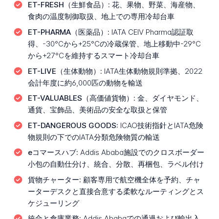
ET-FRESH（生鮮食品）:
花、果物、野菜、海産物、
食肉の温度制御取扱、地上での専用冷却台車
ET-PHARMA（医薬品）:
IATA CEIV Pharma認証取
得、-30°Cから+25°Cの冷蔵保管、地上移動中-29°C
から+27°Cを維持するスマート冷却台車
ET-LIVE（生体動物）:
IATA生体動物規則準拠、2022
会計年度に約6,000匹の動物を輸送
ET-VALUABLES（高価値貨物）:
金、ダイヤモンド、
通貨、宝飾品、美術品の安全な取扱と保管
ET-DANGEROUS GOODS:
ICAO技術指針とIATA危険
物規則の下でのIATA分類危険物質の輸送
eコマースハブ:
Addis Ababa施設でのクロスボーダー
小包の自動仕分け、統合、分散、再梱包、ラベル付け
貨物チャーター:
顧客専用で航空機全体を予約、チャ
ーターデスクと直接合意する柔軟なルーティングとス
ケジューリング
統合と倉庫業務:
Addis Ababaでの通過および輸出入