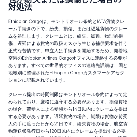
対処法
Ethiopian Cargoは、モントリオール条約とIATA貨物クレ
ーム手続きの下で、紛失、損傷、または遅延貨物のクレー
ムを処理します。クレームとは、紛失、盗難、物理的損
傷、遅延による貨物の取扱ミスから生じる補償要求を伴う
正式な苦情です。申立人は手続きを開始するため、発着地
空港のEthiopian Airlines Cargoオフィスに連絡する必要が
あります。すべての世界的オフィスの連絡先詳細は、国と
地域別に整理されたEthiopian Cargoカスタマーケアセク
ションに記載されています。
クレーム提出の時間制限はモントリオール条約によって定
められており、厳格に遵守する必要があります。損傷貨物
の場合、荷受人による受領から14日以内にクレームを提出
する必要があります。遅延貨物の場合、期限は貨物が荷受
人の手に渡った日から21日です。紛失貨物の場合、航空貨
物運送状発行日から120日以内にクレームを提出する必要