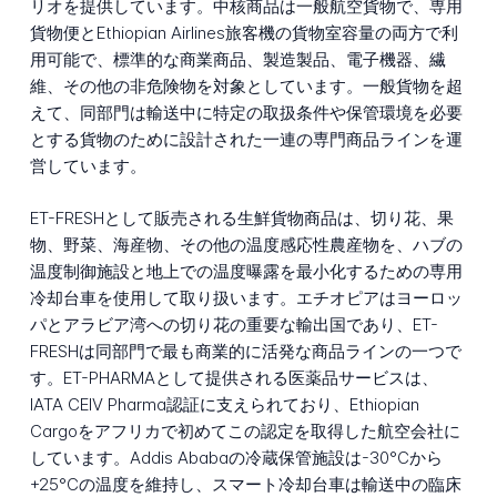
リオを提供しています。中核商品は一般航空貨物で、専用
貨物便とEthiopian Airlines旅客機の貨物室容量の両方で利
用可能で、標準的な商業商品、製造製品、電子機器、繊
維、その他の非危険物を対象としています。一般貨物を超
えて、同部門は輸送中に特定の取扱条件や保管環境を必要
とする貨物のために設計された一連の専門商品ラインを運
営しています。
ET-FRESHとして販売される生鮮貨物商品は、切り花、果
物、野菜、海産物、その他の温度感応性農産物を、ハブの
温度制御施設と地上での温度曝露を最小化するための専用
冷却台車を使用して取り扱います。エチオピアはヨーロッ
パとアラビア湾への切り花の重要な輸出国であり、ET-
FRESHは同部門で最も商業的に活発な商品ラインの一つで
す。ET-PHARMAとして提供される医薬品サービスは、
IATA CEIV Pharma認証に支えられており、Ethiopian
Cargoをアフリカで初めてこの認定を取得した航空会社に
しています。Addis Ababaの冷蔵保管施設は-30°Cから
+25°Cの温度を維持し、スマート冷却台車は輸送中の臨床