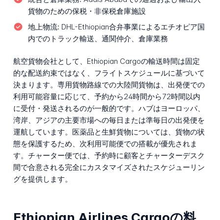
貨物のための保税・非保税倉庫施設
地上物流:
DHL-Ethiopian合弁事業によるエチオピア国
内でのトラック輸送、通関仲介、倉庫業務
航空貨物会社として、Ethiopian Cargoの輸送時間は固定
的な配送約束ではなく、フライトスケジュールに基づいて
決まります。専用貨物路線での大陸間貨物は、出発便での
利用可能容量に応じて、予約から24時間から72時間以内
に受付・発送されるのが一般的です。ハブはヨーロッパ、
湾岸、アジアの主要市場への毎日または準毎日の出発便を
運航しています。医薬品と生鮮貨物については、貨物の状
態を保護するため、次利用可能便での搭載が優先されま
す。チャーター便では、予約時に顧客とチャーターデスク
間で合意される完全にカスタマイズされたスケジューリン
グを提供します。
Ethiopian Airlines Cargoの料