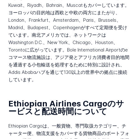
Kuwait、Riyadh、Bahrain、Muscatもカバーしています。
ヨーロッパの目的地は西欧と中欧の両方にまたがり、
London、Frankfurt、Amsterdam、Paris、Brussels、
Madrid、Budapest、Copenhagenがすべて定期便を受け
ています。南北アメリカでは、ネットワークは
Washington D.C.、New York、Chicago、Houston、
Torontoに広がっています。Bole International Airportのe
コマース物流施設は、アジア発とアフリカ消費者目的地間
を通過する小包輸送を処理するために特別に設計され、
Addis Ababaハブを通じて130以上の世界中の拠点に接続
しています。
Ethiopian Airlines Cargoのサ
ービスと配送時間について
Ethiopian Cargoは、一般貨物、専門取扱カテゴリー、チ
ャーター便、物流支援をカバーする貨物商品のポートフォ