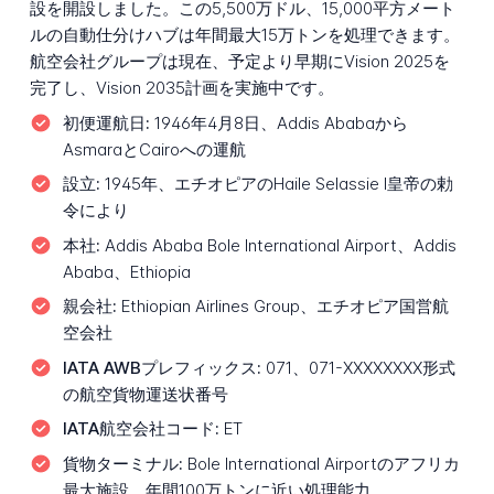
設を開設しました。この5,500万ドル、15,000平方メート
ルの自動仕分けハブは年間最大15万トンを処理できます。
航空会社グループは現在、予定より早期にVision 2025を
完了し、Vision 2035計画を実施中です。
初便運航日:
1946年4月8日、Addis Ababaから
AsmaraとCairoへの運航
設立:
1945年、エチオピアのHaile Selassie I皇帝の勅
令により
本社:
Addis Ababa Bole International Airport、Addis
Ababa、Ethiopia
親会社:
Ethiopian Airlines Group、エチオピア国営航
空会社
IATA AWBプレフィックス:
071、071-XXXXXXXX形式
の航空貨物運送状番号
IATA航空会社コード:
ET
貨物ターミナル:
Bole International Airportのアフリカ
最大施設、年間100万トンに近い処理能力