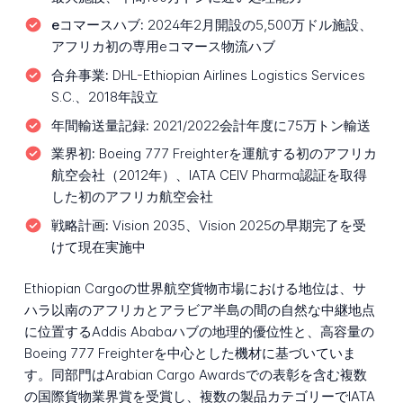
eコマースハブ:
2024年2月開設の5,500万ドル施設、
アフリカ初の専用eコマース物流ハブ
合弁事業:
DHL-Ethiopian Airlines Logistics Services
S.C.、2018年設立
年間輸送量記録:
2021/2022会計年度に75万トン輸送
業界初:
Boeing 777 Freighterを運航する初のアフリカ
航空会社（2012年）、IATA CEIV Pharma認証を取得
した初のアフリカ航空会社
戦略計画:
Vision 2035、Vision 2025の早期完了を受
けて現在実施中
Ethiopian Cargoの世界航空貨物市場における地位は、サ
ハラ以南のアフリカとアラビア半島の間の自然な中継地点
に位置するAddis Ababaハブの地理的優位性と、高容量の
Boeing 777 Freighterを中心とした機材に基づいていま
す。同部門はArabian Cargo Awardsでの表彰を含む複数
の国際貨物業界賞を受賞し、複数の製品カテゴリーでIATA