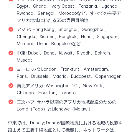
Egypt、Ghana、Ivory Coast、Tanzania、Uganda、
Rwanda、Senegal、Moroccoなど、すべての主要ア
フリカ地域にわたる35の専用目的地
アジア:
Hong Kong、Shanghai、Guangzhou、
Chengdu、Xiamen、Bangkok、Hanoi、Singapore、
Mumbai、Delhi、Bangaloreなど
中東:
Dubai、Doha、Kuwait、Riyadh、Bahrain、
Muscat
ヨーロッパ:
London、Frankfurt、Amsterdam、
Paris、Brussels、Madrid、Budapest、Copenhagen
南北アメリカ:
Washington D.C.、New York、
Chicago、Houston、Toronto
二次ハブ:
サハラ以南のアフリカ地域配送のための
Lomé（Togo）とLilongwe（Malawi）
中東では、DubaiとDohaが国際物流における地域の役割を
踏まえて主要中継地点として機能し、ネットワークは