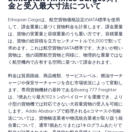
金と受入最大寸法について
Ethiopian Cargoは、航空貨物価格設定のIATA標準を使用
して、課金重量に基づく貨物料金を計算します。課金重量
は、貨物の実重量と容積重量のうち重い方です。容積重量
は、貨物の総容積を立方センチメートルで6,000で割って
求めます。これは航空貨物のIATA標準です。大きいが軽い
貨物は、他の国際航空貨物と同様に、物理的な重量ではな
く航空機内で占有する空間に基づいて課金されます。
料金は貿易路線、商品種類、サービスレベル、燃油サーチ
ャージや保安サーチャージを含む市場状況によって変動し
ます。専用貨物機材の基幹であるBoeing 777 Freighter
は、1便あたり最大102トンのペイロードを運搬でき、より
小型の貨物機では対応できない大容量貨物の受入を可能に
します。Addis Ababaハブで処理されるeコマース小包輸
送については、貨物輸送業者や物流統合業者が取り扱う統
合量について、通常1個あたりまたは1キログラムあたりで