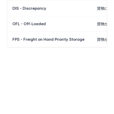
DIS - Discrepancy
貨物に対
OFL - Off-Loaded
貨物が出
FPS - Freight on Hand Priority Storage
貨物が標