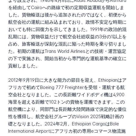
より設立され、1946年4月8日にAddis AbabaからAsmara
を経由してCairoへの路線で初の定期収益運航を開始しま
した。貨物輸送は後から追加されたのではなく、初便から
航空会社の運航に組み込まれており、政情不安定な時期に
おいても特に回復力を示してきました。1991年の政治的混
乱期には、貨物収益だけで航空会社総収益の3分の1以上を
占め、旅客輸送が深刻な混乱に陥った時期を乗り切りまし
た。初期の運航はTrans World Airlinesとの技術・運営協定
の下で実施され、開始当初から専門的な運航基準の確立に
貢献しました。
2012年9月19日に大きな能力の節目を迎え、Ethiopianはア
フリカで初めてBoeing 777 Freighterを受領・運航する航
空会社となりました。この長距離ワイドボディ機は4,900
海里を超える距離で102トンの貨物を運搬できます。この
航空機により、同部門は長距離大陸間路線で決定的な優位
性を獲得し、航空会社グループのVision 2025戦略計画の
礎となりました。2024年2月、Ethiopian CargoはBole
International Airportにアフリカ初の専用eコマース物流施