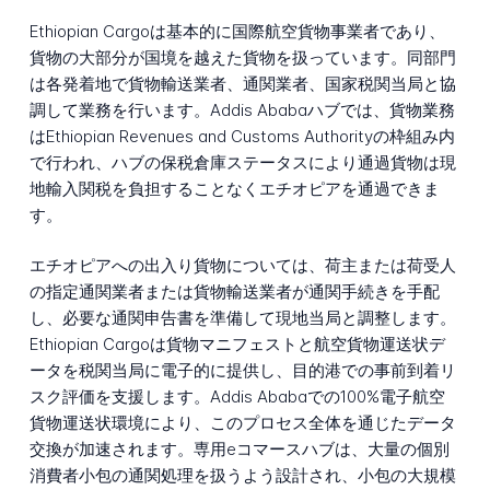
Ethiopian Cargoは基本的に国際航空貨物事業者であり、
貨物の大部分が国境を越えた貨物を扱っています。同部門
は各発着地で貨物輸送業者、通関業者、国家税関当局と協
調して業務を行います。Addis Ababaハブでは、貨物業務
はEthiopian Revenues and Customs Authorityの枠組み内
で行われ、ハブの保税倉庫ステータスにより通過貨物は現
地輸入関税を負担することなくエチオピアを通過できま
す。
エチオピアへの出入り貨物については、荷主または荷受人
の指定通関業者または貨物輸送業者が通関手続きを手配
し、必要な通関申告書を準備して現地当局と調整します。
Ethiopian Cargoは貨物マニフェストと航空貨物運送状デ
ータを税関当局に電子的に提供し、目的港での事前到着リ
スク評価を支援します。Addis Ababaでの100%電子航空
貨物運送状環境により、このプロセス全体を通じたデータ
交換が加速されます。専用eコマースハブは、大量の個別
消費者小包の通関処理を扱うよう設計され、小包の大規模