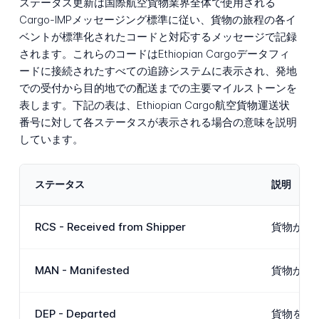
ステータス更新は国際航空貨物業界全体で使用される
Cargo-IMPメッセージング標準に従い、貨物の旅程の各イ
ベントが標準化されたコードと対応するメッセージで記録
されます。これらのコードはEthiopian Cargoデータフィ
ードに接続されたすべての追跡システムに表示され、発地
での受付から目的地での配送までの主要マイルストーンを
表します。下記の表は、Ethiopian Cargo航空貨物運送状
番号に対して各ステータスが表示される場合の意味を説明
しています。
ステータス
説明
RCS - Received from Shipper
貨物が荷
MAN - Manifested
貨物が特
DEP - Departed
貨物を搭