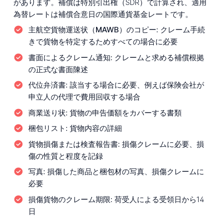
があります。補償は特別引出権（SDR）で計算され、適用
為替レートは補償合意日の国際通貨基金レートです。
主航空貨物運送状（MAWB）のコピー:
クレーム手続
きで貨物を特定するためすべての場合に必要
書面によるクレーム通知:
クレームと求める補償根拠
の正式な書面陳述
代位弁済書:
該当する場合に必要、例えば保険会社が
申立人の代理で費用回収する場合
商業送り状:
貨物の申告価額をカバーする書類
梱包リスト:
貨物内容の詳細
貨物損傷または検査報告書:
損傷クレームに必要、損
傷の性質と程度を記録
写真:
損傷した商品と梱包材の写真、損傷クレームに
必要
損傷貨物のクレーム期限:
荷受人による受領日から14
日