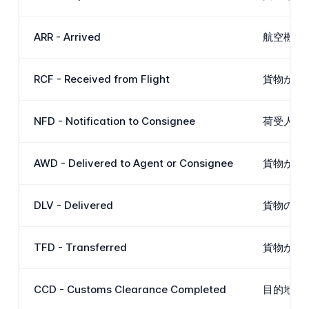
ARR - Arrived
航空機が
RCF - Received from Flight
貨物が航
NFD - Notification to Consignee
荷受人ま
AWD - Delivered to Agent or Consignee
貨物が目
DLV - Delivered
貨物の最
TFD - Transferred
貨物が最
CCD - Customs Clearance Completed
目的地で