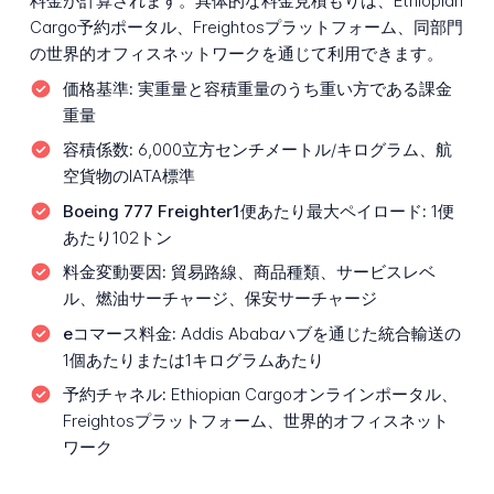
料金が計算されます。具体的な料金見積もりは、Ethiopian
Cargo予約ポータル、Freightosプラットフォーム、同部門
の世界的オフィスネットワークを通じて利用できます。
価格基準:
実重量と容積重量のうち重い方である課金
重量
容積係数:
6,000立方センチメートル/キログラム、航
空貨物のIATA標準
Boeing 777 Freighter1便あたり最大ペイロード:
1便
あたり102トン
料金変動要因:
貿易路線、商品種類、サービスレベ
ル、燃油サーチャージ、保安サーチャージ
eコマース料金:
Addis Ababaハブを通じた統合輸送の
1個あたりまたは1キログラムあたり
予約チャネル:
Ethiopian Cargoオンラインポータル、
Freightosプラットフォーム、世界的オフィスネット
ワーク