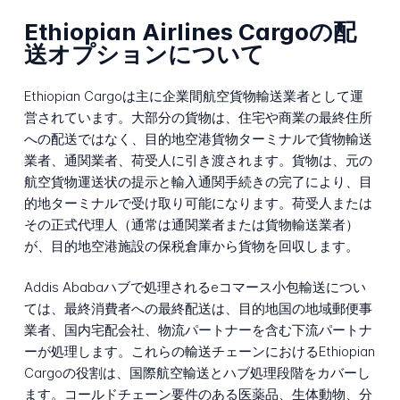
Ethiopian Airlines Cargoの配
送オプションについて
Ethiopian Cargoは主に企業間航空貨物輸送業者として運
営されています。大部分の貨物は、住宅や商業の最終住所
への配送ではなく、目的地空港貨物ターミナルで貨物輸送
業者、通関業者、荷受人に引き渡されます。貨物は、元の
航空貨物運送状の提示と輸入通関手続きの完了により、目
的地ターミナルで受け取り可能になります。荷受人または
その正式代理人（通常は通関業者または貨物輸送業者）
が、目的地空港施設の保税倉庫から貨物を回収します。
Addis Ababaハブで処理されるeコマース小包輸送につい
ては、最終消費者への最終配送は、目的地国の地域郵便事
業者、国内宅配会社、物流パートナーを含む下流パートナ
ーが処理します。これらの輸送チェーンにおけるEthiopian
Cargoの役割は、国際航空輸送とハブ処理段階をカバーし
ます。コールドチェーン要件のある医薬品、生体動物、分