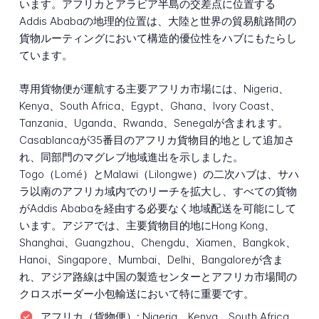
います。アフリカとアラビア半島の交差点に位置する
Addis Ababaの地理的位置は、大陸と世界の貿易航路間の
貨物ルーティングにおいて構造的優位性をハブにもたらし
ています。
専用貨物便が運航する主要アフリカ市場には、Nigeria、
Kenya、South Africa、Egypt、Ghana、Ivory Coast、
Tanzania、Uganda、Rwanda、Senegalが含まれます。
Casablancaが35番目のアフリカ貨物目的地として追加さ
れ、同部門のマグレブ地域進出を示しました。
Togo（Lomé）とMalawi（Lilongwe）の二次ハブは、サハ
ラ以南のアフリカ域内でのリーチを拡大し、すべての貨物
がAddis Ababaを経由する必要なく地域配送を可能にして
います。アジアでは、主要貨物目的地にHong Kong、
Shanghai、Guangzhou、Chengdu、Xiamen、Bangkok、
Hanoi、Singapore、Mumbai、Delhi、Bangaloreが含ま
れ、アジア路線は中国の製造センターとアフリカ市場間の
クロスボーダー小包輸送において特に重要です。
アフリカ（貨物便）:
Nigeria、Kenya、South Africa、