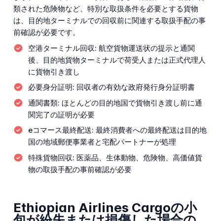
類された危険物など、特別な取扱条件を必要とする貨物
は、目的地ターミナルでの回収前に関連する取扱手配の事
前確認が必要です。
空港ターミナル回収:
航空貨物運送状の提示と通関
後、目的地貨物ターミナルで荷受人または正式代理人
に貨物引き渡し
必要身分証明:
回収者の有効な政府発行身分証明書
通関書類:
ほとんどの目的地国で貨物引き渡し前に通
関完了の証明が必要
eコマース最終配送:
最終消費者への最終配送は目的地
国の地域郵便事業者と宅配パートナーが処理
特殊貨物回収:
医薬品、生体動物、危険物、高価値貨
物の取扱手配の事前確認が必要
Ethiopian Airlines Cargoの小
包が紛失または損傷した場合の