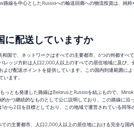
scow路線を中心としたRussiaへの輸送回廊への物流投資は、
どの国に配送していますか
elarus共和国で、ネットワークはすべての主要都市、6つの州都
レッジ方針は人口2,000人以上のすべての居住地域に及び、
び配送ポイントを提供しています。この国内到達範囲により、Evr
ています。
もっとも発達した路線はBelarusとRussiaを結ぶもので、Mi
を積極的かつ継続的なものとして公に説明しており、この路線に沿
は1から2日を目標としており、この地域で運営されている同等
ての主要都市、人口2,000人以上の居住地における完全な国