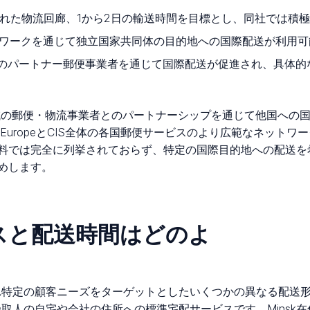
実証された物流回廊、1から2日の輸送時間を目標とし、同社では
ワークを通じて独立国家共同体の目的地への国際配送が利用可
のパートナー郵便事業者を通じて国際配送が促進され、具体的
は目的地域の郵便・物流事業者とのパートナーシップを通じて他国への国
はEuropeとCIS全体の各国郵便サービスのより広範なネットワー
料では完全に列挙されておらず、特定の国際目的地への配送を
めします。
ービスと配送時間はどのよ
それぞれ特定の顧客ニーズをターゲットとしたいくつかの異なる配
でも受取人の自宅や会社の住所への標準宅配サービスです。Mins