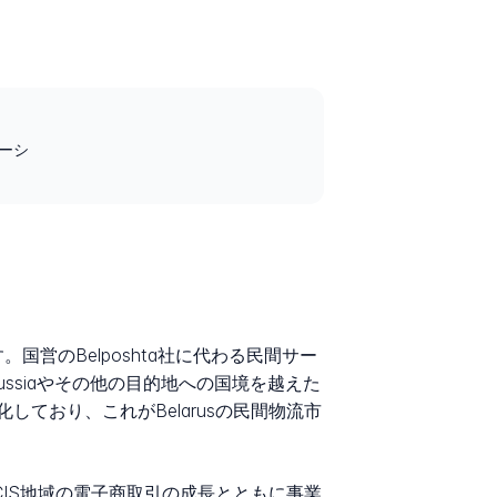
ルーシ
です。国営のBelposhta社に代わる民間サー
ssiaやその他の目的地への国境を越えた
ており、これがBelarusの民間物流市
域CIS地域の電子商取引の成長とともに事業