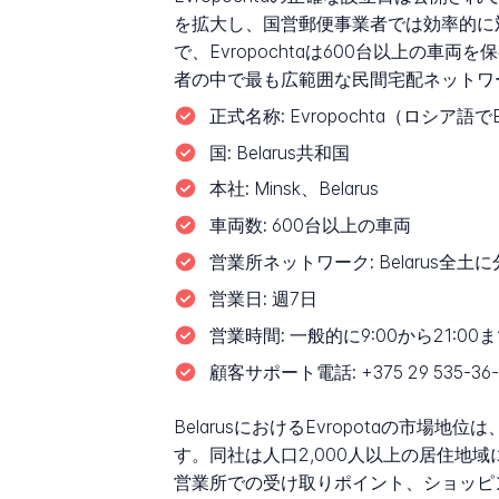
を拡大し、国営郵便事業者では効率的に
で、Evropochtaは600台以上の車
者の中で最も広範囲な民間宅配ネットワ
正式名称:
Evropochta（ロシア語でЕ
国:
Belarus共和国
本社:
Minsk、Belarus
車両数:
600台以上の車両
営業所ネットワーク:
Belarus全
営業日:
週7日
営業時間:
一般的に9:00から21:0
顧客サポート電話:
+375 29 535-36
BelarusにおけるEvropotaの
す。同社は人口2,000人以上の居住地
営業所での受け取りポイント、ショッピ