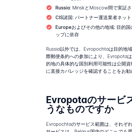
Russia:
MinskとMoscow間で
CIS諸国:
パートナー運送業者ネット
Europeおよびその他の地域:
目的国
ップに依存
Russia以外では、Evropochta
際郵便条約への参加により、Evropota
的地の具体的な国別利用可能性は公開資
に直接カバレッジを確認することをお勧
Evropotaのサ
うなものですか
Evropochtaのサービス範囲は、
サービスは、Belarus国内のどこへ