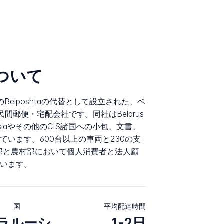
について
国営のBelposhtaの代替として設立された、ベ
民間郵便・宅配会社です。同社はBelarus
siaやその他のCIS諸国への小包、文書、
います。600台以上の車両と230の支
都市部と農村部において個人消費者と法人顧
います。
国
平均配達時間
ラルーシ
1-2日