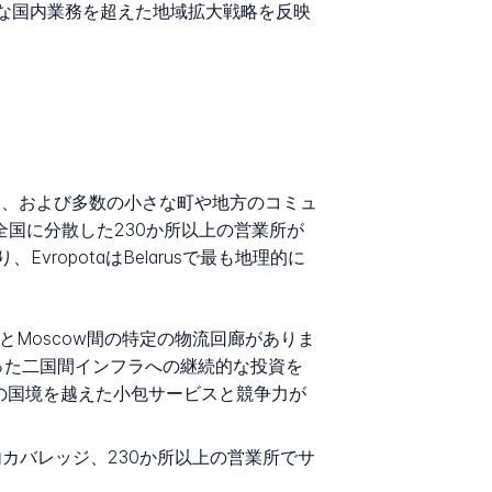
純粋な国内業務を超えた地域拡大戦略を反映
すべて、および多数の小さな町や地方のコミュ
全国に分散した230か所以上の営業所が
opotaはBelarusで最も地理的に
nskとMoscow間の特定の物流回廊がありま
った二国間インフラへの継続的な投資を
の国境を越えた小包サービスと競争力が
内カバレッジ、230か所以上の営業所でサ