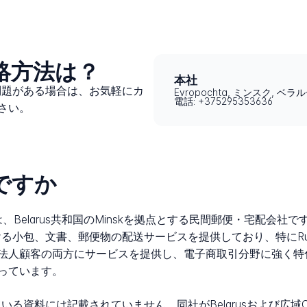
連絡方法は？
本社
スに問題がある場合は、お気軽にカ
Evropochta, ミンスク, ベラ
電話: +375295353636
さい。
何ですか
та）は、Belarus共和国のMinskを拠点とする民間郵便・宅配会社
おける小包、文書、郵便物の配送サービスを提供しており、特にRu
人顧客の両方にサービスを提供し、電子商取引分野に強く特化し
っています。
されている資料には記載されていません。同社がBelarusおよび広