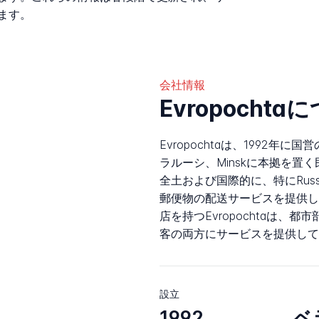
ます。
会社情報
Evropochta
Evropochtaは、1992年に
ラルーシ、Minskに本拠を置く
全土および国際的に、特にRus
郵便物の配送サービスを提供して
店を持つEvropochtaは、
客の両方にサービスを提供して
設立
1992
ベ