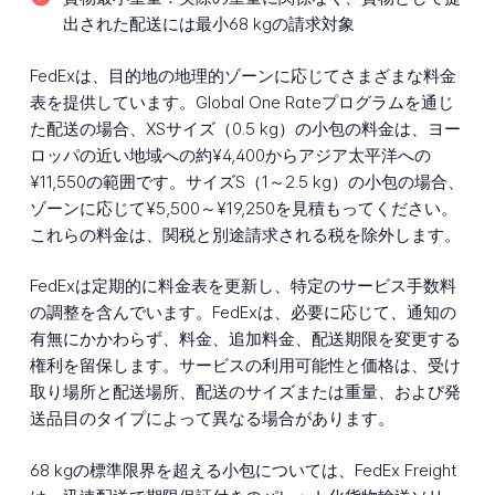
出された配送には最小68 kgの請求対象
FedExは、目的地の地理的ゾーンに応じてさまざまな料金
表を提供しています。Global One Rateプログラムを通じ
た配送の場合、XSサイズ（0.5 kg）の小包の料金は、ヨー
ロッパの近い地域への約¥4,400からアジア太平洋への
¥11,550の範囲です。サイズS（1～2.5 kg）の小包の場合、
ゾーンに応じて¥5,500～¥19,250を見積もってください。
これらの料金は、関税と別途請求される税を除外します。
FedExは定期的に料金表を更新し、特定のサービス手数料
の調整を含んでいます。FedExは、必要に応じて、通知の
有無にかかわらず、料金、追加料金、配送期限を変更する
権利を留保します。サービスの利用可能性と価格は、受け
取り場所と配送場所、配送のサイズまたは重量、および発
送品目のタイプによって異なる場合があります。
68 kgの標準限界を超える小包については、FedEx Freight