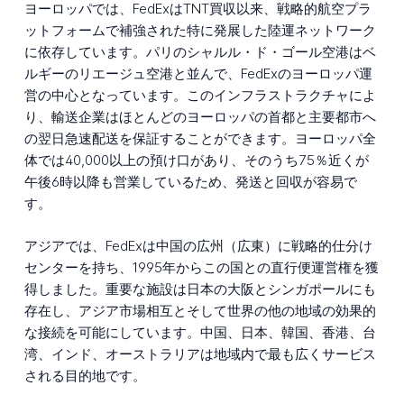
ヨーロッパでは、FedExはTNT買収以来、戦略的航空プラ
ットフォームで補強された特に発展した陸運ネットワーク
に依存しています。パリのシャルル・ド・ゴール空港はベ
ルギーのリエージュ空港と並んで、FedExのヨーロッパ運
営の中心となっています。このインフラストラクチャによ
り、輸送企業はほとんどのヨーロッパの首都と主要都市へ
の翌日急速配送を保証することができます。ヨーロッパ全
体では40,000以上の預け口があり、そのうち75％近くが
午後6時以降も営業しているため、発送と回収が容易で
す。
アジアでは、FedExは中国の広州（広東）に戦略的仕分け
センターを持ち、1995年からこの国との直行便運営権を獲
得しました。重要な施設は日本の大阪とシンガポールにも
存在し、アジア市場相互とそして世界の他の地域の効果的
な接続を可能にしています。中国、日本、韓国、香港、台
湾、インド、オーストラリアは地域内で最も広くサービス
される目的地です。