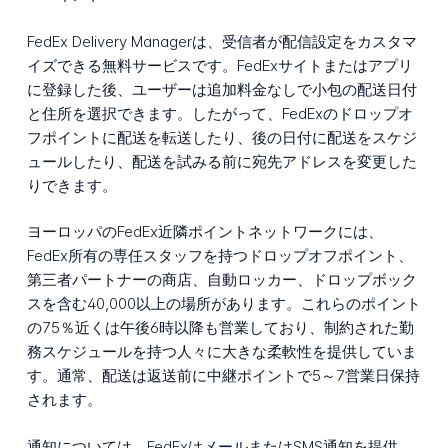
FedEx Delivery Managerは、受信者が配信設定をカスタマ
イズできる無料サービスです。FedExサイトまたはアプリ
に登録した後、ユーザーは追加料金なしで小包の配送日付
と住所を選択できます。したがって、FedExのドロップオ
フポイントに配送を転送したり、後の日付に配送をスケジ
ュールしたり、配送を試みる前に宛先アドレスを変更した
りできます。
ヨーロッパのFedEx近隣ポイントネットワークには、
FedEx所有の専任スタッフを持つドロップオフポイント、
第三者パートナーの商店、自動ロッカー、ドロップボック
スを含む40,000以上の場所があります。これらのポイント
の75％近くは午後6時以降も営業しており、制約された勤
務スケジュールを持つ人々に大きな柔軟性を提供していま
す。通常、配送は返送前に中継ポイントで5～7営業日保持
されます。
通知については、FedExはメールまたはSMS通知を提供