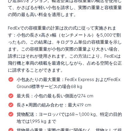
び追加のオプション。輸送企業は容積重量の概念を使用し
て、かさばるが軽い小包を請求し、実際の重量と容積重量
の間の最も高い料金を適用します。
FedExでの容積重量の計算は次の式に従って実施されま
す：小包の長さx高さx幅（センチメートル）を5,000で割
ったもの。この結果は、キログラム単位の容積重量を示し
ます。この容積重量が小包の実際の重量より大きい場合、
請求にはそれが使用されます。この方法により、FedExは
飛行機と車両の積載を最適化しながら、占める空間を公正
に請求することができます。
小包あたりの最大重量：
FedEx Express およびFedEx
Ground標準サービスの場合68 kg
最大長：
小包の最も長い側面が274 cm
長さ+周囲の組み合わせ：
最大419 cm
貨物配送：
ヨーロッパでは68～1,000 kg、特定の目的
地では1,995 kg まで
貨物最小重量：
実際の重量に関係なく、貨物として提