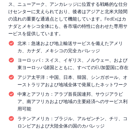
ス、ニューアーク、アンカレッジに位置する戦略的な仕分
けセンターに支えられており、後者はアジアと北米大陸間
の流れの重要な通過点として機能しています。FedExはカ
ナダとメキシコ全体にも、各市場の特性に合わせた専用サ
ービスを提供しています。
北米：
急速および地上輸送サービスを備えたアメリ
カ、カナダ、メキシコの完全カバレッジ
ヨーロッパ：
スイス、イギリス、ノルウェー、および
東ヨーロッパ諸国とともに、すべてのEU加盟国に存在
アジア太平洋：
中国、日本、韓国、シンガポール、オ
ーストラリアおよび地域全体で発展したネットワーク
中東とアフリカ：
アラブ首長国連邦、サウジアラビ
ア、南アフリカおよび地域の主要経済へのサービス利
用可能
ラテンアメリカ：
ブラジル、アルゼンチン、チリ、コ
ロンビアおよび大陸全体の国のカバレッジ