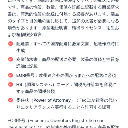
に不可欠です。国際配送票は例外なくすべての配送に必要
です。商品の性質、数量、価値を詳細に記載する商業請求
書は、商業的性質の配送に付属する必要があります。製品
のタイプと目的地の国に応じて、追加の文書が必要になる
場合があります：原産地証明書、輸出ライセンス、衛生お
よび植物検疫宣言。
配送票：
すべての国際配送に必須文書、配送作成時に
生成
商業請求書：
商品の配送に必要、製品の価値と性質を
詳細に記載
EORI番号：
欧州連合外の国からまたへの配送に必須
HS（調和システム）コード：
関税免許計算を容易に
する商品の関税分類
委任状（Power of Attorney）：
FedExが顧客の代わ
りにクリアランスを実行することを許可する認可
EORI番号（Economic Operators Registration and
Identification）は、欧州連合外の国からまたへ商品を配送