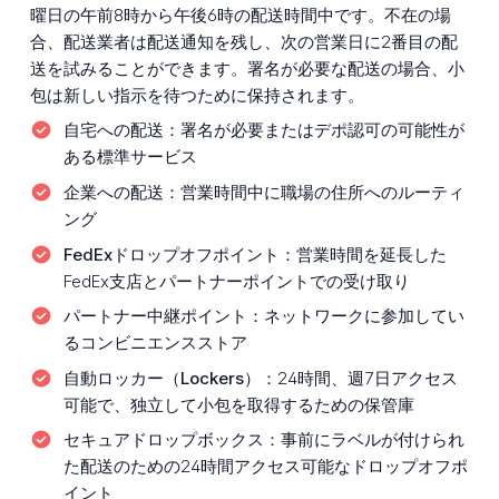
曜日の午前8時から午後6時の配送時間中です。不在の場
合、配送業者は配送通知を残し、次の営業日に2番目の配
送を試みることができます。署名が必要な配送の場合、小
包は新しい指示を待つために保持されます。
自宅への配送：
署名が必要またはデポ認可の可能性が
ある標準サービス
企業への配送：
営業時間中に職場の住所へのルーティ
ング
FedExドロップオフポイント：
営業時間を延長した
FedEx支店とパートナーポイントでの受け取り
パートナー中継ポイント：
ネットワークに参加してい
るコンビニエンスストア
自動ロッカー（Lockers）：
24時間、週7日アクセス
可能で、独立して小包を取得するための保管庫
セキュアドロップボックス：
事前にラベルが付けられ
た配送のための24時間アクセス可能なドロップオフポ
イント