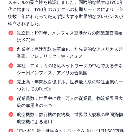
スモデルの妥当性を確認しました。国際的な拡大は1980年
代に始まり、1981年のカナダへの初期サービスにより、今
後数十年にわたって絶えず拡大する世界的なプレゼンスが
確立されました。
設立日：
1971年、メンフィス空港からの商業運営開始
は1973年
創業者：
急速配送を革命化した先見的なアメリカ人起
業家、フレデリック・W・スミス
本社：
アメリカの物流ネットワークの中心であるテネ
シー州メンフィス、アメリカ合衆国
売上高：
年間数百億ドル、世界最大級の輸送企業の一
つとしてのFedEx
従業員数：
世界中に数十万人の従業員、物流業界最大
級の雇用者の一つ
航空機数：
数百機の貨物機、世界最大規模の民間貨物
航空機による運用
1日の処理量：
世界ネットワークを通じて1日1,500万件