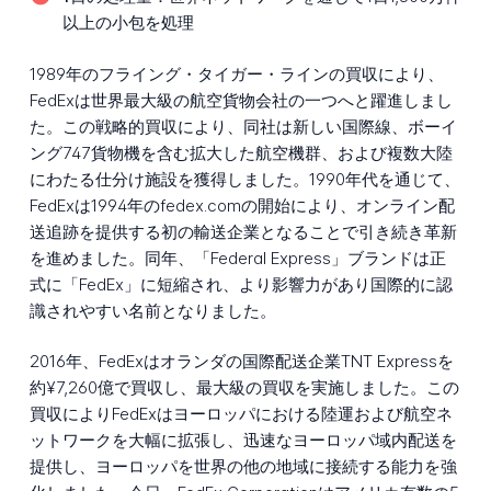
以上の小包を処理
1989年のフライング・タイガー・ラインの買収により、
FedExは世界最大級の航空貨物会社の一つへと躍進しまし
た。この戦略的買収により、同社は新しい国際線、ボーイ
ング747貨物機を含む拡大した航空機群、および複数大陸
にわたる仕分け施設を獲得しました。1990年代を通じて、
FedExは1994年のfedex.comの開始により、オンライン配
送追跡を提供する初の輸送企業となることで引き続き革新
を進めました。同年、「Federal Express」ブランドは正
式に「FedEx」に短縮され、より影響力があり国際的に認
識されやすい名前となりました。
2016年、FedExはオランダの国際配送企業TNT Expressを
約¥7,260億で買収し、最大級の買収を実施しました。この
買収によりFedExはヨーロッパにおける陸運および航空ネ
ットワークを大幅に拡張し、迅速なヨーロッパ域内配送を
提供し、ヨーロッパを世界の他の地域に接続する能力を強