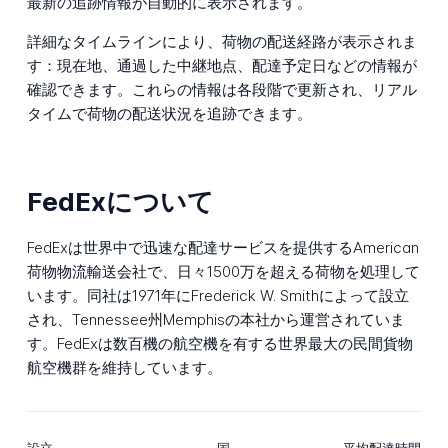
最新の追跡情報が自動的に表示されます。
詳細なタイムラインにより、荷物の配送経路が表示されま
す：現在地、通過した中継地点、配達予定日などの情報が
確認できます。これらの情報は各段階で更新され、リアル
タイムで荷物の配送状況を追跡できます。
FedExについて
FedExは世界中で迅速な配達サービスを提供するAmerican
荷物物流輸送会社で、日々1500万を超える荷物を処理して
います。同社は1971年にFrederick W. Smithによって設立
され、Tennessee州Memphisの本社から運営されていま
す。FedExは数百機の航空機を有する世界最大の民間貨物
航空機群を維持しています。
設立
国
平均配達時間