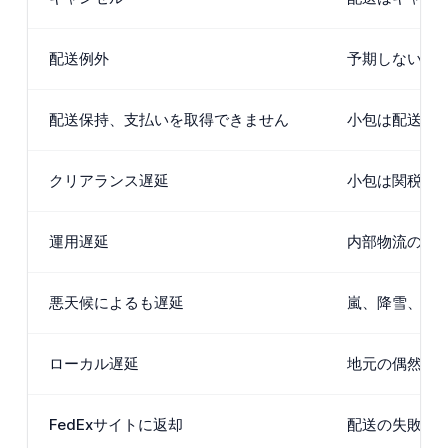
配送例外
予期しないイ
配送保持、支払いを取得できません
小包は配送さ
クリアランス遅延
小包は関税手
運用遅延
内部物流の予
悪天候によるも遅延
嵐、降雪、洪
ローカル遅延
地元の偶然が
FedExサイトに返却
配送の失敗した