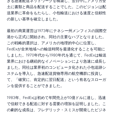
きる急速配送ネットワークを構築し、翌日中にアメリカ全
土に書類と商品を配送することでした。このビジョンは配
送業界に革命をもたらし、小包輸送における速度と信頼性
の新しい基準を確立しました。
最初の商業運営は1973年にテネシー州メンフィスの国際空
港から正式に開始され、同社の主要なハブとなりました。
この戦略的選択は、アメリカの地理的中心に位置し、
FedExが全米地域への輸送時間を最適化することを可能に
しました。1970年代から1980年代を通じて、FedExは輸送
業界における継続的なイノベーションにより急速に成長し
ました。同社は業界初のコンピュータ化された小包追跡シ
ステムを導入し、急速配送貨物専用の航空機群に投資し
て、「確実に、肯定的に翌日配送」という有名なスローガ
ンを提供することができました。
1983年、FedExは初めて年間売上が10億ドルに達し、迅速
で信頼できる配送に対する需要の増加を証明しました。こ
の劇的な成長は、フレデリック・スミスが開発したビジネ