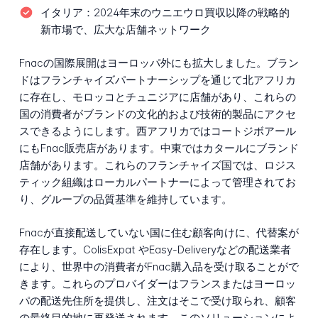
イタリア：
2024年末のウニエウロ買収以降の戦略的
新市場で、広大な店舗ネットワーク
Fnacの国際展開はヨーロッパ外にも拡大しました。ブラン
ドはフランチャイズパートナーシップを通じて北アフリカ
に存在し、モロッコとチュニジアに店舗があり、これらの
国の消費者がブランドの文化的および技術的製品にアクセ
スできるようにします。西アフリカではコートジボアール
にもFnac販売店があります。中東ではカタールにブランド
店舗があります。これらのフランチャイズ国では、ロジス
ティック組織はローカルパートナーによって管理されてお
り、グループの品質基準を維持しています。
Fnacが直接配送していない国に住む顧客向けに、代替案が
存在します。ColisExpat やEasy-Deliveryなどの配送業者
により、世界中の消費者がFnac購入品を受け取ることがで
きます。これらのプロバイダーはフランスまたはヨーロッ
パの配送先住所を提供し、注文はそこで受け取られ、顧客
の最終目的地に再発送されます。このソリューションによ