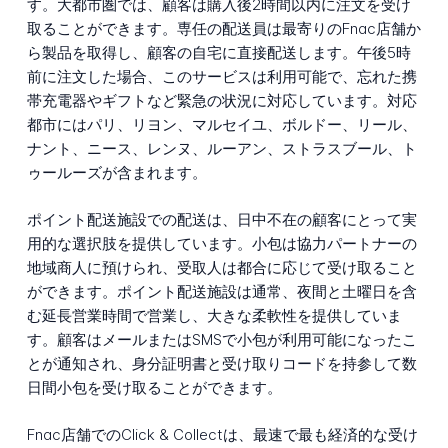
す。大都市圏では、顧客は購入後2時間以内に注文を受け
取ることができます。専任の配送員は最寄りのFnac店舗か
ら製品を取得し、顧客の自宅に直接配送します。午後5時
前に注文した場合、このサービスは利用可能で、忘れた携
帯充電器やギフトなど緊急の状況に対応しています。対応
都市にはパリ、リヨン、マルセイユ、ボルドー、リール、
ナント、ニース、レンヌ、ルーアン、ストラスブール、ト
ゥールーズが含まれます。
ポイント配送施設での配送は、日中不在の顧客にとって実
用的な選択肢を提供しています。小包は協力パートナーの
地域商人に預けられ、受取人は都合に応じて受け取ること
ができます。ポイント配送施設は通常、夜間と土曜日を含
む延長営業時間で営業し、大きな柔軟性を提供していま
す。顧客はメールまたはSMSで小包が利用可能になったこ
とが通知され、身分証明書と受け取りコードを持参して数
日間小包を受け取ることができます。
Fnac店舗でのClick & Collectは、最速で最も経済的な受け