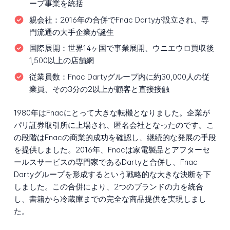
ープ事業を統括
親会社：
2016年の合併でFnac Dartyが設立され、専
門流通の大手企業が誕生
国際展開：
世界14ヶ国で事業展開、ウニエウロ買収後
1,500以上の店舗網
従業員数：
Fnac Dartyグループ内に約30,000人の従
業員、その3分の2以上が顧客と直接接触
1980年はFnacにとって大きな転機となりました。企業が
パリ証券取引所に上場され、匿名会社となったのです。こ
の段階はFnacの商業的成功を確認し、継続的な発展の手段
を提供しました。2016年、Fnacは家電製品とアフターセ
ールスサービスの専門家であるDartyと合併し、Fnac
Dartyグループを形成するという戦略的な大きな決断を下
しました。この合併により、2つのブランドの力を統合
し、書籍から冷蔵庫までの完全な商品提供を実現しまし
た。