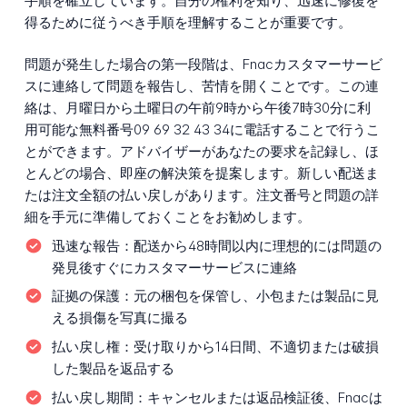
手順を確立しています。自分の権利を知り、迅速に修復を
得るために従うべき手順を理解することが重要です。
問題が発生した場合の第一段階は、Fnacカスタマーサービ
スに連絡して問題を報告し、苦情を開くことです。この連
絡は、月曜日から土曜日の午前9時から午後7時30分に利
用可能な無料番号09 69 32 43 34に電話することで行うこ
とができます。アドバイザーがあなたの要求を記録し、ほ
とんどの場合、即座の解決策を提案します。新しい配送ま
たは注文全額の払い戻しがあります。注文番号と問題の詳
細を手元に準備しておくことをお勧めします。
迅速な報告：
配送から48時間以内に理想的には問題の
発見後すぐにカスタマーサービスに連絡
証拠の保護：
元の梱包を保管し、小包または製品に見
える損傷を写真に撮る
払い戻し権：
受け取りから14日間、不適切または破損
した製品を返品する
払い戻し期間：
キャンセルまたは返品検証後、Fnacは