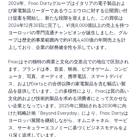
2024年、Fnac Dartyグループはイタリアの電子製品およ
び家電製品リーダーであるウニエウロに対する公開買い付
け提案を開始し、新たな段階を迎えました。この買収は
2024年12月30日に完了し、¥1兆8,000億以上の売上を持つ
ヨーロッパの専門流通チャンピオンが誕生しました。グル
ープは歴史的事業範囲内で約¥1兆4,400億の年間売上を計
上しており、企業の財務健全性を示しています。
Fnacはその独特の商業と文化の交差点での地位で区別され
ます。ブランドは本、音楽、映画、ビデオゲーム、コンピ
ュータ、写真、オーディオ、携帯電話、スマートデバイ
ス、およびDartyとの合併以降の家電製品を含む幅広い製
品を提供しています。この多様性により、Fnacは質の高い
文化的および技術的製品を求める消費者にとって欠かせな
い企業となっています。2025年に開始される2030年に向
けた戦略計画「Beyond Everyday」により、Fnac Dartyは
ヨーロッパ展開を継続しながら、オムニチャネル、サービ
ス、サーキュラーエコノミーに基づくビジネスモデルをよ
り深く追求しています。