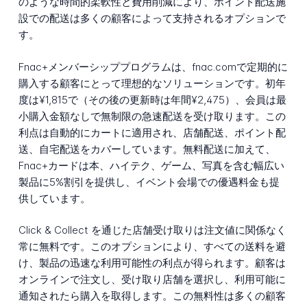
のような時間的柔軟性と費用削減により、ポイント配送施
設での配送は多くの顧客によって支持されるオプションで
す。
Fnac+メンバーシッププログラムは、fnac.comで定期的に
購入する顧客にとって理想的なソリューションです。初年
度は¥1,815で（その後の更新時は年間¥2,475）、会員は最
小購入金額なしで無制限の急速配送を受け取ります。この
利点は自動的にカートに適用され、店舗配送、ポイント配
送、自宅配送をカバーしています。無料配送に加えて、
Fnac+カードは本、ハイテク、ゲーム、写真を含む幅広い
製品に5%割引を提供し、イベント会場での優遇料金も提
供しています。
Click & Collect を通じた店舗受け取りは注文値に関係なく
常に無料です。このオプションにより、すべての送料を避
け、製品の迅速な利用可能性の利点が得られます。顧客は
オンラインで注文し、受け取り店舗を選択し、利用可能に
通知されたら購入を取得します。この無料性は多くの顧客