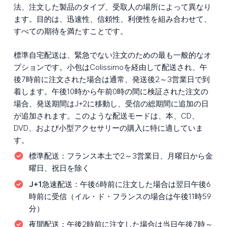
法、注文した製品のタイプ、受取人の場所によって異なり
ます。目的は、迅速性、信頼性、利便性を組み合わせて、
すべての期待を満たすことです。
標準自宅配送は、緊急でない注文のための最も一般的なオ
プションです。小包はColissimoを経由して配送され、午
後7時前に注文された場合は通常、発送後2～3営業日で到
着します。午後10時から午前0時の間に検証された注文の
場合、発送期間はJ+2に移動し、受信の総期間に追加の日
が追加されます。このような配送モードは、本、CD、
DVD、および小型アクセサリーの購入に特に適していま
す。
標準配送：
フランス本土で2～3営業日、月曜日から金
曜日、祝日を除く
J+1急速配送：
午後6時前に注文した場合は翌日午後6
時前に受信（イル・ド・フランスの場合は午後11時59
分）
夜間配送：
午後2時前に注文した場合は当日午後7時～