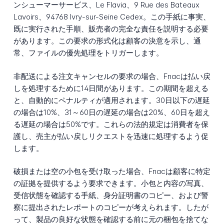
ンシューマーサービス、Le Flavia、9 Rue des Bateaux
Lavoirs、94768 Ivry-sur-Seine Cedex。この手紙に事実、
既に実行された手順、販売者の完全な責任を説明する必要
があります。この要求の形式化は顧客の決意を示し、通
常、ファイルの優先処理をトリガーします。
非配送による注文キャンセルの要求の場合、Fnacは払い戻
しを処理するために14日間があります。この期間を超える
と、自動的にペナルティが適用されます。30日以下の遅延
の場合は10%、31～60日の遅延の場合は20%、60日を超え
る遅延の場合は50%です。これらの法的規定は消費者を保
護し、売主が払い戻しリクエストを迅速に処理するよう促
します。
破損または空の小包を受け取った場合、Fnacは顧客に特定
の証拠を提供するよう要求できます。小包と内容の写真、
受信状態を確認する手紙、身分証明書のコピー、および警
察に提出されたレポートのコピーが考えられます。したが
って、製品の良好な状態を確認する前に元の梱包を捨てな