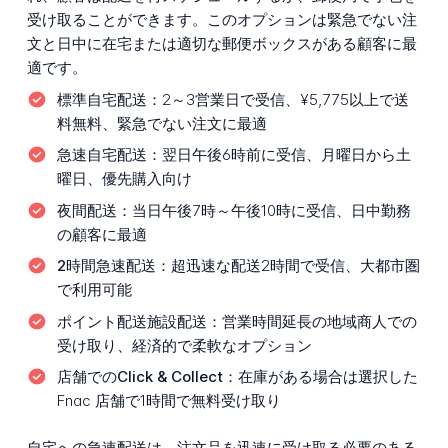
受け取ることができます。このオプションは緊急でない注
文と日中に在宅または適切な郵便ボックスがある顧客に最
適です。
標準自宅配送：
2～3営業日で受信、¥5,775以上で送
料無料、緊急でない注文に最適
急速自宅配送：
翌日午後6時前に受信、月曜日から土
曜日、優先購入向け
夜間配送：
当日午後7時～午後10時に受信、日中勤務
の顧客に最適
2時間急速配送：
超迅速な配送2時間で受信、大都市圏
で利用可能
ポイント配送施設配送：
営業時間延長の地域商人での
受け取り、経済的で柔軟なオプション
店舗でのClick & Collect：
在庫がある場合は選択した
Fnac 店舗で1時間で無料受け取り
自宅への急速配送は、注文品を迅速に受け取る必要のある