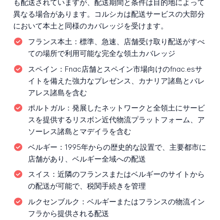
も配送されていますが、配送期間と条件は目的地によって
異なる場合があります。コルシカは配送サービスの大部分
において本土と同様のカバレッジを受けます。
フランス本土：
標準、急速、店舗受け取り配送がすべ
ての場所で利用可能な完全な領土カバレッジ
スペイン：
Fnac店舗とスペイン市場向けのfnac.esサ
イトを備えた強力なプレゼンス、カナリア諸島とバレ
アレス諸島を含む
ポルトガル：
発展したネットワークと全領土にサービ
スを提供するリスボン近代物流プラットフォーム、ア
ソーレス諸島とマデイラを含む
ベルギー：
1995年からの歴史的な設置で、主要都市に
店舗があり、ベルギー全域への配送
スイス：
近隣のフランスまたはベルギーのサイトから
の配送が可能で、税関手続きを管理
ルクセンブルク：
ベルギーまたはフランスの物流イン
フラから提供される配送