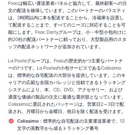
Fnacは幅広い運送業者パネルと協力して、最終顧客への注
文の配送を確保しています。このパートナーのバラエティ
は、2時間以内に本を配送することから、冷蔵庫を設置し
て配送することまで、すべてのニーズに対応することを可
能にします。Fnac Dartyグループは、小・中型小包向けに
約20社の配送パートナーに頼っており、大型製品用のスタ
ッフ内配送ネットワークが追加されています。
La Posteグループは、Fnacの歴史的かつ主要なパートナ
ーの1つです。La Posteの小包サービスであるColissimo
は、標準的な自宅配送の大部分を提供しています。このキ
ャリアの広範な全国カバレッジと信頼できるトラッキング
システムにより、本、CD、DVD、アクセサリー、および
適度な価値の製品の注文に最適な選択肢となっています。
Colissimoに委託されたパッケージは、営業日2～3日で配
送され、月曜日から金曜日、祝日を除く配送を受けます。
Colissimo：
標準的な自宅配送の主要運送業者で、13
文字の英数字から成るトラッキング番号