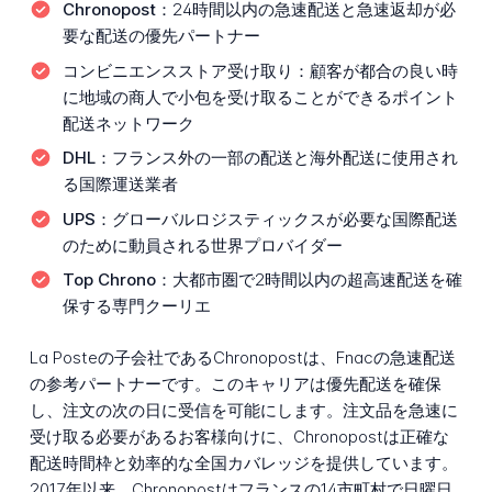
Chronopost：
24時間以内の急速配送と急速返却が必
要な配送の優先パートナー
コンビニエンスストア受け取り：
顧客が都合の良い時
に地域の商人で小包を受け取ることができるポイント
配送ネットワーク
DHL：
フランス外の一部の配送と海外配送に使用され
る国際運送業者
UPS：
グローバルロジスティックスが必要な国際配送
のために動員される世界プロバイダー
Top Chrono：
大都市圏で2時間以内の超高速配送を確
保する専門クーリエ
La Posteの子会社であるChronopostは、Fnacの急速配送
の参考パートナーです。このキャリアは優先配送を確保
し、注文の次の日に受信を可能にします。注文品を急速に
受け取る必要があるお客様向けに、Chronopostは正確な
配送時間枠と効率的な全国カバレッジを提供しています。
2017年以来、Chronopostはフランスの14市町村で日曜日