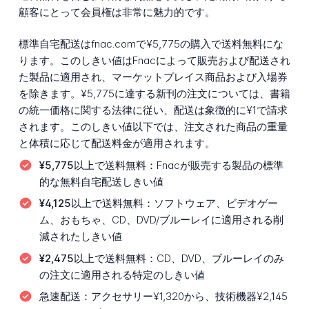
顧客にとって会員権は非常に魅力的です。
標準自宅配送はfnac.comで¥5,775の購入で送料無料にな
ります。このしきい値はFnacによって販売および配送され
た製品に適用され、マーケットプレイス商品および入場券
を除きます。¥5,775に達する新刊の注文については、書籍
の統一価格に関する法律に従い、配送は象徴的に¥1で請求
されます。このしきい値以下では、注文された商品の重量
と体積に応じて配送料金が適用されます。
¥5,775以上で送料無料：
Fnacが販売する製品の標準
的な無料自宅配送しきい値
¥4,125以上で送料無料：
ソフトウェア、ビデオゲー
ム、おもちゃ、CD、DVD/ブルーレイに適用される削
減されたしきい値
¥2,475以上で送料無料：
CD、DVD、ブルーレイのみ
の注文に適用される特定のしきい値
急速配送：
アクセサリー¥1,320から、技術機器¥2,145