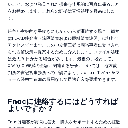
いこと、および発見された損傷を体系的に写真に撮ること
をお勧めします。これらの証拠は苦情処理を容易にしま
す。
紛争が友好的な手続きにもかかわらず継続する場合、顧客
はFEVAD仲介者（遠隔販売および距離販売連盟）に無料で
アクセスできます。この中立第三者は両当事者に受け入れ
られる解決策を提案するために介入します。ファイル処理
は最大90日かかる場合があります。最後の手段として、
¥660,000未満の金額に関連する紛争については、地方裁
判所の書記官事務所への申請により、Cerfa n°11764*08フ
ォーム経由で追加の費用なしで司法介入を要求できます。
Fnacに連絡するにはどうすれば
よいですか？
Fnacは顧客が質問に答え、購入をサポートするための複数