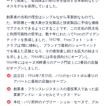
ートで開業し、会員限定の割引本を提供する革新的なビジ
ネスモデルを採用していました。
創業者の当初の理念はシンプルながら革新的なものでし
た。幹部層と一般大衆が文化製品と技術製品に手頃な価格
でアクセスできるようにすることです。この文化の民主化
と利用可能性の哲学は、数十年にわたってFnacのアイデン
ティティを形成しました。1957年、Fnacフォト・シネ・
クラブは1階に移転し、ブランドで最初のショーウィンド
ウを備えた店舗となり、その後加速し続ける拡大の始まり
を示しました。1966年には非会員向けにオープンし、
1969年にはセーヌ河畔通りのアーク門近くに2番目の店舗
がオープンしました。
設立日：
1954年7月31日、パリのセバストポル通りの
アパートに最初の店舗がオープン
創業者：
フランスレジスタンスの退役軍人であった起
業家アンドレ・エッセルとマックス・テレ
本社：
パリ郊外のイヴリー・シュル・セーヌで、グル