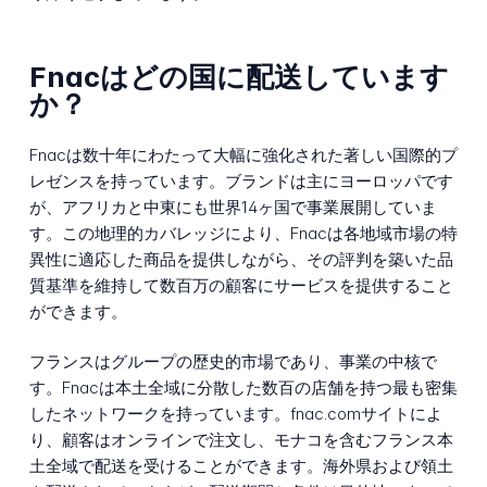
Fnacはどの国に配送しています
か？
Fnacは数十年にわたって大幅に強化された著しい国際的プ
レゼンスを持っています。ブランドは主にヨーロッパです
が、アフリカと中東にも世界14ヶ国で事業展開していま
す。この地理的カバレッジにより、Fnacは各地域市場の特
異性に適応した商品を提供しながら、その評判を築いた品
質基準を維持して数百万の顧客にサービスを提供すること
ができます。
フランスはグループの歴史的市場であり、事業の中核で
す。Fnacは本土全域に分散した数百の店舗を持つ最も密集
したネットワークを持っています。fnac.comサイトによ
り、顧客はオンラインで注文し、モナコを含むフランス本
土全域で配送を受けることができます。海外県および領土