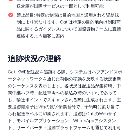
送倉庫が国際サービスの一部として利用可能
禁止品目:
特定の制限は目的地国と適用される貿易規
制により異なります。Gatiは特定の目的地向け制限商
品に関するガイダンスについて国際貨物チームに直接
連絡するよう顧客に案内
追跡状況の理解
Gati KWE配送品を追跡する際、システムはハブアンドスポ
ークネットワークを通じた荷物の移動を反映する状況更新
のシーケンスを表示します。各状況は配送品が集荷時、中
間中継ハブ時、配送車両への積込み時のいずれであって
も、輸送ポイントでスキャンされる際に生成されます。主
要追跡識別子は9桁の数字伝票番号で、予約時に割り当て
られ配送ラベルに印刷されます。追跡はGatiのWebサイ
ト、モバイルアプリケーション、WhatsAppアシスタン
ト、サードパーティ追跡プラットフォームを通じて利用可