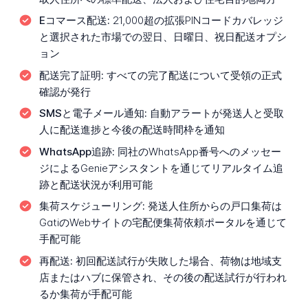
Eコマース配送:
21,000超の拡張PINコードカバレッジ
と選択された市場での翌日、日曜日、祝日配送オプシ
ョン
配送完了証明:
すべての完了配送について受領の正式
確認が発行
SMSと電子メール通知:
自動アラートが発送人と受取
人に配送進捗と今後の配送時間枠を通知
WhatsApp追跡:
同社のWhatsApp番号へのメッセー
ジによるGenieアシスタントを通じてリアルタイム追
跡と配送状況が利用可能
集荷スケジューリング:
発送人住所からの戸口集荷は
GatiのWebサイトの宅配便集荷依頼ポータルを通じて
手配可能
再配送:
初回配送試行が失敗した場合、荷物は地域支
店またはハブに保管され、その後の配送試行が行われ
るか集荷が手配可能