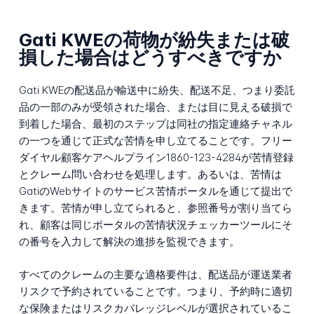
Gati KWEの荷物が紛失または破
損した場合はどうすべきですか
Gati KWEの配送品が輸送中に紛失、配送不足、つまり委託
品の一部のみが受領された場合、または目に見える破損で
到着した場合、最初のステップは同社の指定連絡チャネル
の一つを通じて正式な苦情を申し立てることです。フリー
ダイヤル顧客ケアヘルプライン1860-123-4284が苦情登録
とクレーム問い合わせを処理します。あるいは、苦情は
GatiのWebサイトのサービス苦情ポータルを通じて提出で
きます。苦情が申し立てられると、参照番号が割り当てら
れ、顧客は同じポータルの苦情状況チェッカーツールにそ
の番号を入力して解決の進捗を監視できます。
すべてのクレームの主要な適格要件は、配送品が運送業者
リスクで予約されていることです。つまり、予約時に適切
な保険またはリスクカバレッジレベルが選択されているこ