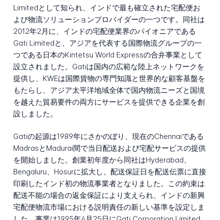
Limitedとして知られ、インドで最も確立された宅配便お
よび物流ソリューションプロバイダーの一つです。同社は
2012年2月に、インドの宅配便業界のパイオニアである
Gati Limitedと、アジアを代表する国際物流グループの一
つである日本のKintetsu World Expressの合弁事業として
設立されました。Gatiは国内の広範な陸上ネットワークを
提供し、KWEは国際貨物の専門知識と世界的な顧客基盤を
もたらし、アジア太平洋地域全体で国内物流ニーズと国境
を越えた貿易要件の両方にサービスを提供できる企業を創
設しました。
Gatiの起源は1989年にさかのぼり、現在のChennaiである
MadrasとMadurai間で当日配送および宅配サービスの提供
を開始しました。創業初年度から同社はHyderabad、
Bengaluru、Hosurに拡大し、配送保証日を配送伝票に直接
印刷したインド初の物流事業者となりました。この約束は
配送不能の場合の返金保証により支えられ、インドの新興
宅配便物流市場における説明責任の新しい基準を設定しま
した。事業は1995年4月25日にGati Corporation Limited