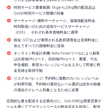
特別サービス重量範囲:
5kgから20kg間の配送品は
Gatiの特別サービス階層の対象
サーチャージ:
燃料サーチャージ、遠隔地配送料金、
特別取扱いのための追加サービスサーチャージ
（ESS）、それぞれ基本貨物料金に適用
税金:
GSTおよび適用される政府課徴金は見積料金に
加えてすべての貨物料金に追加
オンライン料金計算機:
Rate Finderツールにより顧客
は出発地PINコード、目的地PINコード、重量、寸法、
申告価額、希望カバレッジレベルを入力して即座に料
金見積を取得可能
リスクカバレッジ:
予約時に複数のカバレッジレベル
が利用可能、予約時の適切なレベル選択は紛失や損傷
の場合のクレーム対象となるために必要
定期的な量を配送する企業向けに、Gati KWEは商業営業チ
ームを通じてアカウントベースの料金設定を提供し、配送