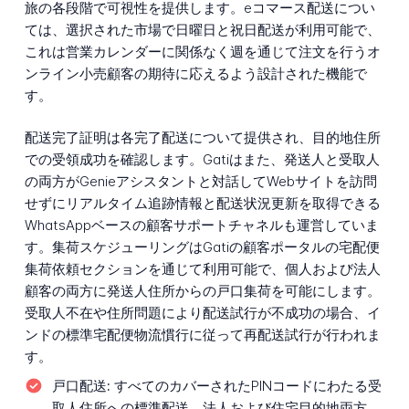
旅の各段階で可視性を提供します。eコマース配送につい
ては、選択された市場で日曜日と祝日配送が利用可能で、
これは営業カレンダーに関係なく週を通じて注文を行うオ
ンライン小売顧客の期待に応えるよう設計された機能で
す。
配送完了証明は各完了配送について提供され、目的地住所
での受領成功を確認します。Gatiはまた、発送人と受取人
の両方がGenieアシスタントと対話してWebサイトを訪問
せずにリアルタイム追跡情報と配送状況更新を取得できる
WhatsAppベースの顧客サポートチャネルも運営していま
す。集荷スケジューリングはGatiの顧客ポータルの宅配便
集荷依頼セクションを通じて利用可能で、個人および法人
顧客の両方に発送人住所からの戸口集荷を可能にします。
受取人不在や住所問題により配送試行が不成功の場合、イ
ンドの標準宅配便物流慣行に従って再配送試行が行われま
す。
戸口配送:
すべてのカバーされたPINコードにわたる受
取人住所への標準配送、法人および住宅目的地両方