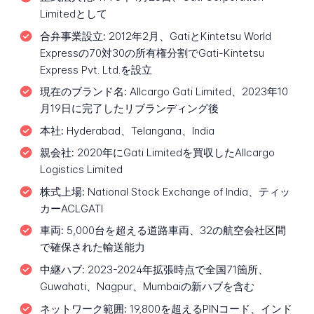
Limitedとして
合弁事業設立:
2012年2月、GatiとKintetsu World
Expressの70対30の所有権分割でGati-Kintetsu
Express Pvt. Ltd.を設立
現在のブランド名:
Allcargo Gati Limited、2023年10
月19日に完了したリブランディング後
本社:
Hyderabad、Telangana、India
親会社:
2020年にGati Limitedを買収したAllcargo
Logistics Limited
株式上場:
National Stock Exchange of India、ティッ
カーACLGATI
車両:
5,000台を超える道路車両、32の航空会社区間
で確保された輸送能力
中継ハブ:
2023-2024年拡張時点で全国71箇所、
Guwahati、Nagpur、Mumbaiの新ハブを含む
ネットワーク範囲:
19,800を超えるPINコード、インド