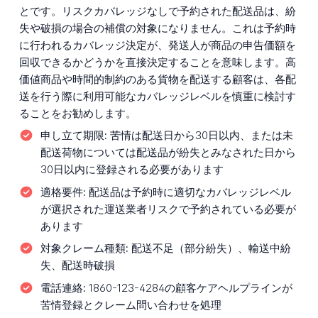
とです。リスクカバレッジなしで予約された配送品は、紛
失や破損の場合の補償の対象になりません。これは予約時
に行われるカバレッジ決定が、発送人が商品の申告価額を
回収できるかどうかを直接決定することを意味します。高
価値商品や時間的制約のある貨物を配送する顧客は、各配
送を行う際に利用可能なカバレッジレベルを慎重に検討す
ることをお勧めします。
申し立て期限:
苦情は配送日から30日以内、または未
配送荷物については配送品が紛失とみなされた日から
30日以内に登録される必要があります
適格要件:
配送品は予約時に適切なカバレッジレベル
が選択された運送業者リスクで予約されている必要が
あります
対象クレーム種類:
配送不足（部分紛失）、輸送中紛
失、配送時破損
電話連絡:
1860-123-4284の顧客ケアヘルプラインが
苦情登録とクレーム問い合わせを処理