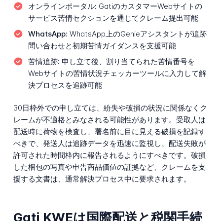
オンラインポータル:
GatiのカスタマーWebサイトの
サービス苦情セクションを通じてクレーム提出可能
WhatsApp:
WhatsApp上のGenieアシスタントが追跡
問い合わせと初期苦情ガイダンスを支援可能
苦情追跡:
申し立て後、割り当てられた苦情番号を
Webサイトの苦情状況チェッカーツールに入力して解
決プロセスを追跡可能
30日枠外での申し立ては、紛失や破損の状況に関係なくク
レームが不適格とみなされる可能性があります。受取人は
配送時に荷物を検査し、署名前に目に見える破損を記録す
べきで、発送人は追跡データを迅速に監視し、配送失敗が
許可された時間枠内に報告されるようにすべきです。破損
した梱包の写真や申告商品価値の証拠など、クレームを支
援する文書は、通常解決プロセス中に要求されます。
Gati KWEは国際配送と税関手続