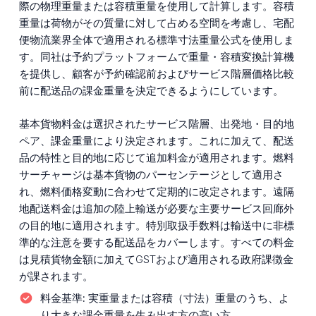
際の物理重量または容積重量を使用して計算します。容積
重量は荷物がその質量に対して占める空間を考慮し、宅配
便物流業界全体で適用される標準寸法重量公式を使用しま
す。同社は予約プラットフォームで重量・容積変換計算機
を提供し、顧客が予約確認前およびサービス階層価格比較
前に配送品の課金重量を決定できるようにしています。
基本貨物料金は選択されたサービス階層、出発地・目的地
ペア、課金重量により決定されます。これに加えて、配送
品の特性と目的地に応じて追加料金が適用されます。燃料
サーチャージは基本貨物のパーセンテージとして適用さ
れ、燃料価格変動に合わせて定期的に改定されます。遠隔
地配送料金は追加の陸上輸送が必要な主要サービス回廊外
の目的地に適用されます。特別取扱手数料は輸送中に非標
準的な注意を要する配送品をカバーします。すべての料金
は見積貨物金額に加えてGSTおよび適用される政府課徴金
が課されます。
料金基準:
実重量または容積（寸法）重量のうち、よ
り大きな課金重量を生み出す方の高い方