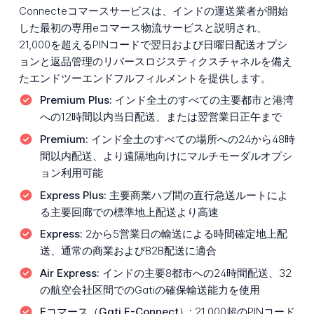
Connecteコマースサービスは、インドの運送業者が開始
した最初の専用eコマース物流サービスと説明され、
21,000を超えるPINコードで翌日および日曜日配送オプシ
ョンと返品管理のリバースロジスティクスチャネルを備え
たエンドツーエンドフルフィルメントを提供します。
Premium Plus:
インド全土のすべての主要都市と港湾
への12時間以内当日配送、または翌営業日正午まで
Premium:
インド全土のすべての場所への24から48時
間以内配送、より遠隔地向けにマルチモーダルオプシ
ョン利用可能
Express Plus:
主要商業ハブ間の直行急送ルートによ
る主要回廊での標準地上配送より高速
Express:
2から5営業日の輸送による時間確定地上配
送、通常の商業およびB2B配送に適合
Air Express:
インドの主要8都市への24時間配送、32
の航空会社区間でのGatiの確保輸送能力を使用
Eコマース（Gati E-Connect）:
21,000超のPINコード