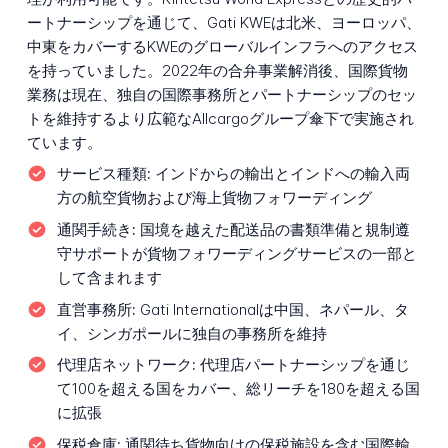
ートナーシップを通じて、Gati KWEは北米、ヨーロッパ、
中東をカバーするKWEのグローバルインフラへのアクセス
を持っていました。2022年の合弁事業解消後、国際貨物
業務は現在、独自の国際事務所とパートナーシップのセッ
トを維持するより広範なAllcargoグループ傘下で実施され
ています。
サービス種類:
インドからの輸出とインドへの輸入両
方の航空貨物および海上貨物フォワーディング
通関手続き:
国境を越えた配送品の書類準備と規制遵
守サポートが貨物フォワーディングサービスの一部と
して含まれます
直営事務所:
Gati Internationalは中国、ネパール、タ
イ、シンガポールに独自の事務所を維持
代理店ネットワーク:
代理店パートナーシップを通じ
て100を超える国をカバー、総リーチを180を超える国
に拡張
保税倉庫:
通関待ち貨物向けの保税施設を含む国際輸