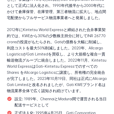
として正式に法人化され、1990年代後半から2000年代に
かけて倉庫保管、在庫管理、第三者物流に拡大し、地点間
宅配便からフルサービス物流事業者へと発展しました。
2012年にKintetsu World Expressと締結された合弁事業契
約では、KWEから30%の少数株主持分に対してINR 267.70
croreの投資がもたらされ、Gatiの債務を大幅に削減し、
利息コストを最大50%削減しました。2020年、Allcargo
LogisticsがGati Limitedを買収し、より大規模な複合一貫
輸送物流グループに統合しました。2022年11月、Kintetsu
World ExpressはGati-Kintetsu Expressでのすべての
Shares をAllcargo Logisticsに譲渡し、所有権の完全統合
が完了しました。2023年10月19日、同社は正式にAllcargo
Gati Limitedと改名されましたが、Gati KWEブランド名は
物流業界全体で広く認知され続けています。
設立:
1989年、ChennaiとMadurai間で運営される当日
配送サービスとして
正式法人化:
1995年4月25日、Gati Corporation