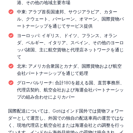
港、その他の地域主要市場
中東:
アラブ首長国連邦、サウジアラビア、カター
ル、クウェート、バーレーン、オマーン、国際貨物パ
ートナーシップを通じてサービス提供
ヨーロッパ:
イギリス、ドイツ、フランス、オラン
ダ、ベルギー、イタリア、スペイン、その他のヨーロ
ッパ諸国、主に航空貨物と代理店ネットワークを通じ
て
北米:
アメリカ合衆国とカナダ、国際貨物および航空
会社パートナーシップを通じて処理
グローバルリーチ:
合計180を超える国、直営事務所、
代理店契約、航空会社および海運会社パートナーシッ
プの組み合わせによりカバー
国際配送については、Gatiはインド国外では貨物フォワー
ダーとして運営し、外国での独自の配送車両の運営ではな
く、現地代理店と航空会社または海運会社との調整を行っ
ています。インドから海外目的地への荷物は統合され、イ