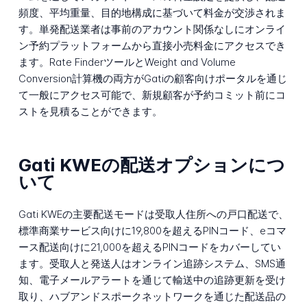
頻度、平均重量、目的地構成に基づいて料金が交渉されま
す。単発配送業者は事前のアカウント関係なしにオンライ
ン予約プラットフォームから直接小売料金にアクセスでき
ます。Rate FinderツールとWeight and Volume
Conversion計算機の両方がGatiの顧客向けポータルを通じ
て一般にアクセス可能で、新規顧客が予約コミット前にコ
ストを見積ることができます。
Gati KWEの配送オプションにつ
いて
Gati KWEの主要配送モードは受取人住所への戸口配送で、
標準商業サービス向けに19,800を超えるPINコード、eコマ
ース配送向けに21,000を超えるPINコードをカバーしてい
ます。受取人と発送人はオンライン追跡システム、SMS通
知、電子メールアラートを通じて輸送中の追跡更新を受け
取り、ハブアンドスポークネットワークを通じた配送品の