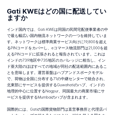
Gati KWEはどの国に配送してい
ますか
インド国内では、Gati KWEは同国の民間宅配便事業者の中
で最も幅広い国内物流ネットワークの一つを維持していま
す。ネットワークは標準商業サービス向けに19,800を超え
るPINコードをカバーし、eコマース物流部門は21,000を超
えるPINコードに拡張されると報告されています。これは
インドの739地区中735地区のカバレッジに相当し、イン
ド亜大陸のほぼすべての地域が同社の配送範囲内にあるこ
とを意味します。運営基盤はハブアンドスポークモデル
で、荷物は全国に分布する71の中継センターで統合され、
北東部にサービスを提供するGuwahatiのハブ、インドの
地理的中心に位置するNagpur、同国最大の商業市場にサ
ービスを提供するMumbaiのハブが含まれます。
国際的には、Gatiの国際貨物部門は直営事務所と代理店パ