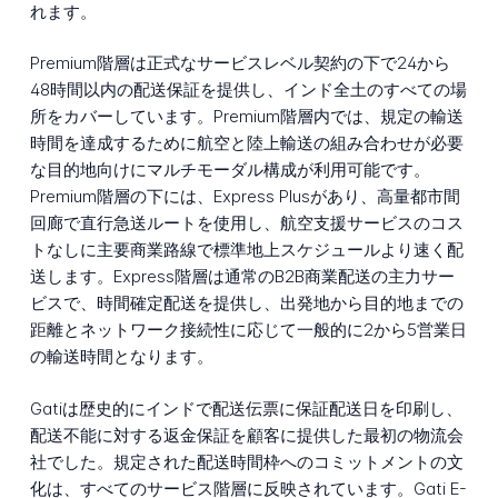
れます。
Premium階層は正式なサービスレベル契約の下で24から
48時間以内の配送保証を提供し、インド全土のすべての場
所をカバーしています。Premium階層内では、規定の輸送
時間を達成するために航空と陸上輸送の組み合わせが必要
な目的地向けにマルチモーダル構成が利用可能です。
Premium階層の下には、Express Plusがあり、高量都市間
回廊で直行急送ルートを使用し、航空支援サービスのコス
トなしに主要商業路線で標準地上スケジュールより速く配
送します。Express階層は通常のB2B商業配送の主力サー
ビスで、時間確定配送を提供し、出発地から目的地までの
距離とネットワーク接続性に応じて一般的に2から5営業日
の輸送時間となります。
Gatiは歴史的にインドで配送伝票に保証配送日を印刷し、
配送不能に対する返金保証を顧客に提供した最初の物流会
社でした。規定された配送時間枠へのコミットメントの文
化は、すべてのサービス階層に反映されています。Gati E-