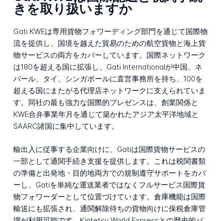
きを取り扱いますか
Gati KWEは専用貨物フォワーディング部門を通じて国際物
流を提供し、国境を越えた貿易のための航空貨物と海上貨
物サービスの両方をカバーしています。国際ネットワーク
は180を超える国に拡張し、Gati Internationalが中国、ネ
パール、タイ、シンガポールに直営事務所を持ち、100を
超える国にまたがる代理店ネットワークに支えられていま
す。同社の最も強力な国際的プレゼンスは、創業関係と
KWE合弁事業年月を通じて築かれたアジア太平洋地域と
SAARC諸国に集中しています。
輸出入に従事する企業向けに、Gatiは国際貨物サービスの
一部として通関手続き支援を提供します。これは税関書類
の準備と出発地・目的地両方での規制遵守サポートをカバ
ーし、Gatiを単純な運送業者ではなくフルサービス国際貨
物フォワーダーとして位置づけています。倉庫機能は国際
輸送にも拡張され、通関解除待ちの貨物向けに保税倉庫管
理が利用可能です。Kintetsu World Expressとの歴史的パ