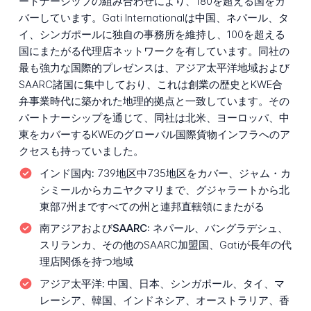
ートナーシップの組み合わせにより、180を超える国をカ
バーしています。Gati Internationalは中国、ネパール、タ
イ、シンガポールに独自の事務所を維持し、100を超える
国にまたがる代理店ネットワークを有しています。同社の
最も強力な国際的プレゼンスは、アジア太平洋地域および
SAARC諸国に集中しており、これは創業の歴史とKWE合
弁事業時代に築かれた地理的拠点と一致しています。その
パートナーシップを通じて、同社は北米、ヨーロッパ、中
東をカバーするKWEのグローバル国際貨物インフラへのア
クセスも持っていました。
インド国内:
739地区中735地区をカバー、ジャム・カ
シミールからカニヤクマリまで、グジャラートから北
東部7州まですべての州と連邦直轄領にまたがる
南アジアおよびSAARC:
ネパール、バングラデシュ、
スリランカ、その他のSAARC加盟国、Gatiが長年の代
理店関係を持つ地域
アジア太平洋:
中国、日本、シンガポール、タイ、マ
レーシア、韓国、インドネシア、オーストラリア、香