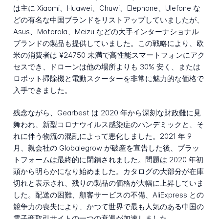
は主に Xiaomi、Huawei、Chuwi、Elephone、Ulefone な
どの有名な中国ブランドをリストアップしていましたが、
Asus、Motorola、Meizu などの大手インターナショナル
ブランドの製品も提供していました。この戦略により、欧
米の消費者は ¥24750 未満で高性能スマートフォンにアク
セスでき、ドローンは他の場所よりも 30% 安く、または
ロボット掃除機と電動スクーターを非常に魅力的な価格で
入手できました。
残念ながら、Gearbest は 2020 年から深刻な財政難に見
舞われ、新型コロナウイルス感染症のパンデミックと、そ
れに伴う物流の混乱によって悪化しました。2021 年 9
月、親会社の Globalegrow が破産を宣告した後、プラッ
トフォームは最終的に閉鎖されました。問題は 2020 年初
頭から明らかになり始めました。カタログの大部分が在庫
切れと表示され、残りの製品の価格が大幅に上昇していま
した。配送の困難、顧客サービスの不備、AliExpress との
競争力の喪失により、かつて世界で最も人気のある中国の
電子商取引サイトの一つの衰退が加速しました。