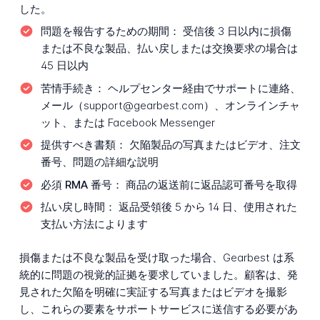
した。
問題を報告するための期間：
受信後 3 日以内に損傷
または不良な製品、払い戻しまたは交換要求の場合は
45 日以内
苦情手続き：
ヘルプセンター経由でサポートに連絡、
メール（support@gearbest.com）、オンラインチャ
ット、または Facebook Messenger
提供すべき書類：
欠陥製品の写真またはビデオ、注文
番号、問題の詳細な説明
必須 RMA 番号：
商品の返送前に返品認可番号を取得
払い戻し時間：
返品受領後 5 から 14 日、使用された
支払い方法によります
損傷または不良な製品を受け取った場合、Gearbest は系
統的に問題の視覚的証拠を要求していました。顧客は、発
見された欠陥を明確に実証する写真またはビデオを撮影
し、これらの要素をサポートサービスに送信する必要があ