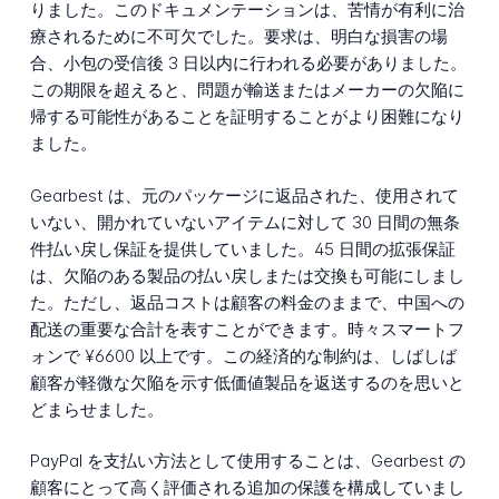
りました。このドキュメンテーションは、苦情が有利に治
療されるために不可欠でした。要求は、明白な損害の場
合、小包の受信後 3 日以内に行われる必要がありました。
この期限を超えると、問題が輸送またはメーカーの欠陥に
帰する可能性があることを証明することがより困難になり
ました。
Gearbest は、元のパッケージに返品された、使用されて
いない、開かれていないアイテムに対して 30 日間の無条
件払い戻し保証を提供していました。45 日間の拡張保証
は、欠陥のある製品の払い戻しまたは交換も可能にしまし
た。ただし、返品コストは顧客の料金のままで、中国への
配送の重要な合計を表すことができます。時々スマートフ
ォンで ¥6600 以上です。この経済的な制約は、しばしば
顧客が軽微な欠陥を示す低価値製品を返送するのを思いと
どまらせました。
PayPal を支払い方法として使用することは、Gearbest の
顧客にとって高く評価される追加の保護を構成していまし