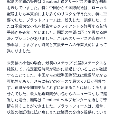
配送の問題の管理は Gearbest 顧客サービスの重要な側面
を表していました。特に中国からの国際配送は、ローカル
配送よりも本質的により多くのリスクを伴うため、特に重
要でした。プラットフォームは、紛失した、損傷した、ま
たは不適切な小包を報告するクライアントを許可する苦情
手続きを確立していました。問題の性質に応じて異なる解
決オプションがありました。これらのサービスの応答性と
効率は、さまざまな時間と支援チームの作業負荷によって
異なりました。
未受信の小包の場合、最初のステップは追跡ステータスを
確認して、推定配送時間が確かに超過していることを確認
することでした。中国からの標準国際配送は数週間かかる
可能性があり、さらに特定のケースで最大 60 日が可能で
す。追跡が長期間更新されずに留まることは珍しくありま
せんでした。最大配送時間が小包からのニュースなしで超
過した場合、顧客は Gearbest ヘルプセンターを通じて苦
情を開くことができました。プラットフォームは、通常、
状況の検証後に払い戻しまたは製品の交換を提供していま