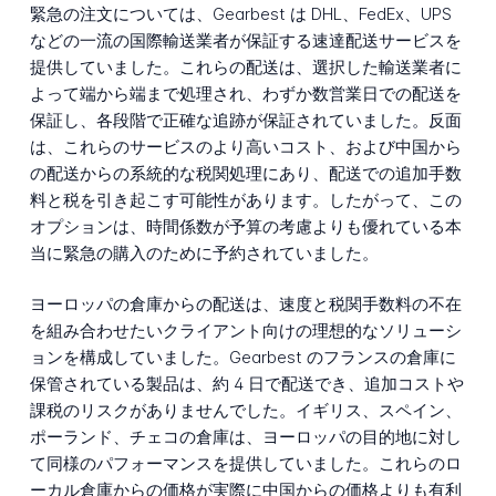
緊急の注文については、Gearbest は DHL、FedEx、UPS
などの一流の国際輸送業者が保証する速達配送サービスを
提供していました。これらの配送は、選択した輸送業者に
よって端から端まで処理され、わずか数営業日での配送を
保証し、各段階で正確な追跡が保証されていました。反面
は、これらのサービスのより高いコスト、および中国から
の配送からの系統的な税関処理にあり、配送での追加手数
料と税を引き起こす可能性があります。したがって、この
オプションは、時間係数が予算の考慮よりも優れている本
当に緊急の購入のために予約されていました。
ヨーロッパの倉庫からの配送は、速度と税関手数料の不在
を組み合わせたいクライアント向けの理想的なソリューシ
ョンを構成していました。Gearbest のフランスの倉庫に
保管されている製品は、約 4 日で配送でき、追加コストや
課税のリスクがありませんでした。イギリス、スペイン、
ポーランド、チェコの倉庫は、ヨーロッパの目的地に対し
て同様のパフォーマンスを提供していました。これらのロ
ーカル倉庫からの価格が実際に中国からの価格よりも有利