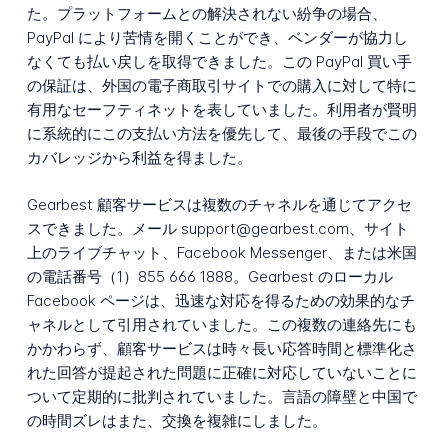
た。プラットフォームとの解決されない紛争の場合、
PayPal により苦情を開くことができ、ベンダーが協力し
なくても払い戻しを取得できました。この PayPal 買い手
の保証は、外国の電子商取引サイトでの購入に対して特に
有用なセーフティネットを表していました。利用者が賢明
に系統的にこの支払い方法を優先して、最後の手段でこの
カバレッジから利益を得ました。
Gearbest 顧客サービスは複数のチャネルを通じてアクセ
スできました。メール support@gearbest.com、サイト
上のライブチャット、Facebook Messenger、または米国
の電話番号（1）855 666 1888。Gearbest のローカル
Facebook ページは、迅速な対応を得るための効果的なチ
ャネルとして引用されていました。この複数の連絡先にも
かかわらず、顧客サービスは時々長い応答時間と標準化さ
れた回答が提起された問題に正確に対応していないことに
ついて定期的に批判されていました。言語の障壁と中国で
の時間ズレはまた、交換を複雑にしました。