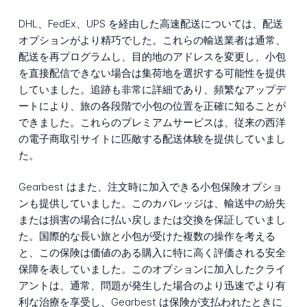
DHL、FedEx、UPS を経由した高速配送については、配送
オプションがより精巧でした。これらの輸送業者は通常、
配送を再プログラムし、目的地のアドレスを変更し、小包
を直接配信できない場合は集荷地を選択する可能性を提供
していました。追跡も非常に詳細であり、頻繁なアップデ
ートにより、旅の各段階で小包の位置を正確に知ることが
できました。これらのプレミアムサービスは、従来の西洋
の電子商取引サイトに匹敵する配送体験を提供していまし
た。
Gearbest はまた、注文時に加入できる小包保険オプショ
ンも提供していました。このカバレッジは、輸送中の紛失
または損害の場合に払い戻しまたは交換を保証していまし
た。国際的な長い旅と小包が受けた複数の操作を考える
と、この保険は価値のある購入に特に高く評価される安全
保障を表していました。このオプションに加入したクライ
アントは、通常、問題が発生した場合のより迅速でより有
利な治療を享受し、Gearbest は保険が支払われたときに