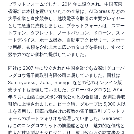
プラットフォームでした。2014 年に設立され、中国広東
省深圳に本社を置いていたこの企業は、AliExpress などの
大手企業と直接競争し、越境電子商取引の主要プレイヤー
として急速に成長しました。プラットフォームは、スマー
トフォン、タブレット、ノートパソコン、ドローン、スマ
ートデバイス、ホーム機器、自動車アクセサリー、スポー
ツ用品、衣類を含む非常に広いカタログを提供し、すべて
競争力のない価格で提供していました。
同社は 2007 年に設立された中国企業である深圳グローバ
レグロウ電子商取引有限公司に属していました。同社は
Sammydress、Zaful、Rosegal などの他のオンライン販
売サイトも管理していました。グローバレグロウは 2014
年 9 月に山西白源ズボン有限公司との合併後、深圳証券取
引所に上場されました。ピーク時、グループは 5,000 人以
上を雇用し、国際市場向けの複数の電子商取引プラットフ
ォームのポートフォリオを管理していました。Gearbest
はこのコングロマリットの旗艦船となり、魅力的な価格と
膨大な技術製品カタログにより、毎月数百万の訪問者を引