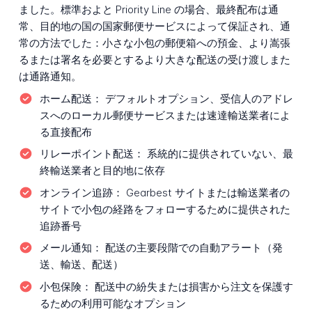
ました。標準およと Priority Line の場合、最終配布は通
常、目的地の国の国家郵便サービスによって保証され、通
常の方法でした：小さな小包の郵便箱への預金、より嵩張
るまたは署名を必要とするより大きな配送の受け渡しまた
は通路通知。
ホーム配送：
デフォルトオプション、受信人のアドレ
スへのローカル郵便サービスまたは速達輸送業者によ
る直接配布
リレーポイント配送：
系統的に提供されていない、最
終輸送業者と目的地に依存
オンライン追跡：
Gearbest サイトまたは輸送業者の
サイトで小包の経路をフォローするために提供された
追跡番号
メール通知：
配送の主要段階での自動アラート（発
送、輸送、配送）
小包保険：
配送中の紛失または損害から注文を保護す
るための利用可能なオプション