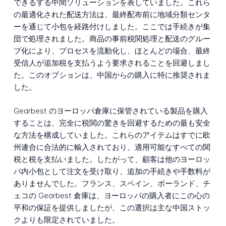
できるする中間ソリューションを表していました。これら
の最適化された配送方法は、最終配布前に地域分類センタ
ーを通じて小包を経路付けしました。ここでは手続きが集
団で処理されました。商品の事前税関処理と配送のグルー
プ化により、プロセスを流動化し、ほとんどの場合、最終
受信人が追加税を支払うよう要求されることを回避しまし
た。このオプションは、中国からの購入に特に推奨されま
した。
Gearbest のヨーロッパ倉庫に保管されている製品を購入
することは、完全に税関の驚きを回避するための最も安全
な方法を構成していました。これらのアイテムはすでに欧
州連合に合法的に輸入されており、適用可能なすべての関
税と税を支払いました。したがって、顧客は他のヨーロッ
パ内小包として注文を受け取り、追加の手続きや手数料が
ありませんでした。フランス、スペイン、ポーランド、チ
ェコの Gearbest 倉庫は、ヨーロッパの購入者にこの心の
平和の保証を提供しましたが、この選択は主な中国ストッ
クよりも限定されていました。