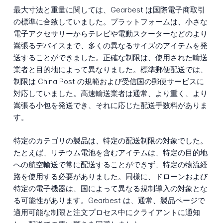
最大寸法と重量に関しては、Gearbest は国際電子商取引
の標準に合致していました。プラットフォームは、小さな
電子アクセサリーからテレビや電動スクーターなどのより
嵩張るデバイスまで、多くの異なるサイズのアイテムを発
送することができました。正確な制限は、使用された輸送
業者と目的地によって異なりました。標準郵便配送では、
制限は China Post の規範および受信国の郵便サービスに
対応していました。高速輸送業者は通常、より重く、より
嵩張る小包を発送でき、それに応じた配送手数料がありま
す。
特定のカテゴリの製品は、特定の配送制限の対象でした。
たとえば、リチウム電池を含むアイテムは、特定の目的地
への航空輸送で常に配送することができず、特定の物流経
路を使用する必要がありました。同様に、ドローンおよび
特定の電子機器は、国によって異なる規制導入の対象とな
る可能性があります。Gearbest は、通常、製品ページで
適用可能な制限と注文プロセス中にクライアントに通知