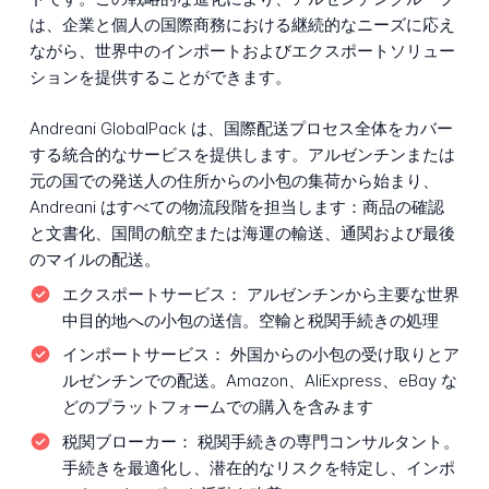
は、企業と個人の国際商務における継続的なニーズに応え
ながら、世界中のインポートおよびエクスポートソリュー
ションを提供することができます。
Andreani GlobalPack は、国際配送プロセス全体をカバー
する統合的なサービスを提供します。アルゼンチンまたは
元の国での発送人の住所からの小包の集荷から始まり、
Andreani はすべての物流段階を担当します：商品の確認
と文書化、国間の航空または海運の輸送、通関および最後
のマイルの配送。
エクスポートサービス：
アルゼンチンから主要な世界
中目的地への小包の送信。空輸と税関手続きの処理
インポートサービス：
外国からの小包の受け取りとア
ルゼンチンでの配送。Amazon、AliExpress、eBay な
どのプラットフォームでの購入を含みます
税関ブローカー：
税関手続きの専門コンサルタント。
手続きを最適化し、潜在的なリスクを特定し、インポ