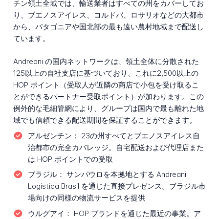
チン領土全域では、輸送業者はすべての州をカバーしてお
り、ブエノスアイレス、コルドバ、ロサリオなどの大都市
から、パタゴニアや国北部の最も遠い農村地域まで配送し
ています。
Andreani の国内ネットワークは、領土全体に分散された
125以上の自社支店に基づいており、これに2,500以上の
HOP ポイント（受取人が近隣の商店で小包を受け取るこ
とができるパートナー受取ポイント）が加わります。この
例外的な毛細管網により、グループは国内で最も離れた地
域でも信頼できる配送期間を保証することができます。
アルゼンチン：
23の州すべてとブエノスアイレス自
治都市の完全カバレッジ。自宅配送および代理店また
は HOP ポイントでの受取
ブラジル：
サンパウロを本拠地とする Andreani
Logística Brasil を通じた直接プレゼンス。ブラジル市
場向けの同様の物流サービスを提供
ウルグアイ：
HOP ブランドを通じた最近の事業。ア