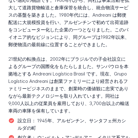
ない適応の物語です。1960年代から、同社は事業活動を拡
大して道路貨物輸送と倉庫保管を統合し、統合物流サービ
スの基盤を築きました。1980年代には、Andreani は郵便
配送に大規模投資を行い、アルゼンチンで初めて出荷追跡
をコンピューター化した企業の一つとなりました。このパ
イオニア的なビジョンにより、同グループは1982年以来、
郵便物流の最前線に位置することができました。
21世紀の転換点は、2002年にブラジルでの子会社設立に
よるグループの国際化をもたらしました。サンパウロを本
拠地とする Andreani Logística Brasil です。現在、Grupo
Logístico Andreani は創業ファミリーにより経営されるフ
ァミリービジネスのままで、創業時の価値観に忠実であり
ながら最新テクノロジーを取り入れています。同社は
9,000人以上の従業員を雇用しており、3,700台以上の輸送
車両の車隊を保有しています。
設立日：
1945年、アルゼンチン、サンタフェ州カシ
ルダの町
創立者：
ウンベルト・アンデルアニ、イタリア系アル