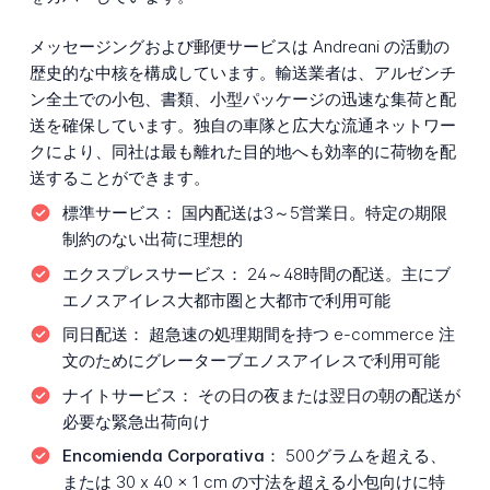
メッセージングおよび郵便サービスは Andreani の活動の
歴史的な中核を構成しています。輸送業者は、アルゼンチ
ン全土での小包、書類、小型パッケージの迅速な集荷と配
送を確保しています。独自の車隊と広大な流通ネットワー
クにより、同社は最も離れた目的地へも効率的に荷物を配
送することができます。
標準サービス：
国内配送は3～5営業日。特定の期限
制約のない出荷に理想的
エクスプレスサービス：
24～48時間の配送。主にブ
エノスアイレス大都市圏と大都市で利用可能
同日配送：
超急速の処理期間を持つ e-commerce 注
文のためにグレーターブエノスアイレスで利用可能
ナイトサービス：
その日の夜または翌日の朝の配送が
必要な緊急出荷向け
Encomienda Corporativa：
500グラムを超える、
または 30 x 40 x 1 cm の寸法を超える小包向けに特