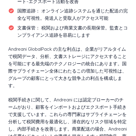
ート-エクスポート活動を改善
国際追跡：
オンライン追跡システムを通じた配送の完
全な可視性。発送人と受取人がアクセス可能
文書保管：
税関および商業文書の長期保管。監査とコ
ンプライアンス追跡を容易にします
Andreani GlobalPack の主な利点は、企業がリアルタイム
で税関データ、分析、文書ストレージにアクセスすること
を可能にする最先端のテクノロジーの統合にあります。国
際サプライチェーン全体にわたるこの増加した可視性は、
グループの顧客にとって大きな競争上の利点を構成しま
す。
税関手続きに関して、Andreani には認定ブローカーのチ
ームがおり、顧客をインポートおよびエクスポート手続き
で支援しています。これらの専門家はサプライチェーンを
分析して税関費用を最適化し、潜在的なリスク領域を特定
し、内部手続きを改善します。商業配送の場合、Andreani