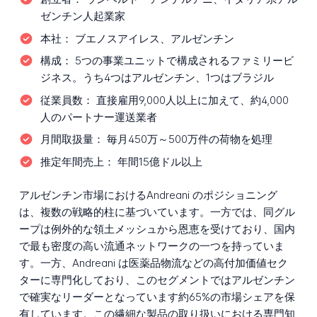
ゼンチン人起業家
本社：
ブエノスアイレス、アルゼンチン
構成：
5つの事業ユニットで構成されるファミリービ
ジネス。うち4つはアルゼンチン、1つはブラジル
従業員数：
直接雇用9,000人以上に加えて、約4,000
人のパートナー運送業者
月間取扱量：
毎月450万～500万件の荷物を処理
推定年間売上：
年間15億ドル以上
アルゼンチン市場におけるAndreani のポジショニング
は、複数の戦略的柱に基づいています。一方では、同グル
ープは例外的な領土メッシュから恩恵を受けており、国内
で最も密度の高い流通ネットワークの一つを持っていま
す。一方、Andreani は医薬品物流などの高付加価値セク
ターに専門化しており、このセグメントではアルゼンチン
で確実なリーダーとなっています約65%の市場シェアを保
有しています。この繊細な製品の取り扱いにおける専門知