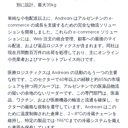
別に設計。最大35kg
単純な小包配送以上に、Andreani はアルゼンチンの e-
commerce の成長を支援するための完全な物流ソリュー
ションを開発しました。これらの e-commerce ソリュー
ションには、Web 注文の統合管理、顧客への最後のマイ
ル配送、および返品ロジスティクスが含まれます。同社は
現在月間数百万件の出荷を処理しており、主にオンライン
小売業者およびマーケットプレイス向けです。
医療ロジスティクスは Andreani の活動のもう一つの主要
な柱です。このセクターで40年以上の経験と約65%の市場
シェアを持つ同グループは、アルゼンチンでの医薬品物流
の疑いの余地のないリーダーです。この専門部門は、医薬
品、ワクチン、および医療機器の輸送と流通を確保し、セ
クターの厳格な規制を遵守しています。Andreani はこの
ために温度制御された倉庫と、2～8℃の冷蔵チェーンを
維持し、特定の製品では-196℃までの冷蔵システムを備え
た車両を保有しています。