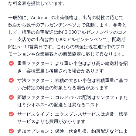
な料金表を提供しています。
一般的に、Andreani の出荷価格は、出荷の特性に応じて
数百から数千のアルゼンチンペソまで変動します。参考と
して、標準の自宅配送は約13,000アルゼンチンペソのコス
ト、支店での出荷は約11,000アルゼンチンペソで、配送期
間は5～10営業日です。これらの料金は現在進行中のプロ
モーションや企業顧客との商業協定に応じて異なります。
重量ファクター：
より重い小包はより高い輸送料を招
き、容積重量も考慮される場合があります
寸法ファクター：
容積の大きい小包は容積重量に基づ
いた特定の料金の対象となる場合があります
距離ファクター：
コルドバへの配送はサンタフェまた
はミシオネスへの配送とは異なるコスト
サービスタイプ：
エクスプレスサービスは通常、標準
サービスよりも費用がかかります
追加オプション：
保険、代金引換、約束配送などによ