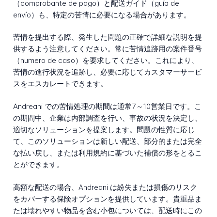
（comprobante de pago）と配送ガイド（guía de
envío）も、特定の苦情に必要になる場合があります。
苦情を提出する際、発生した問題の正確で詳細な説明を提
供するよう注意してください。常に苦情追跡用の案件番号
（numero de caso）を要求してください。これにより、
苦情の進行状況を追跡し、必要に応じてカスタマーサービ
スをエスカレートできます。
Andreani での苦情処理の期間は通常7～10営業日です。こ
の期間中、企業は内部調査を行い、事故の状況を決定し、
適切なソリューションを提案します。問題の性質に応じ
て、このソリューションは新しい配送、部分的または完全
な払い戻し、または利用規約に基づいた補償の形をとるこ
とができます。
高額な配送の場合、Andreani は紛失または損傷のリスク
をカバーする保険オプションを提供しています。貴重品ま
たは壊れやすい物品を含む小包については、配送時にこの