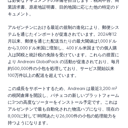
は必要なドキュメントの準備を担当します：税関申告、商
業請求書、原産地証明書、目的地国に応じた他の特定のド
キュメント。
アルゼンチンにおける最近の規制の進化により、郵便シス
テムを通じたインポートが促進されています。2024年12
月以来、郵便を通じた配送当たりの最大閾値は1,000ドル
から3,000ドル米国に増加し、400ドル米国までの個人購
入は関税と統計税の免除を受けています。これらの措置に
より Andreani GlobalPack の活動が促進されており、毎月
約500,000件の小包を処理しており、サービス開始以来
100万件以上の配送を超えています。
この成長をサポートするため、Andreani は最近3,200 m²
の税関倉庫を開設し、パチェコの新しいプラットフォーム
に3つの高度なソーターをインストール予定です。これは
アルゼンチンで最も自動化された物流ハブになり、現在の
8,000に対して1時間あたり26,000件の小包の処理能力を
持つようになります。