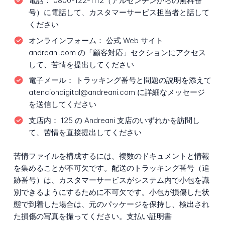
電話：
0800-122-1112（アルゼンチンからの無料番
号）に電話して、カスタマーサービス担当者と話して
ください
オンラインフォーム：
公式 Web サイト
andreani.com の「顧客対応」セクションにアクセス
して、苦情を提出してください
電子メール：
トラッキング番号と問題の説明を添えて
atenciondigital@andreani.com に詳細なメッセージ
を送信してください
支店内：
125 の Andreani 支店のいずれかを訪問し
て、苦情を直接提出してください
苦情ファイルを構成するには、複数のドキュメントと情報
を集めることが不可欠です。配送のトラッキング番号（追
跡番号）は、カスタマーサービスがシステム内で小包を識
別できるようにするために不可欠です。小包が損傷した状
態で到着した場合は、元のパッケージを保持し、検出され
た損傷の写真を撮ってください。支払い証明書