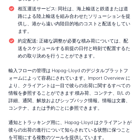
相互運送サービス:
同社は、海上輸送と鉄道または道
路による陸上輸送を組み合わせたソリューションを提
供し、港から遠い内陸目的地のコストと配送をしてい
ます。
約定配送:
正確な調整が必要な積み荷については、配
送をスケジュールする前提の日付と時刻で配置するた
めの取り決めを行うことができます。
輸入フローの管理は Hapag-Lloyd のデジタルプラットフ
ォームによって容易にされています。Import Overview に
より、クライアントは一目で彼らの出荷に関するすべての
情報を参照することができます:積み荷、コンテナ、B/L の
詳細、通関、解放およびシップバック情報。情報は文書、
コンテナ、または予約ごとに参照できます。
通知とトラッキング用に、Hapag-Lloyd はクライアントが
彼らの出荷の進行について知らされている状態に保つこと
を可能にする複数のツールを提供しています。