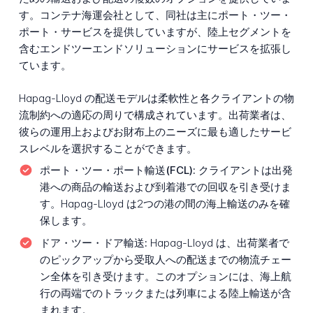
す。コンテナ海運会社として、同社は主にポート・ツー・
ポート・サービスを提供していますが、陸上セグメントを
含むエンドツーエンドソリューションにサービスを拡張し
ています。
Hapag-Lloyd の配送モデルは柔軟性と各クライアントの物
流制約への適応の周りで構成されています。出荷業者は、
彼らの運用上およびお財布上のニーズに最も適したサービ
スレベルを選択することができます。
ポート・ツー・ポート輸送(FCL):
クライアントは出発
港への商品の輸送および到着港での回収を引き受けま
す。Hapag-Lloyd は2つの港の間の海上輸送のみを確
保します。
ドア・ツー・ドア輸送:
Hapag-Lloyd は、出荷業者で
のピックアップから受取人への配送までの物流チェー
ン全体を引き受けます。このオプションには、海上航
行の両端でのトラックまたは列車による陸上輸送が含
まれます。