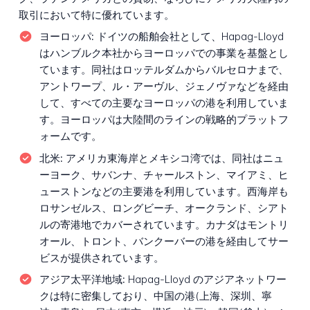
取引において特に優れています。
ヨーロッパ:
ドイツの船舶会社として、Hapag-Lloyd
はハンブルク本社からヨーロッパでの事業を基盤とし
ています。同社はロッテルダムからバルセロナまで、
アントワープ、ル・アーヴル、ジェノヴァなどを経由
して、すべての主要なヨーロッパの港を利用していま
す。ヨーロッパは大陸間のラインの戦略的プラットフ
ォームです。
北米:
アメリカ東海岸とメキシコ湾では、同社はニュ
ーヨーク、サバンナ、チャールストン、マイアミ、ヒ
ューストンなどの主要港を利用しています。西海岸も
ロサンゼルス、ロングビーチ、オークランド、シアト
ルの寄港地でカバーされています。カナダはモントリ
オール、トロント、バンクーバーの港を経由してサー
ビスが提供されています。
アジア太平洋地域:
Hapag-Lloyd のアジアネットワー
クは特に密集しており、中国の港(上海、深圳、寧