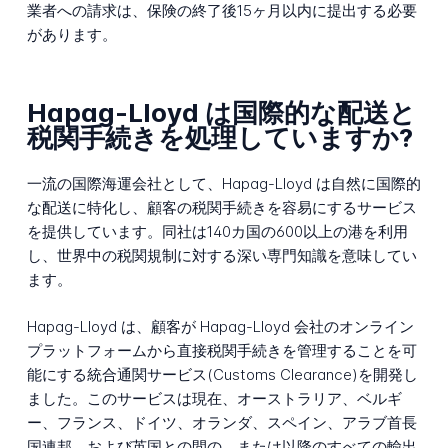
業者への請求は、保険の終了後15ヶ月以内に提出する必要
があります。
Hapag-Lloyd は国際的な配送と
税関手続きを処理していますか?
一流の国際海運会社として、Hapag-Lloyd は自然に国際的
な配送に特化し、顧客の税関手続きを容易にするサービス
を提供しています。同社は140カ国の600以上の港を利用
し、世界中の税関規制に対する深い専門知識を意味してい
ます。
Hapag-Lloyd は、顧客が Hapag-Lloyd 会社のオンライン
プラットフォームから直接税関手続きを管理することを可
能にする統合通関サービス(Customs Clearance)を開発し
ました。このサービスは現在、オーストラリア、ベルギ
ー、フランス、ドイツ、オランダ、スペイン、アラブ首長
国連邦、および英国との間の、または以降のすべての輸出