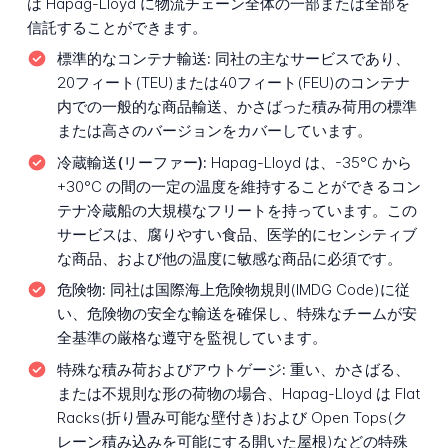
は Hapag-Lloyd に物流チェーン全体の一部または全部を
信託することができます。
標準的なコンテナ輸送:
同社の主なサービスであり、
20フィート(TEU)または40フィート(FEU)のコンテナ
内での一般的な商品輸送、かさばった積み荷用の標準
または高さのバージョンをカバーしています。
冷蔵輸送(リーファー):
Hapag-Lloyd は、-35°C から
+30°C の間の一定の温度を維持することができるコン
テナ冷蔵船の大規模なフリートを持っています。この
サービスは、腐りやすい食品、医学的にセンシティブ
な商品、および他の温度に敏感な商品に必須です。
危険物:
同社は国際海上危険物規則(IMDG Code)に従
い、危険物の安全な輸送を確保し、特殊なチームが安
全基準の厳格な遵守を監視しています。
特殊な積み荷およびアウトゲージ:
重い、かさばる、
または不規則な形の荷物の場合、Hapag-Lloyd は Flat
Racks(折り畳み可能な壁付き)および Open Tops(ク
レーン積み込みを可能にする開いた屋根)などの特殊