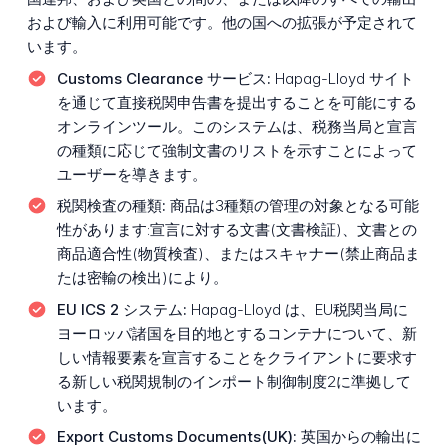
および輸入に利用可能です。他の国への拡張が予定されて
います。
Customs Clearance サービス:
Hapag-Lloyd サイト
を通じて直接税関申告書を提出することを可能にする
オンラインツール。このシステムは、税務当局と宣言
の種類に応じて強制文書のリストを示すことによって
ユーザーを導きます。
税関検査の種類:
商品は3種類の管理の対象となる可能
性があります:宣言に対する文書(文書検証)、文書との
商品適合性(物質検査)、またはスキャナー(禁止商品ま
たは密輸の検出)により。
EU ICS 2 システム:
Hapag-Lloyd は、EU税関当局に
ヨーロッパ諸国を目的地とするコンテナについて、新
しい情報要素を宣言することをクライアントに要求す
る新しい税関規制のインポート制御制度2に準拠して
います。
Export Customs Documents(UK):
英国からの輸出に