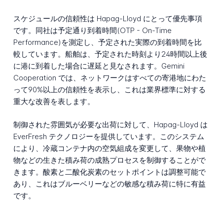
スケジュールの信頼性は Hapag-Lloyd にとって優先事項
です。同社は予定通り到着時間(OTP - On-Time
Performance)を測定し、予定された実際の到着時間を比
較しています。船舶は、予定された時刻より24時間以上後
に港に到着した場合に遅延と見なされます。Gemini
Cooperation では、ネットワークはすべての寄港地にわた
って90%以上の信頼性を表示し、これは業界標準に対する
重大な改善を表します。
制御された雰囲気が必要な出荷に対して、Hapag-Lloyd は
EverFresh テクノロジーを提供しています。このシステム
により、冷蔵コンテナ内の空気組成を変更して、果物や植
物などの生きた積み荷の成熟プロセスを制御することがで
きます。酸素と二酸化炭素のセットポイントは調整可能で
あり、これはブルーベリーなどの敏感な積み荷に特に有益
です。