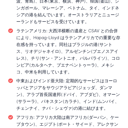
波、青島)、日本(東京、横浜、神戸)、韓国(釜山)、シ
ンガポール、マレーシア、ベトナム、タイ、インドネ
シアの港を結んでいます。オーストラリアとニュージ
ーランドもサービスを受けています。
ラテンアメリカ:
大西洋横断の遺産と CSAV との合併
により、Hapag-Lloyd はラテンアメリカでの重要な存
在感を持っています。同社はブラジルの港(サント
ス、リオデジャネイロ)、アルゼンチン(ブエノスアイ
レス)、チリ(サン・アントニオ、バルパライソ)、コロ
ンビア(カルタヘナ、ブエナベントゥーラ)、メキシ
コ、中米を利用しています。
中東およびインド亜大陸:
定期的なサービスはヨーロ
ッパとアジアをサウジアラビア(ジェッダ、ダンマ
ン)、アラブ首長国連邦(ドバイ、アブダビ)、オマーン
(サラーラ)、パキスタン(カラチ)、インド(ムンバイ、
チェンナイ、ナバ・シェヴァ)の港に結びます。
アフリカ:
アフリカ大陸は南アフリカ(ダーバン、ケー
プタウン)、エジプト(ポート・サイード、アレクサン