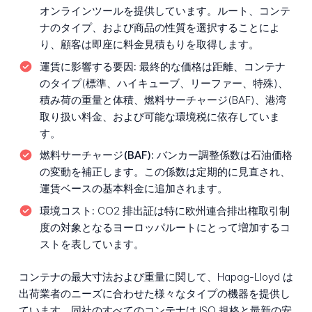
オンラインツールを提供しています。ルート、コンテ
ナのタイプ、および商品の性質を選択することによ
り、顧客は即座に料金見積もりを取得します。
運賃に影響する要因:
最終的な価格は距離、コンテナ
のタイプ(標準、ハイキューブ、リーファー、特殊)、
積み荷の重量と体積、燃料サーチャージ(BAF)、港湾
取り扱い料金、および可能な環境税に依存していま
す。
燃料サーチャージ(BAF):
バンカー調整係数は石油価格
の変動を補正します。この係数は定期的に見直され、
運賃ベースの基本料金に追加されます。
環境コスト:
CO2 排出証は特に欧州連合排出権取引制
度の対象となるヨーロッパルートにとって増加するコ
ストを表しています。
コンテナの最大寸法および重量に関して、Hapag-Lloyd は
出荷業者のニーズに合わせた様々なタイプの機器を提供し
ています。同社のすべてのコンテナは ISO 規格と最新の安