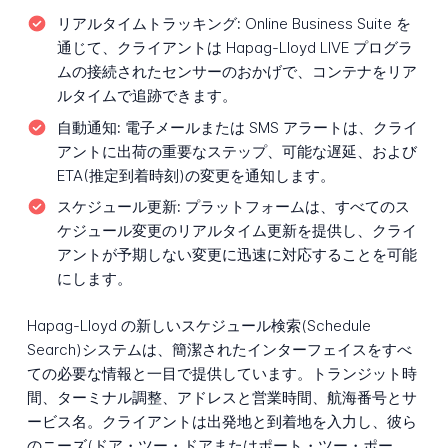
リアルタイムトラッキング:
Online Business Suite を
通じて、クライアントは Hapag-Lloyd LIVE プログラ
ムの接続されたセンサーのおかげで、コンテナをリア
ルタイムで追跡できます。
自動通知:
電子メールまたは SMS アラートは、クライ
アントに出荷の重要なステップ、可能な遅延、および
ETA(推定到着時刻)の変更を通知します。
スケジュール更新:
プラットフォームは、すべてのス
ケジュール変更のリアルタイム更新を提供し、クライ
アントが予期しない変更に迅速に対応することを可能
にします。
Hapag-Lloyd の新しいスケジュール検索(Schedule
Search)システムは、簡潔されたインターフェイスをすべ
ての必要な情報と一目で提供しています。トランジット時
間、ターミナル調整、アドレスと営業時間、航海番号とサ
ービス名。クライアントは出発地と到着地を入力し、彼ら
のニーズ(ドア・ツー・ドアまたはポート・ツー・ポー