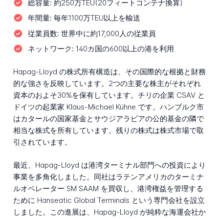
総容量:
約250万TEU(20フィートコンテナ換算)
年間量:
毎年1100万TEU以上を輸送
従業員数:
世界中に約17,000人の従業員
ネットワーク:
140カ国の600以上の港を利用
Hapag-Lloyd の株式所有構造は、その国際的な根拠と財務
的な強さを反映しています。2つの主要な株主がそれぞれ
資本のおよそ30%を保有しています。チリの企業 CSAV と
ドイツの起業家 Klaus-Michael Kühne です。ハンブルク市
はカタールの国家基金とサウジアラビアの公的基金の隣で
相当な株式を所有しています。残りの株式は株式市場で取
引されています。
最近、Hapag-Lloyd は港湾ターミナル部門への投資により
事業を多角化しました。同社はラテンアメリカのターミナ
ルオペレーター SM SAAM を買収し、港湾権益を管理する
ために Hanseatic Global Terminals という専門会社を設立
しました。この進展は、Hapag-Lloyd が純粋な海運会社か