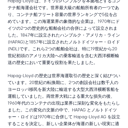
Hapag-Lloyd は、ドイツのハンブルクを本拠地とするコン
テナ船海運会社です。世界最大級の船舶所有者の一つであ
り、コンテナ船フリート容量の世界ランキングで5位を占
めています。この海運業界の象徴的な企業は、1970年にド
イツの2つの歴史的な船舶会社の合併によって設立されま
した。1847年に設立されたハンブルク・アメリカ・ライン
(HAPAG)と1857年に設立されたノルトドイツャー・ロイド
(NDL)です。これら2つの船舶会社は、特に19世紀から20
世紀初頭のアメリカ大陸への乗客輸送を含む大西洋横断輸
送の歴史において重要な役割を果たしました。
Hapag-Lloyd の歴史は世界海運取引の歴史と深く結びつい
ています。20世紀の転換期に、2つの創設会社は数千人の
ヨーロッパ移民を新大陸に輸送する大型大西洋横断客船を
運航していました。両世界大戦による重大な損失の後、
1960年代のコンテナの出現は業界に深刻な変化をもたらし
ました。この変化の文脈の中で、HAPAG とノルトドイツ
ャー・ロイドは1970年に合併して Hapag-Lloyd AG を設立
することを決定し、新しい企業体が海運の新しい現実に適