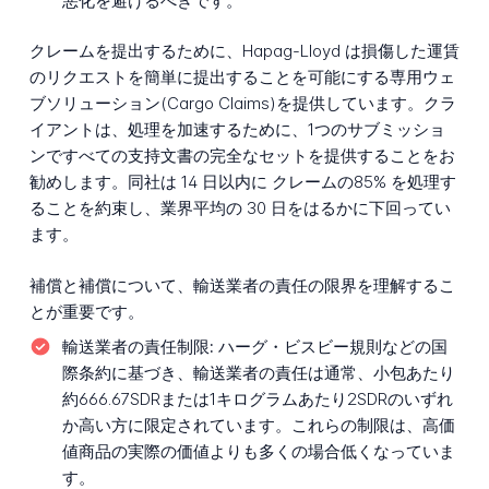
悪化を避けるべきです。
クレームを提出するために、Hapag-Lloyd は損傷した運賃
のリクエストを簡単に提出することを可能にする専用ウェ
ブソリューション(Cargo Claims)を提供しています。クラ
イアントは、処理を加速するために、1つのサブミッショ
ンですべての支持文書の完全なセットを提供することをお
勧めします。同社は 14 日以内に クレームの85% を処理す
ることを約束し、業界平均の 30 日をはるかに下回ってい
ます。
補償と補償について、輸送業者の責任の限界を理解するこ
とが重要です。
輸送業者の責任制限:
ハーグ・ビスビー規則などの国
際条約に基づき、輸送業者の責任は通常、小包あたり
約666.67SDRまたは1キログラムあたり2SDRのいずれ
か高い方に限定されています。これらの制限は、高価
値商品の実際の価値よりも多くの場合低くなっていま
す。