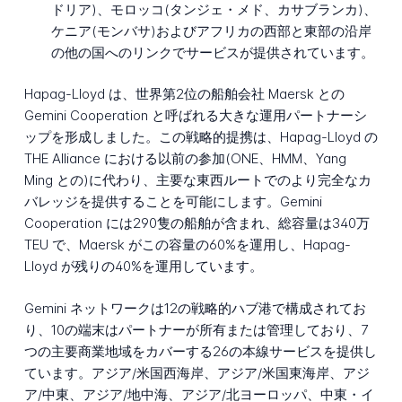
ドリア)、モロッコ(タンジェ・メド、カサブランカ)、
ケニア(モンバサ)およびアフリカの西部と東部の沿岸
の他の国へのリンクでサービスが提供されています。
Hapag-Lloyd は、世界第2位の船舶会社 Maersk との
Gemini Cooperation と呼ばれる大きな運用パートナーシ
ップを形成しました。この戦略的提携は、Hapag-Lloyd の
THE Alliance における以前の参加(ONE、HMM、Yang
Ming との)に代わり、主要な東西ルートでのより完全なカ
バレッジを提供することを可能にします。Gemini
Cooperation には290隻の船舶が含まれ、総容量は340万
TEU で、Maersk がこの容量の60%を運用し、Hapag-
Lloyd が残りの40%を運用しています。
Gemini ネットワークは12の戦略的ハブ港で構成されてお
り、10の端末はパートナーが所有または管理しており、7
つの主要商業地域をカバーする26の本線サービスを提供し
ています。アジア/米国西海岸、アジア/米国東海岸、アジ
ア/中東、アジア/地中海、アジア/北ヨーロッパ、中東・イ