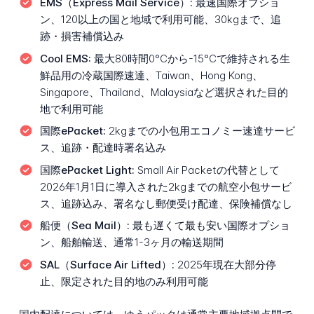
EMS（Express Mail Service）:
最速国際オプショ
ン、120以上の国と地域で利用可能、30kgまで、追
跡・損害補償込み
Cool EMS:
最大80時間0°Cから-15°Cで維持される生
鮮品用の冷蔵国際速達、Taiwan、Hong Kong、
Singapore、Thailand、Malaysiaなど選択された目的
地で利用可能
国際ePacket:
2kgまでの小包用エコノミー速達サービ
ス、追跡・配達時署名込み
国際ePacket Light:
Small Air Packetの代替として
2026年1月1日に導入された2kgまでの航空小包サービ
ス、追跡込み、署名なし郵便受け配達、保険補償なし
船便（Sea Mail）:
最も遅くて最も安い国際オプショ
ン、船舶輸送、通常1-3ヶ月の輸送期間
SAL（Surface Air Lifted）:
2025年現在大部分停
止、限定された目的地のみ利用可能