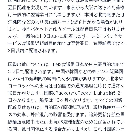
国内配達については、ゆうパックは通常主要地域拠点間で
翌日配達を実現しています。東京から大阪に送られた荷物
は一般的に翌営業日に到着しますが、本州と北海道または
沖縄間などのより長距離ルートは約2日かかる場合があり
ます。ゆうパケットとゆうメールは配達日保証はありませ
んが、一般的に1-3日以内に到着します。レターパックサ
ービスは通常近距離目的地では翌営業日、遠距離県では2-
3日以内に配達されます。
国際出荷については、EMSは通常日本から主要目的地まで
3-7日で配達されます。中国や韓国などの東アジア近隣国
は2-4日の短期間の範囲に入る傾向がありますが、北米や
ヨーロッパへの出荷は目的国での通関処理に応じて通常5-
10日かかります。国際ePacketとePacket Lightは約5-21
日かかります。船便は1-3ヶ月かかります。すべての国際
配達見積もりは、目的国の通関処理時間、現地郵便サービ
スの効率、外部混乱の影響を受けます。追跡更新は航空国
際輸送段階中または出荷が税関検査のために保留されてい
る間、数日間停止する場合がありますが、これは国際ルー