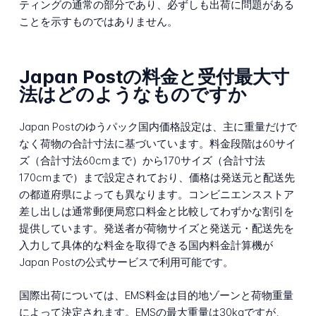
ティングの通常の部分であり、必ずしも出荷に問題がある
ことを示すものではありません。
Japan Postの料金と受付最大寸
法はどのようなものですか
Japan Postのゆうパック国内価格設定は、主に重量だけで
なく荷物の合計寸法に基づいています。料金段階は60サイ
ズ（合計寸法60cmまで）から170サイズ（合計寸法
170cmまで）まで設定されており、価格は発送元と配送先
の都道府県によっても異なります。コンビニエンスストア
差し出しは通常郵便局窓口料金と比較してわずかな割引を
提供しています。発送者が荷物サイズと発送元・配送先を
入力して具体的な料金を取得できる国内料金計算機が
Japan Postの公式サービスで利用可能です。
国際出荷については、EMS料金は目的地ゾーンと荷物重量
によって決定されます。EMSの最大重量は30kgですが、