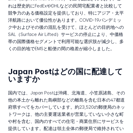
れは歴史的にFedExやDHLなどの民間宅配業者と比較して
競争力のある価格設定を提供しており、特にアジア・太平
洋航路において優位性があります。COVID-19パンデミッ
ク中およびその後の混乱を受けて、ほとんどの目的地への
SAL（Surface Air Lifted）サービスの停止により、中価格
帯の国際価格セグメントで利用可能な選択肢が減少し、多
くの目的地でEMSと船便の間の格差が縮小しました。
Japan Postはどの国に配達して
いますか
国内では、Japan Postは沖縄、北海道、小笠原諸島、その
他の本土から離れた島嶼部などの離島を含む日本の47都道
府県すべてをカバーしています。約23,520の郵便局のネッ
トワークは、他の主要運送業者が営業していない小さな町
や村を含む、国内のすべての住宅・商業住所にサービスを
提供しています。配達は領土全体の郵便局で維持されてい