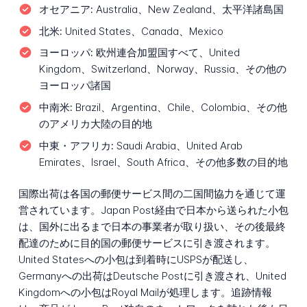
オセアニア:
Australia、New Zealand、太平洋諸島国
北米:
United States、Canada、Mexico
ヨーロッパ:
欧州連合加盟国すべて、United
Kingdom、Switzerland、Norway、Russia、その他の
ヨーロッパ諸国
中南米:
Brazil、Argentina、Chile、Colombia、その他
のアメリカ大陸の目的地
中東・アフリカ:
Saudi Arabia、United Arab
Emirates、Israel、South Africa、その他多数の目的地
国際出荷は各国の郵便サービス間の二国間協力を通じて運
営されています。Japan Post経由で日本から送られた小包
は、国外に出るまで日本の事業者が取り扱い、その後最終
配達のために目的国の郵便サービスに引き渡されます。
United Statesへの小包は到着時にUSPSが配送し、
Germanyへの出荷はDeutsche Postに引き渡され、United
Kingdomへの小包はRoyal Mailが処理します。追跡情報