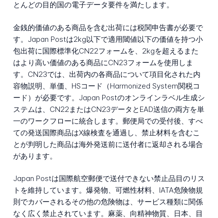
とんどの目的国の電子データ要件を満たします。
金銭的価値のある商品を含む出荷には税関申告書が必要で
す。Japan Postは2kg以下で適用閾値以下の価値を持つ小
包出荷に国際標準化CN22フォームを、2kgを超えるまた
はより高い価値のある商品にCN23フォームを使用しま
す。CN23では、出荷内の各商品について項目化された内
容物説明、単価、HSコード（Harmonized System関税コ
ード）が必要です。Japan Postのオンラインラベル生成シ
ステムは、CN22またはCN23データとEAD送信の両方を単
一のワークフローに統合します。郵便局での受付後、すべ
ての発送国際商品はX線検査を通過し、禁止材料を含むこ
とが判明した商品は海外発送前に送付者に返却される場合
があります。
Japan Postは国際航空郵便で送付できない禁止品目のリス
トを維持しています。爆発物、可燃性材料、IATA危険物規
則でカバーされるその他の危険物は、サービス種類に関係
なく広く禁止されています。麻薬、向精神物質、日本、目