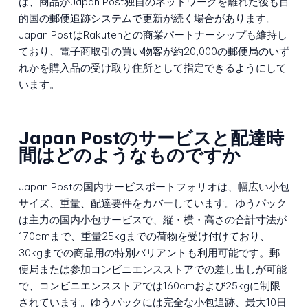
は、商品がJapan Post独自のネットワークを離れた後も目
的国の郵便追跡システムで更新が続く場合があります。
Japan PostはRakutenとの商業パートナーシップも維持し
ており、電子商取引の買い物客が約20,000の郵便局のいず
れかを購入品の受け取り住所として指定できるようにして
います。
Japan Postのサービスと配達時
間はどのようなものですか
Japan Postの国内サービスポートフォリオは、幅広い小包
サイズ、重量、配達要件をカバーしています。ゆうパック
は主力の国内小包サービスで、縦・横・高さの合計寸法が
170cmまで、重量25kgまでの荷物を受け付けており、
30kgまでの商品用の特別バリアントも利用可能です。郵
便局または参加コンビニエンスストアでの差し出しが可能
で、コンビニエンスストアでは160cmおよび25kgに制限
されています。ゆうパックには完全な小包追跡、最大10日