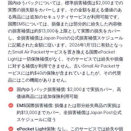
国内ゆうパックについては、標準損害補償は$2,000までの
実際の損失額をカバーします。その金額を超える価値のあ
る商品には追加のセキュリティサービスが利用可能です。
国際EMSについては、損傷または部分的に紛失した内容物
の損害補償は約$13,000を上限として実際の損失をカバー
し、全損害補償はJapan Postの公式損害補償スケジュール
に記載された金額に従います。2026年1月1日に有効となっ
たSmall Air Packetサービスを置き換える国際ePacket
Lightは一切保険補償がなく、そのサービスでは紛失や損傷
に対する補償が利用できません。古いSmall Air Packetサ
ービスには約$40の保険が含まれていましたが、その代替
品にはこの機能がありません。
国内ゆうパック損害補償:
$2,000まで実損カバー、高
価値商品には追加保険利用可能
EMS国際損害補償:
損傷または部分紛失商品の実損は
約$13,000までカバー、全損害補償はJapan Post公式
スケジュールに従う
ePacket Light保険:
なし、このサービスでは紛失や損