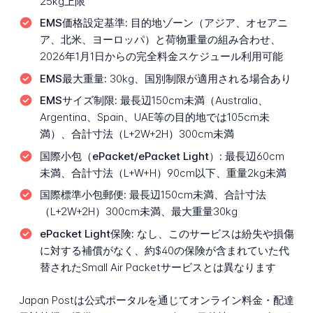
25kg上限
EMS価格設定基準:
目的地ゾーン（アジア、オセアニ
ア、北米、ヨーロッパ）と荷物重量の組み合わせ、
2026年1月1日からの完全料金スケジュール利用可能
EMS最大重量:
30kg、国別制限が適用される場合あり
EMSサイズ制限:
最長辺150cm未満（Australia、
Argentina、Spain、UAE等の目的地では105cm未
満）、合計寸法（L+2W+2H）300cm未満
国際小包（ePacket/ePacket Light）:
最長辺60cm
未満、合計寸法（L+W+H）90cm以下、重量2kg未満
国際標準小包郵便:
最長辺150cm未満、合計寸法
（L+2W+2H）300cm未満、最大重量30kg
ePacket Light保険:
なし、このサービスは紛失や損傷
に対する補償がなく、約$40の保険が含まれていた代
替されたSmall Air Packetサービスとは異なります
Japan Postは公式ポータルを通じてオンライン料金・配達