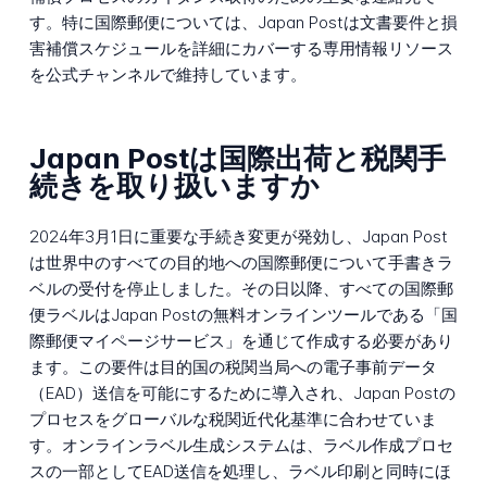
す。特に国際郵便については、Japan Postは文書要件と損
害補償スケジュールを詳細にカバーする専用情報リソース
を公式チャンネルで維持しています。
Japan Postは国際出荷と税関手
続きを取り扱いますか
2024年3月1日に重要な手続き変更が発効し、Japan Post
は世界中のすべての目的地への国際郵便について手書きラ
ベルの受付を停止しました。その日以降、すべての国際郵
便ラベルはJapan Postの無料オンラインツールである「国
際郵便マイページサービス」を通じて作成する必要があり
ます。この要件は目的国の税関当局への電子事前データ
（EAD）送信を可能にするために導入され、Japan Postの
プロセスをグローバルな税関近代化基準に合わせていま
す。オンラインラベル生成システムは、ラベル作成プロセ
スの一部としてEAD送信を処理し、ラベル印刷と同時にほ