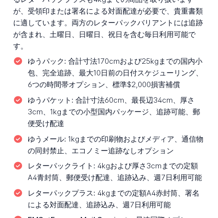
が、受領印または署名による対面配達が必要で、貴重書類
に適しています。両方のレターパックバリアントには追跡
が含まれ、土曜日、日曜日、祝日を含む毎日利用可能で
す。
ゆうパック:
合計寸法170cmおよび25kgまでの国内小
包、完全追跡、最大10日前の日付スケジューリング、
6つの時間帯オプション、標準$2,000損害補償
ゆうパケット:
合計寸法60cm、最長辺34cm、厚さ
3cm、1kgまでの小型国内パッケージ、追跡可能、郵
便受け配達
ゆうメール:
1kgまでの印刷物およびメディア、通信物
の同封禁止、エコノミー追跡なしオプション
レターパックライト:
4kgおよび厚さ3cmまでの定額
A4青封筒、郵便受け配達、追跡込み、週7日利用可能
レターパックプラス:
4kgまでの定額A4赤封筒、署名
による対面配達、追跡込み、週7日利用可能