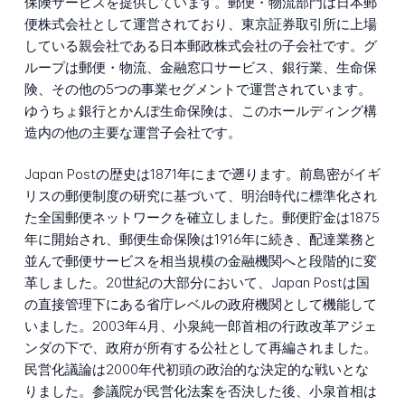
保険サービスを提供しています。郵便・物流部門は日本郵
便株式会社として運営されており、東京証券取引所に上場
している親会社である日本郵政株式会社の子会社です。グ
ループは郵便・物流、金融窓口サービス、銀行業、生命保
険、その他の5つの事業セグメントで運営されています。
ゆうちょ銀行とかんぽ生命保険は、このホールディング構
造内の他の主要な運営子会社です。
Japan Postの歴史は1871年にまで遡ります。前島密がイギ
リスの郵便制度の研究に基づいて、明治時代に標準化され
た全国郵便ネットワークを確立しました。郵便貯金は1875
年に開始され、郵便生命保険は1916年に続き、配達業務と
並んで郵便サービスを相当規模の金融機関へと段階的に変
革しました。20世紀の大部分において、Japan Postは国
の直接管理下にある省庁レベルの政府機関として機能して
いました。2003年4月、小泉純一郎首相の行政改革アジェ
ンダの下で、政府が所有する公社として再編されました。
民営化議論は2000年代初頭の政治的な決定的な戦いとな
りました。参議院が民営化法案を否決した後、小泉首相は