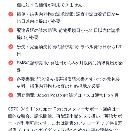
傷に対する補償が利用できません
損傷・紛失内容物の請求期限:
調査申請は発送日から
14日以内に提出が必要
配達遅延の請求期限:
荷物受領日から21日以内に請求
提出が必要
紛失・完全消失荷物の請求期限:
ラベル発行日から120
日
EMSの請求期限:
発送日から6ヶ月以内に請求提出が必
要
必要書類:
記入済み損害補償請求書とすべての元包装
材料、損傷内容物も検査のため提示が必要
調査期間:
Japan Postの内部プロセスは通常1-6ヶ月
0570-046-111のJapan Postカスタマーサポート回線は一
般的な照会、請求開始、再配達手配を取り扱い、英語サポ
ートが利用可能です。これは調査のフォローアップや損害
補償プロセスのガイダンス取得のための主要な連絡先で