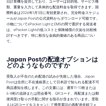
日計算機を提供しており、ユーザーは目的地、サービス種
類、重量を入力して具体的な配送料金を取得できます。国
際料金は2026年1月1日に有効更新され、完全料金スケジュ
ールがJapan Postの公式資料からダウンロード可能です。
小物についてePacket LightとEMSの間で選択する発送者
は、ePacket Lightの低コストと保険補償の欠如を比較検
討すべきです、特に相当な金銭的価値のある商品につい
て。
Japan Postの配達オプションは
どのようなものですか
受取人が不在のため配達の試みが失敗した場合、Japan
Postは住所に不在連絡票として日本語で知られる配達不可
商品通知を残します。この文書には、通常11-13桁または
6-8桁の追跡または照会番号、QRコード、再配達または郵
便局受け取りの手配に関する指示が含まれています。受取
人はQRコードをスキャンして携帯電話の再配達依頼フォ