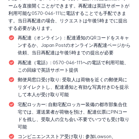
ームを直接開くことができます。再配達は英語サポートが
利用可能な0570-046-111に電話することでも手配できま
す。当日再配達の場合、リクエストは午後5時までに提出
する必要があります。
再配達（オンライン）:
配達通知のQRコードをスキャ
ンするか、Japan Postのオンライン再配達ページから
依頼、当日再配達は午後5時までの提出が必要
再配達（電話）:
0570-046-111への電話で利用可能、
この回線で英語サポート提供
郵便局窓口受け取り:
受取人は荷物を近くの郵便局に
リダイレクトし、配達通知と有効な写真付きIDを提示
して本人が受け取り可能
宅配ロッカー:
自動宅配ロッカー装備の都市部集合住
宅では、運送業者が荷物を預け、配達伝票にPINコー
ドを残し、受取人の立ち会い不要でいつでも受け取り
可能
コンビニエンスストア受け取り:
参加Lawson、