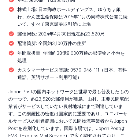
株式上場:
日本郵政ホールディングス、ゆうちょ銀
行、かんぽ生命保険は2015年11月の同時株式公開に続
いて、すべて東京証券取引所に上場
郵便局数:
2024年4月30日現在約23,520局
配達箇所:
全国約3,100万件の住所
年間取扱量:
年間約38億8,000万通の郵便物と小包を
処理
カスタマーサービス電話:
0570-046-111（日本、有料
通話、英語サポート利用可能）
Japan Postの国内ネットワークは世界で最も普及したもの
の一つで、約23,520の郵便局が離島、山村、主要民間宅配
業者がサービスしていない農村地域にまで到達していま
す。この網羅性の密度は国家的に重要であり、ユニバーサ
ルサービスの到達範囲において民間物流事業者からJapan
Postを差別化しています。国際市場では、Japan Postは
EMS（Express Mail Service）で広く認知されており、こ