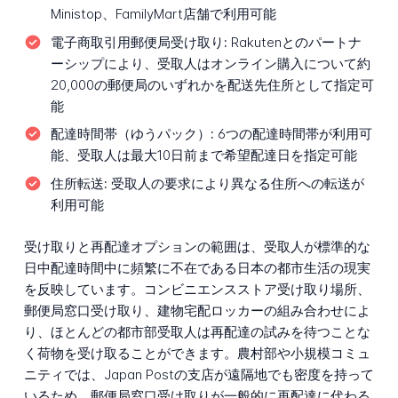
Ministop、FamilyMart店舗で利用可能
電子商取引用郵便局受け取り:
Rakutenとのパートナ
ーシップにより、受取人はオンライン購入について約
20,000の郵便局のいずれかを配送先住所として指定可
能
配達時間帯（ゆうパック）:
6つの配達時間帯が利用可
能、受取人は最大10日前まで希望配達日を指定可能
住所転送:
受取人の要求により異なる住所への転送が
利用可能
受け取りと再配達オプションの範囲は、受取人が標準的な
日中配達時間中に頻繁に不在である日本の都市生活の現実
を反映しています。コンビニエンスストア受け取り場所、
郵便局窓口受け取り、建物宅配ロッカーの組み合わせによ
り、ほとんどの都市部受取人は再配達の試みを待つことな
く荷物を受け取ることができます。農村部や小規模コミュ
ニティでは、Japan Postの支店が遠隔地でも密度を持って
いるため、郵便局窓口受け取りが一般的に再配達に代わる