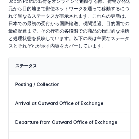
Japan Postの出荷をオンラインで追跡する際、荷物が発送
元から目的地まで郵便ネットワークを通って移動するにつ
れて異なるステータスが表示されます。これらの更新は、
日本での最初の受付から国際輸送、税関通過、目的国での
最終配達まで、その行程の各段階での商品の物理的な場所
と処理状態を反映しています。以下の表は主要なステータ
スとそれぞれが示す内容をカバーしています。
ステータス
説
Posting / Collection
商
Arrival at Outward Office of Exchange
商
Departure from Outward Office of Exchange
商