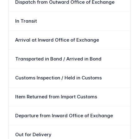
Dispatch from Outward Office of Exchange
発
In Transit
商
Arrival at Inward Office of Exchange
商
Transported in Bond / Arrived in Bond
商
Customs Inspection / Held in Customs
商
Item Returned from Import Customs
税
Departure from Inward Office of Exchange
商
Out for Delivery
商