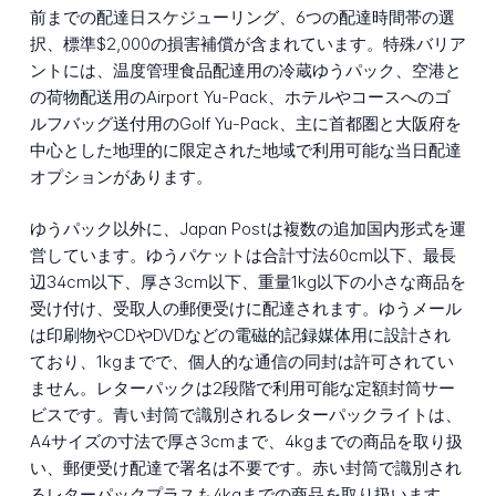
前までの配達日スケジューリング、6つの配達時間帯の選
択、標準$2,000の損害補償が含まれています。特殊バリア
ントには、温度管理食品配達用の冷蔵ゆうパック、空港と
の荷物配送用のAirport Yu-Pack、ホテルやコースへのゴ
ルフバッグ送付用のGolf Yu-Pack、主に首都圏と大阪府を
中心とした地理的に限定された地域で利用可能な当日配達
オプションがあります。
ゆうパック以外に、Japan Postは複数の追加国内形式を運
営しています。ゆうパケットは合計寸法60cm以下、最長
辺34cm以下、厚さ3cm以下、重量1kg以下の小さな商品を
受け付け、受取人の郵便受けに配達されます。ゆうメール
は印刷物やCDやDVDなどの電磁的記録媒体用に設計され
ており、1kgまでで、個人的な通信の同封は許可されてい
ません。レターパックは2段階で利用可能な定額封筒サー
ビスです。青い封筒で識別されるレターパックライトは、
A4サイズの寸法で厚さ3cmまで、4kgまでの商品を取り扱
い、郵便受け配達で署名は不要です。赤い封筒で識別され
るレターパックプラスも4kgまでの商品を取り扱います