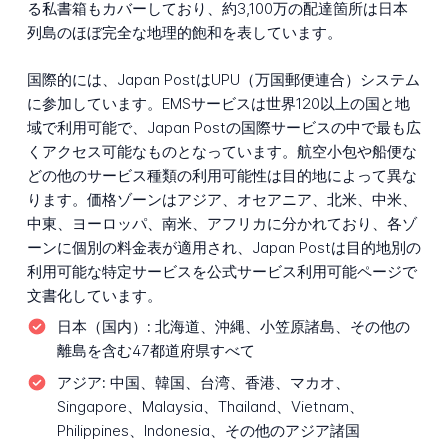
る私書箱もカバーしており、約3,100万の配達箇所は日本
列島のほぼ完全な地理的飽和を表しています。
国際的には、Japan PostはUPU（万国郵便連合）システム
に参加しています。EMSサービスは世界120以上の国と地
域で利用可能で、Japan Postの国際サービスの中で最も広
くアクセス可能なものとなっています。航空小包や船便な
どの他のサービス種類の利用可能性は目的地によって異な
ります。価格ゾーンはアジア、オセアニア、北米、中米、
中東、ヨーロッパ、南米、アフリカに分かれており、各ゾ
ーンに個別の料金表が適用され、Japan Postは目的地別の
利用可能な特定サービスを公式サービス利用可能ページで
文書化しています。
日本（国内）:
北海道、沖縄、小笠原諸島、その他の
離島を含む47都道府県すべて
アジア:
中国、韓国、台湾、香港、マカオ、
Singapore、Malaysia、Thailand、Vietnam、
Philippines、Indonesia、その他のアジア諸国