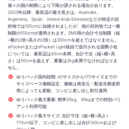
個々の国の制限により下限が課される場合があります。
2023年以降、最長辺の最大長さは、Australia、
Argentina、Spain、United Arab Emiratesなどの特定の目
的地では105cmに短縮されましたが、他の目的地では一般
制限の150cmが適用されます。EMS用の合計寸法制限（縦
+横の2倍+高さの2倍）は300cmを超えてはなりません。
ePacketまたはePacket Light経由で送付される国際小包
については、最長辺は60cm未満、合計寸法（縦+横+高
さ）は90cmを超えず、重量は2kg未満でなければなりま
せん。
ゆうパック国内段階:
60サイズから170サイズまでの
サイズベース価格設定、価格は発送元・配送先都道府
県によっても変動、コンビニ差し出し割引適用
ゆうパック最大重量:
標準25kg、30kgまでの特別バリ
アント利用可能
ゆうパック最大サイズ:
合計寸法（縦+横+高さ）
170cm以下、コンビニ差し出しは合計160cmおよび