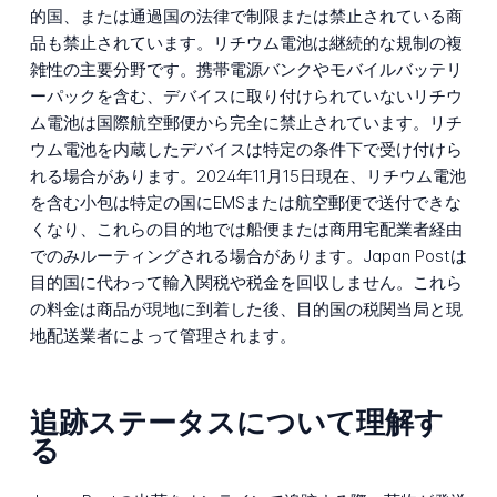
的国、または通過国の法律で制限または禁止されている商
品も禁止されています。リチウム電池は継続的な規制の複
雑性の主要分野です。携帯電源バンクやモバイルバッテリ
ーパックを含む、デバイスに取り付けられていないリチウ
ム電池は国際航空郵便から完全に禁止されています。リチ
ウム電池を内蔵したデバイスは特定の条件下で受け付けら
れる場合があります。2024年11月15日現在、リチウム電池
を含む小包は特定の国にEMSまたは航空郵便で送付できな
くなり、これらの目的地では船便または商用宅配業者経由
でのみルーティングされる場合があります。Japan Postは
目的国に代わって輸入関税や税金を回収しません。これら
の料金は商品が現地に到着した後、目的国の税関当局と現
地配送業者によって管理されます。
追跡ステータスについて理解す
る