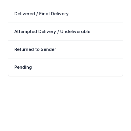
Delivered / Final Delivery
商
Attempted Delivery / Undeliverable
配
Returned to Sender
1
Pending
商