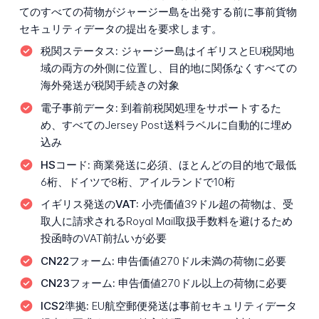
てのすべての荷物がジャージー島を出発する前に事前貨物
セキュリティデータの提出を要求します。
税関ステータス:
ジャージー島はイギリスとEU税関地
域の両方の外側に位置し、目的地に関係なくすべての
海外発送が税関手続きの対象
電子事前データ:
到着前税関処理をサポートするた
め、すべてのJersey Post送料ラベルに自動的に埋め
込み
HSコード:
商業発送に必須、ほとんどの目的地で最低
6桁、ドイツで8桁、アイルランドで10桁
イギリス発送のVAT:
小売価値39ドル超の荷物は、受
取人に請求されるRoyal Mail取扱手数料を避けるため
投函時のVAT前払いが必要
CN22フォーム:
申告価値270ドル未満の荷物に必要
CN23フォーム:
申告価値270ドル以上の荷物に必要
ICS2準拠:
EU航空郵便発送は事前セキュリティデータ