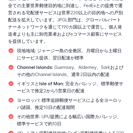
全ての主要世界郵便目的地に到達し、FedExとの提携で運
営される宅配便サービスは世界220以上の目的地への戸別
配送を拡大しています。JPGL部門は、グローバルパート
ナーネットワークを通じて190カ国以上で運営し、個人発
送者よりも主に卸売業者およびeコマース顧客にサービス
を提供しています。
現地地域:
ジャージー島の全教区、月曜日から土曜日
にサービス提供、翌日配達が標準
Channel Islands:
Guernsey、Alderney、Sarkおよび
その他のChannel Islands、通常2日以内の配達
イギリスとIsle of Man:
完全カバレッジ、標準郵便サ
ービスで推定2から5営業日の配達
ヨーロッパ:
標準追跡郵便サービスによる全ヨーロッ
パ諸国、推定10日の配達期間
その他世界:
UPU提携による幅広い国際カバレッジ、
標準サービスで約10日