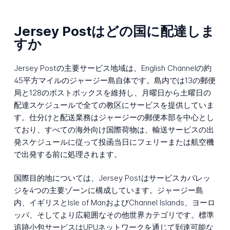
Jersey Postはどの国に配達しま
すか
Jersey Postの主要サービス地域は、English Channelの約
45平方マイルのジャージー島自体です。島内では13の郵便
局と128のポストボックスを維持し、月曜日から土曜日の
配達スケジュールで全ての教区にサービスを提供していま
す。仕分けと配送業務はジャージーの郵便本部を中心とし
ており、すべての海外向け国際荷物は、輸送サービスの出
発スケジュールに従って投函当日にフェリーまたは航空機
で出発する前に処理されます。
国際目的地については、Jersey Postはサービスカバレッ
ジを4つの主要ゾーンに構成しています。ジャージー島
内、イギリスとIsle of ManおよびChannel Islands、ヨーロ
ッパ、そしてより広範囲なその他世界カテゴリです。標準
追跡小包サービスはUPUネットワークを通じて到達可能な