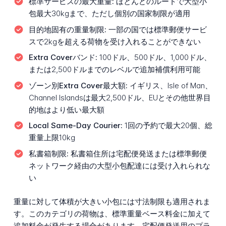
標準サービスの最大重量:
ほとんどのルートで大型小
包最大30kgまで、ただし個別の国家制限が適用
目的地固有の重量制限:
一部の国では標準郵便サービ
スで2kgを超える荷物を受け入れることができない
Extra Coverバンド:
100ドル、500ドル、1,000ドル、
または2,500ドルまでのレベルで追加補償利用可能
ゾーン別Extra Cover最大額:
イギリス、Isle of Man、
Channel Islandsは最大2,500ドル、EUとその他世界目
的地はより低い最大額
Local Same-Day Courier:
1回の予約で最大20個、総
重量上限10kg
私書箱制限:
私書箱住所は宅配便発送または標準郵便
ネットワーク経由の大型小包配達には受け入れられな
い
重量に対して体積が大きい小包には寸法制限も適用されま
す。このカテゴリの荷物は、標準重量ベース料金に加えて
追加料金が発生する場合があります。宅配便発送用のプラ