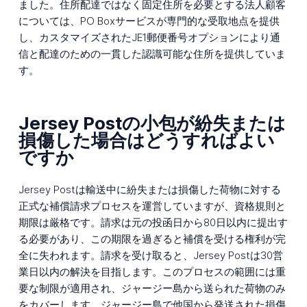
ました。住所配達ではなく固定住所を必要とする法人顧客
については、PO Boxサービスが専門的な受取地点を提供
し、カスタマイズされたJE1郵便番号オプションにより通
信と配達のための一貫した認識可能な住所を提供していま
す。
Jersey Postの小包が紛失または
損傷した場合はどうすればよい
ですか
Jersey Postは輸送中に紛失または損傷した荷物に対する
正式な補償請求プロセスを運営していますが、資格規則と
期限は厳格です。請求は元の投函日から80日以内に提出す
る必要があり、この期限を過ぎると補償を受ける権利が完
全に失われます。請求を受け取ると、Jersey Postは30営
業日以内の解決を目指します。このプロセスの範囲には重
要な制限が適用され、ジャージー島から送られた荷物のみ
をカバーします。ジャージー島で他国から発送された損傷