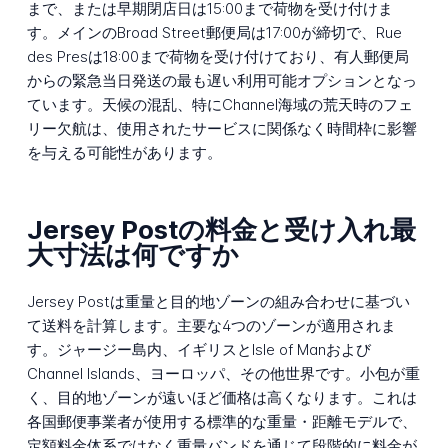
まで、または早期閉店日は15:00まで荷物を受け付けま
す。メインのBroad Street郵便局は17:00が締切で、Rue
des Presは18:00まで荷物を受け付けており、有人郵便局
からの緊急当日発送の最も遅い利用可能オプションとなっ
ています。天候の混乱、特にChannel海域の荒天時のフェ
リー欠航は、使用されたサービスに関係なく時間枠に影響
を与える可能性があります。
Jersey Postの料金と受け入れ最
大寸法は何ですか
Jersey Postは重量と目的地ゾーンの組み合わせに基づい
て送料を計算します。主要な4つのゾーンが適用されま
す。ジャージー島内、イギリスとIsle of Manおよび
Channel Islands、ヨーロッパ、その他世界です。小包が重
く、目的地ゾーンが遠いほど価格は高くなります。これは
各国郵便事業者が使用する標準的な重量・距離モデルで、
定額料金体系ではなく重量バンドを通じて段階的に料金が