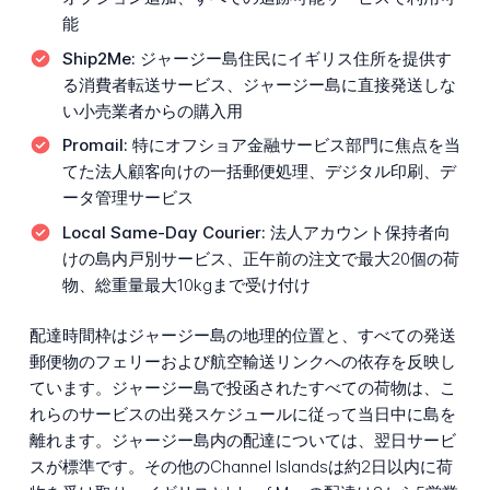
能
Ship2Me:
ジャージー島住民にイギリス住所を提供す
る消費者転送サービス、ジャージー島に直接発送しな
い小売業者からの購入用
Promail:
特にオフショア金融サービス部門に焦点を当
てた法人顧客向けの一括郵便処理、デジタル印刷、デ
ータ管理サービス
Local Same-Day Courier:
法人アカウント保持者向
けの島内戸別サービス、正午前の注文で最大20個の荷
物、総重量最大10kgまで受け付け
配達時間枠はジャージー島の地理的位置と、すべての発送
郵便物のフェリーおよび航空輸送リンクへの依存を反映し
ています。ジャージー島で投函されたすべての荷物は、こ
れらのサービスの出発スケジュールに従って当日中に島を
離れます。ジャージー島内の配達については、翌日サービ
スが標準です。その他のChannel Islandsは約2日以内に荷