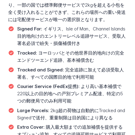
り、一部の国では標準郵便サービスで2kgを超える小包を
全く受け入れることができず、これらの場所への重い発送
には宅配便サービスが唯一の選択肢となります。
Signed For:
イギリス、Isle of Man、Channel Islands
目的地向けのエントリーレベル追跡サービス、受取人
署名必須で紛失・損傷補償付き
Tracked:
ヨーロッパとその他世界目的地向けの完全
エンドツーエンド追跡、基本補償含む
Tracked and Signed:
完全追跡に加えて必須受取人
署名、すべての国際目的地で利用可能
Courier Service (FedEx提携):
より高い基本補償で
220以上の目的地への戸別プレミアム配達、特定の5
つの郵便局でのみ利用可能
Large Parcels:
2kg超の荷物は自動的にTracked and
Signedで送付、重量制限は目的国により異なる
Extra Cover:
購入最大額までの追加補償を提供する
オプション追加、すべての追跡可能サービスで利用可