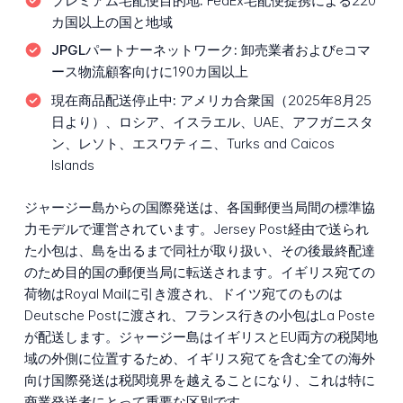
プレミアム宅配便目的地:
FedEx宅配便提携による220
カ国以上の国と地域
JPGLパートナーネットワーク:
卸売業者およびeコマ
ース物流顧客向けに190カ国以上
現在商品配送停止中:
アメリカ合衆国（2025年8月25
日より）、ロシア、イスラエル、UAE、アフガニスタ
ン、レソト、エスワティニ、Turks and Caicos
Islands
ジャージー島からの国際発送は、各国郵便当局間の標準協
力モデルで運営されています。Jersey Post経由で送られ
た小包は、島を出るまで同社が取り扱い、その後最終配達
のため目的国の郵便当局に転送されます。イギリス宛ての
荷物はRoyal Mailに引き渡され、ドイツ宛てのものは
Deutsche Postに渡され、フランス行きの小包はLa Poste
が配送します。ジャージー島はイギリスとEU両方の税関地
域の外側に位置するため、イギリス宛てを含む全ての海外
向け国際発送は税関境界を越えることになり、これは特に
商業発送者にとって重要な区別です。