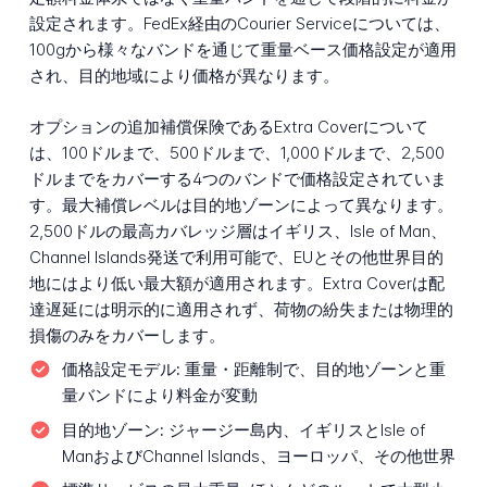
設定されます。FedEx経由のCourier Serviceについては、
100gから様々なバンドを通じて重量ベース価格設定が適用
され、目的地域により価格が異なります。
オプションの追加補償保険であるExtra Coverについて
は、100ドルまで、500ドルまで、1,000ドルまで、2,500
ドルまでをカバーする4つのバンドで価格設定されていま
す。最大補償レベルは目的地ゾーンによって異なります。
2,500ドルの最高カバレッジ層はイギリス、Isle of Man、
Channel Islands発送で利用可能で、EUとその他世界目的
地にはより低い最大額が適用されます。Extra Coverは配
達遅延には明示的に適用されず、荷物の紛失または物理的
損傷のみをカバーします。
価格設定モデル:
重量・距離制で、目的地ゾーンと重
量バンドにより料金が変動
目的地ゾーン:
ジャージー島内、イギリスとIsle of
ManおよびChannel Islands、ヨーロッパ、その他世界