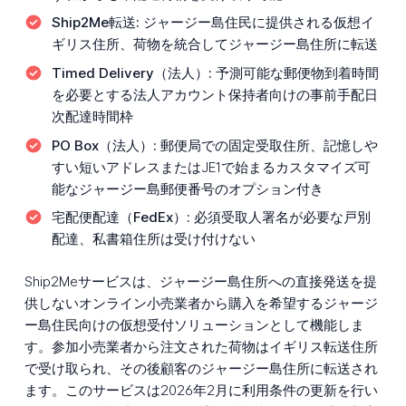
Ship2Me転送:
ジャージー島住民に提供される仮想イ
ギリス住所、荷物を統合してジャージー島住所に転送
Timed Delivery（法人）:
予測可能な郵便物到着時間
を必要とする法人アカウント保持者向けの事前手配日
次配達時間枠
PO Box（法人）:
郵便局での固定受取住所、記憶しや
すい短いアドレスまたはJE1で始まるカスタマイズ可
能なジャージー島郵便番号のオプション付き
宅配便配達（FedEx）:
必須受取人署名が必要な戸別
配達、私書箱住所は受け付けない
Ship2Meサービスは、ジャージー島住所への直接発送を提
供しないオンライン小売業者から購入を希望するジャージ
ー島住民向けの仮想受付ソリューションとして機能しま
す。参加小売業者から注文された荷物はイギリス転送住所
で受け取られ、その後顧客のジャージー島住所に転送され
ます。このサービスは2026年2月に利用条件の更新を行い