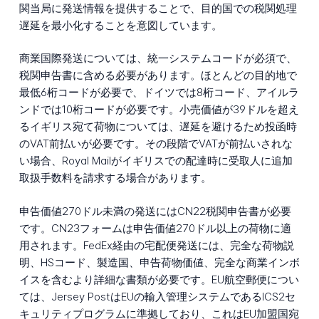
関当局に発送情報を提供することで、目的国での税関処理
遅延を最小化することを意図しています。
商業国際発送については、統一システムコードが必須で、
税関申告書に含める必要があります。ほとんどの目的地で
最低6桁コードが必要で、ドイツでは8桁コード、アイルラ
ンドでは10桁コードが必要です。小売価値が39ドルを超え
るイギリス宛て荷物については、遅延を避けるため投函時
のVAT前払いが必要です。その段階でVATが前払いされな
い場合、Royal Mailがイギリスでの配達時に受取人に追加
取扱手数料を請求する場合があります。
申告価値270ドル未満の発送にはCN22税関申告書が必要
です。CN23フォームは申告価値270ドル以上の荷物に適
用されます。FedEx経由の宅配便発送には、完全な荷物説
明、HSコード、製造国、申告荷物価値、完全な商業インボ
イスを含むより詳細な書類が必要です。EU航空郵便につい
ては、Jersey PostはEUの輸入管理システムであるICS2セ
キュリティプログラムに準拠しており、これはEU加盟国宛