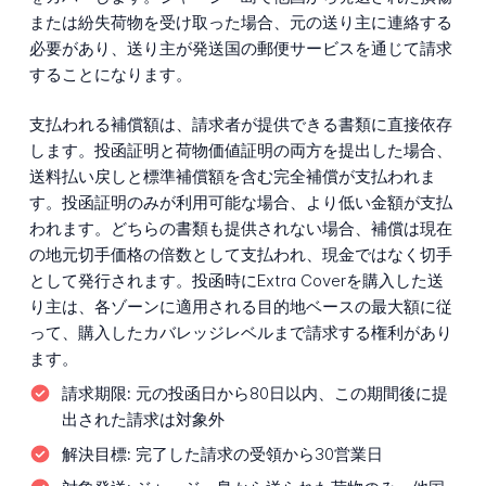
または紛失荷物を受け取った場合、元の送り主に連絡する
必要があり、送り主が発送国の郵便サービスを通じて請求
することになります。
支払われる補償額は、請求者が提供できる書類に直接依存
します。投函証明と荷物価値証明の両方を提出した場合、
送料払い戻しと標準補償額を含む完全補償が支払われま
す。投函証明のみが利用可能な場合、より低い金額が支払
われます。どちらの書類も提供されない場合、補償は現在
の地元切手価格の倍数として支払われ、現金ではなく切手
として発行されます。投函時にExtra Coverを購入した送
り主は、各ゾーンに適用される目的地ベースの最大額に従
って、購入したカバレッジレベルまで請求する権利があり
ます。
請求期限:
元の投函日から80日以内、この期間後に提
出された請求は対象外
解決目標:
完了した請求の受領から30営業日