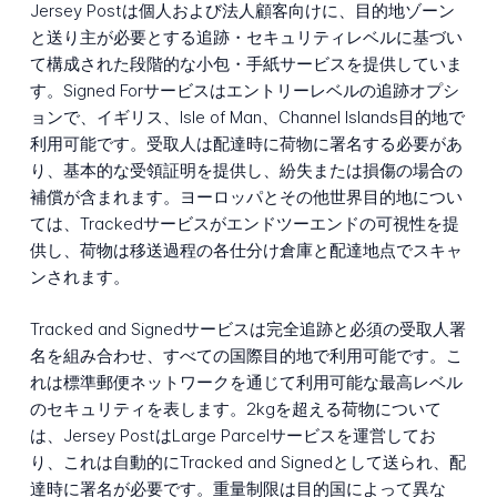
Jersey Postは個人および法人顧客向けに、目的地ゾーン
と送り主が必要とする追跡・セキュリティレベルに基づい
て構成された段階的な小包・手紙サービスを提供していま
す。Signed Forサービスはエントリーレベルの追跡オプシ
ョンで、イギリス、Isle of Man、Channel Islands目的地で
利用可能です。受取人は配達時に荷物に署名する必要があ
り、基本的な受領証明を提供し、紛失または損傷の場合の
補償が含まれます。ヨーロッパとその他世界目的地につい
ては、Trackedサービスがエンドツーエンドの可視性を提
供し、荷物は移送過程の各仕分け倉庫と配達地点でスキャ
ンされます。
Tracked and Signedサービスは完全追跡と必須の受取人署
名を組み合わせ、すべての国際目的地で利用可能です。こ
れは標準郵便ネットワークを通じて利用可能な最高レベル
のセキュリティを表します。2kgを超える荷物について
は、Jersey PostはLarge Parcelサービスを運営してお
り、これは自動的にTracked and Signedとして送られ、配
達時に署名が必要です。重量制限は目的国によって異な