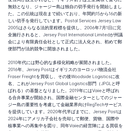
無効となり、ジャージー島は独自の切手発行を開始しまし
た。この伝統は現在まで続いており、年間約15から16の新
しい切手を発行しています。Postal Services Jersey Law
2005はさらなる法的里程標を提供し、2006年7月1日に完
全施行されると、Jersey Post International Limitedが州議
会により有限責任会社として正式に法人化され、初めて郵
便部門が法的競争に開放されました。
2010年代には野心的な多様化戦略が展開されました。
2016年、Jersey Postはイギリスのヨーロッパ物流会社
Fraser Freightを買収し、その後Woodside Logisticsに改
名、これがJersey Post Global Logistics部門（JPGLと呼
ばれる）の基盤となりました。2019年にはVaiieと呼ばれ
る合弁事業が開始され、国際金融センターとしてのジャー
ジー島の重要性を考慮して金融業界向けRegTechサービス
を提供しています。2020年代半ばまでに、Jersey Postは
2024年にアメリカ子会社を売却して郵便、貨物、国際中
核事業への再集中を図り、同年Vaiieの経営陣による買収を