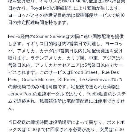
物を受け取り、イギリスとIsle of Manの配達は2から5営業
日かかり、Royal Mailの継続処理により変動が生じます。
ヨーロッパとその他世界目的地は標準郵便サービスで約10
日の推定配達時間を持ちます。
FedEx経由のCourier Serviceは大幅に速い国際配達を提供
します。イギリス目的地は約2営業日で到達し、ヨーロッ
パ、アメリカ、カナダは3営業日以内に宅配便発送を受け
取ります。ラテンアメリカ、カリブ海、中東、アジアは4
営業日以内、アフリカとオセアニアは5営業日以内でサー
ビスされます。このサービスはBroad Street、Rue Des
Pres、Grande Marche、St Peter、Le Quennevaisの5つ
の郵便局でのみ利用可能です。宅配便で送られた荷物は
Jersey Postの追跡ポータルではなく、FedEx独自のシステ
ムで追跡され、私書箱住所は宅配便配達には使用できませ
ん。
当日発送の締切時間は投函場所によって異なり、ポストボ
ックスは10:00までに回収される必要があり、支局は16:00