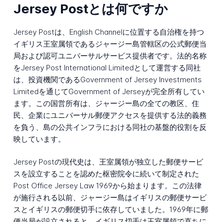
Jersey Postとは何ですか
Jersey Postは、English Channelに位置する自治権を持つ
イギリス王室属領であるジャージー島管轄区の公式郵便当
局および認可ユニバーサルサービス提供者です。法的名称
をJersey Post International Limitedとして運営する同社
は、投資機関であるGovernment of Jersey Investments
Limitedを通じてGovernment of Jerseyが完全所有してい
ます。この国営所有は、ジャージー島の全ての教区、住
民、企業にユニバーサル郵便アクセスを提供する法的義務
を負う、島の公共インフラにおける同社の基盤的役割を反
映しています。
Jersey Postの現代史は、王室属領が独立した郵便サービ
スを設立することを認めた枢密院令に続いて制定された
Post Office Jersey Law 1969から始まります。この法律
が施行される以前、ジャージー島はイギリスの郵便サービ
スとイギリスの郵便切手に依存していました。1969年に郵
便当局が設立されると、イギリス切手は王室属領で直ちに