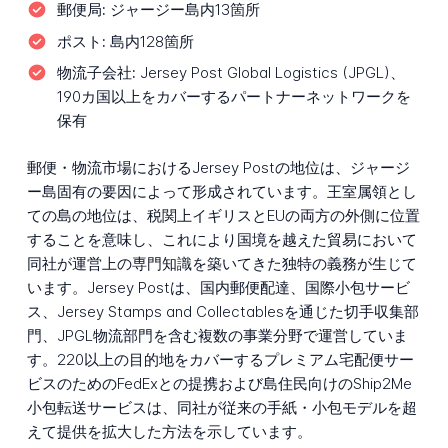
郵便局:
ジャージー島内13箇所
ポスト:
島内128箇所
物流子会社:
Jersey Post Global Logistics (JPGL)、
190カ国以上をカバーするパートナーネットワークを
保有
郵便・物流市場におけるJersey Postの地位は、ジャージ
ー島固有の要因によって形成されています。王室属領とし
ての島の地位は、税関上イギリスとEUの両方の外側に位置
することを意味し、これにより国境を越えた貿易において
同社が運営上の専門知識を築いてきた独特の義務が生じて
います。Jersey Postは、国内郵便配達、国際小包サービ
ス、Jersey Stamps and Collectablesを通じた切手収集部
門、JPGL物流部門を含む複数の事業分野で運営していま
す。220以上の目的地をカバーするプレミアム宅配便サー
ビスのためのFedExとの提携および島住民向けのShip2Me
小包転送サービスは、同社が従来の手紙・小包モデルを超
えて提供を拡大した方法を示しています。