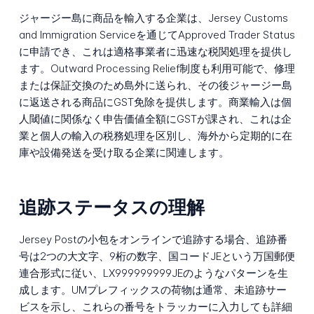
ジャージー島に商品を輸入する企業は、Jersey Customs
and Immigration Serviceを通じてApproved Trader Status
に申請でき、これは適格事業者に迅速な税関処理を提供し
ます。Outward Processing Relief制度も利用可能で、修理
または保証交換のため島外に送られ、その後ジャージー島
に返送される商品にGST免除を提供します。商業輸入は個
人閾値に関係なく申告価値全額にGSTが課され、これは企
業と個人の輸入の税務処理を区別し、海外から定期的に在
庫や設備発送を受け取る企業に関連します。
追跡ステータスの理解
Jersey Postの小包をオンラインで追跡する場合、追跡番
号は2つの大文字、9桁の数字、国コードJEという万国郵便
連合形式に従い、LX999999999JEのようなパターンを生
成します。UMプレフィックスの荷物は通常、未追跡サー
ビスを示し、これらの番号をトラッカーに入力しても詳細