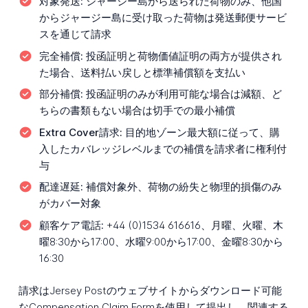
対象発送:
ジャージー島から送られた荷物のみ、他国
からジャージー島に受け取った荷物は発送郵便サービ
スを通じて請求
完全補償:
投函証明と荷物価値証明の両方が提供され
た場合、送料払い戻しと標準補償額を支払い
部分補償:
投函証明のみが利用可能な場合は減額、ど
ちらの書類もない場合は切手での最小補償
Extra Cover請求:
目的地ゾーン最大額に従って、購
入したカバレッジレベルまでの補償を請求者に権利付
与
配達遅延:
補償対象外、荷物の紛失と物理的損傷のみ
がカバー対象
顧客ケア電話:
+44 (0)1534 616616、月曜、火曜、木
曜8:30から17:00、水曜9:00から17:00、金曜8:30から
16:30
請求はJersey Postのウェブサイトからダウンロード可能
なCompensation Claim Formを使用して提出し、関連する