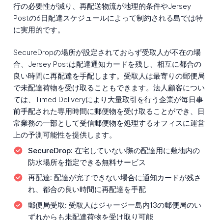
行の必要性が減り、再配送物流が地理的条件やJersey
Postの6日配達スケジュールによって制約される島では特
に実用的です。
SecureDropの場所が設定されておらず受取人が不在の場
合、Jersey Postは配達通知カードを残し、相互に都合の
良い時間に再配達を手配します。受取人は最寄りの郵便局
で未配達荷物を受け取ることもできます。法人顧客につい
ては、Timed Deliveryにより大量取引を行う企業が毎日事
前手配された専用時間に郵便物を受け取ることができ、日
常業務の一部として受信郵便物を処理するオフィスに運営
上の予測可能性を提供します。
SecureDrop:
在宅していない際の配達用に敷地内の
防水場所を指定できる無料サービス
再配達:
配達が完了できない場合に通知カードが残さ
れ、都合の良い時間に再配達を手配
郵便局受取:
受取人はジャージー島内13の郵便局のい
ずれからも未配達荷物を受け取り可能