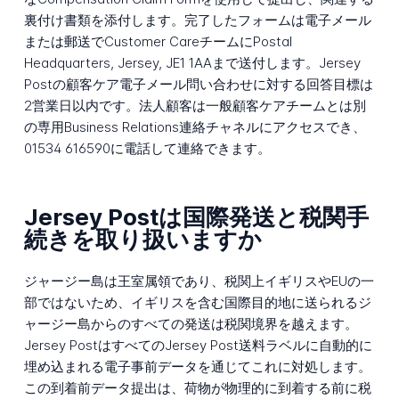
裏付け書類を添付します。完了したフォームは電子メール
または郵送でCustomer CareチームにPostal
Headquarters, Jersey, JE1 1AAまで送付します。Jersey
Postの顧客ケア電子メール問い合わせに対する回答目標は
2営業日以内です。法人顧客は一般顧客ケアチームとは別
の専用Business Relations連絡チャネルにアクセスでき、
01534 616590に電話して連絡できます。
Jersey Postは国際発送と税関手
続きを取り扱いますか
ジャージー島は王室属領であり、税関上イギリスやEUの一
部ではないため、イギリスを含む国際目的地に送られるジ
ャージー島からのすべての発送は税関境界を越えます。
Jersey PostはすべてのJersey Post送料ラベルに自動的に
埋め込まれる電子事前データを通じてこれに対処します。
この到着前データ提出は、荷物が物理的に到着する前に税