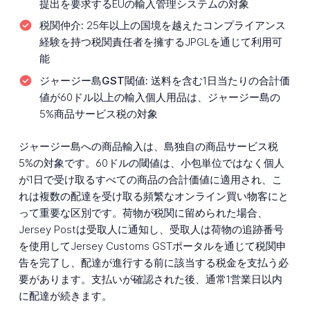
提出を要求するEUの輸入管理システムの対象
税関仲介:
25年以上の国境を越えたコンプライアンス
経験を持つ税関責任者を擁するJPGLを通じて利用可
能
ジャージー島GST閾値:
送料を含む1日当たりの合計価
値が60ドル以上の輸入個人用品は、ジャージー島の
5%商品サービス税の対象
ジャージー島への商品輸入は、島独自の商品サービス税
5%の対象です。60ドルの閾値は、小包単位ではなく個人
が1日で受け取るすべての商品の合計価値に適用され、こ
れは複数の配達を受け取る頻繁なオンライン買い物客にと
って重要な区別です。荷物が税関に留められた場合、
Jersey Postは受取人に通知し、受取人は荷物の追跡番号
を使用してJersey Customs GSTポータルを通じて税関申
告を完了し、配達が進行する前に該当する税金を支払う必
要があります。支払いが確認された後、通常1営業日以内
に配達が続きます。