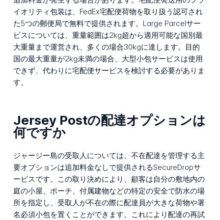
イオリティ包装は、FedEx宅配便荷物を取り扱う認可され
た5つの郵便局で無料で提供されます。Large Parcelサー
ビスについては、重量範囲は2kg超から適用可能な国別最
大重量まで運営され、多くの場合30kgに達します。目的
国の最大重量が2kg未満の場合、大型小包サービスは使用
できず、代わりに宅配便サービスを検討する必要がありま
す。
Jersey Postの配達オプションは
何ですか
ジャージー島の受取人については、不在配達を管理する主
要オプションは追加料金なしで提供されるSecureDropサ
ービスです。この取り決めにより、顧客は自分の敷地内の
庭の小屋、ポーチ、付属建物などの特定の安全で防水の場
所を指定し、受取人が不在の際に配達員が大きな荷物や署
名必須小包を置くことができます。これにより配達の再試