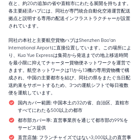
在と、約20の追加の省や直轄市にわたる展開を持ちます。
各主要経済ハブには、同社が専門統合自動化空港運営配送
拠点と説明する専用の配送インフラストラクチャーが設置
されています。
同社の本社と主要航空貨物ハブはShenzhen Bao'an
International Airportに直接位置しています。この場所によ
り、Kua Yue Expressは集荷から発送までの地上移送時間
を最小限に抑えてチャーター貨物便ネットワークを運営で
きます。航空ネットワークは11から13機の専用貨物機で構
成され、中国の主要都市を結び、同社の県をまたぐ当日配
送約束をサポートするため、3つの運航シフトで毎日複数
便を運航しています。
国内カバー範囲:
中国本土の32の省、自治区、直轄市
すべてにわたる500以上の都市
都市部カバー率:
直営事業所を通じて都市部の99%を
サービス提供
直営店舗:
フランチャイズではない3,000以上の直営事