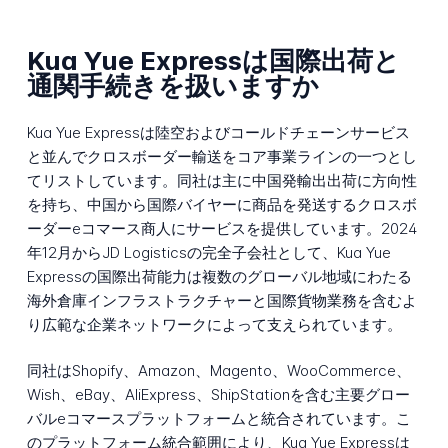
Kua Yue Expressは国際出荷と
通関手続きを扱いますか
Kua Yue Expressは陸空およびコールドチェーンサービス
と並んでクロスボーダー輸送をコア事業ラインの一つとし
てリストしています。同社は主に中国発輸出出荷に方向性
を持ち、中国から国際バイヤーに商品を発送するクロスボ
ーダーeコマース商人にサービスを提供しています。2024
年12月からJD Logisticsの完全子会社として、Kua Yue
Expressの国際出荷能力は複数のグローバル地域にわたる
海外倉庫インフラストラクチャーと国際貨物業務を含むよ
り広範な企業ネットワークによって支えられています。
同社はShopify、Amazon、Magento、WooCommerce、
Wish、eBay、AliExpress、ShipStationを含む主要グロー
バルeコマースプラットフォームと統合されています。こ
のプラットフォーム統合範囲により、Kua Yue Expressは