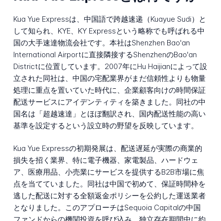
Kua Yue Expressは、中国語で跨越速递（Kuayue Sudi）と
して知られ、KYE、KY Expressという略称でも呼ばれる中
国の大手速達物流会社です。本社はShenzhen Bao'an
International Airportに直接隣接するShenzhenのBao'an
Districtに位置しています。2007年にHu Haijianによって設
立された同社は、中国の宅配業界がまだ信頼性よりも物量
処理に重点を置いていた時代に、企業顧客向けの時間保証
配送サービスにアイデンティティを築きました。同社の中
国名は「超越速達」とほぼ翻訳され、国内配送性能の高い
基準を設定するという設立時の野望を反映しています。
Kua Yue Expressの初期発展は、配送遅延が実際の商業的
損失を招く業界、特に電子機器、家電製品、ハードウェ
ア、医療用品、小売業にサービスを提供するB2B市場に焦
点を当てていました。同社は中国で初めて、保証時間枠を
逃した配送に対する全額返金ポリシーを公約した運送業者
となりました。このアプローチはSequoia Capitalの中国
ファンドからの機関投資を呼び込み、独立存在期間中に約