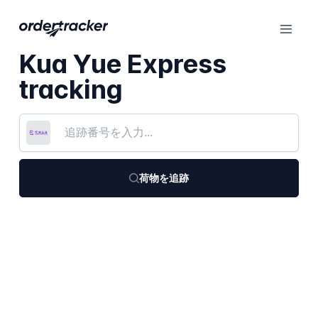
Kua Yue Express
tracking
荷物を追跡