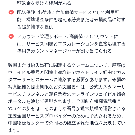
額返金を受ける権利がある
配送保険:
出荷時に付加価値サービスとして利用可
能、標準返金条件を超える紛失または破損商品に対す
る追加補償を提供
アカウント管理サポート:
高価値B2Bアカウントに
は、サービス問題とエスカレーションを直接処理する
専用アカウントマネージャーが割り当てられる
破損または紛失出荷に関連するクレームについて、顧客は
ウェイビル番号と関連出荷詳細でホットライン経由でカス
タマーサービスチームに連絡する必要があります。破損の
写真証拠と提出期限などの文書要件は、公式カスタマーサ
ービスチャンネルと運送業者のオンラインウェイビル照会
ポータルを通じて処理されます。全国配布短縮電話番号
95324の所有は、そのような番号が通常規模で運営される
主要全国サービスプロバイダーのために予約されるため、
中国物流セクターでの同社の確立された地位を反映してい
ます。