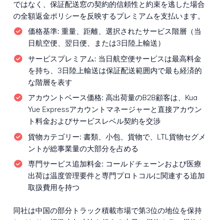
ではなく、保証配送窓の契約的信頼性と約束を逃した場合
の全額返金ポリシーを反映するプレミアムを支払います。
価格基準:
重量、距離、選択されたサービス階層（当
日航空便、翌日便、または3日陸上輸送）
サービスプレミアム:
当日航空便サービスは最高料金
を持ち、3日陸上輸送は保証配送範囲内で最も経済的
な階層を表す
アカウントベース価格:
高出荷量のB2B顧客は、Kua
Yue Expressアカウントマネージャーと直接アカウン
ト料金およびサービスレベル契約を交渉
貨物カテゴリー:
書類、小包、貨物で、LTL貨物セグメ
ントが総事業量の大部分を占める
専門サービス追加料金:
コールドチェーンおよび医療
出荷は温度管理要件と専門プロトコルに関連する追加
取扱費用を持つ
同社は中国の部分トラック積載市場で第3位の地位を保持