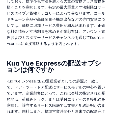
しており、標準小包寸法を超える大量の貨物クラス貨物を
扱うことを意味します。特定の最大重量と寸法制限はサー
ビスタイプと貨物カテゴリーによって異なります。コール
ドチェーン商品や高価値電子機器出荷などの専門貨物につ
いては、価格に追加サービス費用が組み込まれます。正確
な料金情報と寸法制限を求める企業顧客は、アカウント管
理およびカスタマーサービスチャンネルを通じてKua Yue
Expressに直接連絡するよう案内されます。
Kua Yue Expressの配送オプシ
ョンは何ですか
Kua Yue ExpressはB2B運送業者としての起源と一致し
て、ドア・ツー・ドア配送にサービスモデルの中心を置い
ています。企業顧客にとって、これは会社の指定された受
領地点、荷積みドック、または受付エリアへの直接配送を
意味し、該当するサービス階層では文書と配送証明が含ま
れます。同社はまた、標準営業時間外と週末での配送完了