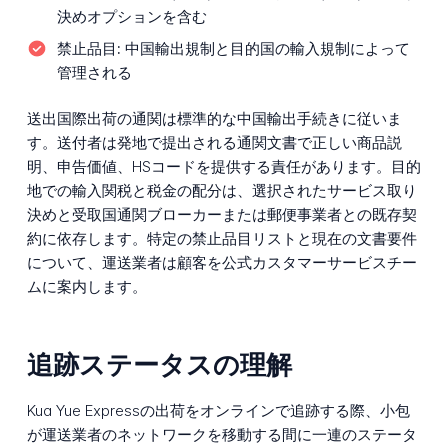
決めオプションを含む
禁止品目:
中国輸出規制と目的国の輸入規制によって
管理される
送出国際出荷の通関は標準的な中国輸出手続きに従いま
す。送付者は発地で提出される通関文書で正しい商品説
明、申告価値、HSコードを提供する責任があります。目的
地での輸入関税と税金の配分は、選択されたサービス取り
決めと受取国通関ブローカーまたは郵便事業者との既存契
約に依存します。特定の禁止品目リストと現在の文書要件
について、運送業者は顧客を公式カスタマーサービスチー
ムに案内します。
追跡ステータスの理解
Kua Yue Expressの出荷をオンラインで追跡する際、小包
が運送業者のネットワークを移動する間に一連のステータ