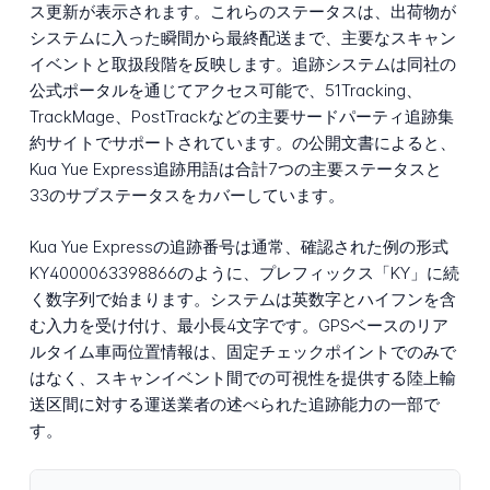
ス更新が表示されます。これらのステータスは、出荷物が
システムに入った瞬間から最終配送まで、主要なスキャン
イベントと取扱段階を反映します。追跡システムは同社の
公式ポータルを通じてアクセス可能で、51Tracking、
TrackMage、PostTrackなどの主要サードパーティ追跡集
約サイトでサポートされています。の公開文書によると、
Kua Yue Express追跡用語は合計7つの主要ステータスと
33のサブステータスをカバーしています。
Kua Yue Expressの追跡番号は通常、確認された例の形式
KY4000063398866のように、プレフィックス「KY」に続
く数字列で始まります。システムは英数字とハイフンを含
む入力を受け付け、最小長4文字です。GPSベースのリア
ルタイム車両位置情報は、固定チェックポイントでのみで
はなく、スキャンイベント間での可視性を提供する陸上輸
送区間に対する運送業者の述べられた追跡能力の一部で
す。