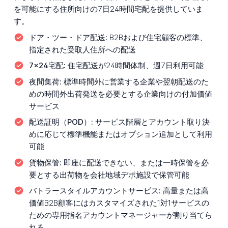
を可能にする住所向けの7日24時間宅配を提供していま
す。
ドア・ツー・ドア配送:
B2Bおよび住宅顧客の標準、
指定された受取人住所への配送
7x24宅配:
住宅配送が24時間体制、週7日利用可能
夜間集荷:
標準時間外に営業する企業や翌朝配送のた
めの時間外出荷発送を必要とする企業向けの付加価値
サービス
配送証明（POD）:
サービス階層とアカウント取り決
めに応じて標準機能またはオプション追加として利用
可能
貨物保管:
即座に配送できない、または一時保管を必
要とする出荷物を会社地域デポ施設で保管可能
バトラースタイルアカウントサービス:
高量または高
価値B2B顧客にはカスタマイズされた1対1サービスの
ための専用指名アカウントマネージャーが割り当てら
れる