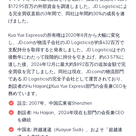
$172.95百万の外部資金を調達しました。JD Logisticsによ
る完全買収直前の3年間で、同社は年間約30%の成長を遂
げました。
Kua Yue Expressの所有権は2020年8月から大幅に変化
し、JD.comが物流子会社のJD Logisticsが約$432百万で
支配持分を取得すると発表しました。JD Logisticsはその
後数年にわたって段階的に持分を引き上げ、約63.57%に
達した後、2024年12月に最大約$892百万の追加金額で完
全買収を完了しました。同社は現在、JD.comの物流部門
であるJD Logisticsの完全子会社として運営されており、
創設者のHu HaijianはKua Yue Express部門の会長兼CEOを
務めています。
設立:
2007年、中国広東省Shenzhen
創設者:
Hu Haijian、2024年現在も部門の会長兼CEO
を継続
中国名:
跨越速递（Kuayue Sudi）、およそ「超越速