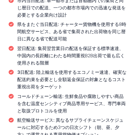
市内当日配送:
単一都市または首都圏内での集荷と同
じ暦日での配送、一つの都市市場内での迅速な発送を
必要とする企業向け設計
県をまたぐ当日配送:
チャーター貨物機を使用する8時
間航空サービス、ある省で集荷された出荷物を同じ暦
日に異なる省で配送可能
翌日配送:
集荷翌営業日の配送を保証する標準速達、
中国内の長距離にわたる時間重視B2B出荷で最も広く
使用される階層
3日配送:
陸上輸送を使用するエコノミー速達、確実な
配送約束を必要とし全額返金保証の対象となるコスト
重視出荷をターゲット
コールドチェーン輸送:
生鮮食品や腐敗しやすい商品
を含む温度センシティブ商品専用サービス、専門車両
と取扱プロトコルを使用
航空輸送サービス:
異なるサプライチェーンスケジュ
ールに対応するため3つの日次シフト（朝、昼、夕
方）で運営される専用貨物便オプション