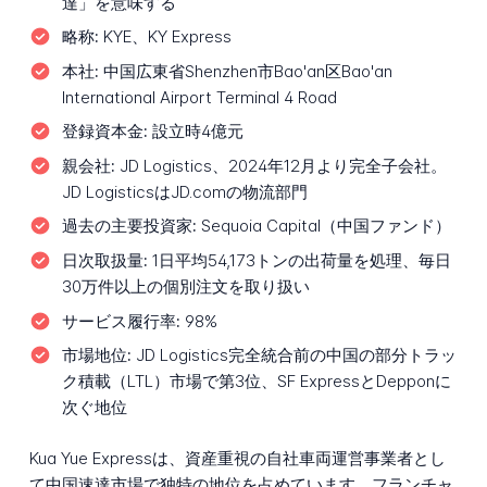
達」を意味する
略称:
KYE、KY Express
本社:
中国広東省Shenzhen市Bao'an区Bao'an
International Airport Terminal 4 Road
登録資本金:
設立時4億元
親会社:
JD Logistics、2024年12月より完全子会社。
JD LogisticsはJD.comの物流部門
過去の主要投資家:
Sequoia Capital（中国ファンド）
日次取扱量:
1日平均54,173トンの出荷量を処理、毎日
30万件以上の個別注文を取り扱い
サービス履行率:
98%
市場地位:
JD Logistics完全統合前の中国の部分トラッ
ク積載（LTL）市場で第3位、SF ExpressとDepponに
次ぐ地位
Kua Yue Expressは、資産重視の自社車両運営事業者とし
て中国速達市場で独特の地位を占めています。フランチャ