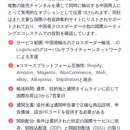
複数の販売チャンネルを通じて同時に輸出する中国商人に
とって実用的なオプションとして位置づけられます。同社
はまた主要な国際小包追跡集約サイトにリストされサポー
トされており、中国発クロスボーダー小包の国際ルーティ
ングエコシステムでの役割を確認しています。
サービス範囲:
中国発輸出のクロスボーダー輸送、JD
Logisticsのグローバルサプライチェーンネットワーク
による支援
eコマースプラットフォーム互換性:
Shopify、
Amazon、Magento、WooCommerce、Wish、
eBay、AliExpress、ShipStationと統合
輸送時間:
通常、目的地と通関タイムラインに応じて
国際出荷は3から7営業日
通関文書:
送付者は通関申告書で正確な商品説明、申
告価値、該当HSコードを提供する必要がある
関税配分:
条件は選択された特定の国際サービスに依
存。関税込配送（DDP）と関税別配送（DDU）の取り