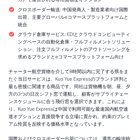
クロスボーダー輸送:
中国発商人・製造業者向け国際
出荷、主要グローバルeコマースプラットフォームと
統合
クラウド倉庫サービス:
EDIとクラウドコンピューティ
ングベースの自動化倉庫・フルフィルメントソリュー
ション、注文フルフィルメントのアウトソーシングを
求めるブランドとeコマースプラットフォーム向け
チャーター航空貨物を介して8時間以内に完了する県をま
たぐ当日サービスは、Kua Yue Expressのブランド評判と
最も密接に関連する商品です。同社は貨物機を朝、昼、夕
方の3つの日次シフト窓で運航し、顧客がサプライチェー
ンスケジュールに合う飛行窓を選択できます。これによ
り、Kua Yue Expressは中国で利用可能な最速国内航空速
達オプションと直接競争する立場に置かれ、約束のプレミ
アム性質を反映する価格水準となっています。
国際およびクロスボーダー出荷については、通常の輸送時