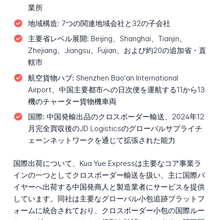
業所
地域構造:
7つの関連地域会社と32の子会社
主要省レベル展開:
Beijing、Shanghai、Tianjin、
Zhejiang、Jiangsu、Fujian、および約20の追加省・直
轄市
航空貨物ハブ:
Shenzhen Bao'an International
Airport、中国主要都市への日次便を運航する11から13
機のチャーター貨物機車両
国際:
中国発輸出品のクロスボーダー輸送、2024年12
月完全買収後のJD Logisticsのグローバルサプライチ
ェーンネットワークを通じて拡張された能力
国際出荷について、Kua Yue Expressは主要なコア事業ラ
インの一つとしてクロスボーダー輸送を扱い、主に国際バ
イヤーへ出荷する中国発商人と製造業者にサービスを提供
しています。同社は主要なグローバル小包追跡プラットフ
ォームに統合されており、クロスボーダー小包の国際ルー