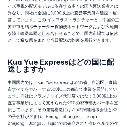
イズ重視の配送モデルに依存する多くの国内運送業者とは
異なり、同社は全国に3,000以上の直営事業所を建設・運
営しています。この インフラストラクチャーと、中国の主
要都市を結ぶチャーター貨物便ネットワークおよび広範囲
な陸上輸送車両と組み合わせることで、国内市場では依然
として稀な県をまたぐ当日配送の約束を履行できます。
Kua Yue Expressはどの国に配
送しますか
中国国内では、Kua Yue Expressは32の省、自治区、直轄
市すべてをカバーする500以上の都市で事業を展開してい
ます。同社はフランチャイズ代理店ではなく3,000以上の
直営事業所によって支えられた99%の都市部カバー率を宣
伝しています。その運営構造には7つの関連地域会社と32
の子会社が含まれ、Beijing、Shanghai、Tianjin、
Zhejiang、Jiangsu、Fujianでの確立された省レベルでの存