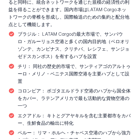
ると同時に、統合ネットワークを通じた規模の経済性の利
益を得ることができます。国内市場はLATAM Cargoネッ
トワークの脊椎を形成し、国際輸送のための集約と配分地
点として機能します。
ブラジル：
LATAM Cargoの最大市場で、サンパウ
ロ・ガルーリョス空港と多くの国内目的地（ベロオリ
ゾンテ、カンピナス、クリチバ、レシフェ、サンジョ
ゼドスカンポス）を有するハブを設置
チリ：
同社の歴史的市場で、サンティアゴのアルトゥ
ーロ・メリノ・ベニテス国際空港を主要ハブとして設
置
コロンビア：
ボゴタエルドラド空港のハブから国全体
をカバー、ラテンアメリカで最も活動的な貨物空港の
一つ
エクアドル：
キトとグアヤキルを含む主要都市をカバ
ー、生鮮食品の輸出に特化
ペルー：
リマ・ホルヘ・チャベス空港のハブから強力