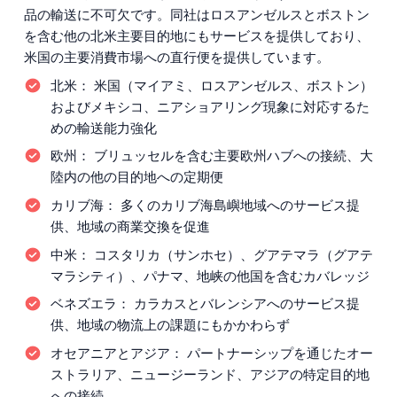
品の輸送に不可欠です。同社はロスアンゼルスとボストン
を含む他の北米主要目的地にもサービスを提供しており、
米国の主要消費市場への直行便を提供しています。
北米：
米国（マイアミ、ロスアンゼルス、ボストン）
およびメキシコ、ニアショアリング現象に対応するた
めの輸送能力強化
欧州：
ブリュッセルを含む主要欧州ハブへの接続、大
陸内の他の目的地への定期便
カリブ海：
多くのカリブ海島嶼地域へのサービス提
供、地域の商業交換を促進
中米：
コスタリカ（サンホセ）、グアテマラ（グアテ
マラシティ）、パナマ、地峡の他国を含むカバレッジ
ベネズエラ：
カラカスとバレンシアへのサービス提
供、地域の物流上の課題にもかかわらず
オセアニアとアジア：
パートナーシップを通じたオー
ストラリア、ニュージーランド、アジアの特定目的地
への接続