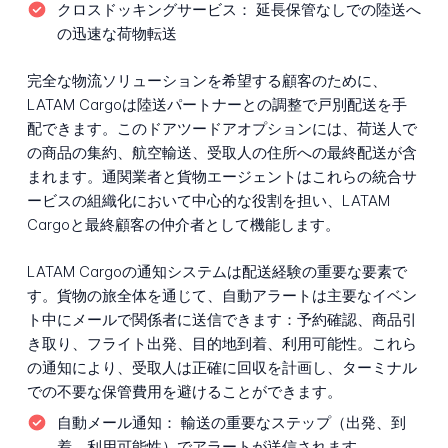
クロスドッキングサービス：
延長保管なしでの陸送へ
の迅速な荷物転送
完全な物流ソリューションを希望する顧客のために、
LATAM Cargoは陸送パートナーとの調整で戸別配送を手
配できます。このドアツードアオプションには、荷送人で
の商品の集約、航空輸送、受取人の住所への最終配送が含
まれます。通関業者と貨物エージェントはこれらの統合サ
ービスの組織化において中心的な役割を担い、LATAM
Cargoと最終顧客の仲介者として機能します。
LATAM Cargoの通知システムは配送経験の重要な要素で
す。貨物の旅全体を通じて、自動アラートは主要なイベン
ト中にメールで関係者に送信できます：予約確認、商品引
き取り、フライト出発、目的地到着、利用可能性。これら
の通知により、受取人は正確に回収を計画し、ターミナル
での不要な保管費用を避けることができます。
自動メール通知：
輸送の重要なステップ（出発、到
着、利用可能性）でアラートが送信されます