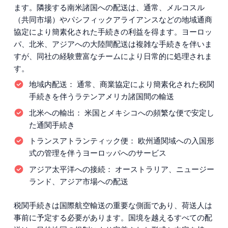
ます。隣接する南米諸国への配送は、通常、メルコスル
（共同市場）やパシフィックアライアンスなどの地域通商
協定により簡素化された手続きの利益を得ます。ヨーロッ
パ、北米、アジアへの大陸間配送は複雑な手続きを伴いま
すが、同社の経験豊富なチームにより日常的に処理されま
す。
地域内配送：
通常、商業協定により簡素化された税関
手続きを伴うラテンアメリカ諸国間の輸送
北米への輸出：
米国とメキシコへの頻繁な便で安定し
た通関手続き
トランスアトランティック便：
欧州通関域への入国形
式の管理を伴うヨーロッパへのサービス
アジア太平洋への接続：
オーストラリア、ニュージー
ランド、アジア市場への配送
税関手続きは国際航空輸送の重要な側面であり、荷送人は
事前に予定する必要があります。国境を越えるすべての配