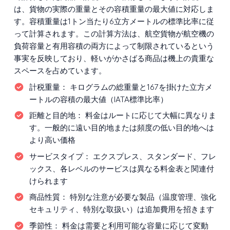
は、貨物の実際の重量とその容積重量の最大値に対応しま
す。容積重量は1トン当たり6立方メートルの標準比率に従
って計算されます。この計算方法は、航空貨物が航空機の
負荷容量と有用容積の両方によって制限されているという
事実を反映しており、軽いがかさばる商品は機上の貴重な
スペースを占めています。
計税重量：
キログラムの総重量と167を掛けた立方メ
ートルの容積の最大値（IATA標準比率）
距離と目的地：
料金はルートに応じて大幅に異なりま
す。一般的に遠い目的地または頻度の低い目的地へは
より高い価格
サービスタイプ：
エクスプレス、スタンダード、フレ
ックス、各レベルのサービスは異なる料金表と関連付
けられます
商品性質：
特別な注意が必要な製品（温度管理、強化
セキュリティ、特別な取扱い）は追加費用を招きます
季節性：
料金は需要と利用可能な容量に応じて変動