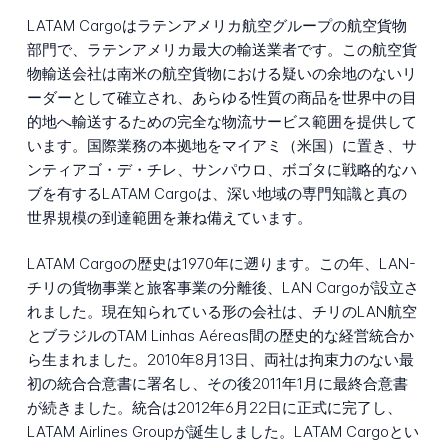
LATAM Cargoはラテンアメリカ航空グループの航空貨物
部門で、ラテンアメリカ最大の輸送業者です。この航空貨
物輸送会社は南米の航空貨物における疑いの余地のないリ
ーダーとして確立され、あらゆる性質の商品を世界中の目
的地へ輸送するための完全な物流サービス範囲を提供して
います。国際業務の本拠地をマイアミ（米国）に置き、サ
ンティアゴ・デ・チレ、サンパウロ、ボゴタに戦略的なハ
ブを有するLATAM Cargoは、深い地域の専門知識と真の
世界規模の到達範囲を兼ね備えています。
LATAM Cargoの歴史は1970年に遡ります。この年、LAN-
チリの貨物事業と旅客事業の分離後、LAN Cargoが設立さ
れました。現在知られている形の会社は、チリのLAN航空
とブラジルのTAM Linhas Aéreas間の歴史的な経営統合か
ら生まれました。2010年8月13日、両社は拘束力のない最
初の統合合意書に署名し、その後2011年1月に最終合意書
が続きました。統合は2012年6月22日に正式に完了し、
LATAM Airlines Groupが誕生しました。LATAM Cargoとい