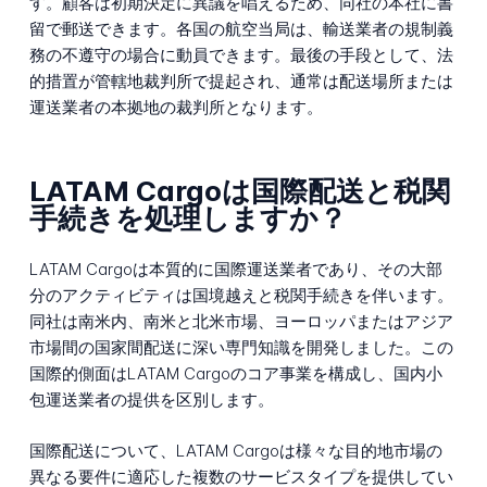
す。顧客は初期決定に異議を唱えるため、同社の本社に書
留で郵送できます。各国の航空当局は、輸送業者の規制義
務の不遵守の場合に動員できます。最後の手段として、法
的措置が管轄地裁判所で提起され、通常は配送場所または
運送業者の本拠地の裁判所となります。
LATAM Cargoは国際配送と税関
手続きを処理しますか？
LATAM Cargoは本質的に国際運送業者であり、その大部
分のアクティビティは国境越えと税関手続きを伴います。
同社は南米内、南米と北米市場、ヨーロッパまたはアジア
市場間の国家間配送に深い専門知識を開発しました。この
国際的側面はLATAM Cargoのコア事業を構成し、国内小
包運送業者の提供を区別します。
国際配送について、LATAM Cargoは様々な目的地市場の
異なる要件に適応した複数のサービスタイプを提供してい