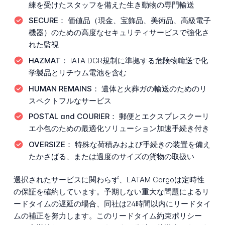
練を受けたスタッフを備えた生き動物の専門輸送
SECURE：
価値品（現金、宝飾品、美術品、高級電子
機器）のための高度なセキュリティサービスで強化さ
れた監視
HAZMAT：
IATA DGR規制に準拠する危険物輸送で化
学製品とリチウム電池を含む
HUMAN REMAINS：
遺体と火葬ガの輸送のためのリ
スペクトフルなサービス
POSTAL and COURIER：
郵便とエクスプレスクーリ
エ小包のための最適化ソリューション加速手続き付き
OVERSIZE：
特殊な荷積みおよび手続きの装置を備え
たかさばる、または過度のサイズの貨物の取扱い
選択されたサービスに関わらず、LATAM Cargoは定時性
の保証を確約しています。予期しない重大な問題によるリ
ードタイムの遅延の場合、同社は24時間以内にリードタイ
ムの補正を努力します。このリードタイム約束ポリシー