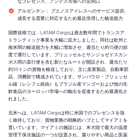
なプレゼンス、アンデス市場への玄関口
アルゼンチン：
ブエノスアイレスへのサービス提供、
成長する需要に対応するため最近倍増した輸送能力
国際規模では、LATAM Cargoは過去数年間でトランスア
トランティック事業を大幅に拡大しました。同社は欧州と
南米間の輸送能力を大幅に増加させ、週当たり約15便の頻
度で運行しています。ブリュッセルとサンジョゼドスカン
ポス間の直行便を含む新たなルートが開設され、週当たり
約50トンの貨物を輸送しており、主に産業製品、自動車部
品、消費財で構成されています。サンパウロ・ブリュッセ
ル線（レシフェ経由）もブラジル産マンゴーおよび他の生
鮮食品のヨーロッパ市場への輸出を促進するため最適化さ
れました。
北米へは、LATAM Cargoは特に米国でのプレゼンスを強
く維持しており、貨物業務の戦略的ハブとしてマイアミを
置いています。マイアミの施設には、米大陸で最大の温度
管理下保冷施設の一つが設置され、腐りやすい商品と医薬