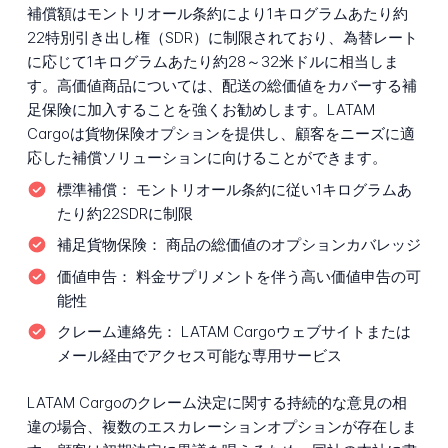
補償額はモントリオール条約により1キログラムあたり約
22特別引き出し権（SDR）に制限されており、為替レート
に応じて1キログラムあたり約28～32米ドルに相当しま
す。高価値商品については、配送の総価値をカバーする補
足保険に加入することを強くお勧めします。LATAM
Cargoは貨物保険オプションを提供し、顧客をニーズに適
応した補償ソリューションに向けることができます。
標準補償：
モントリオール条約に従い1キログラムあ
たり約22SDRに制限
補足貨物保険：
商品の総価値のオプションカバレッジ
価値申告：
料金サプリメントを伴う高い価値申告の可
能性
クレーム連絡先：
LATAM Cargoウェブサイトまたは
メール経由でアクセス可能な専用サービス
LATAM Cargoのクレーム決定に関する持続的な意見の相
違の場合、複数のエスカレーションオプションが存在しま