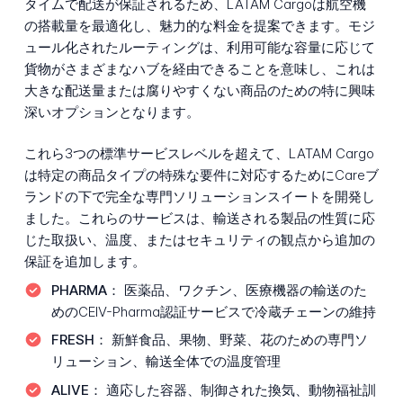
タイムで配送が保証されるため、LATAM Cargoは航空機
の搭載量を最適化し、魅力的な料金を提案できます。モジ
ュール化されたルーティングは、利用可能な容量に応じて
貨物がさまざまなハブを経由できることを意味し、これは
大きな配送量または腐りやすくない商品のための特に興味
深いオプションとなります。
これら3つの標準サービスレベルを超えて、LATAM Cargo
は特定の商品タイプの特殊な要件に対応するためにCareブ
ランドの下で完全な専門ソリューションスイートを開発し
ました。これらのサービスは、輸送される製品の性質に応
じた取扱い、温度、またはセキュリティの観点から追加の
保証を追加します。
PHARMA：
医薬品、ワクチン、医療機器の輸送のた
めのCEIV-Pharma認証サービスで冷蔵チェーンの維持
FRESH：
新鮮食品、果物、野菜、花のための専門ソ
リューション、輸送全体での温度管理
ALIVE：
適応した容器、制御された換気、動物福祉訓