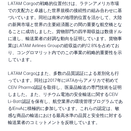
LATAM Cargoの戦略的位置付けは、ラテンアメリカ市場
での支配力と卓越した世界規模の接続性の組み合わせに基
づいています。同社は南米の地理的位置を活かして、大陸
の新興市場と世界の主要経済圏との間の重要な航空橋とな
ることに成功しました。貨物部門の四半期収益は数億ドル
に達し、輸送業者の好調な動向を証明しています。貨物事
業はLATAM Airlines Groupの総収益の約12.8%を占めてお
り、コングロマリット内でのこの事業の戦略的重要性を示
しています。
LATAM Cargoはまた、多数の品質認証による差別化も行
っています。同社は2017年にIATAからアメリカで初めて
CEIV Pharma認証を取得し、医薬品輸送の専門技術を証明
しました。また、リチウム電池の安全輸送に関するCEIV
Li-Batt認証を保有し、航空業界の環境管理プログラムであ
るIEnvAに積極的に参加しています。これらの認定は、敏
感な商品の輸送における最高水準の品質と安全性に対する
輸送業者のコミットメントを反映しています。