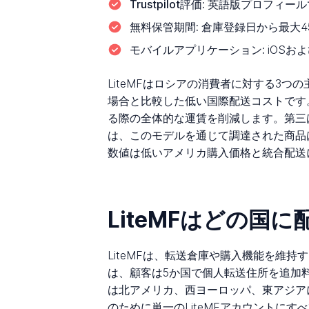
Trustpilot評価:
英語版プロフィールで
無料保管期間:
倉庫登録日から最大4
モバイルアプリケーション:
iOSおよ
LiteMFはロシアの消費者に対する3
場合と比較した低い国際配送コストです
る際の全体的な運賃を削減します。第三
は、このモデルを通じて調達された商品
数値は低いアメリカ購入価格と統合配送
LiteMFはどの国
LiteMFは、転送倉庫や購入機能を維
は、顧客は5か国で個人転送住所を追加
は北アメリカ、西ヨーロッパ、東アジア
のために単一のLiteMFアカウントに