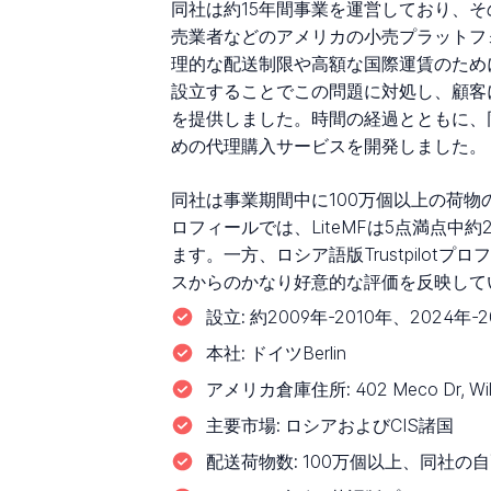
同社は約15年間事業を運営しており、その
売業者などのアメリカの小売プラットフ
理的な配送制限や高額な国際運賃のために直
設立することでこの問題に対処し、顧客
を提供しました。時間の経過とともに、
めの代理購入サービスを開発しました。
同社は事業期間中に100万個以上の荷物の
ロフィールでは、LiteMFは5点満点
ます。一方、ロシア語版Trustpilo
スからのかなり好意的な評価を反映して
設立:
約2009年-2010年、202
本社:
ドイツBerlin
アメリカ倉庫住所:
402 Meco Dr, 
主要市場:
ロシアおよびCIS諸国
配送荷物数:
100万個以上、同社の