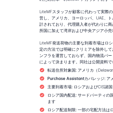
LiteMFスタッフが顧客に代わって実際の
営し、アメリカ、ヨーロッパ、UAE、
計されており、代理購入者が代わりに商
所国に加えて湾岸および中央アジア小売
LiteMF発送荷物の主要な到着市場は
定の方法では明確にクリミアを除外してお
ンフラを運営しておらず、国内物流パー
によって決まります。同社は公開資料で
転送住所対象国:
アメリカ（Dela
Purchase Assistantカバレッジ:
アメ
主要到着市場:
ロシアおよびCIS諸国
ロシア国内配送:
サードパーティの
ます
ロシア配送制限:
一部の宅配方法は