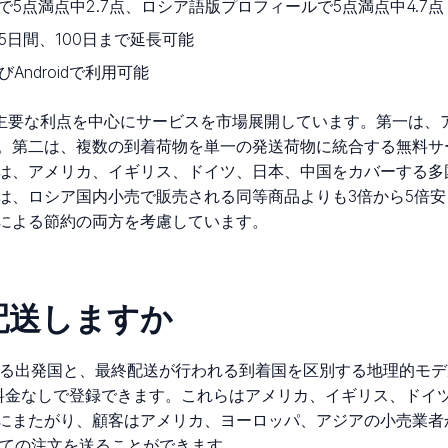
5点満点中2.7点、ロシア語版プロフィールで5点満点中4.7点
5日間、100日まで延長可能
びAndroidで利用可能
つの主要な利点を中心にサービスを市場展開しています。第一は
。第二は、複数の到着荷物を単一の発送荷物に統合する無料サ
は、アメリカ、イギリス、ドイツ、日本、中国をカバーする多
は、ロシア国内小売で販売される同等商品よりも3倍から5倍
による節約の両方を考慮しています。
に配送しますか
持する出発国と、最終配送が行われる到着国を区別する地理的モ
料金なしで登録できます。これらはアメリカ、イギリス、ドイ
にまたがり、顧客はアメリカ、ヨーロッパ、アジアの小売業者
すべての注文を送ることができます。