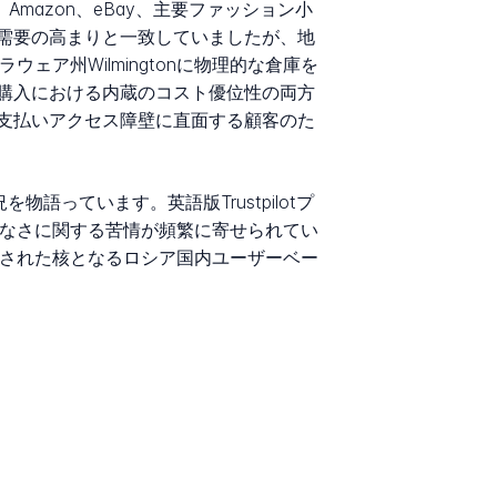
mazon、eBay、主要ファッション小
需要の高まりと一致していましたが、地
ェア州Wilmingtonに物理的な倉庫を
購入における内蔵のコスト優位性の両方
支払いアクセス障壁に直面する顧客のた
っています。英語版Trustpilotプ
性のなさに関する苦情が頻繁に寄せられてい
々構築された核となるロシア国内ユーザーベー