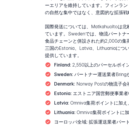
ーエリアを維持しています。フィンランド人
の自然な集中ではなく、意図的な拡張戦
国際発送については、Matkahuol
ています。Swedenでは、物流パートナーは
食品チェーンと併設された約2,000の集
三国のEstonia、Latvia、Lith
提供しています。
Finland:
2,550以上のパーセルポ
Sweden:
パートナー運送業者Bring
Denmark:
Norway Postの物流
Estonia:
エストニア国営郵便事業者O
Latvia:
Omniva集荷ポイントに
Lithuania:
Omniva集荷ポイント
ヨーロッパ全域:
拡張運送業者パー