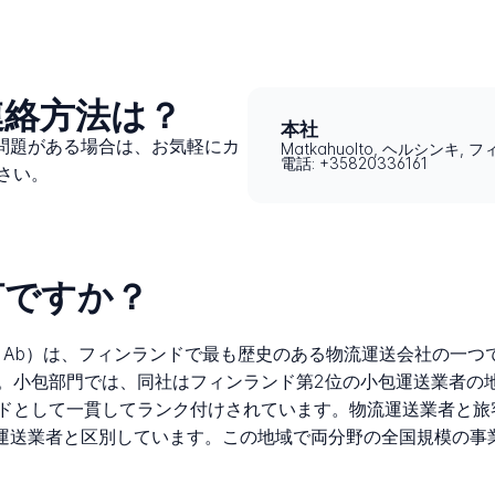
の連絡方法は？
本社
スに問題がある場合は、お気軽にカ
Matkahuolto, ヘルシンキ,
電話: +35820336161
さい。
は何ですか？
kahuolto Ab）は、フィンランドで最も歴史のある物流運送会
。小包部門では、同社はフィンランド第2位の小包運送業者の
ドとして一貫してランク付けされています。物流運送業者と旅
他の北欧運送業者と区別しています。この地域で両分野の全国規模の