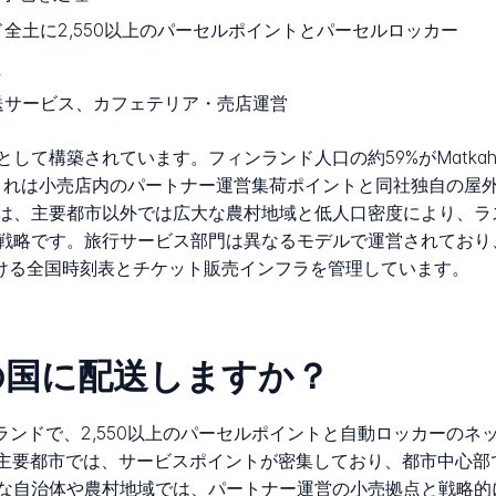
全土に2,550以上のパーセルポイントとパーセルロッカー
員
送サービス、カフェテリア・売店運営
て構築されています。フィンランド人口の約59%がMatkah
これは小売店内のパートナー運営集荷ポイントと同社独自の屋
は、主要都市以外では広大な農村地域と低人口密度により、ラ
戦略です。旅行サービス部門は異なるモデルで運営されており、
停における全国時刻表とチケット販売インフラを管理しています。
はどの国に配送しますか？
フィンランドで、2,550以上のパーセルポイントと自動ロッカー
u、Ouluなどの主要都市では、サービスポイントが密集しており、都市
な自治体や農村地域では、パートナー運営の小売拠点と戦略的