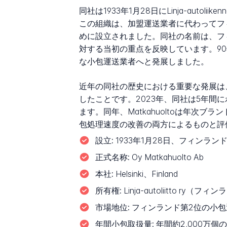
同社は1933年1月28日にLinja-autol
この組織は、加盟運送業者に代わってフ
めに設立されました。同社の名前は、フ
対する当初の重点を反映しています。90
な小包運送業者へと発展しました。
近年の同社の歴史における重要な発展は、M
したことです。2023年、同社は5年間
ます。同年、Matkahuoltoは年
包処理速度の改善の両方によるものと評
設立:
1933年1月28日、フィンランドの民間バス
正式名称:
Oy Matkahuolto Ab
本社:
Helsinki、Finland
所有権:
Linja-autoliitto
市場地位:
フィンランド第2位の小包
年間小包取扱量:
年間約2,000万個