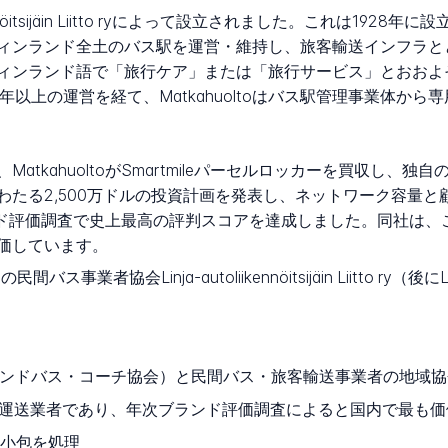
iikennöitsijäin Liitto ryによって設立されました。これは
ィンランド全土のバス駅を運営・維持し、旅客輸送インフラと
ィンランド語で「旅行ケア」または「旅行サービス」とおおよ
年以上の運営を経て、Matkahuoltoはバス駅管理事業体か
atkahuoltoがSmartmileパーセルロッカーを買収し、
にわたる2,500万ドルの投資計画を発表し、ネットワーク容量
次ブランド評価調査で史上最高の評判スコアを達成しました。同社は
価しています。
事業者協会Linja-autoliikennöitsijäin Liitto ry（後にL
 ry（フィンランドバス・コーチ協会）と民間バス・旅客輸送事業者の地域
運送業者であり、年次ブランド評価調査によると国内で最も価
の小包を処理