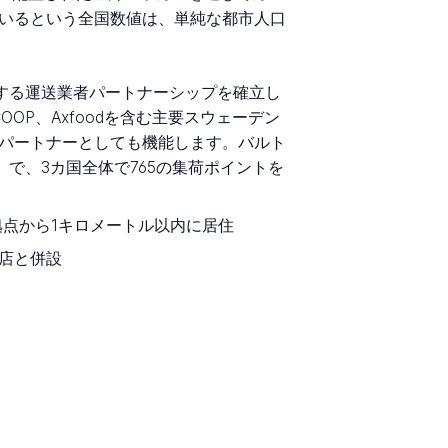
んでいるという全国数値は、単純な都市人口
張する運送業者パートナーシップを確立し
COOP、Axfoodを含む主要スウェーデン
の運営パートナーとしても機能します。バルト
事業者）で、3カ国全体で765の集荷ポイントを
拠点から1キロメートル以内に居住
品店と併設