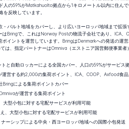
の59%がMatkahuolto拠点から1キロメートル以内に住
略を反映しています。
toは北欧・バルト地域をカバーし、より広いヨーロッパ地域まで拡
Bringで、これはNorway Postの物流子会社であり、ICA、
荷ポイントを運営しています。BringはDenmarkへの発送
uaniaについては、指定パートナーはOmniva（エストニア国営郵便
イントと自動ロッカーによる全国カバー、人口の59%がサービス
が運営する約2,000の集荷ポイント、ICA、COOP、Axfood食
子会社Bringによる集荷ポイントカバー
mnivaが運営する集荷ポイント
加え、大型小包に対する宅配サービスが利用可能
に加え、大型小包に対する宅配サービスが利用可能
トナーシップによる中央・西ヨーロッパ地域への国際小包発送