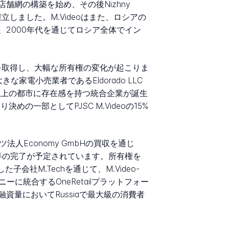
網の構築を始め、その後Nizhny
を確立しました。M.Videoはまた、ロシアの
2000年代を通じてロシア全体でイン
7%の株式を取得し、大幅な所有権の変化が起こりま
な家電小売業者であるEldorado LLC
以上の都市に存在感を持つ統合企業が誕生
決めの一部としてPJSC M.Videoの15%
イツ法人Economy GmbHの買収を通じ
前半の完了が予定されています。所有権を
社M.Techを通じて、M.Video-
に統合するOneRetailプラットフォー
点融資量においてRussiaで最大級の消費者