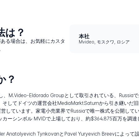
方法は？
本社
題がある場合は、お気軽にカスタ
Mvideo, モスクワ, ロシア
。
か？
eoとし、M.Video-Eldorado Groupとして取引されている、
o、そしてドイツの運営会社MediaMarktSaturnから引き継いだ旧Me
しています。家電小売業界でRussiaで唯一株式を公開してい
ティッカーシンボル MVIDで上場しており、約$364.875百万を調
nder Anatolyevich TynkovanとPavel Yuryevich 