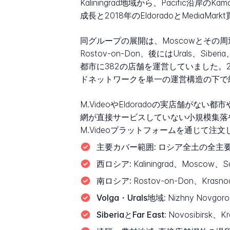
Kaliningrad地域から、Pacifi
成長と2018年のEldoradoとMedia
同グループの展開は、Moscowとその周辺のCen
Rostov-on-Don、後にはUrals、S
都市に382の店舗を運営していました。
ドネットワークを単一の運営構造の下で
M.VideoやEldoradoの実店舗がな
網が直接サービスしていない小規模集落
M.Videoプラットフォームを通じて注文
主要カバー範囲:
ロシア全土の全主
西ロシア:
Kaliningrad、Moscow、Sa
南ロシア:
Rostov-on-Don、Krasno
Volga・Urals地域:
Nizhny Novgo
SiberiaとFar East:
Novosibirsk、