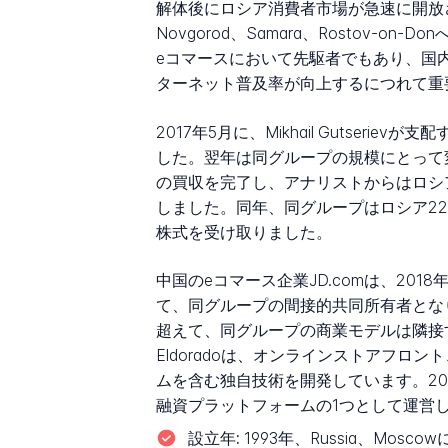
解体後にロシア消費者市場が急速に開放さ
Novgorod、Samara、Rostov
eコマースにおいて先駆者でもあり、国
ターネット普及率が向上するにつれて重
2017年5月に、Mikhail Gutser
した。翌年は同グループの規模にとって変革の年
の買収を完了し、アナリストからはロシ
しました。同年、同グループはロシア22都市の42
株式を受け取りました。
中国のeコマース企業JD.comは、2018年
て、同グループの間接的共同所有者となり
超えて、同グループの商業モデルは隣接する
Eldoradoは、オンラインストアフロ
ムを含む独自技術を開発しています。2021
融資プラットフォームの1つとして運営
設立年:
1993年、Russia、Moscow