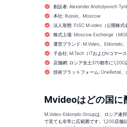
創設者:
Alexander Anatolyevich Ty
本社:
Russia、Moscow
法人形態:
PJSC M.video（公開株
株式上場:
Moscow Exchange（
運営ブランド:
M.Video、Eldorado
子会社:
M.Tech（ITおよびeコマー
店舗網:
ロシア全土370都市に1,20
技術プラットフォーム:
OneRet
Mvideoはどの国
M.Video-Eldorado Grou
で見ても非常に広範囲です。1,200店舗