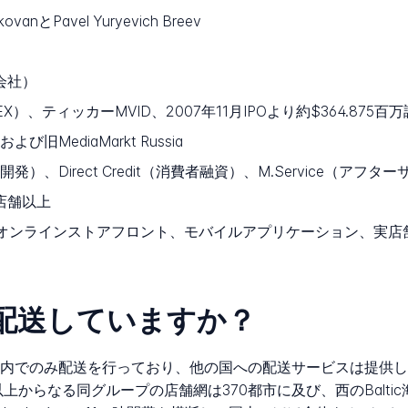
nkovanとPavel Yuryevich Breev
式会社）
MOEX）、ティッカーMVID、2007年11月IPOより約$364.875
、および旧MediaMarkt Russia
ス開発）、Direct Credit（消費者融資）、M.Service（
0店舗以上
ail、オンラインストアフロント、モバイルアプリケーション、
に配送していますか？
pは、ロシア連邦内でのみ配送を行っており、他の国への配送サービス
以上からなる同グループの店舗網は370都市に及び、西のBalt