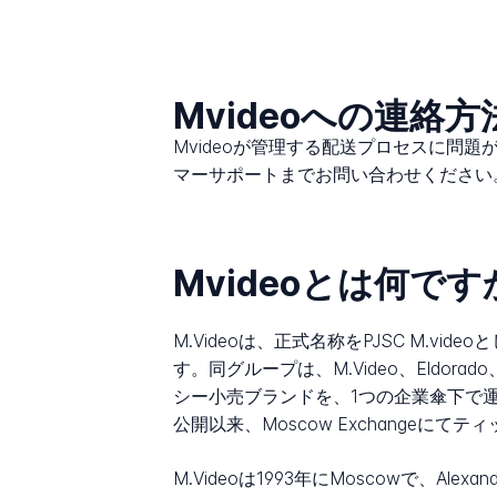
Mvideoへの連絡
Mvideoが管理する配送プロセスに問
マーサポートまでお問い合わせください
Mvideoとは何です
M.Videoは、正式名称をPJSC M.vid
す。同グループは、M.Video、Eldorad
シー小売ブランドを、1つの企業傘下で運営
公開以来、Moscow Exchangeにて
M.Videoは1993年にMoscowで、Alexa