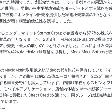
れた時期でした。創設者たちは、ロシア首都とその周辺から店舗
-on-Donへと展開し、早期から主要地方都市をターゲットとする戦略
内で最初にオンライン販売を提供した家電小売業者の1つとなり、
要性が増す構造的優位性を獲得しました。
ievが支配するコングロマリットSafmar Groupが創設者から57.
となりました。2018年、M.VideoはRussiaで2番目に大き
ア小売史上最大の取引の1つと評されました。これにより200
のMediaMarkt店舗を取得し、MediaMarktSaturnは取り
のMediaMarkt取引以来M.Videoの15%株式を保有していたド
ました。この取引は約2.23億ユーロと報告され、2026年
垂直分野にも拡大しています。内部IT業務からスピンオフした子会
ント、モバイルアプリケーション、店舗内体験を単一の顧客ジャーニー
年に買収したDirect Creditを通じて、同グループは販売時
しています。
にて