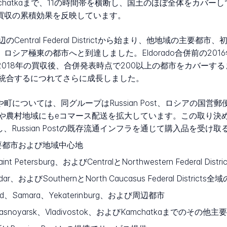
c沿岸のKamchatkaまで、11の時間帯を横断し、国土のほぼ全体を
Markt買収の累積効果を反映しています。
tral Federal Districtから始まり、他地域の主要都市、初期に
iberia、ロシア極東の都市へと到達しました。Eldorado合併前の20
2018年の買収後、合併発表時点で200以上の都市をカバーす
統合するにつれてさらに成長しました。
い都市や町については、同グループはRussian Post、ロシア
や農村地域にもeコマース配送を拡大しています。この取り決
し、Russian Postの既存流通インフラを通じて購入品を受け
要都市および地域中心地
int Petersburg、およびCentralとNorthwestern Federal Dis
dar、およびSouthernとNorth Caucasus Federal Districts
rod、Samara、Yekaterinburg、および周辺都市
Krasnoyarsk、Vladivostok、およびKamchatkaまでのその他主