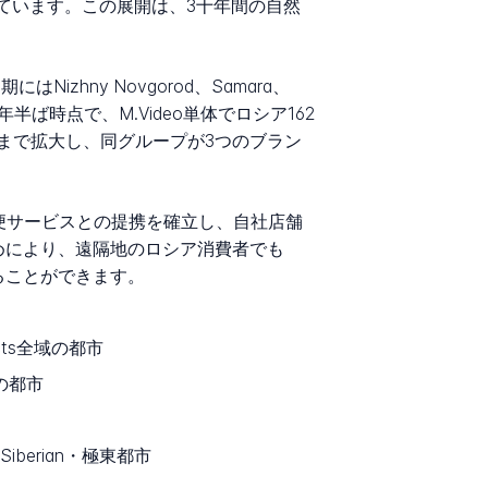
カバーしています。この展開は、3十年間の自然
はNizhny Novgorod、Samara、
16年半ば時点で、M.Video単体でロシア162
るまで拡大し、同グループが3つのブラン
の国営郵便サービスとの提携を確立し、自社店舗
めにより、遠隔地のロシア消費者でも
取ることができます。
tricts全域の都市
全域の都市
要Siberian・極東都市