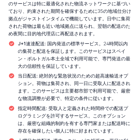
のサービスは特に最適化された物流ネットワークに基づい
ており、約束された期間を確保するために35の地域仕分け
拠点がジャストインタイムで機能しています。日中に集荷
された荷物は最も近い地域拠点に送られ、翌朝の配送のた
め夜間に目的地代理店に再配送されます。
J+1速達配送:
国内発送の標準サービス。24時間以内
の集荷と配送を保証します。このサービスはスペイ
ン・ポルトガル本土全域で利用可能で、専門発送の最
大の信頼性を保証しています。
当日配送:
絶対的な緊急状況のための超高速輸送オプ
ション。荷物は集荷され、同一日に受取人に配送され
ます。このサービスは主要都市部で利用可能で、厳密
な物流調整が必要で、特定の条件に従います。
指定時間配送:
受取人と定義された時間枠での配送プ
ログラミングを許可するサービス。このオプション
は、厳密な組織的制約を有する専門家または配送時に
存在を確保したい個人に特に好まれています。