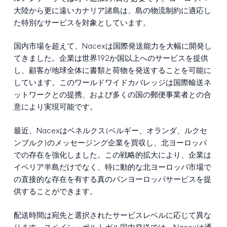
大陸から更に遠いカナリア諸島は、島の物流制約に適応し
た特別なサービスを対象としています。
国内市場を超えて、Nacexは国際発送能力を大幅に開発し
てきました。企業は世界192か国以上へのサービスを提供
し、顧客が地球全体に書類と荷物を発送することを可能に
しています。このワールドワイドカバレッジは国際輸送ネ
ットワークとの提携、および多くの国の郵便事業者との合
意により実現可能です。
最近、Nacexはベネルクス(ベルギー、オランダ、ルクセ
ンブルク)のメッセージング企業を買収し、北ヨーロッパ
での存在を強化しました。この戦略的拡大により、企業は
イベリア半島だけでなく、特に動的な北ヨーロッパ市場で
の直接的な存在を有する真のパンヨーロッパサービスを提
供することができます。
配送時間は宛先と選択されたサービスレベルに応じて異な