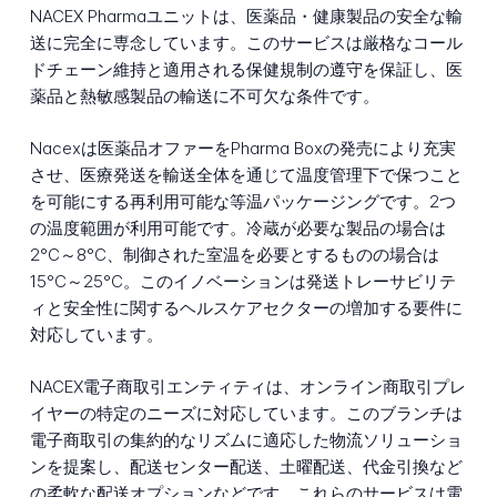
NACEX Pharmaユニットは、医薬品・健康製品の安全な輸
送に完全に専念しています。このサービスは厳格なコール
ドチェーン維持と適用される保健規制の遵守を保証し、医
薬品と熱敏感製品の輸送に不可欠な条件です。
Nacexは医薬品オファーをPharma Boxの発売により充実
させ、医療発送を輸送全体を通じて温度管理下で保つこと
を可能にする再利用可能な等温パッケージングです。2つ
の温度範囲が利用可能です。冷蔵が必要な製品の場合は
2°C～8°C、制御された室温を必要とするものの場合は
15°C～25°C。このイノベーションは発送トレーサビリテ
ィと安全性に関するヘルスケアセクターの増加する要件に
対応しています。
NACEX電子商取引エンティティは、オンライン商取引プレ
イヤーの特定のニーズに対応しています。このブランチは
電子商取引の集約的なリズムに適応した物流ソリューショ
ンを提案し、配送センター配送、土曜配送、代金引換など
の柔軟な配送オプションなどです。これらのサービスは電