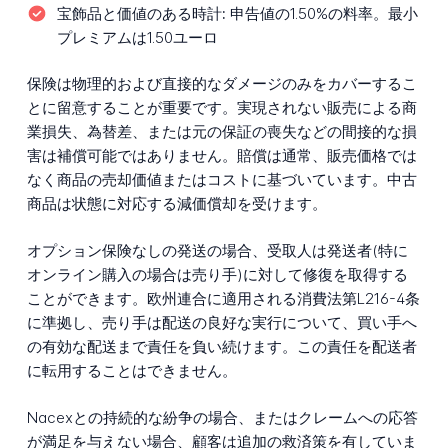
宝飾品と価値のある時計:
申告値の1.50%の料率。最小
プレミアムは1.50ユーロ
保険は物理的および直接的なダメージのみをカバーするこ
とに留意することが重要です。実現されない販売による商
業損失、為替差、または元の保証の喪失などの間接的な損
害は補償可能ではありません。賠償は通常、販売価格では
なく商品の売却価値またはコストに基づいています。中古
商品は状態に対応する減価償却を受けます。
オプション保険なしの発送の場合、受取人は発送者(特に
オンライン購入の場合は売り手)に対して修復を取得する
ことができます。欧州連合に適用される消費法第L216-4条
に準拠し、売り手は配送の良好な実行について、買い手へ
の有効な配送まで責任を負い続けます。この責任を配送者
に転用することはできません。
Nacexとの持続的な紛争の場合、またはクレームへの応答
が満足を与えない場合、顧客は追加の救済策を有していま