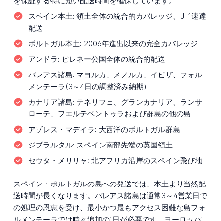
を保証する特に短い配送時間を確保しています。
スペイン本土:
領土全体の統合的カバレッジ、J+1速達
配送
ポルトガル本土:
2006年進出以来の完全カバレッジ
アンドラ:
ピレネー公国全体の統合的配送
バレアス諸島:
マヨルカ、メノルカ、イビザ、フォル
メンテーラ(3～4日の調整済み納期)
カナリア諸島:
テネリフェ、グランカナリア、ランサ
ローテ、フエルテベントゥラおよび群島の他の島
アゾレス・マデイラ:
大西洋のポルトガル群島
ジブラルタル:
スペイン南部先端の英国領土
セウタ・メリリャ:
北アフリカ沿岸のスペイン飛び地
スペイン・ポルトガルの島への発送では、本土より当然配
送時間が長くなります。バレアス諸島は通常3～4営業日で
の処理の恩恵を受け、最小かつ最もアクセス困難な島フォ
ルメンテーラでは時々追加の1日が必要です。ヨーロッパ