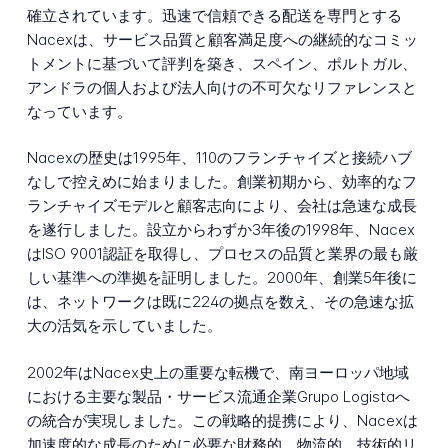
確立されています。迅速で信頼できる配送を専門とする
Nacexは、サービス品質と顧客満足度への継続的なコミッ
トメントに基づいて評判を築き、スペイン、ポルトガル、
アンドラの個人および法人向けの不可欠なリファレンスと
なっています。
Nacexの歴史は1995年、110のフランチャイズと接続ハブ
なしで控えめに始まりました。創業初期から、効率的なフ
ランチャイズモデルと顧客志向により、会社は急速な成長
を遂行しました。設立からわずか3年後の1998年、Nacex
はISO 9001認証を取得し、プロセスの品質と業界の最も厳
しい基準への準拠を証明しました。2000年、創業5年後に
は、ネットワークは既に224の拠点を数え、その急速な拡
大の活気を示していました。
2002年はNacex史上の重要な転機で、南ヨーロッパ地域
における主要な製品・サービス流通企業Grupo Logistaへ
の統合が実現しました。この戦略的提携により、Nacexは
加速度的な成長のために必要な財務的、物流的、技術的リ