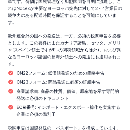
単です。荷物は国境管理なく加盟国間を自由に流通し、こ
れはNacexが主要なヨーロッパ宛先に対して2～4営業日の
競争力のある配送時間を保証することを可能にしていま
す。
欧州連合外の国への発送は、一方、必須の税関申告を必要
とします。この要件はまたカナリア諸島、セウタ、メリリ
ャ(スペイン領土ですがEUの関税領域から除外)、および異
なるヨーロッパ諸国の超海外領土への発送にも適用されま
す。
CN22フォーム:
低価値発送のための簡略申告
CN23フォーム:
商品発送に必須の詳細申告
商業請求書:
商品の性質、価値、原産地を示す専門的
発送に必須のドキュメント
EORI番号:
インポート・エクスポート操作を実施する
企業に必須の識別子
税関申告は国際発送の「パスポート」を構成しています。