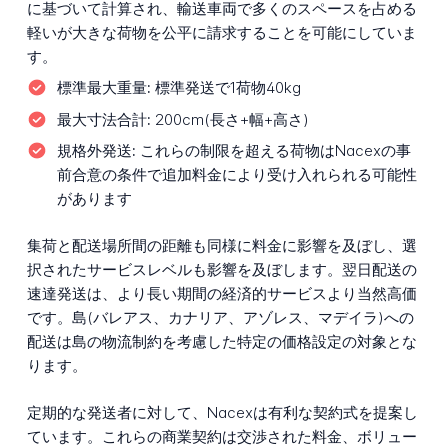
に基づいて計算され、輸送車両で多くのスペースを占める
軽いが大きな荷物を公平に請求することを可能にしていま
す。
標準最大重量:
標準発送で1荷物40kg
最大寸法合計:
200cm(長さ+幅+高さ)
規格外発送:
これらの制限を超える荷物はNacexの事
前合意の条件で追加料金により受け入れられる可能性
があります
集荷と配送場所間の距離も同様に料金に影響を及ぼし、選
択されたサービスレベルも影響を及ぼします。翌日配送の
速達発送は、より長い期間の経済的サービスより当然高価
です。島(バレアス、カナリア、アゾレス、マデイラ)への
配送は島の物流制約を考慮した特定の価格設定の対象とな
ります。
定期的な発送者に対して、Nacexは有利な契約式を提案し
ています。これらの商業契約は交渉された料金、ボリュー