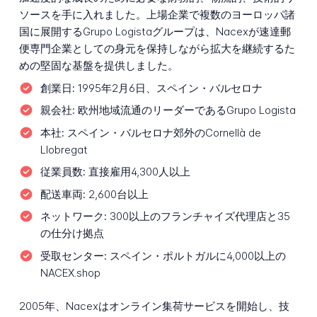
ソースを手に入れました。上場企業で複数のヨーロッパ諸
国に展開するGrupo Logistaグループは、Nacexが速達郵
便専門企業としての身元を保持しながら拡大を継続するた
めの堅固な基盤を提供しました。
創業日:
1995年2月6日、スペイン・バルセロナ
親会社:
欧州地域流通のリーダーであるGrupo Logista
本社:
スペイン・バルセロナ郊外のCornellà de
Llobregat
従業員数:
直接雇用4,300人以上
配送車両:
2,600台以上
ネットワーク:
300以上のフランチャイズ代理店と35
の仕分け拠点
受取センター:
スペイン・ポルトガルに4,000以上の
NACEX.shop
2005年、Nacexはオンライン集荷サービスを開始し、技