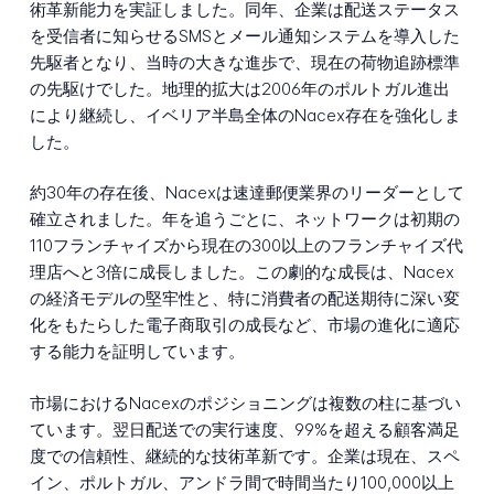
術革新能力を実証しました。同年、企業は配送ステータス
を受信者に知らせるSMSとメール通知システムを導入した
先駆者となり、当時の大きな進歩で、現在の荷物追跡標準
の先駆けでした。地理的拡大は2006年のポルトガル進出
により継続し、イベリア半島全体のNacex存在を強化しま
した。
約30年の存在後、Nacexは速達郵便業界のリーダーとして
確立されました。年を追うごとに、ネットワークは初期の
110フランチャイズから現在の300以上のフランチャイズ代
理店へと3倍に成長しました。この劇的な成長は、Nacex
の経済モデルの堅牢性と、特に消費者の配送期待に深い変
化をもたらした電子商取引の成長など、市場の進化に適応
する能力を証明しています。
市場におけるNacexのポジショニングは複数の柱に基づい
ています。翌日配送での実行速度、99%を超える顧客満足
度での信頼性、継続的な技術革新です。企業は現在、スペ
イン、ポルトガル、アンドラ間で時間当たり100,000以上