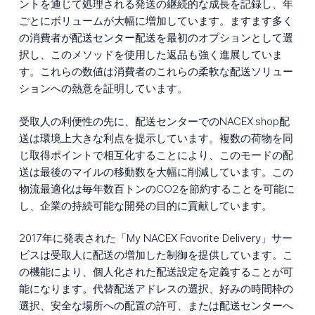
ントを通じて処理される発送の継続的な成長を記録し、年
ごとにボリュームが大幅に増加しています。ますます多く
の消費者が配送センター配送を最初のオプションとして選
択し、このメソッドを使用した返品も強く進展していま
す。これらの数値は消費者のこれらの柔軟な配送ソリュー
ションへの熱意を証明しています。
受取人の利便性の先に、配送センターでのNACEX.shop配
送は環境上大きな利点を提示しています。複数の荷物を同
じ取得ポイントで相互化することにより、このモードの配
送は最後のマイルの移動数を大幅に削減しています。この
物流最適化は毎年数百トンのCO2を節約することを可能に
し、企業の持続可能な開発の目的に貢献しています。
2017年に発表された「My NACEX Favorite Delivery」サー
ビスは受取人に配送の増加した制御を提供しています。こ
の機能により、個人化された配送設定を定義することが可
能になります。代替配送アドレスの選択、好みの時間枠の
選択、安全な場所への配置の許可、または配送センターへ