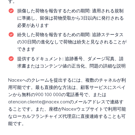
す。
損傷した荷物を報告するための期間:
適用される規制
に準拠し、留保は荷物受取から3日以内に発行される
必要があります
紛失した荷物を報告するための期間:
追跡ステータス
の30日間の進化なしで荷物は紛失と見なされることが
できます
提供するドキュメント:
追跡番号、ダメージ写真、請
求書またはコンテンツ値の正当化、問題の詳細な説明
Nacexへのクレームを提出するには、複数のチャネルが利
用可能です。最も直接的な方法は、顧客サービスにスペイ
ンから無料の900 100 000の電話番号で、または
atencion.cliente@nacex.comのメールアドレスで連絡す
ることです。また、座標がNacexウェブサイトで利用可能
なローカルフランチャイズ代理店に直接連絡することも可
能です。