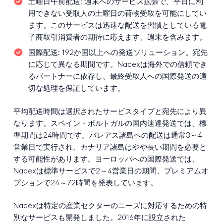
土曜日午前配送:
週末へのサービス拡張で、平日に利
用できない受取人の土曜日の荷物受取を可能にしてい
ます。このサービスは迅速な配送を習慣としている電
子商取引消費者の期待に応えます、週末を含みます。
国際配送:
192か国以上への発送ソリューション。宛先
に応じて異なる期間です。Nacexは海外での信頼でき
るパートナーに依存し、最終受取人への国際発送の適
切な処理を保証しています。
平均配送時間は選択されたサービスタイプと宛先により異
なります。スペイン・ポルトガルの国内速達発送では、標
準期間は24時間です。バレアス諸島への配送は通常3～4
営業日で実行され、カナリア諸島はやや長い期間を必要と
する可能性があります。ヨーロッパへの国際発送では、
Nacexは標準サービスで2～4営業日の期間、プレミアムオ
プションで24～72時間を発表しています。
Nacexは特定の産業セクターのニーズに対応するための特
別なサービスも開発しました。2016年に設立された