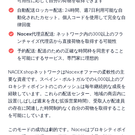
可用性に応じて自分の荷物を取得できます
自動配送ロッカー配送:
24時間、週7日利用可能な自
動化されたカセット。個人コードを使用して完全な自
律回復
Nacex代理店配送:
ネットワーク内の300以上のフラ
ンチャイズ代理店から直接荷物を取得する可能性
予約配送:
配送のための正確な時間枠を同意すること
を可能にするサービス。専門家に理想的
NACEX.shopネットワークはNacexオファーの柔軟性の主
要な資産です。スペイン・ポルトガルでの4,000以上のプ
ロキシティポイントのこのメッシュは毎年継続的な成長を
経験しています。これらの配送センター、地域の商店内に
設置(しばしば週末を含む拡張営業時間)、受取人が配達員
の存在に関連した時間制約なく自分の荷物を取得すること
を可能にしています。
このモードの成功は劇的です。Nacexはプロキシティポイ