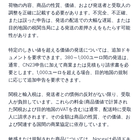
荷物の内容、商品の性質、価値、および発送者と受取人の
調整を正確に記載する必要があります。不完全、不正確、
または誤った申告は、発送の配送での大幅な遅延、または
目的地国の税関当局による発送の差押さえをもたらす可能
性があります。
特定のしきい値を超える価値の発送については、追加ドキ
ュメントを要求できます。380～1,000ユーロ間の発送は、
通常、CN23申告に加えて商業または見積もり請求書を必
要とします。1,000ユーロを超える場合、目的地国の規制
に応じて追加申告を要求できます。
関税と輸入税は、発送者との慣例の反対がない限り、受取
人が負担しています。これらの料金(商品価値で計算され
た関税および目的地国のVATを含む)は通常、配送時に受取
人に請求されます。その金額は商品の性質、その価値、お
よび関連する国間の商業協定に依存しています。
敏感または規制された商品については、Nacexは必須ドキ