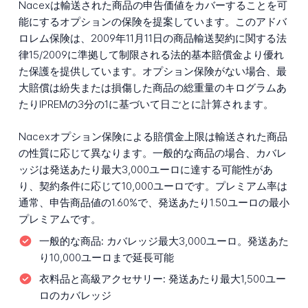
Nacexは輸送された商品の申告価値をカバーすることを可
能にするオプションの保険を提案しています。このアドバ
ロレム保険は、2009年11月11日の商品輸送契約に関する法
律15/2009に準拠して制限される法的基本賠償金より優れ
た保護を提供しています。オプション保険がない場合、最
大賠償は紛失または損傷した商品の総重量のキログラムあ
たりIPREMの3分の1に基づいて日ごとに計算されます。
Nacexオプション保険による賠償金上限は輸送された商品
の性質に応じて異なります。一般的な商品の場合、カバレ
ッジは発送あたり最大3,000ユーロに達する可能性があ
り、契約条件に応じて10,000ユーロです。プレミアム率は
通常、申告商品値の1.60%で、発送あたり1.50ユーロの最小
プレミアムです。
一般的な商品:
カバレッジ最大3,000ユーロ。発送あた
り10,000ユーロまで延長可能
衣料品と高級アクセサリー:
発送あたり最大1,500ユー
ロのカバレッジ