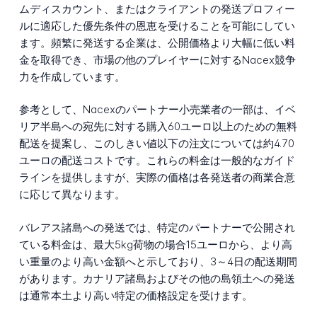
ムディスカウント、またはクライアントの発送プロフィー
ルに適応した優先条件の恩恵を受けることを可能にしてい
ます。頻繁に発送する企業は、公開価格より大幅に低い料
金を取得でき、市場の他のプレイヤーに対するNacex競争
力を作成しています。
参考として、Nacexのパートナー小売業者の一部は、イベ
リア半島への宛先に対する購入60ユーロ以上のための無料
配送を提案し、このしきい値以下の注文については約4.70
ユーロの配送コストです。これらの料金は一般的なガイド
ラインを提供しますが、実際の価格は各発送者の商業合意
に応じて異なります。
バレアス諸島への発送では、特定のパートナーで公開され
ている料金は、最大5kg荷物の場合15ユーロから、より高
い重量のより高い金額へと示しており、3～4日の配送期間
があります。カナリア諸島およびその他の島領土への発送
は通常本土より高い特定の価格設定を受けます。