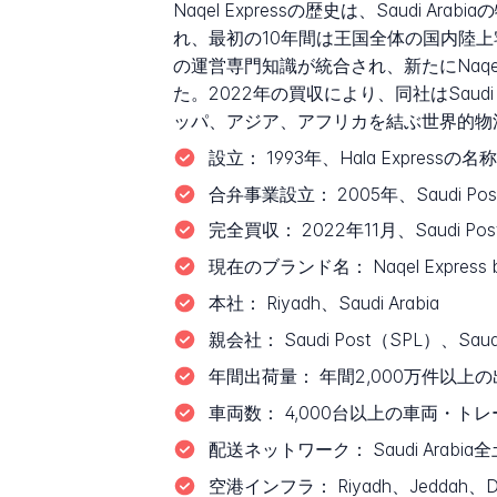
Naqel Expressの歴史は、Saudi 
れ、最初の10年間は王国全体の国内陸上宅配事
の運営専門知識が統合され、新たにNaqe
た。2022年の買収により、同社はSaudi
ッパ、アジア、アフリカを結ぶ世界的物
設立：
1993年、Hala Expres
合弁事業設立：
2005年、Saudi P
完全買収：
2022年11月、Saudi P
現在のブランド名：
Naqel Express 
本社：
Riyadh、Saudi Arabia
親会社：
Saudi Post（SPL）、Sa
年間出荷量：
年間2,000万件以上
車両数：
4,000台以上の車両・ト
配送ネットワーク：
Saudi Arab
空港インフラ：
Riyadh、Jedd