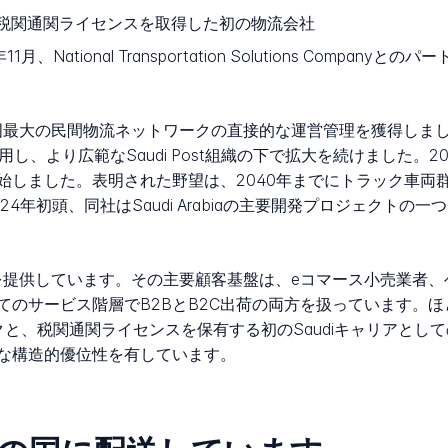
abiaで税関通関ライセンスを取得した初の物流会社
11月、National Transportation Solutions Company
は同国最大の民間物流ネットワークの直接的な運営管理を獲得しました。買収
採用し、より広範なSaudi Post組織の下で拡大を続けました。2023
しました。表明された野望は、2040年までにトラック車両群
初頭、同社はSaudi Arabiaの主要開発プロジェクトの一つであ
サービスを提供しています。その主要顧客基盤は、eコマース小売業
てのサービス階層でB2BとB2C出荷の両方を扱っています。
ークと、税関通関ライセンスを保有する初のSaudiキャリアと
な構造的優位性を有しています。