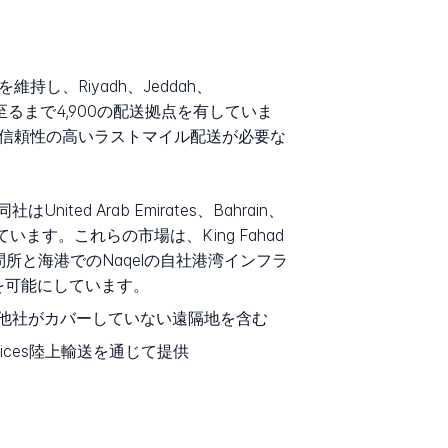
維持し、Riyadh、Jeddah、
至るまで4,900の配送拠点を有していま
規模での信頼性の高いラストマイル配送が必要な
ited Arab Emirates、Bahrain、
持しています。これらの市場は、King Fahad
主要な国境検問所と海港でのNaqelの自社港湾インフラ
を可能にしています。
合他社がカバーしていない遠隔地を含む
ad Services陸上輸送を通じて提供