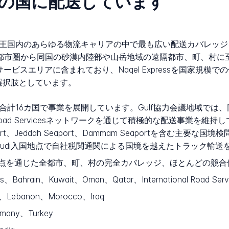
ssはどの国に配送しています
Expressは王国内のあらゆる物流キャリアの中で最も広い配送カバレッジを
どの主要都市圏から同国の砂漠内陸部や山岳地域の遠隔都市、町、村に
が標準サービスエリアに含まれており、Naqel Expressを国家
選択肢としています。
ressは合計16カ国で事業を展開しています。Gulf協力会議地域では、同社はUn
tional Road Servicesネットワークを通じて積極的な配送事業を維
 Dry Port、Jeddah Seaport、Dammam Seaportを含む
udi入国地点で自社税関通関による国境を越えたトラック輸送
送拠点を通じた全都市、町、村の完全カバレッジ、ほとんどの競
rates、Bahrain、Kuwait、Oman、Qatar、International Ro
t、Lebanon、Morocco、Iraq
rmany、Turkey