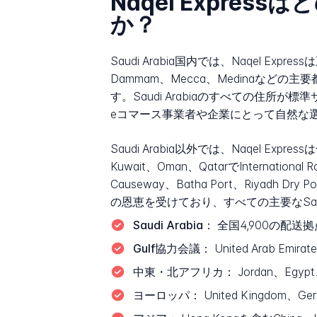
Naqel Expre
か？
Saudi Arabia国内では、Naqel 
Dammam、Mecca、Medinaな
す。Saudi Arabiaのすべての住所
eコマース事業者や企業にとって自然な
Saudi Arabia以外では、Naqel Exp
Kuwait、Oman、QatarでInterna
Causeway、Batha Port、Riyadh
の恩恵を受けており、すべての主要なSa
Saudi Arabia：
全国4,900の配
Gulf協力会議：
United Arab Emi
中東・北アフリカ：
Jordan、Egyp
ヨーロッパ：
United Kingdom、Ge