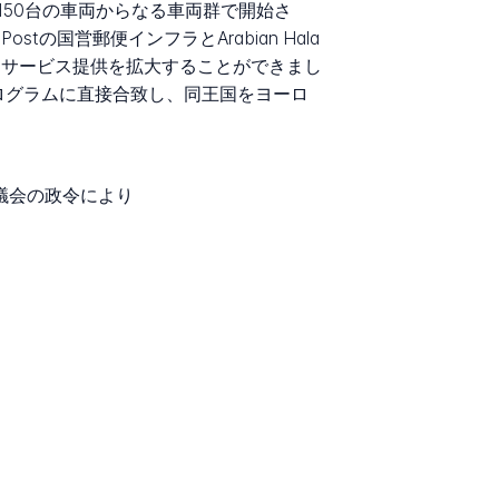
essは150台の車両からなる車両群で開始さ
の国営郵便インフラとArabian Hala
ークとサービス提供を拡大することができまし
物流プログラムに直接合致し、同王国をヨーロ
a閣僚評議会の政令により