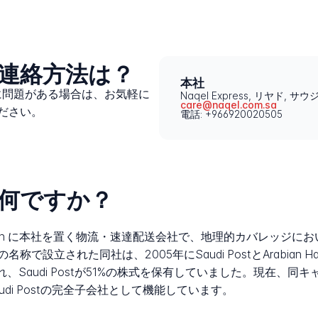
sへの連絡方法は？
本社
セスに問題がある場合は、お気軽に
Naqel Express, リヤド, 
care@naqel.com.sa
ださい。
電話: +966920020505
sとは何ですか？
abia の Riyadh に本社を置く物流・速達配送会社で、地理的カバ
sの名称で設立された同社は、2005年にSaudi PostとArabian
れ、Saudi Postが51%の株式を保有していました。現在、同
di Postの完全子会社として機能しています。