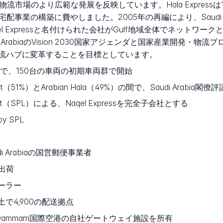
Arabiaの物流市場のより広範な発展を反映しています。Hala Expr
業の構築に費やしました。2005年の再編により、Saudi Post
l Expressと名付けられた会社がGulf地域全体でネットワ
 ArabiaのVision 2030国家アジェンダと国家産業開発・
流ハブに変革することを目標としています。
sの名称で、150台の車両の初期車両群で開始
ost（51%）とArabian Hala（49%）の間で、Saudi Arabi
ost（SPL）による、Naqel Expressを完全子会社とする
by SPL
udi Arabiaの国営郵便事業者
の出荷
レーラー
ia全土で4,900の配送拠点
ah、Dammam国際空港の自社ゲートウェイ施設を所有