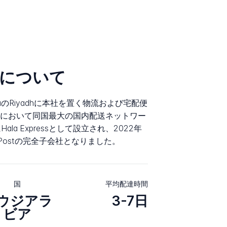
essについて
 ArabiaのRiyadhに本社を置く物流および宅配便
において同国最大の国内配送ネットワー
la Expressとして設立され、2022年
 Postの完全子会社となりました。
国
平均配達時間
ウジアラ
3-7日
ビア