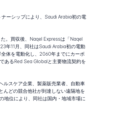
とのパートナーシップにより、Saudi Arabia初の電
後、Naqel Expressは「Naqel
年11月、同社はSaudi Arabia初の電動
全体を電動化し、2060年までにカーボ
るRed Sea Globalと主要物流契約を
者、ヘルスケア企業、製薬販売業者、自動車
ほとんどの競合他社が到達しない遠隔地を
しての地位により、同社は国内・地域市場に