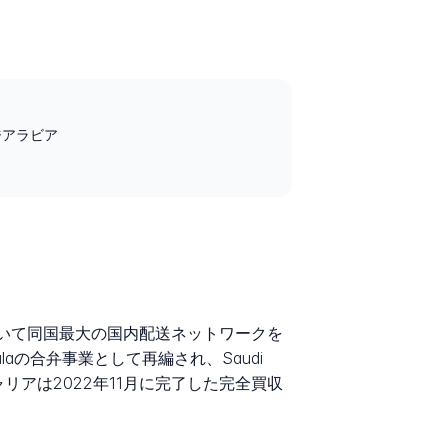
サウジアラビア
レッジにおいて同国最大の国内配送ネットワークを
 Halaの合弁事業として再編され、Saudi
キャリアは2022年11月に完了した完全買収