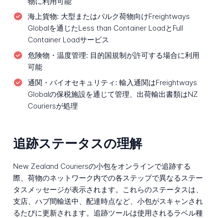
物に利用可能
海上貨物:
大型またはバルク荷物向けFreightways
Globalを通じたLess than Container LoadとFull
Container Loadサービス
危険物・温度管理:
目的国規制が許可する場合に利用
可能
通関・バイオセキュリティ:
輸入通関はFreightways
Globalの保税施設を通じて管理、出荷輸出書類はNZ
Couriersが処理
追跡ステータスの理解
New Zealand Couriersの小包をオンラインで追跡する
際、荷物のネットワーク内での各ステップで異なるステー
タスメッセージが表示されます。これらのステータスは、
支店、ハブ間輸送中、配達時点など、小包がスキャンされ
るたびに更新されます。追跡ツールは使用されるラベル種