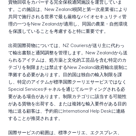
貨物回収をカバーする完全保税通関施設を運営していま
す。この施設は、New Zealand税関と第一次産業省により
共同で施行される世界で最も厳格なバイオセキュリティ管
理の一つをNew Zealandが適用し、同国の農業・自然環境
を保護していることを考慮すると特に重要です。
出荷国際荷物については、NZ Couriersが送り主に代わっ
て輸出書類と通関調整を管理します。New Zealandから送
られるアイテムは、処方薬と文化的工芸品を含む特定のカ
テゴリを制限または禁止するNew Zealand政府輸出規制に
準拠する必要があります。目的国は独自の輸入制限を課
し、特定のアイテムが標準国際クーリエサービスではなく
Special Servicesチャネルを通じてルーティングされる必
要がある場合があります。制限カテゴリに該当する可能性
がある貨物を出荷する、または複雑な輸入要件がある目的
地に送る顧客は、予約前にInternational Help Deskに連絡
することが推奨されます。
国際サービスの範囲は、標準クーリエ、エクスプレス、