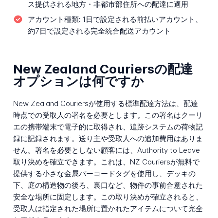
ス提供される地方・非都市部住所への配達に適用
アカウント種類:
1日で設定される前払いアカウント、
約7日で設定される完全統合配送アカウント
New Zealand Couriersの配達
オプションは何ですか
New Zealand Couriersが使用する標準配達方法は、配達
時点での受取人の署名を必要とします。この署名はクーリ
エの携帯端末で電子的に取得され、追跡システムの荷物記
録に記録されます。送り主や受取人への追加費用はありま
せん。署名を必要としない顧客には、Authority to Leave
取り決めを確立できます。これは、NZ Couriersが無料で
提供する小さな金属バーコードタグを使用し、デッキの
下、庭の構造物の後ろ、裏口など、物件の事前合意された
安全な場所に固定します。この取り決めが確立されると、
受取人は指定された場所に置かれたアイテムについて完全