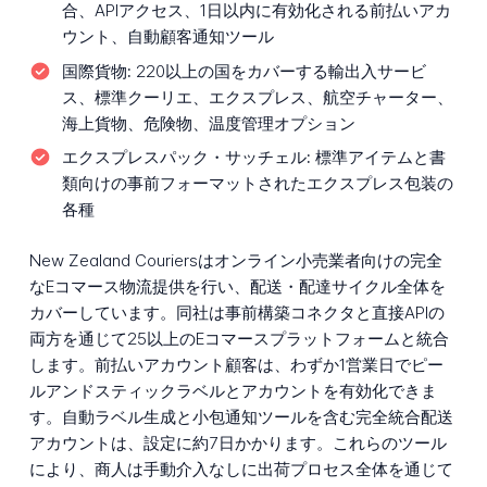
合、APIアクセス、1日以内に有効化される前払いアカ
ウント、自動顧客通知ツール
国際貨物:
220以上の国をカバーする輸出入サービ
ス、標準クーリエ、エクスプレス、航空チャーター、
海上貨物、危険物、温度管理オプション
エクスプレスパック・サッチェル:
標準アイテムと書
類向けの事前フォーマットされたエクスプレス包装の
各種
New Zealand Couriersはオンライン小売業者向けの完全
なEコマース物流提供を行い、配送・配達サイクル全体を
カバーしています。同社は事前構築コネクタと直接APIの
両方を通じて25以上のEコマースプラットフォームと統合
します。前払いアカウント顧客は、わずか1営業日でピー
ルアンドスティックラベルとアカウントを有効化できま
す。自動ラベル生成と小包通知ツールを含む完全統合配送
アカウントは、設定に約7日かかります。これらのツール
により、商人は手動介入なしに出荷プロセス全体を通じて