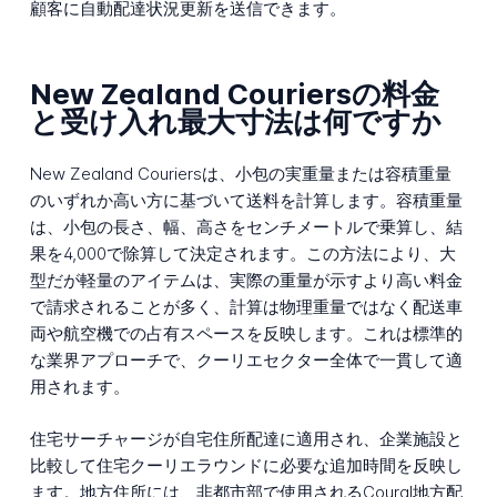
顧客に自動配達状況更新を送信できます。
New Zealand Couriersの料金
と受け入れ最大寸法は何ですか
New Zealand Couriersは、小包の実重量または容積重量
のいずれか高い方に基づいて送料を計算します。容積重量
は、小包の長さ、幅、高さをセンチメートルで乗算し、結
果を4,000で除算して決定されます。この方法により、大
型だが軽量のアイテムは、実際の重量が示すより高い料金
で請求されることが多く、計算は物理重量ではなく配送車
両や航空機での占有スペースを反映します。これは標準的
な業界アプローチで、クーリエセクター全体で一貫して適
用されます。
住宅サーチャージが自宅住所配達に適用され、企業施設と
比較して住宅クーリエラウンドに必要な追加時間を反映し
ます。地方住所には、非都市部で使用されるCoural地方配