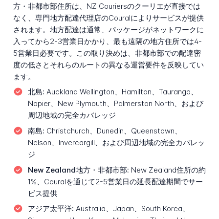
方・非都市部住所は、NZ Couriersのクーリエが直接では
なく、専門地方配達代理店のCouralによりサービスが提供
されます。地方配達は通常、パッケージがネットワークに
入ってから2-3営業日かかり、最も遠隔の地方住所では4-
5営業日必要です。この取り決めは、非都市部での配達密
度の低さとそれらのルートの異なる運営要件を反映してい
ます。
北島:
Auckland Wellington、Hamilton、Tauranga、
Napier、New Plymouth、Palmerston North、および
周辺地域の完全カバレッジ
南島:
Christchurch、Dunedin、Queenstown、
Nelson、Invercargill、および周辺地域の完全カバレッ
ジ
New Zealand地方・非都市部:
New Zealand住所の約
1%、Couralを通じて2-5営業日の延長配達期間でサー
ビス提供
アジア太平洋:
Australia、Japan、South Korea、