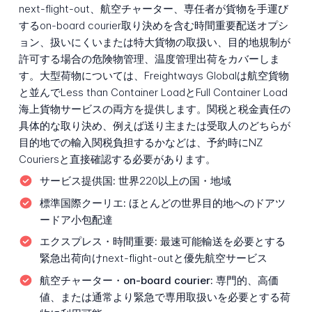
next-flight-out、航空チャーター、専任者が貨物を手運び
するon-board courier取り決めを含む時間重要配送オプシ
ョン、扱いにくいまたは特大貨物の取扱い、目的地規制が
許可する場合の危険物管理、温度管理出荷をカバーしま
す。大型荷物については、Freightways Globalは航空貨物
と並んでLess than Container LoadとFull Container Load
海上貨物サービスの両方を提供します。関税と税金責任の
具体的な取り決め、例えば送り主または受取人のどちらが
目的地での輸入関税負担するかなどは、予約時にNZ
Couriersと直接確認する必要があります。
サービス提供国:
世界220以上の国・地域
標準国際クーリエ:
ほとんどの世界目的地へのドアツ
ードア小包配達
エクスプレス・時間重要:
最速可能輸送を必要とする
緊急出荷向けnext-flight-outと優先航空サービス
航空チャーター・on-board courier:
専門的、高価
値、または通常より緊急で専用取扱いを必要とする荷