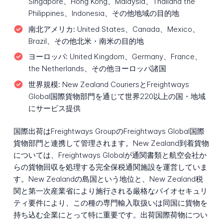
Singapore、Hong Kong、Malaysia、Thailand the
Philippines、Indonesia、その他地域の目的地
南北アメリカ:
United States、Canada、Mexico、
Brazil、その他北米・南米の目的地
ヨーロッパ:
United Kingdom、Germany、France、
the Netherlands、その他ヨーロッパ諸国
世界規模:
New Zealand CouriersとFreightways
Global国際貨物部門を通じて世界220以上の国・地域
にサービス提供
国際出荷はFreightways GroupのFreightways Global国際
貨物部門と連携して管理されます。New Zealand到着貨物
については、Freightways Globalが通関書類と航空会社か
らの貨物回収を処理する完全保税通関施設を運営していま
す。New Zealandの島国という地位と、New Zealand税
関と第一次産業省により施行される厳格なバイオセキュリ
ティ要件により、この種の専門輸入取扱いは同国に貨物を
持ち込む企業にとって特に重要です。出荷国際荷物につい