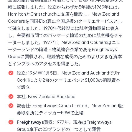
幅に拡張しました。設立からわずか5年後の1969年には、
HamiltonとChristchurchに支店を開設し、New Zealand
Couriersを同国初の真に全国規模のクーリエサービスとし
て確立しました。1970年代後期には航空貨物事業に参入
し、主要都市間でのパッケージ輸送のために航空機をチャ
ーターしました。1977年、New Zealand Couriersはニュ
ージーランドの輸送・物流複合企業であるFreightways
Groupに買収され、継続的な成長のためのより大きな資本
とインフラへのアクセスを得ました。
設立:
1964年11月5日、New Zealand AucklandでJim
Corkillにより2台のクーリエバンと$1,000の初期資本
で設立
本社:
New Zealand Auckland
親会社:
Freightways Group Limited、New Zealand証
券取引所にティッカーFRWで上場
Freightways買収:
1977年、現在はFreightways
Group傘下の23ブランドの一つとして運営