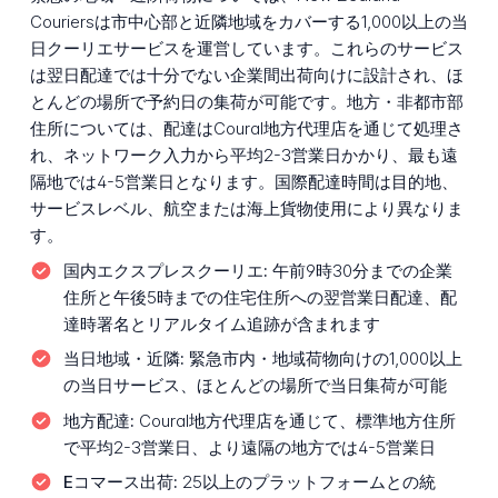
Couriersは市中心部と近隣地域をカバーする1,000以上の当
日クーリエサービスを運営しています。これらのサービス
は翌日配達では十分でない企業間出荷向けに設計され、ほ
とんどの場所で予約日の集荷が可能です。地方・非都市部
住所については、配達はCoural地方代理店を通じて処理さ
れ、ネットワーク入力から平均2-3営業日かかり、最も遠
隔地では4-5営業日となります。国際配達時間は目的地、
サービスレベル、航空または海上貨物使用により異なりま
す。
国内エクスプレスクーリエ:
午前9時30分までの企業
住所と午後5時までの住宅住所への翌営業日配達、配
達時署名とリアルタイム追跡が含まれます
当日地域・近隣:
緊急市内・地域荷物向けの1,000以上
の当日サービス、ほとんどの場所で当日集荷が可能
地方配達:
Coural地方代理店を通じて、標準地方住所
で平均2-3営業日、より遠隔の地方では4-5営業日
Eコマース出荷:
25以上のプラットフォームとの統