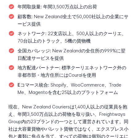
年間取扱量:
年間3,500万点以上の出荷
顧客数:
New Zealand全土で50,000社以上の企業にサ
ービス提供
ネットワーク:
22支店以上、500人以上のクーリエ、
70台以上のトラック、5機の貨物機
全国カバレッジ:
New Zealandの全住所の99.9%に翌
日配達サービスを提供
地方配達パートナー:
標準クーリエネットワーク外の
非都市部・地方住所にはCouralを使用
Eコマース統合:
Shopify、WooCommerce、Trade
Me、Magentoを含む25以上のプラットフォーム
現在、New Zealand Couriersは1,400人以上の従業員を抱
え、年間3,500万点以上の荷物を取り扱い、Freightways
Group内の23ブランドの一つとして運営されています。同
社は大容量貨物やパレット貨物ではなく、エクスプレス小
包と書類に焦点を当て、すべての荷物は個別のクーリエに