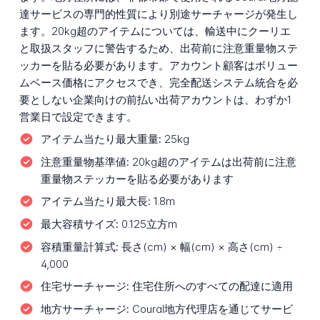
達サービスの専門的性質により別途サーチャージが発生し
ます。20kg超のアイテムについては、輸送中にクーリエ
と取扱スタッフに警告するため、出荷前に注意重量物ステ
ッカーを貼る必要があります。アカウント顧客はボリュー
ムベース価格にアクセスでき、完全配送システム統合を必
要としない企業向けの前払い出荷アカウントは、わずか1
営業日で設定できます。
アイテム当たり最大重量:
25kg
注意重量物基準値:
20kg超のアイテムは出荷前に注意
重量物ステッカーを貼る必要があります
アイテム当たり最大長:
1.8m
最大容積サイズ:
0.125立方m
容積重量計算式:
長さ(cm) × 幅(cm) × 高さ(cm) ÷
4,000
住宅サーチャージ:
住宅住所へのすべての配達に適用
地方サーチャージ:
Coural地方代理店を通じてサービ