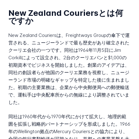
New Zealand Couriersとは何
ですか
New Zealand Couriersは、Freightways Groupの傘下で運
営される、ニュージーランドで最も歴史があり確立された
クーリエ会社の一つです。同社は1964年11月5日にJim
Corkillによって設立され、2台のクーリエバンと$1,000の
初期資本でビジネスを開始しました。創業のアイデアは、
同社の創設者らが他国のクーリエ業務を視察し、ニュージ
ーランド市場の明確なギャップを特定した後に生まれまし
た。初期の主要業務は、企業から中央郵便局への郵便輸送
で、運転手は中央配車所からの無線により調整されていま
した。
同社は1960年代から1970年代にかけて拡大し、地理的範
囲を拡張し戦略的パートナーシップを形成しました。1966
年のWellington拠点のMercury Couriersとの協力により、
全国の銀行書類輸送が可能となり、首都への事業基盤を大