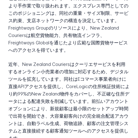
より手作業で取り扱われます。エクスプレス専門としての
このポジショニングは、同社の重量・サイズ制限、サービ
ス約束、支店ネットワークの構造を決定しています。
Freightways Groupのリソースにより、New Zealand
Couriersは航空貨物能力、共有物流インフラ、
Freightways Globalを通じたより広範な国際貨物サービス
へのアクセスを得ています。
近年、New Zealand Couriersはクーリエサービスを利用
するオンライン小売業者の増加に対応するため、デジタル
ツールを拡充しています。同社はEコマース事業者向けに
直接APIアクセスを提供し、CoreLogicの住所検証技術によ
り約99%のNew Zealand物件をカバーし、不正確な住所デ
ータによる配達失敗を削減しています。前払いアカウント
オプションにより、新規顧客は最小限のセットアップ時間
で出荷を開始でき、大容量顧客向けの完全統合配送アカウ
ントは、自動ラベル生成、荷物追跡、顧客の注文管理シス
テムと直接接続する顧客通知ツールへのアクセスを提供し