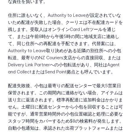
な責任を負います。
住所に誰もいなく、Authority to Leaveが設定されていな
いため配達が失敗した場合、クーリエは不在配達カードを
残します。受取人はオンラインCard Leftツールを通じ
て、または午前8時から午後5時の間に地域支店に連絡し
て、同じ住所への再配達を手配できます。代替案には、
Authority to Leave取り決めがある近隣の別住所への小包
転送、最寄りのNZ Couriers支店からの直接回収、または
Delivery Link Partnerへの小包転送があり、同社はAgent
and CollectまたはSend Point拠点とも呼んでいます。
配達失敗後、小包は最寄りの配送センターで最大5営業日
保管されます。この期間内に連絡がない場合、アイテムは
送り主に返送されます。標準再配達に追加料金はかかりま
せん。土曜日に配送センターから小包を回収することは可
能ですが、通常営業時間外の小包位置確認と処理に必要な
スタッフ時間をカバーするため$8の検索料が発生します。
自動小包通知は、承認された出荷プラットフォームまたは