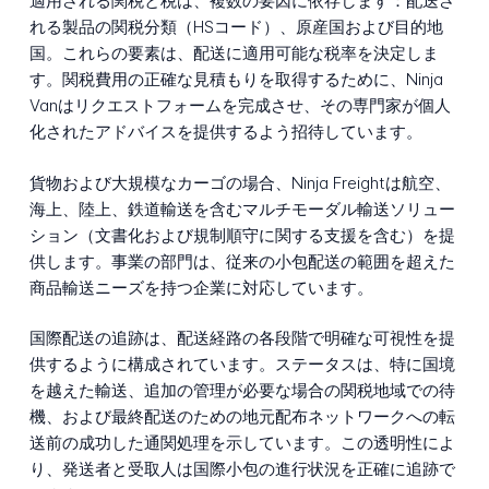
適用される関税と税は、複数の要因に依存します：配送さ
れる製品の関税分類（HSコード）、原産国および目的地
国。これらの要素は、配送に適用可能な税率を決定しま
す。関税費用の正確な見積もりを取得するために、Ninja
Vanはリクエストフォームを完成させ、その専門家が個人
化されたアドバイスを提供するよう招待しています。
貨物および大規模なカーゴの場合、Ninja Freightは航空、
海上、陸上、鉄道輸送を含むマルチモーダル輸送ソリュー
ション（文書化および規制順守に関する支援を含む）を提
供します。事業の部門は、従来の小包配送の範囲を超えた
商品輸送ニーズを持つ企業に対応しています。
国際配送の追跡は、配送経路の各段階で明確な可視性を提
供するように構成されています。ステータスは、特に国境
を越えた輸送、追加の管理が必要な場合の関税地域での待
機、および最終配送のための地元配布ネットワークへの転
送前の成功した通関処理を示しています。この透明性によ
り、発送者と受取人は国際小包の進行状況を正確に追跡で