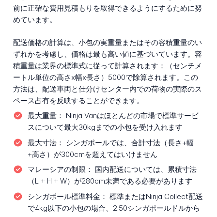
前に正確な費用見積もりを取得できるようにするために努
めています。
配送価格の計算は、小包の実重量またはその容積重量のい
ずれかを考慮し、価格は最も高い値に基づいています。容
積重量は業界の標準式に従って計算されます：（センチメ
ートル単位の高さx幅x長さ）5000で除算されます。この
方法は、配送車両と仕分けセンター内での荷物の実際のス
ペース占有を反映することができます。
最大重量：
Ninja Vanはほとんどの市場で標準サービ
スについて最大30kgまでの小包を受け入れます
最大寸法：
シンガポールでは、合計寸法（長さ+幅
+高さ）が300cmを超えてはいけません
マレーシアの制限：
国内配送については、累積寸法
（L + H + W）が280cm未満である必要があります
シンガポール標準料金：
標準またはNinja Collect配送
で4kg以下の小包の場合、2.50シンガポールドルから