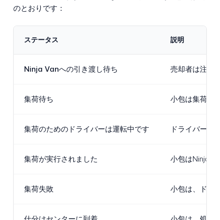
のとおりです：
ステータス
説明
Ninja Vanへの引き渡し待ち
売却者は注文を
集荷待ち
小包は集荷ポイ
集荷のためのドライバーは運転中です
ドライバーは
集荷が実行されました
小包はNinj
集荷失敗
小包は、ドラ
仕分けセンターに到着
小包は、処理