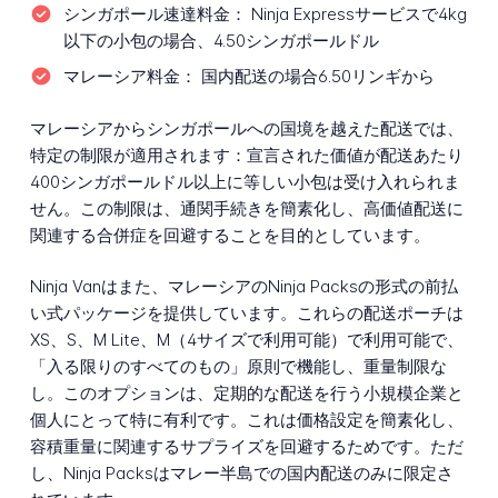
シンガポール速達料金：
Ninja Expressサービスで4kg
以下の小包の場合、4.50シンガポールドル
マレーシア料金：
国内配送の場合6.50リンギから
マレーシアからシンガポールへの国境を越えた配送では、
特定の制限が適用されます：宣言された価値が配送あたり
400シンガポールドル以上に等しい小包は受け入れられま
せん。この制限は、通関手続きを簡素化し、高価値配送に
関連する合併症を回避することを目的としています。
Ninja Vanはまた、マレーシアのNinja Packsの形式の前払
い式パッケージを提供しています。これらの配送ポーチは
XS、S、M Lite、M（4サイズで利用可能）で利用可能で、
「入る限りのすべてのもの」原則で機能し、重量制限な
し。このオプションは、定期的な配送を行う小規模企業と
個人にとって特に有利です。これは価格設定を簡素化し、
容積重量に関連するサプライズを回避するためです。ただ
し、Ninja Packsはマレー半島での国内配送のみに限定さ