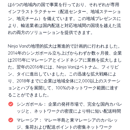
は6つの地域内の国で事業を行っており、それぞれが専用
インフラストラクチャー（配送センター、地域ステーショ
ン、地元チーム）を備えています。この地域プレゼンスに
より、輸送業者は国内配送と対応地域間の国境を越えた流
れの両方のソリューションを提供できます。
Ninja Vanの地理的拡大は漸進的で計画的に行われました。
2014年のシンガポール立ち上げからわずか数ヶ月後、企業
は2015年にマレーシアとインドネシアに業務を拡大しまし
た。翌年の2016年には、Ninja Vanはベトナム、フィリピ
ン、タイに進出していました。この迅速な拡大戦略によ
り、2018年までに企業は地域全体に2,000以上のステーシ
ョンとハブを展開して、100%のネットワーク範囲に達す
ることができました。
シンガポール：
企業の発祥市場で、完全な国内カバレ
ッジと、ネットワークの密度により特に短い配送時間
マレーシア：
マレー半島と東マレーシアのカバレッ
ジ、集荷および配送ポイントの密集ネットワーク