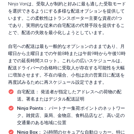
Ninja Vanは、受取人が制約と好みに最も適した受取モード
を選択できるようにする多様な配送オプションを提供して
います。この柔軟性はトランスポーター主要な資産の1つ
であり、実用的な従来の自宅配送の代替手段を提供するこ
とで、配送の失敗を最小化しようとしています。
自宅への配送は最も一般的なオプションのままであり、月
曜日から土曜日までの午前8時または午前9時から午後10時
までの延長時間スロット。これらの広いスケジュールは、
配送ドライバーの合格時に受取人が存在する可能性を大幅
に増加させます。不在の場合、小包は次の営業日に配送を
再度試みるために再スケジュール設定できます。
自宅配送：
発送者が指定したアドレスへの荷物の配
送。署名またはデジタル配送証明
Ninja Points：
パートナー集荷ポイントのネットワー
ク。雑貨店、薬局、金物店、食料品店など、高い足の
交通量のある地域に位置
Ninja Box：
24時間のセキュアな自動ロッカー。特に