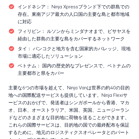
インドネシア：
Ninja Xpressブランド下での群島での
存在。東南アジア最大の人口国の主要な島と都市地域
に対応
フィリピン：
ルソンからミンダナオまで、ビサヤスを
経由した群島の主要な島をカバーするネットワーク
タイ：
バンコクと地方を含む国家的カバレッジ、現地
市場に適応したソリューション
ベトナム：
国内の歴史的なプレゼンスで、ベトナムの
主要都市と県をカバー
主要な6つの市場を超えて、Ninja Vanは世界の約40の目的
地への国際配送サービスも提供しています。Ninja Flexiサ
ービスのおかげで、発送者はシンガポールから香港、マカ
オ、日本、オーストラリア、米国、英国、ニュージーラン
ドなどのさまざまな目的地に荷物を送ることができます。
これらの国際サービスは、目的地の国での最終配布を保証
するために、地元のロジスティクスオペレータとのパート