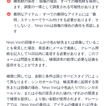
梱包材の保存：
損傷の場合、すべての梱包材を保持し
ます。調査の一環として調査される可能性があります
脆弱なアイテム：
すべての脆弱なアイテムには「脆
弱」ステッカーでラベル付けする必要があります。そ
うしないと、Ninja Vanは損傷の場合の責任を否認しま
す
Ninja Vanの回復チームが小包が紛失または損傷しているこ
とを発見した場合、発送者にメールで連絡し、クレーム用
紙を記入して14日以内に返送する必要があります。このフ
ォームは問題を文書化し、補償請求の処理に必要な証拠を
提供することができます。
補償に関しては、金額と条件は国とサービスタイプによっ
て異なります。シンガポールでは、輸送業者に起因する喪
失または損傷の場合、Ninja Vanは小包あたり100シンガポ
ールドル、または小包の宣言された値のいずれかの限度ま
で補償を提供し、より低い金額が使用されます。マレーシ
アでは、Ninja Vanの責任は、アイテムの価値または1件あ