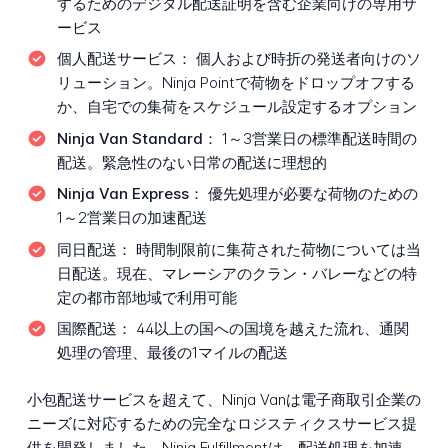
するためのデジタル配送証明を含む企業向けの専用サ
ービス
個人配送サービス：
個人および時折の発送者向けのソ
リューション。Ninja Pointで荷物をドロップオフする
か、自宅での集荷をスケジュール設定するオプション
Ninja Van Standard：
1～3営業日の標準配送時間の
配送。緊急性のない日常の配送に理想的
Ninja Van Express：
優先処理が必要な荷物のための
1～2営業日の加速配送
同日配送：
時間制限前に集荷された荷物については当
日配送。現在、マレーシアのクラン・バレーなどの特
定の都市部地域で利用可能
国際配送：
44以上の国への国境を越えた流れ、通関
処理の管理、最後の1マイルの配送
小包配送サービスを超えて、Ninja Vanは電子商取引企業の
ニーズに対応するための完全なロジスティクスサービス提
供を開発しました。Ninja Fulfillmentは、配送処理を加速