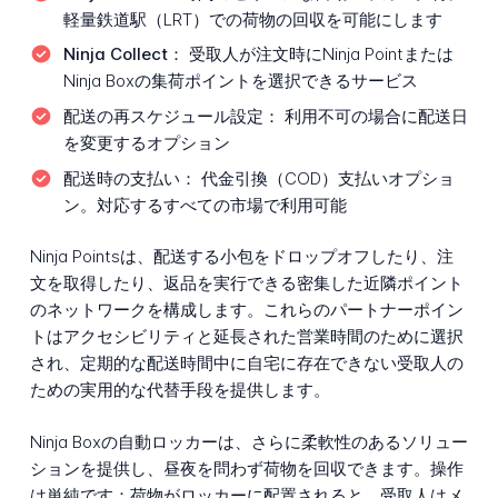
軽量鉄道駅（LRT）での荷物の回収を可能にします
Ninja Collect：
受取人が注文時にNinja Pointまたは
Ninja Boxの集荷ポイントを選択できるサービス
配送の再スケジュール設定：
利用不可の場合に配送日
を変更するオプション
配送時の支払い：
代金引換（COD）支払いオプショ
ン。対応するすべての市場で利用可能
Ninja Pointsは、配送する小包をドロップオフしたり、注
文を取得したり、返品を実行できる密集した近隣ポイント
のネットワークを構成します。これらのパートナーポイン
トはアクセシビリティと延長された営業時間のために選択
され、定期的な配送時間中に自宅に存在できない受取人の
ための実用的な代替手段を提供します。
Ninja Boxの自動ロッカーは、さらに柔軟性のあるソリュー
ションを提供し、昼夜を問わず荷物を回収できます。操作
は単純です：荷物がロッカーに配置されると、受取人はメ