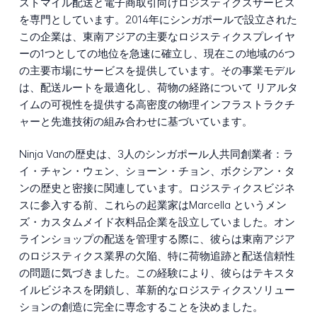
ストマイル配送と電子商取引向けロジスティクスサービス
を専門としています。2014年にシンガポールで設立された
この企業は、東南アジアの主要なロジスティクスプレイヤ
ーの1つとしての地位を急速に確立し、現在この地域の6つ
の主要市場にサービスを提供しています。その事業モデル
は、配送ルートを最適化し、荷物の経路について リアルタ
イムの可視性を提供する高密度の物理インフラストラクチ
ャーと先進技術の組み合わせに基づいています。
Ninja Vanの歴史は、3人のシンガポール人共同創業者：ラ
イ・チャン・ウェン、ショーン・チョン、ボクシアン・タ
ンの歴史と密接に関連しています。ロジスティクスビジネ
スに参入する前、これらの起業家はMarcella というメン
ズ・カスタムメイド衣料品企業を設立していました。オン
ラインショップの配送を管理する際に、彼らは東南アジア
のロジスティクス業界の欠陥、特に荷物追跡と配送信頼性
の問題に気づきました。この経験により、彼らはテキスタ
イルビジネスを閉鎖し、革新的なロジスティクスソリュー
ションの創造に完全に専念することを決めました。