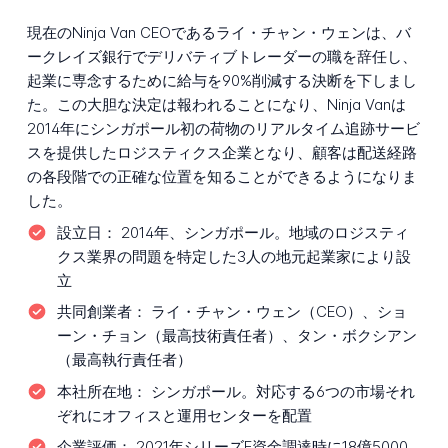
現在のNinja Van CEOであるライ・チャン・ウェンは、バ
ークレイズ銀行でデリバティブトレーダーの職を辞任し、
起業に専念するために給与を90%削減する決断を下しまし
た。この大胆な決定は報われることになり、Ninja Vanは
2014年にシンガポール初の荷物のリアルタイム追跡サービ
スを提供したロジスティクス企業となり、顧客は配送経路
の各段階での正確な位置を知ることができるようになりま
した。
設立日：
2014年、シンガポール。地域のロジスティ
クス業界の問題を特定した3人の地元起業家により設
立
共同創業者：
ライ・チャン・ウェン（CEO）、ショ
ーン・チョン（最高技術責任者）、タン・ボクシアン
（最高執行責任者）
本社所在地：
シンガポール。対応する6つの市場それ
ぞれにオフィスと運用センターを配置
企業評価：
2021年シリーズE資金調達時に18億5000