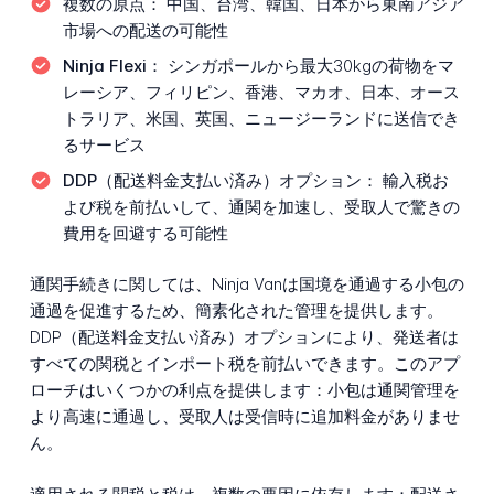
複数の原点：
中国、台湾、韓国、日本から東南アジア
市場への配送の可能性
Ninja Flexi：
シンガポールから最大30kgの荷物をマ
レーシア、フィリピン、香港、マカオ、日本、オース
トラリア、米国、英国、ニュージーランドに送信でき
るサービス
DDP（配送料金支払い済み）オプション：
輸入税お
よび税を前払いして、通関を加速し、受取人で驚きの
費用を回避する可能性
通関手続きに関しては、Ninja Vanは国境を通過する小包の
通過を促進するため、簡素化された管理を提供します。
DDP（配送料金支払い済み）オプションにより、発送者は
すべての関税とインポート税を前払いできます。このアプ
ローチはいくつかの利点を提供します：小包は通関管理を
より高速に通過し、受取人は受信時に追加料金がありませ
ん。