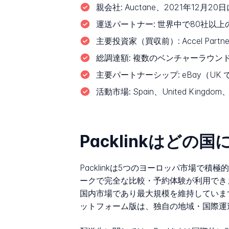
親会社:
Auctane、2021年12月
運送パートナー:
世界中で80社以上
主要投資家（買収前）:
Accel Partn
総調達額:
複数のベンチャーラウンドで約
主要パートナーシップ:
eBay（UK での
活動市場:
Spain、United Kingdom、
Packlinkはどの
Packlinkは5つのヨーロッパ市場
ークで完全な比較・予約体験が利用できます。これら
国内市場であり最大規模を維持していますが
ットフォーム版は、独自の地域・国際運