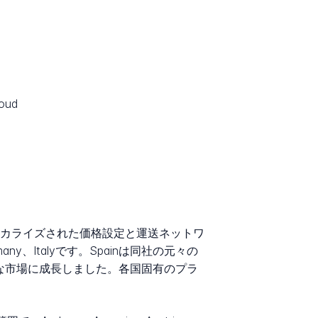
oud
ローカライズされた価格設定と運送ネットワ
any、Italyです。Spainは同社の元々の
重要な市場に成長しました。各国固有のプラ