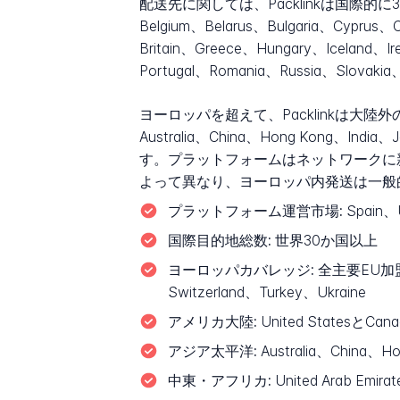
配送先に関しては、Packlinkは国際的に
Belgium、Belarus、Bulgaria、Cyprus、
Britain、Greece、Hungary、Iceland、I
Portugal、Romania、Russia、Slovak
ヨーロッパを超えて、Packlinkは大陸外
Australia、China、Hong Kong、India、J
す。プラットフォームはネットワークに
よって異なり、ヨーロッパ内発送は一般
プラットフォーム運営市場:
Spain、U
国際目的地総数:
世界30か国以上
ヨーロッパカバレッジ:
全主要EU加盟国に
Switzerland、Turkey、Ukraine
アメリカ大陸:
United StatesとCana
アジア太平洋:
Australia、China、Ho
中東・アフリカ:
United Arab Emirat