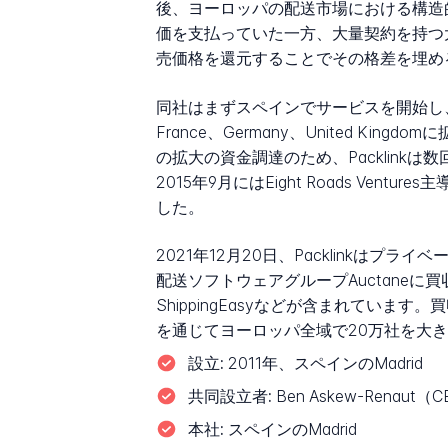
後、ヨーロッパの配送市場における構造
価を支払っていた一方、大量契約を持つ大
売価格を還元することでその格差を埋め
同社はまずスペインでサービスを開始し、す
France、Germany、United
の拡大の資金調達のため、Packlinkは数
2015年9月にはEight Roads Ven
した。
2021年12月20日、Packlinkはプラ
配送ソフトウェアグループAuctaneに買収されま
ShippingEasyなどが含まれています。
を通じてヨーロッパ全域で20万社を大
設立:
2011年、スペインのMadrid
共同設立者:
Ben Askew-Renaut（C
本社:
スペインのMadrid