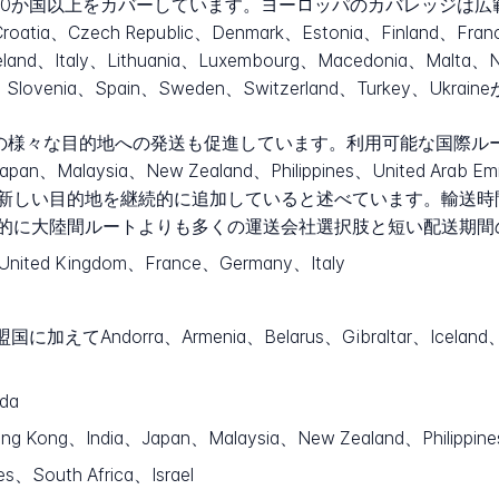
30か国以上をカバーしています。ヨーロッパのカバレッジは広範囲で、An
Croatia、Czech Republic、Denmark、Estonia、Finland、Fran
reland、Italy、Lithuania、Luxembourg、Macedonia、Malta
ia、Slovenia、Spain、Sweden、Switzerland、Turkey、Ukr
の様々な目的地への発送も促進しています。利用可能な国際ルートには、U
apan、Malaysia、New Zealand、Philippines、United Arab E
新しい目的地を継続的に追加していると述べています。輸送時
的に大陸間ルートよりも多くの運送会社選択肢と短い配送期間
nited Kingdom、France、Germany、Italy
加えてAndorra、Armenia、Belarus、Gibraltar、Iceland、
da
ng Kong、India、Japan、Malaysia、New Zealand、Philippine
es、South Africa、Israel