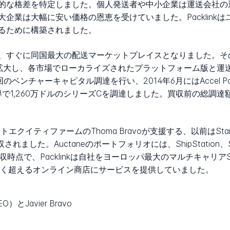
的な格差を特定しました。個人発送者や中小企業は運送会社の
企業は大幅に安い価格の恩恵を受けていました。Packlink
るために構築されました。
ぐに同国最大の配送マーケットプレイスとなりました。その後、Pa
 Kingdomに拡大し、各市場でローカライズされたプラットフォーム
回のベンチャーキャピタル調達を行い、2014年6月にはAccel Pa
tures主導で1,260万ドルのシリーズCを調達しました。買収前の総調
イベートエクイティファームのThoma Bravoが支援する、以前はS
した。Auctaneのポートフォリオには、ShipStation、ShipEn
買収時点で、Packlinkは自社をヨーロッパ最大のマルチキャリアSM
きく超えるオンライン商店にサービスを提供していました。
EO）とJavier Bravo