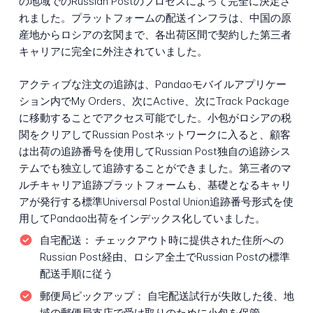
の地域でのRussian Postのプロセスによって完全に決定さ
れました。プラットフォームの配送インフラは、中国の原
産地からロシアの玄関まで、各出荷区間で契約した第三者
キャリアに完全に外注されていました。
アクティブな注文の追跡は、Pandaoモバイルアプリケー
ション内でMy Orders、次にActive、次にTrack Package
に移動することでアクセス可能でした。小包がロシアの税
関をクリアしてRussian Postネットワークに入ると、顧客
は出荷の追跡番号を使用してRussian Post独自の追跡シス
テムでも独立して追跡することができました。第三者のマ
ルチキャリア追跡プラットフォームも、基礎となるキャリ
アが発行する標準Universal Postal Union追跡番号形式を使
用してPandao出荷をインデックス化していました。
自宅配送：
チェックアウト時に提供された住所への
Russian Post経由、ロシア全土でRussian Postの標準
配送手順に従う
郵便局ピックアップ：
自宅配送試行が失敗した後、地
域の郵便局支店で受け取りのために小包を保管