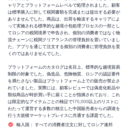
ャリアとプラットフォームレベルで処理されました。顧客
は標準購入に対して税関書類を完成または提出する必要が
ありませんでした。商品は、出荷を輸送するキャリアによ
って実施される標準的な越境小包処理プロセスの一部とし
てロシアの税関境界で申告され、個別の消費者ではなく物
流チェーンに税関クリアランスの管理負担を置いていまし
た。アプリを通じて注文する個別の消費者に管理負担を置
くのではありませんでした。
プラットフォームのカタログは名目上、標準的な越境貿易
制限の対象でした。偽造品、危険物質、ロシアの認証要件
を満たさない製品はプラットフォーム上での販売が禁止さ
れていました。実際には、顧客レビューでは偽造化粧品や
類似商品が時折買い手に届くことが指摘されており、これ
は限定的なアイテムごとの検証で170,000以上のリストに
わたって運営する多数の独立した中国販売者からの調達を
行う大規模マーケットプレイスに共通する課題でした。
輸入国：
すべての消費者注文に対してロシア連邦