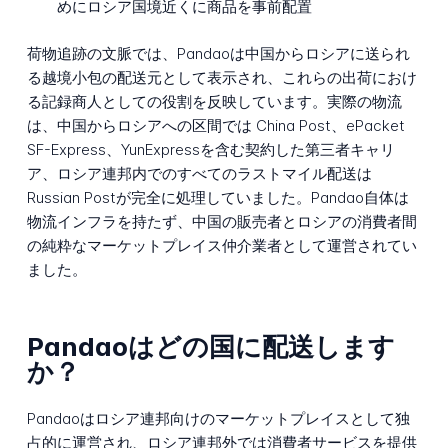
めにロシア国境近くに商品を事前配置
荷物追跡の文脈では、Pandaoは中国からロシアに送られ
る越境小包の配送元として表示され、これらの出荷におけ
る記録商人としての役割を反映しています。実際の物流
は、中国からロシアへの区間では China Post、ePacket
SF-Express、YunExpressを含む契約した第三者キャリ
ア、ロシア連邦内でのすべてのラストマイル配送は
Russian Postが完全に処理していました。Pandao自体は
物流インフラを持たず、中国の販売者とロシアの消費者間
の純粋なマーケットプレイス仲介業者として運営されてい
ました。
Pandaoはどの国に配送します
か？
Pandaoはロシア連邦向けのマーケットプレイスとして独
占的に運営され、ロシア連邦外では消費者サービスを提供