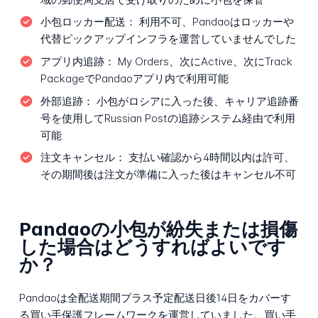
小包ロッカー配送：
利用不可、Pandaoはロッカーや
代替ピックアップインフラを運営していませんでした
アプリ内追跡：
My Orders、次にActive、次にTrack
PackageでPandaoアプリ内で利用可能
外部追跡：
小包がロシアに入った後、キャリア追跡番
号を使用してRussian Postの追跡システム経由で利用
可能
注文キャンセル：
支払い確認から4時間以内は許可、
その期間後は注文が準備に入った後はキャンセル不可
Pandaoの小包が紛失または損傷
した場合はどうすればよいです
か？
Pandaoは全配送期間プラス予定配送日後14日をカバーす
る買い手保護フレームワークを運営していました。買い手