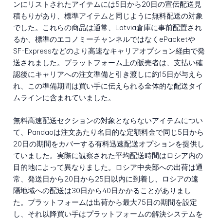
ンにリストされたアイテムには5日から20日の宣伝配送見
積もりがあり、標準アイテムと同じように無料配送の対象
でした。これらの商品は通常、Latvia倉庫に事前配置され
るか、標準のエコノミーチャンネルではなくePacketや
SF-Expressなどのより高速なキャリアオプション経由で発
送されました。プラットフォーム上の販売者は、支払い確
認後にキャリアへの注文準備と引き渡しに約15日が与えら
れ、この準備期間は買い手に伝えられる全体的な配送タイ
ムラインに含まれていました。
無料高速配送セクションの対象とならないアイテムについ
て、Pandaoは注文あたり名目的な定額料金で同じ5日から
20日の期間をカバーする有料迅速配送オプションを提供し
ていました。実際に観察された平均配送時間はロシア内の
目的地によって異なりました。ロシア中央部への出荷は通
常、発送日から20日から25日以内に到着し、ロシアの遠
隔地域への配送は30日から40日かかることがありまし
た。プラットフォームは出荷から最大75日の期間を設定
し、それ以降買い手はプラットフォームの解決システムを