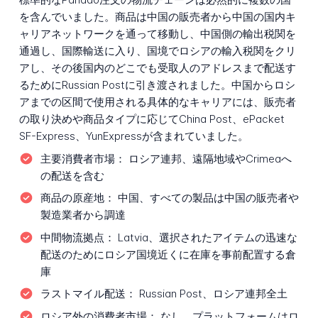
を含んでいました。商品は中国の販売者から中国の国内キ
ャリアネットワークを通って移動し、中国側の輸出税関を
通過し、国際輸送に入り、国境でロシアの輸入税関をクリ
アし、その後国内のどこでも受取人のアドレスまで配送す
るためにRussian Postに引き渡されました。中国からロシ
アまでの区間で使用される具体的なキャリアには、販売者
の取り決めや商品タイプに応じてChina Post、ePacket
SF-Express、YunExpressが含まれていました。
主要消費者市場：
ロシア連邦、遠隔地域やCrimeaへ
の配送を含む
商品の原産地：
中国、すべての製品は中国の販売者や
製造業者から調達
中間物流拠点：
Latvia、選択されたアイテムの迅速な
配送のためにロシア国境近くに在庫を事前配置する倉
庫
ラストマイル配送：
Russian Post、ロシア連邦全土
ロシア外の消費者市場：
なし、プラットフォームはロ