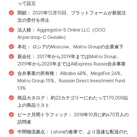
って設立
閉鎖：
2020年12月15日、プラットフォームが新規注
文の受付を停止
法人格：
Aggregator-S Online LLC（ООО
Агрегатор-С Онлайн）
本社：
ロシアのMoscow、Mail.ru Groupの企業傘下
親会社：
2017年から2019年まではMail.ru Group、
2019年から2020年まではAliExpress Russia合弁事業
合弁事業の所有権：
Alibaba 48%、MegaFon 24%、
Mail.ru Group 15%、Russian Direct Investment Fund
13%
商品カタログ：
約22カテゴリーにわたって170,000以
上の商品リスト
ピーク月間トラフィック：
2018年10月に約470万人の
訪問者
中間物流拠点：
Latviaの倉庫で、より迅速な配送のた