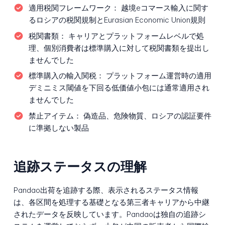
適用税関フレームワーク：
越境eコマース輸入に関す
るロシアの税関規制とEurasian Economic Union規則
税関書類：
キャリアとプラットフォームレベルで処
理、個別消費者は標準購入に対して税関書類を提出し
ませんでした
標準購入の輸入関税：
プラットフォーム運営時の適用
デミニミス閾値を下回る低価値小包には通常適用され
ませんでした
禁止アイテム：
偽造品、危険物質、ロシアの認証要件
に準拠しない製品
追跡ステータスの理解
Pandao出荷を追跡する際、表示されるステータス情報
は、各区間を処理する基礎となる第三者キャリアから中継
されたデータを反映しています。Pandaoは独自の追跡シ