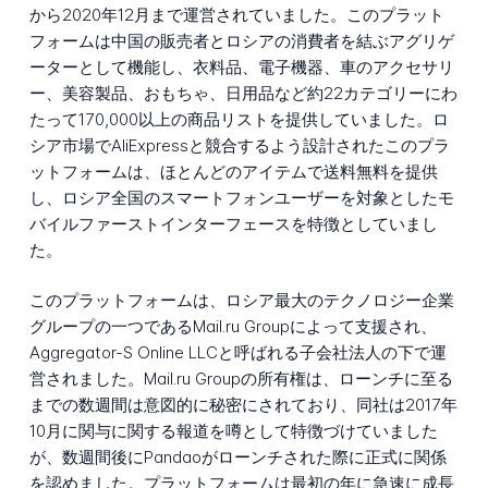
から2020年12月まで運営されていました。このプラット
フォームは中国の販売者とロシアの消費者を結ぶアグリゲ
ーターとして機能し、衣料品、電子機器、車のアクセサリ
ー、美容製品、おもちゃ、日用品など約22カテゴリーにわ
たって170,000以上の商品リストを提供していました。ロ
シア市場でAliExpressと競合するよう設計されたこのプラ
ットフォームは、ほとんどのアイテムで送料無料を提供
し、ロシア全国のスマートフォンユーザーを対象としたモ
バイルファーストインターフェースを特徴としていまし
た。
このプラットフォームは、ロシア最大のテクノロジー企業
グループの一つであるMail.ru Groupによって支援され、
Aggregator-S Online LLCと呼ばれる子会社法人の下で運
営されました。Mail.ru Groupの所有権は、ローンチに至る
までの数週間は意図的に秘密にされており、同社は2017年
10月に関与に関する報道を噂として特徴づけていました
が、数週間後にPandaoがローンチされた際に正式に関係
を認めました。プラットフォームは最初の年に急速に成長