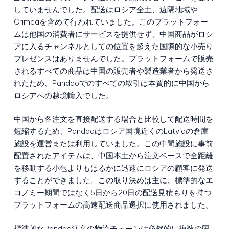
していませんでした。配送はロシア全土、遠隔地域や
Crimeaを含めて行われていました。このプラットフォー
ムは他国の消費者にサービスを提供せず、中国商品がロシ
アに入るチャンネルとしての位置を超えた国際的な小売り
プレゼンスはありませんでした。プラットフォームで販売
されるすべての商品は中国の販売者や製造業者から発送さ
れたため、Pandaoでのすべての取引は本質的に中国から
ロシアへの越境輸入でした。
中国から各注文を直接配送する場合と比較して配送時間を
短縮するため、Pandaoはロシア国境近くのLatviaの倉庫
施設を運営または利用していました。この中間施設に事前
配置されたアイテムは、中国本土から注文ベースで全距離
を移動する小包よりもはるかに迅速にロシアの顧客に発送
することができました。この取り決めは主に、標準的なエ
コノミー期間ではなく5日から20日の配送見積もりを持つ
プラットフォームの高速配送商品選択に使用されました。
標準的なPandao注文の物流チェーンは必然的に複数の国