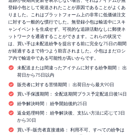
追跡が長期間更新を表示しない場合、それはアイテムが無
登録小包として発送されたことが原因であることがよくあ
りました。これはプラットフォーム上の非常に低価値注文
に対する一般的な慣行でした。無登録小包は輸送中にスキ
ャンイベントを生成せず、可視的な追跡活動なしに郵便ネ
ットワークを通過することができます。これらの状況で
は、買い手は未配送紛争を提出する前に完全な75日の期間
が経過するまで待つよう助言されました。小包はまだロシ
ア内で輸送中である可能性が高いからです。
未配送または間違ったアイテムに対する紛争期間：
出
荷日から75日以内
販売者に対する苦情期間：
出荷日から最大90日
買い手保護期間：
全配送期間プラス予定配送日後14日
紛争解決時間：
紛争開始後約25日
返金処理時間：
紛争解決後、支払い方法に応じて3日
から30日
買い手-販売者直接連絡：
利用不可、すべての紛争は