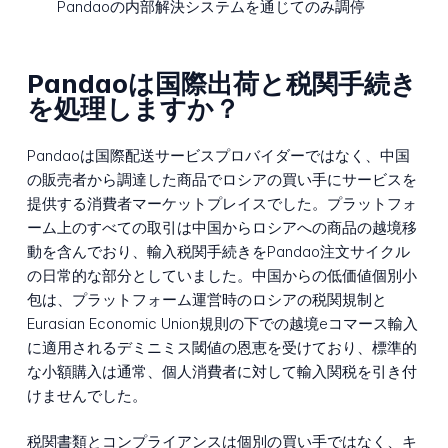
Pandaoの内部解決システムを通じてのみ調停
Pandaoは国際出荷と税関手続き
を処理しますか？
Pandaoは国際配送サービスプロバイダーではなく、中国
の販売者から調達した商品でロシアの買い手にサービスを
提供する消費者マーケットプレイスでした。プラットフォ
ーム上のすべての取引は中国からロシアへの商品の越境移
動を含んでおり、輸入税関手続きをPandao注文サイクル
の日常的な部分としていました。中国からの低価値個別小
包は、プラットフォーム運営時のロシアの税関規制と
Eurasian Economic Union規則の下での越境eコマース輸入
に適用されるデミニミス閾値の恩恵を受けており、標準的
な小額購入は通常、個人消費者に対して輸入関税を引き付
けませんでした。
税関書類とコンプライアンスは個別の買い手ではなく、キ