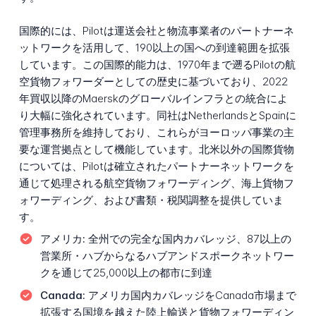
国際的には、Pilotは運送会社と物流事業者のパートナーネ
ットワークを活用して、190以上の国への到達範囲を拡張
しています。この国際的能力は、1970年まで遡るPilotの航
空貨物フォワーダーとしての歴史に基づいており、2022
年買収以降のMaerskのグローバルインフラとの統合によ
り大幅に強化されています。同社はNetherlandsとSpainに
管理事務所を維持しており、これらがヨーロッパ事業の主
要な運営拠点として機能しています。北米以外の国際貨物
については、Pilotは確立されたパートナーネットワークを
通じて処理される航空貨物フォワーディング、海上貨物フ
ォワーディング、および書類・税関調整を提供していま
す。
アメリカ:
全州での完全な国内カバレッジ、87以上の
営業所・ハブからなるハブアンドスポークネットワー
クを通じて25,000以上の都市に到達
Canada:
アメリカ国内カバレッジをCanada市場まで
拡張する国境を越えた陸上輸送と貨物フォワーディン