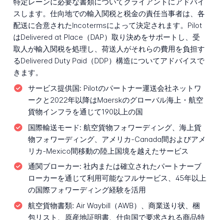
特定レーンに必要な書類についてクライアントにアドバイ
スします。仕向地での輸入関税と税金の責任当事者は、各
配送に合意されたIncotermsによって決定されます。Pilot
はDelivered at Place（DAP）取り決めをサポートし、受
取人が輸入関税を処理し、荷送人がそれらの費用を負担す
るDelivered Duty Paid（DDP）構造についてアドバイスで
きます。
サービス提供国:
Pilotのパートナー運送会社ネットワ
ークと2022年以降はMaerskのグローバル海上・航空
貨物インフラを通じて190以上の国
国際輸送モード:
航空貨物フォワーディング、海上貨
物フォワーディング、アメリカ-Canada間およびアメ
リカ-Mexico間移動の陸上国境を越えたサービス
通関ブローカー:
社内または確立されたパートナーブ
ローカーを通じて利用可能なフルサービス、45年以上
の国際フォワーディング経験を活用
航空貨物書類:
Air Waybill（AWB）、商業送り状、梱
包リスト、原産地証明書、仕向国で要求される商品特