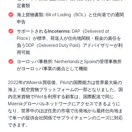
定書類
海上貨物書類:
Bill of Lading（BOL）と仕向港での通関
申告
サポートされるIncoterms:
DAP（Delivered at
Place）が標準、荷送人が仕向地関税・税金の責任を
負うDDP（Delivered Duty Paid）アドバイザリーが利
用可能
ヨーロッパ事務所:
NetherlandsとSpainの管理事務所
がヨーロッパ事業の拠点として機能
2022年のMaersk買収後、Pilotの国際能力は世界最大級の
海上・航空貨物プラットフォームの一部となりました。国
内北米貨物でPilotを利用する顧客は、国際配送で同じ
Maerskグローバルネットワークにアクセスできるように
なり、世界中のほぼ任意の市場で出発地から最終仕向地ま
で単一の提供会社関係でサプライチェーンのニーズに対応
できます。