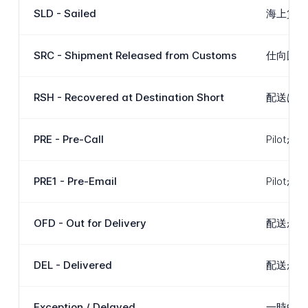
SLD - Sailed
海上貨物
SRC - Shipment Released from Customs
仕向国で
RSH - Recovered at Destination Short
配送は仕
PRE - Pre-Call
Pilo
PRE1 - Pre-Email
Pilo
OFD - Out for Delivery
配送が配
DEL - Delivered
配送が仕
Exception / Delayed
一時的な