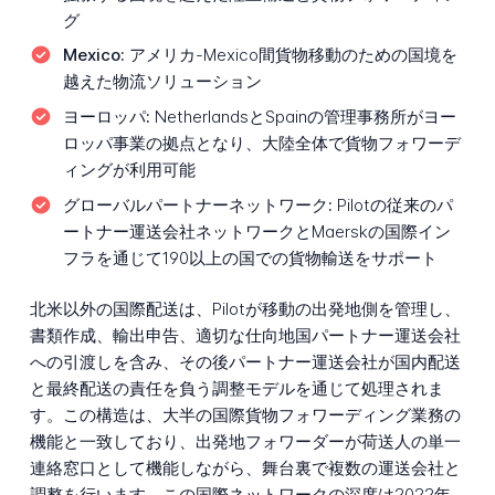
グ
Mexico:
アメリカ-Mexico間貨物移動のための国境を
越えた物流ソリューション
ヨーロッパ:
NetherlandsとSpainの管理事務所がヨー
ロッパ事業の拠点となり、大陸全体で貨物フォワーデ
ィングが利用可能
グローバルパートナーネットワーク:
Pilotの従来のパ
ートナー運送会社ネットワークとMaerskの国際イン
フラを通じて190以上の国での貨物輸送をサポート
北米以外の国際配送は、Pilotが移動の出発地側を管理し、
書類作成、輸出申告、適切な仕向地国パートナー運送会社
への引渡しを含み、その後パートナー運送会社が国内配送
と最終配送の責任を負う調整モデルを通じて処理されま
す。この構造は、大半の国際貨物フォワーディング業務の
機能と一致しており、出発地フォワーダーが荷送人の単一
連絡窓口として機能しながら、舞台裏で複数の運送会社と
調整を行います。この国際ネットワークの深度は2022年