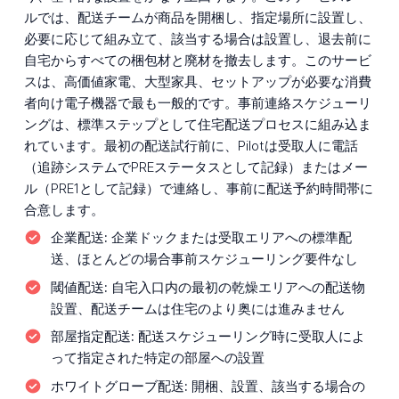
ルでは、配送チームが商品を開梱し、指定場所に設置し、
必要に応じて組み立て、該当する場合は設置し、退去前に
自宅からすべての梱包材と廃材を撤去します。このサービ
スは、高価値家電、大型家具、セットアップが必要な消費
者向け電子機器で最も一般的です。事前連絡スケジューリ
ングは、標準ステップとして住宅配送プロセスに組み込ま
れています。最初の配送試行前に、Pilotは受取人に電話
（追跡システムでPREステータスとして記録）またはメー
ル（PRE1として記録）で連絡し、事前に配送予約時間帯に
合意します。
企業配送:
企業ドックまたは受取エリアへの標準配
送、ほとんどの場合事前スケジューリング要件なし
閾値配送:
自宅入口内の最初の乾燥エリアへの配送物
設置、配送チームは住宅のより奥には進みません
部屋指定配送:
配送スケジューリング時に受取人によ
って指定された特定の部屋への設置
ホワイトグローブ配送:
開梱、設置、該当する場合の