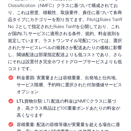
Classification（NMFC）クラスに基づいて構成されてお
り、これは密度、積載性、取扱要件、責任に基づいて各商
品タイプにカテゴリーを割り当てます。PilotはRules Tariff
No. 2として指定されたRules Tariffを公開しており、これ
が国内LTLサービスに適用される条件、規約、料金規則を
規定しています。ラストワンマイル宅配については、選択
されたサービスレベルの複雑さが配送あたりの価格に影響
し、閾値配送は部屋指定配送よりも低コストであり、さら
にそれは設置付き完全ホワイトグローブサービスよりも低
コストです。
料金要因:
実重量または容積重量、出発地と仕向地、
サービス階層、予約時に選択された付加価値サービス
オプション
LTL貨物分類:
LTL配送の料金はNMFCクラスに基づ
き、高クラス商品ほど100重量ポンドあたりの料金が
高くなります
容積重量:
配送の容積等価が実重量を超える場合に適