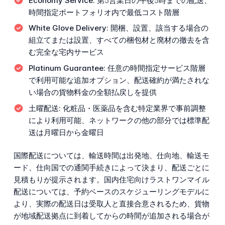
Economy Service:
第5営業日の午後5時までの配送、
時間指定ポートフォリオ内で最低コスト階層
White Glove Delivery:
開梱、設置、該当する場合の
組立てまたは設置、すべての梱包材と廃材の撤去を含
む完全な宅内サービス
Platinum Guarantee:
任意の時間指定サービス階層
で利用可能な追加オプション、配送確約が満たされな
い場合の貨物料金の全額払戻しを提供
土曜配送:
化粧品・医薬品を含む特定業界で事前調整
により利用可能、ネットワークの他の部分では標準配
送は月曜日から金曜日
国際配送については、輸送時間は出発地、仕向地、輸送モ
ード、仕向国での通関手続きによって決まり、配送ごとに
見積もりが提示されます。国内住宅向けラストワンマイル
配送については、予約ベースのスケジューリングモデルに
より、実際の配送日は受取人と直接合意されるため、貨物
が地域配送拠点に到着してからの時間が追加される場合が