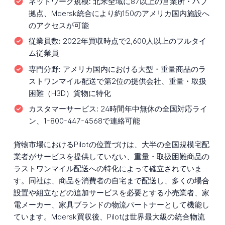
ネットワーク規模:
北米全域に87以上の営業所・ハブ
拠点、Maersk統合により約150のアメリカ国内施設へ
のアクセスが可能
従業員数:
2022年買収時点で2,600人以上のフルタイ
ム従業員
専門分野:
アメリカ国内における大型・重量商品のラ
ストワンマイル配送で第2位の提供会社、重量・取扱
困難（H3D）貨物に特化
カスタマーサービス:
24時間年中無休の全国対応ライ
ン、1-800-447-4568で連絡可能
貨物市場におけるPilotの位置づけは、大半の全国規模宅配
業者がサービスを提供していない、重量・取扱困難商品の
ラストワンマイル配送への特化によって確立されていま
す。同社は、商品を消費者の自宅まで配送し、多くの場合
設置や組立などの追加サービスを必要とする小売業者、家
電メーカー、家具ブランドの物流パートナーとして機能し
ています。Maersk買収後、Pilotは世界最大級の統合物流