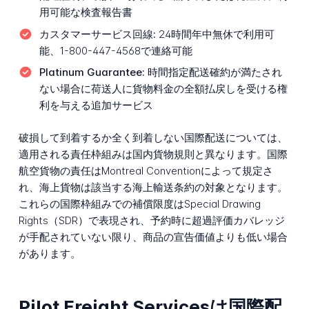
用可能な検査報告書
カスタマーサービス回線:
24時間年中無休で利用可
能、1-800-447-4568で連絡可能
Platinum Guarantee:
時間指定配送確約が満たされ
ない場合に荷送人に貨物料金の全額払戻しを受ける権
利を与える追加サービス
破損して到着するか全く到着しない国際配送については、
適用される責任枠組みは国内貨物規則と異なります。国際
航空貨物の責任はMontreal Conventionによって規定さ
れ、海上貨物は該当する海上輸送条約の対象となります。
これらの国際枠組みでの補償限度はSpecial Drawing
Rights（SDR）で表現され、予約時に超過評価カバレッジ
が手配されていない限り、商品の宣告価値よりも低い場合
があります。
Pilot Freight Servicesは国際配