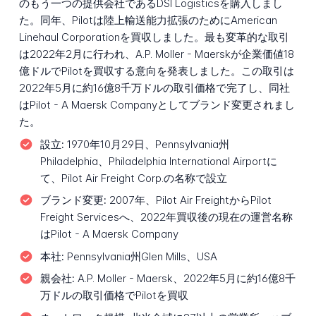
のもう一つの提供会社であるDSI Logisticsを購入しまし
た。同年、Pilotは陸上輸送能力拡張のためにAmerican
Linehaul Corporationを買収しました。最も変革的な取引
は2022年2月に行われ、A.P. Moller - Maerskが企業価値18
億ドルでPilotを買収する意向を発表しました。この取引は
2022年5月に約16億8千万ドルの取引価格で完了し、同社
はPilot - A Maersk Companyとしてブランド変更されまし
た。
設立:
1970年10月29日、Pennsylvania州
Philadelphia、Philadelphia International Airportに
て、Pilot Air Freight Corp.の名称で設立
ブランド変更:
2007年、Pilot Air FreightからPilot
Freight Servicesへ、2022年買収後の現在の運営名称
はPilot - A Maersk Company
本社:
Pennsylvania州Glen Mills、USA
親会社:
A.P. Moller - Maersk、2022年5月に約16億8千
万ドルの取引価格でPilotを買収