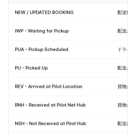
NEW / UPDATED BOOKING
配送情報
IWP - Waiting for Pickup
配送がシ
PUA - Pickup Scheduled
ドライバ
PU - Picked Up
配送がP
REV - Arrived at Pilot Location
貨物がP
RNH - Received at Pilot Net Hub
貨物がP
NSH - Not Received at Pilot Hub
配送はハ