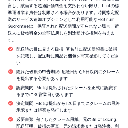
言し、該当する超過評価料金を支払わない限り、Pilotの標
準運送業者責任は制限される場合があります。時間指定配
送のサービス追加オプションとして利用可能なPlatinum
Guaranteeは、保証された配送期間が守られない場合、荷
送人に貨物料金の全額払戻しを別途受ける権利を与えま
す。
配送時の目に見える破損:
署名前に配送受領書に破損
を記載し、配送時に商品と梱包を写真撮影してくださ
い
隠れた破損の申告期限:
配送日から5日以内にクレーム
を提出する必要があります
認識期間:
Pilotは提出されたクレームを正式に認識す
るまでに30営業日があります
決定期間:
Pilotは提出から120日までにクレームの最終
承認または拒否を発行します
必要書類:
完了したクレーム用紙、元のBill of Lading、
配送証明、破損の写真、元の請求書または発注書、利