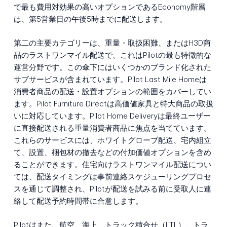
で最も費用対効果の高いオプションであるEconomy階層
は、第5営業日の午後5時までに配送します。
第二の主要カテゴリーは、重量・取扱困難、またはH3D商
品のラストワンマイル配送で、これはPilotの最も特徴的な
運営分野です。この傘下にはいくつかのブランド化された
サブサービスが含まれています。Pilot Last Mile Homeは
消費者商品の配送・設置オプションの範囲をカバーしてい
ます。Pilot Furniture Directは高価値家具と特大商品の取扱
いに対応しています。Pilot Home Deliveryは最終ユーザー
に直接配送される重量消費者商品に焦点を当てています。
これらのサービスには、ホワイトグローブ配送、宅内組立
て、設置、梱包材の撤去などの付加価値オプションを含め
ることができます。住宅向けラストワンマイル配送につい
ては、配送タイミングは事前連絡スケジューリングプロセ
スを通じて調整され、Pilotが配送を試みる前に受取人に連
絡して配送予約時間帯に合意します。
Pilotはまた、航空、海上、トラック積合せ（LTL）、トラ