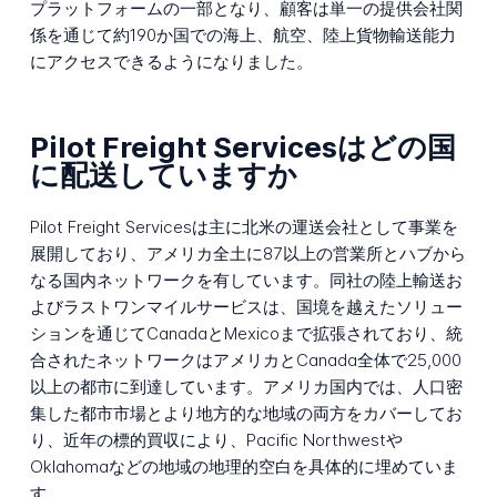
プラットフォームの一部となり、顧客は単一の提供会社関
係を通じて約190か国での海上、航空、陸上貨物輸送能力
にアクセスできるようになりました。
Pilot Freight Servicesはどの国
に配送していますか
Pilot Freight Servicesは主に北米の運送会社として事業を
展開しており、アメリカ全土に87以上の営業所とハブから
なる国内ネットワークを有しています。同社の陸上輸送お
よびラストワンマイルサービスは、国境を越えたソリュー
ションを通じてCanadaとMexicoまで拡張されており、統
合されたネットワークはアメリカとCanada全体で25,000
以上の都市に到達しています。アメリカ国内では、人口密
集した都市市場とより地方的な地域の両方をカバーしてお
り、近年の標的買収により、Pacific Northwestや
Oklahomaなどの地域の地理的空白を具体的に埋めていま
す。