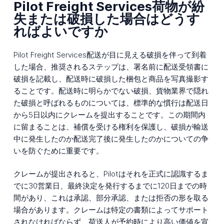
Pilot Freight Services荷物が紛
失または破損した場合はどうす
ればよいですか
Pilot Freight Services配送が目に見える破損を伴って到着
した場合、推奨されるステップは、署名前に配送受領書に
破損を記載し、配送時に破損した梱包と商品を写真撮影す
ることです。配送時に明らかでない破損、貨物業界で隠れ
た破損と呼ばれるものについては、標準的な慣行は配送日
から5日以内にクレームを提出することです。この期間内
に留まることは、補償を受ける権利を保護し、破損が輸送
中に発生したのか配送完了後に発生したのかについての争
いを防ぐために重要です。
クレームが提出されると、Pilotはそれを正式に認識するま
でに30営業日、最終決定を発行するまでに120日までの時
間があり、これは承認、部分承認、または拒否の形を取る
場合があります。クレームは特定の書類によってサポート
されなければならず、荷送人が予約時により高い価値を宣