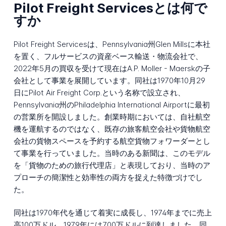
Pilot Freight Servicesとは何で
すか
Pilot Freight Servicesは、Pennsylvania州Glen Millsに本社
を置く、フルサービスの資産ベース輸送・物流会社で、
2022年5月の買収を受けて現在はA.P. Moller - Maerskの子
会社として事業を展開しています。同社は1970年10月29
日にPilot Air Freight Corp.という名称で設立され、
Pennsylvania州のPhiladelphia International Airportに最初
の営業所を開設しました。創業時期においては、自社航空
機を運航するのではなく、既存の旅客航空会社や貨物航空
会社の貨物スペースを予約する航空貨物フォワーダーとし
て事業を行っていました。当時のある新聞は、このモデル
を「貨物のための旅行代理店」と表現しており、当時のア
プローチの簡潔性と効率性の両方を捉えた特徴づけでし
た。
同社は1970年代を通じて着実に成長し、1974年までに売上
高100万ドル、1979年には700万ドルに到達しました。同