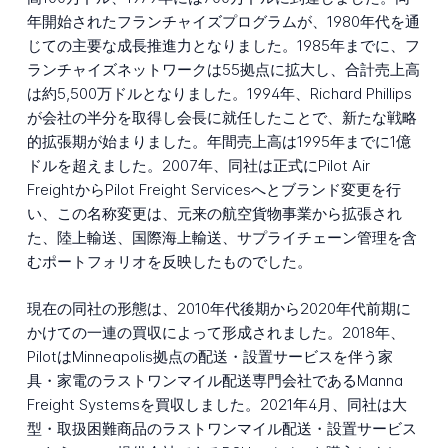
年開始されたフランチャイズプログラムが、1980年代を通
じての主要な成長推進力となりました。1985年までに、フ
ランチャイズネットワークは55拠点に拡大し、合計売上高
は約5,500万ドルとなりました。1994年、Richard Phillips
が会社の半分を取得し会長に就任したことで、新たな戦略
的拡張期が始まりました。年間売上高は1995年までに1億
ドルを超えました。2007年、同社は正式にPilot Air
FreightからPilot Freight Servicesへとブランド変更を行
い、この名称変更は、元来の航空貨物事業から拡張され
た、陸上輸送、国際海上輸送、サプライチェーン管理を含
むポートフォリオを反映したものでした。
現在の同社の形態は、2010年代後期から2020年代前期に
かけての一連の買収によって形成されました。2018年、
PilotはMinneapolis拠点の配送・設置サービスを伴う家
具・家電のラストワンマイル配送専門会社であるManna
Freight Systemsを買収しました。2021年4月、同社は大
型・取扱困難商品のラストワンマイル配送・設置サービス