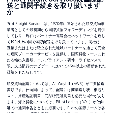
送と通関手続きを取り扱います
か
Pilot Freight Servicesは、1970年に開始された航空貨物事
業者としての最初期から国際貨物フォワーディングを提供
しており、現在はパートナー運送会社ネットワークを通じ
て190以上の国で国際配送を取り扱っています。同社は、
直接またはまたは確立された地域パートナーを通じて完全
な通関ブローカーサービスを提供し、国際貨物レーンにわ
たる輸出入書類、コンプライアンス要件、ライセンス制
限、支払慣行のナビゲートにおいて45年以上の蓄積された
経験をもたらします。
航空貨物配送については、Air Waybill（AWB）が主要輸送
書類です。仕向国によって、配送には商業送り状、梱包リ
スト、原産地証明書、商品特定証明書も必要な場合があり
ます。海上貨物については、Bill of Lading（BOL）が仕向
港での通関申告とともに必要です。Pilotの国際チームは各