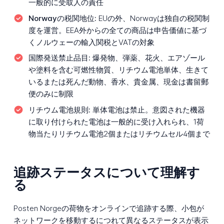
一般的に受取人の責任
Norwayの税関地位:
EUの外、Norwayは独自の税関制
度を運営。EEA外からの全ての商品は申告価値に基づ
くノルウェーの輸入関税とVATの対象
国際発送禁止品目:
爆発物、弾薬、花火、エアゾール
や塗料を含む可燃性物質、リチウム電池単体、生きて
いるまたは死んだ動物、香水、貴金属、現金は書留郵
便のみに制限
リチウム電池規則:
単体電池は禁止。意図された機器
に取り付けられた電池は一般的に受け入れられ、1荷
物当たりリチウム電池2個またはリチウムセル4個まで
追跡ステータスについて理解す
る
Posten Norgeの荷物をオンラインで追跡する際、小包が
ネットワークを移動するにつれて異なるステータスが表示