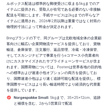
ルボックス配送は標準的な郵便受けに収まる5kgまでのア
イテムに提供され、受取人が在宅である必要のない非接触
配送を可能にします。手紙サービスは2kgまでの平らなア
イテムに適用され、2026年2月以降は重量ではなく封筒の
物理的寸法によって料金が決定されます。
Bringブランドの下で、同グループは北欧地域全体の企業顧
客向けに幅広い企業間物流サービスを提供しており、貨物
輸送、倉庫保管、注文履行、返品管理、冷蔵・冷凍保管、
そしてスカンジナビアで事業を行うeコマース小売業者向
けにカスタマイズされたサプライチェーンサービスが含ま
れます。国際荷物については、Postenは世界各地の目的地
への標準および速達小包オプションの両方を提供してお
り、国際速達小包はより速く追跡可能な配送を提供し、標
準国際サービスはより長い輸送時間でより経済的な代替案
を提供しています。
Norgespakke Small:
5kgまで、35×25×12cm、追跡
と補償を含む、2から5営業日で配送