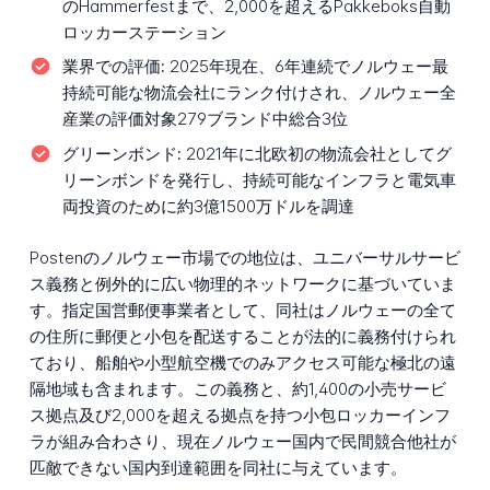
のHammerfestまで、2,000を超えるPakkeboks自動
ロッカーステーション
業界での評価:
2025年現在、6年連続でノルウェー最
持続可能な物流会社にランク付けされ、ノルウェー全
産業の評価対象279ブランド中総合3位
グリーンボンド:
2021年に北欧初の物流会社としてグ
リーンボンドを発行し、持続可能なインフラと電気車
両投資のために約3億1500万ドルを調達
Postenのノルウェー市場での地位は、ユニバーサルサービ
ス義務と例外的に広い物理的ネットワークに基づいていま
す。指定国営郵便事業者として、同社はノルウェーの全て
の住所に郵便と小包を配送することが法的に義務付けられ
ており、船舶や小型航空機でのみアクセス可能な極北の遠
隔地域も含まれます。この義務と、約1,400の小売サービ
ス拠点及び2,000を超える拠点を持つ小包ロッカーインフ
ラが組み合わさり、現在ノルウェー国内で民間競合他社が
匹敵できない国内到達範囲を同社に与えています。