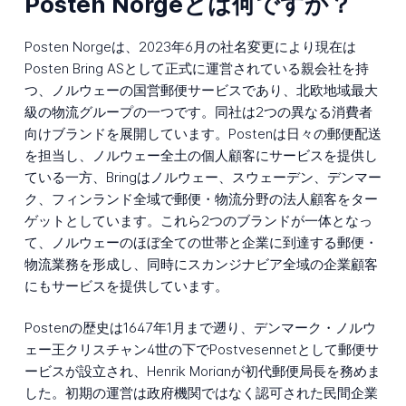
Posten Norgeとは何ですか？
Posten Norgeは、2023年6月の社名変更により現在は
Posten Bring ASとして正式に運営されている親会社を持
つ、ノルウェーの国営郵便サービスであり、北欧地域最大
級の物流グループの一つです。同社は2つの異なる消費者
向けブランドを展開しています。Postenは日々の郵便配送
を担当し、ノルウェー全土の個人顧客にサービスを提供し
ている一方、Bringはノルウェー、スウェーデン、デンマー
ク、フィンランド全域で郵便・物流分野の法人顧客をター
ゲットとしています。これら2つのブランドが一体となっ
て、ノルウェーのほぼ全ての世帯と企業に到達する郵便・
物流業務を形成し、同時にスカンジナビア全域の企業顧客
にもサービスを提供しています。
Postenの歴史は1647年1月まで遡り、デンマーク・ノルウ
ェー王クリスチャン4世の下でPostvesennetとして郵便サ
ービスが設立され、Henrik Morianが初代郵便局長を務めま
した。初期の運営は政府機関ではなく認可された民間企業