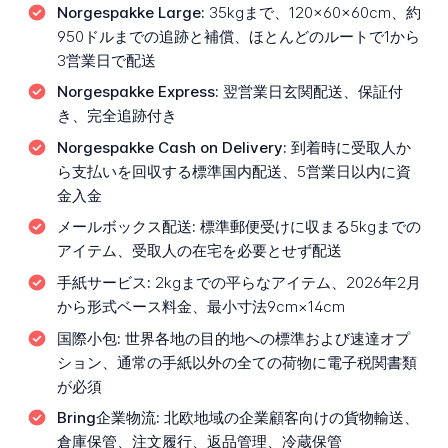
Norgespakke Large:
35kgまで、120×60×60cm、約
950ドルまでの追跡と補償、ほとんどのルートで1から
3営業日で配送
Norgespakke Express:
翌営業日玄関配送、保証付
き、完全追跡付き
Norgespakke Cash on Delivery:
到着時に受取人か
ら支払いを回収する標準国内配送、5営業日以内に資
金入金
メールボックス配送:
標準郵便受けに収まる5kgまでの
アイテム、受取人の在宅を必要とせず配送
手紙サービス:
2kgまでの平らなアイテム、2026年2月
から形式ベース料金、最小寸法9cm×14cm
国際小包:
世界各地の目的地への標準および速達オプ
ション、通常の手紙以外の全ての荷物に電子税関書類
が必須
Bring企業物流:
北欧地域の企業顧客向けの貨物輸送、
倉庫保管、注文履行、返品管理、冷蔵保管