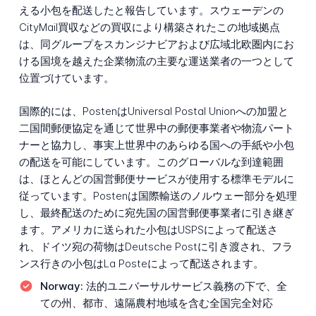
える小包を配送したと報告しています。スウェーデンの
CityMail買収などの買収により構築されたこの地域拠点
は、同グループをスカンジナビアおよび広域北欧圏内にお
ける国境を越えた企業物流の主要な運送業者の一つとして
位置づけています。
国際的には、PostenはUniversal Postal Unionへの加盟と
二国間郵便協定を通じて世界中の郵便事業者や物流パート
ナーと協力し、事実上世界中のあらゆる国への手紙や小包
の配送を可能にしています。このグローバルな到達範囲
は、ほとんどの国営郵便サービスが使用する標準モデルに
従っています。Postenは国際輸送のノルウェー部分を処理
し、最終配送のために宛先国の国営郵便事業者に引き継ぎ
ます。アメリカに送られた小包はUSPSによって配送さ
れ、ドイツ宛の荷物はDeutsche Postに引き渡され、フラ
ンス行きの小包はLa Posteによって配送されます。
Norway:
法的ユニバーサルサービス義務の下で、全
ての州、都市、遠隔農村地域を含む全国完全対応