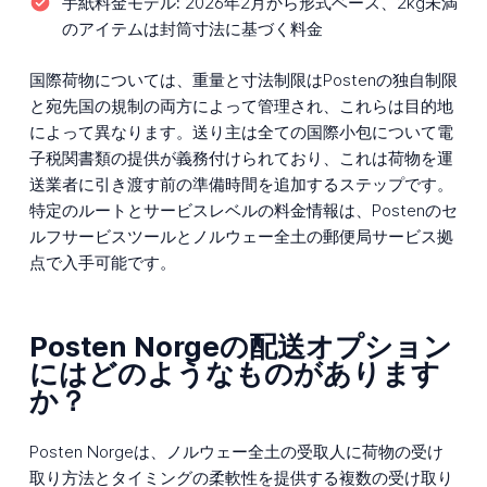
手紙料金モデル:
2026年2月から形式ベース、2kg未満
のアイテムは封筒寸法に基づく料金
国際荷物については、重量と寸法制限はPostenの独自制限
と宛先国の規制の両方によって管理され、これらは目的地
によって異なります。送り主は全ての国際小包について電
子税関書類の提供が義務付けられており、これは荷物を運
送業者に引き渡す前の準備時間を追加するステップです。
特定のルートとサービスレベルの料金情報は、Postenのセ
ルフサービスツールとノルウェー全土の郵便局サービス拠
点で入手可能です。
Posten Norgeの配送オプション
にはどのようなものがあります
か？
Posten Norgeは、ノルウェー全土の受取人に荷物の受け
取り方法とタイミングの柔軟性を提供する複数の受け取り