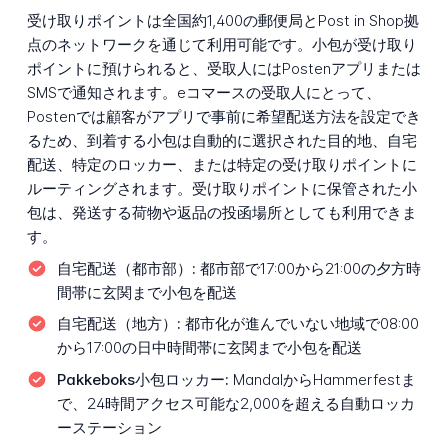
受け取りポイントは全国約1,400の郵便局とPost in Shop拠
点のネットワークを通じて利用可能です。小包が受け取り
ポイントに預けられると、受取人にはPostenアプリまたは
SMSで通知されます。eコマースの受取人にとって、
Postenでは顧客がアプリで事前に希望配送方法を設定でき
るため、到着する小包は自動的に選択された目的地、自宅
配送、特定のロッカー、または特定の受け取りポイントに
ルーティングされます。受け取りポイントに保管された小
包は、発送する荷物や返品の投函場所としても利用できま
す。
自宅配送（都市部）:
都市部で17:00から21:00の夕方時
間帯に玄関まで小包を配送
自宅配送（地方）:
都市化が進んでいない地域で08:00
から17:00の日中時間帯に玄関まで小包を配送
Pakkeboks小包ロッカー:
MandalからHammerfestま
で、24時間アクセス可能な2,000を超える自動ロッカ
ーステーション