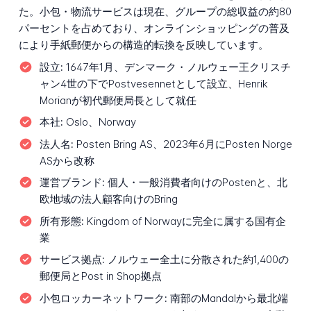
た。小包・物流サービスは現在、グループの総収益の約80
パーセントを占めており、オンラインショッピングの普及
により手紙郵便からの構造的転換を反映しています。
設立:
1647年1月、デンマーク・ノルウェー王クリスチ
ャン4世の下でPostvesennetとして設立、Henrik
Morianが初代郵便局長として就任
本社:
Oslo、Norway
法人名:
Posten Bring AS、2023年6月にPosten Norge
ASから改称
運営ブランド:
個人・一般消費者向けのPostenと、北
欧地域の法人顧客向けのBring
所有形態:
Kingdom of Norwayに完全に属する国有企
業
サービス拠点:
ノルウェー全土に分散された約1,400の
郵便局とPost in Shop拠点
小包ロッカーネットワーク:
南部のMandalから最北端