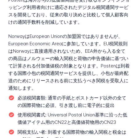
ッピング利用者向けに適応されたデジタル税関通関サービ
スを開発しており、従来の取り決めと比較して個人顧客向
けの通関手数料を削減しています。
NorwayはEuropean Unionの加盟国ではありませんが、
European Economic Areaに参加しています。EU税関規則
はNorwayに直接適用されないため、EEA外から入る全て
の商品はノルウェーの輸入関税と荷物の申告価値に基づい
て計算される付加価値税の対象となります。Postenは到着
する国際小包の税関通関サービスを提供し、小包が最終配
送のためにリリースされる前に支払うべき関税を受取人に
通知します。
必須税関書類:
通常の手紙とポストカード以外の全て
の国際荷物に必須、引き渡し前に電子的に提出
使用税関書式:
Universal Postal Union基準に沿った低
価値アイテム用のCN22と高価値荷物用のCN23
関税支払い者:
到着する国際荷物の輸入関税と税金は