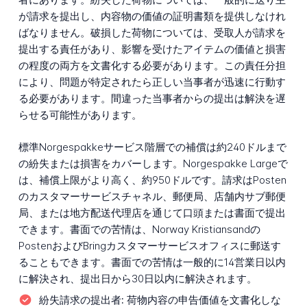
が請求を提出し、内容物の価値の証明書類を提供しなけれ
ばなりません。破損した荷物については、受取人が請求を
提出する責任があり、影響を受けたアイテムの価値と損害
の程度の両方を文書化する必要があります。この責任分担
により、問題が特定されたら正しい当事者が迅速に行動す
る必要があります。間違った当事者からの提出は解決を遅
らせる可能性があります。
標準Norgespakkeサービス階層での補償は約240ドルまで
の紛失または損害をカバーします。Norgespakke Largeで
は、補償上限がより高く、約950ドルです。請求はPosten
のカスタマーサービスチャネル、郵便局、店舗内サブ郵便
局、または地方配送代理店を通じて口頭または書面で提出
できます。書面での苦情は、Norway Kristiansandの
PostenおよびBringカスタマーサービスオフィスに郵送す
ることもできます。書面での苦情は一般的に14営業日以内
に解決され、提出日から30日以内に解決されます。
紛失請求の提出者:
荷物内容の申告価値を文書化しな