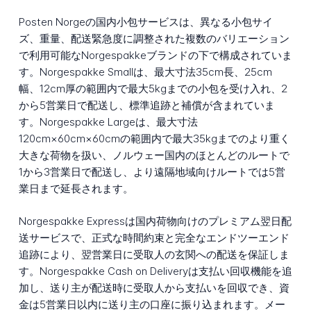
Posten Norgeの国内小包サービスは、異なる小包サイ
ズ、重量、配送緊急度に調整された複数のバリエーション
で利用可能なNorgespakkeブランドの下で構成されていま
す。Norgespakke Smallは、最大寸法35cm長、25cm
幅、12cm厚の範囲内で最大5kgまでの小包を受け入れ、2
から5営業日で配送し、標準追跡と補償が含まれていま
す。Norgespakke Largeは、最大寸法
120cm×60cm×60cmの範囲内で最大35kgまでのより重く
大きな荷物を扱い、ノルウェー国内のほとんどのルートで
1から3営業日で配送し、より遠隔地域向けルートでは5営
業日まで延長されます。
Norgespakke Expressは国内荷物向けのプレミアム翌日配
送サービスで、正式な時間約束と完全なエンドツーエンド
追跡により、翌営業日に受取人の玄関への配送を保証しま
す。Norgespakke Cash on Deliveryは支払い回収機能を追
加し、送り主が配送時に受取人から支払いを回収でき、資
金は5営業日以内に送り主の口座に振り込まれます。メー