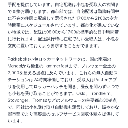
手配を提供しています。自宅配送は小包を受取人の玄関ま
で直接お届けします。都市部では、自宅配送は勤務時間中
に不在の住民に配慮して選択された17:00から21:00の夕方
時間帯にスケジュールされています。都市化が進んでいな
い地域では、配送は08:00から17:00の標準的な日中時間帯
に行われます。配送試行時に在宅でない受取人は、小包を
玄関に置いておくよう要求することができます。
Pakkeboks小包ロッカーネットワークは、国の南端の
Mandalから極北のHammerfestまで、ノルウェー全土の
2,000を超える拠点に及んでいます。これらの無人自動ス
テーションは24時間稼働しており、受取人はPostenアプ
リを使用してロッカーハッチを開き、昼夜を問わずいつで
も小包を受け取ることができます。Oslo、Trondheim、
Stavanger、Tromsøなどのノルウェーの主要都市30拠点
で、同社は小包受け取り自動機も運営しており、賑やかな
都市部でより高容量のセルフサービス回収体験を提供して
います。