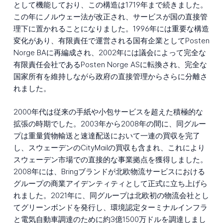
として機能しており、この構造は1719年まで続きました。
この年にノルウェー法が改正され、サービスが国の直接管
理下に置かれることになりました。1996年には重要な構造
変化があり、有限責任で運営される国有企業としてPosten
Norge BAに再編成され、2002年には議会によって完全な
有限責任会社であるPosten Norge ASに転換され、完全な
国家所有を維持しながら政府の直接管理からさらに分離さ
れました。
2000年代は従来の手紙や小包サービスを超えた積極的な
拡張の時期でした。2003年から2008年の間に、同グルー
プは重量貨物輸送と速達配送において一連の買収を完了
し、スウェーデンのCityMailの買収も含まれ、これにより
スウェーデン市場での直接的な事業拠点を獲得しました。
2008年には、Bringブランドが北欧物流サービスにおける
グループの商業アイデンティティとして正式に立ち上げら
れました。2021年に、同グループは北欧初の物流会社とし
てグリーンボンドを発行し、環境認定ターミナルインフラ
と電気自動車調達のために約3億1500万ドルを調達しまし