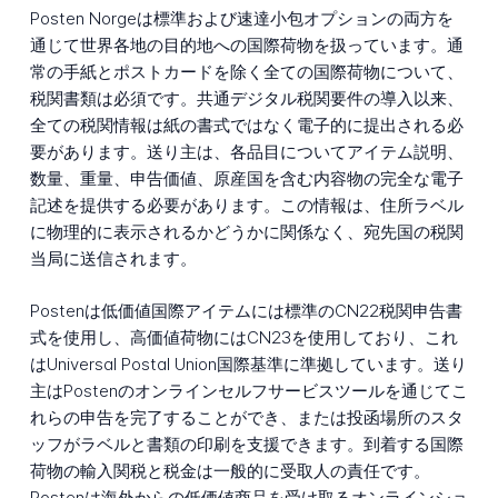
Posten Norgeは標準および速達小包オプションの両方を
通じて世界各地の目的地への国際荷物を扱っています。通
常の手紙とポストカードを除く全ての国際荷物について、
税関書類は必須です。共通デジタル税関要件の導入以来、
全ての税関情報は紙の書式ではなく電子的に提出される必
要があります。送り主は、各品目についてアイテム説明、
数量、重量、申告価値、原産国を含む内容物の完全な電子
記述を提供する必要があります。この情報は、住所ラベル
に物理的に表示されるかどうかに関係なく、宛先国の税関
当局に送信されます。
Postenは低価値国際アイテムには標準のCN22税関申告書
式を使用し、高価値荷物にはCN23を使用しており、これ
はUniversal Postal Union国際基準に準拠しています。送り
主はPostenのオンラインセルフサービスツールを通じてこ
れらの申告を完了することができ、または投函場所のスタ
ッフがラベルと書類の印刷を支援できます。到着する国際
荷物の輸入関税と税金は一般的に受取人の責任です。
Postenは海外からの低価値商品を受け取るオンラインショ