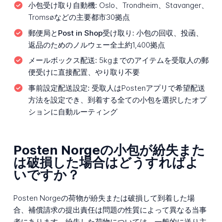
小包受け取り自動機:
Oslo、Trondheim、Stavanger、
Tromsøなどの主要都市30拠点
郵便局とPost in Shop受け取り:
小包の回収、投函、
返品のためのノルウェー全土約1,400拠点
メールボックス配送:
5kgまでのアイテムを受取人の郵
便受けに直接配置、やり取り不要
事前設定配送設定:
受取人はPostenアプリで希望配送
方法を設定でき、到着する全ての小包を選択したオプ
ションに自動ルーティング
Posten Norgeの小包が紛失また
は破損した場合はどうすればよ
いですか？
Posten Norgeの荷物が紛失または破損して到着した場
合、補償請求の提出責任は問題の性質によって異なる当事
者にあります。紛失した荷物については、一般的に送り主