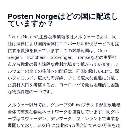
Posten Norgeはどの国に配送し
ていますか？
Posten Norgeの主要な事業領域はノルウェーであり、同
社は法律により国内全体にユニバーサル郵便サービスを提
供する義務を負っています。この対象範囲は、Oslo、
Bergen、Trondheim、Stavanger、Tromsøなどの主要都
市から極北の最も遠隔な農村地域まで拡がっています。ノ
ルウェーの全ての住所への配送は、同国の険しい山地、深
いフィヨルド、広大な海岸線、そして広大な距離に分散し
た農村人口を考慮すると、ヨーロッパで最も地理的に困難
な物流課題の一つです。
ノルウェー以外では、グループのBringブランドが北欧地域
全体で重要な物流ネットワークを運営しています。同グル
ープはスウェーデン、デンマーク、フィンランドで事業を
展開しており、2021年には北欧4カ国合計で9000万個を超