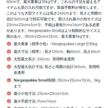
60cmで、最大重量は35kgです。これらの寸法を超えるア
イテムも受け入れ可能ですが、取扱手数料が発生します。
このような大型アイテムは長さ240cmまで、長さと周囲の
合計360cmまで対応可能です。受け入れ最小小包サイズは
23cm×23cm×1cmで、手紙は最低9cm×14cmである必要
があります。Norgespakke Smallはより制限的なサイズ上
限があり、35cm×25cm×12cm、最大重量5kgです。
最大重量（標準小包）:
Norgespakke Largeで35kg
最大寸法（標準）:
長さ120cm、幅60cm、高さ60cm
大型最大長さ:
240cm、割増料金適用
大型最大合計寸法:
長さと周囲の合計360cm、割増料
金適用
Norgespakke Small制限:
35cm×25cm×12cm、5kg
まで
最小小包寸法:
23cm×23cm×1cm
最小手紙寸法:
9cm×14cm