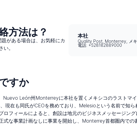
の連絡方法は？
本社
セスに問題がある場合は、お気軽にカ
Quality Post, Monterrey, 
電話: +528182889000
さい。
は何ですか
とも記載）は、Nuevo León州Monterreyに本社を置くメキシコ
って設立され、現在も同氏がCEOを務めており、Melesioという名
プロフィールによると、創設は地元のビジネスメッセージング
式な事業計画なしに事業を開始し、Monterrey首都圏内で