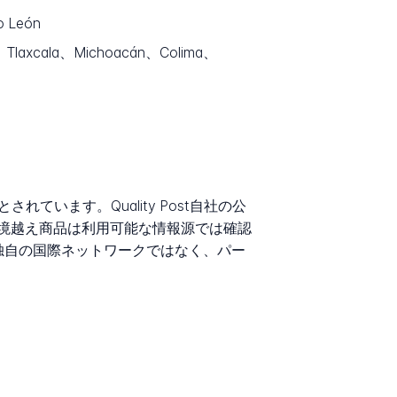
o León
s、Tlaxcala、Michoacán、Colima、
います。Quality Post自社の公
境越え商品は利用可能な情報源では確認
する独自の国際ネットワークではなく、パー