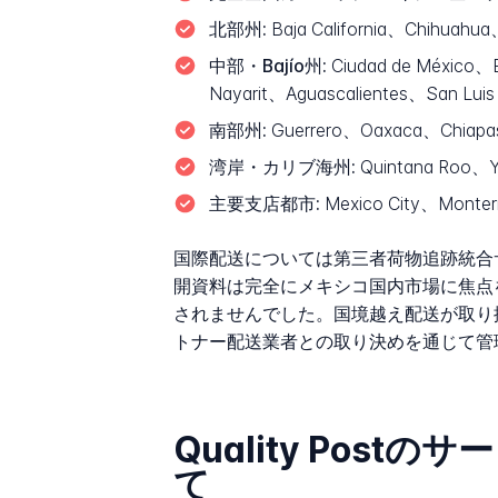
北部州:
Baja California、Chihuah
中部・Bajío州:
Ciudad de México、
Nayarit、Aguascalientes、San Luis 
南部州:
Guerrero、Oaxaca、Chiapa
湾岸・カリブ海州:
Quintana Roo、Y
主要支店都市:
Mexico City、Monte
国際配送については第三者荷物追跡統合サイ
開資料は完全にメキシコ国内市場に焦点
されませんでした。国境越え配送が取り扱わ
トナー配送業者との取り決めを通じて管
Quality Pos
て