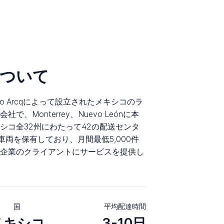
tについて
auricio Arcqによって設立されたメキシコのラ
、Monterrey、Nuevo Leónに本
シコ全32州にわたって42の配送センタ
車両を保有しており、月間最低5,000件
企業のクライアントにサービスを提供し
国
平均配達時間
メキシコ
3-10日