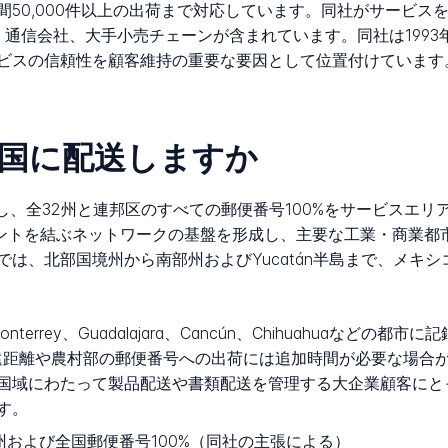
50,000件以上の出荷まで対応しています。同社がサービス
通信会社、大手小売チェーンが含まれています。同社は1993
ビスの信頼性を顧客維持の重要な要因として位置付けています
はどの国に配送しますか
で事業を展開し、全32州と連邦区のすべての郵便番号100%をサービス
送ポイントを結ぶネットワークの基盤を形成し、主要な工業・商業
は、北部国境州から南部州およびYucatán半島まで、メキ
onterrey、Guadalajara、Cancún、Chihuahuaな
遠距離や農村部の郵便番号への出荷には追加時間が必要な場合が
国域にわたって製品配送や書類配送を管理する大企業顧客にと
す。
州および全国郵便番号100%（同社の主張による）