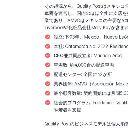
その起源から、Quality Postはメ
車両を運営し、国内のほぼ全州に支店を持つことが記録
業であり、AMVOはメキシコの主要な
Liverpoolや化粧品会社Mary Kayが
設立:
1993年、Mexico、Nuevo Leó
本社:
Catamarca No. 2129, Residenc
CEO兼共同設立者:
Mauricio Arcq
車両数:
約4,000台の配送車両
配送センター:
全国に42か所
業界団体:
AMVO（Asociación Mexica
最小顧客数量:
契約開始には月間5,0
社会的プログラム:
Fundación 
や若者を支援
Quality Postのビジネスモデル