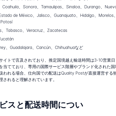
ua、Coahuila、Sonora、Tamaulipas、Sinaloa、Durango、Nuev
Estado de México、Jalisco、Guanajuato、Hidalgo、Morelo
Potosí
s、Tabasco、Veracruz、Zacatecas
ucatán
rrey、Guadalajara、Cancún、Chihuahuaなど
トで言及されており、推定国境越え輸送時間は3-10営業日とされて
を当てており、専用の国際サービス階層やブランド化された国
れる場合、仕向国での配送はQuality Postが直接運営
理されると理解されています。
tのサービスと配送時間につい