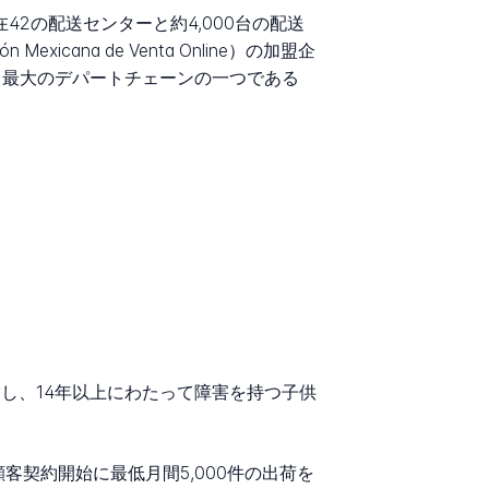
在42の配送センターと約4,000台の配送
icana de Venta Online）の加盟企
コ最大のデパートチェーンの一つである
アチブを運営し、14年以上にわたって障害を持つ子供
顧客契約開始に最低月間5,000件の出荷を