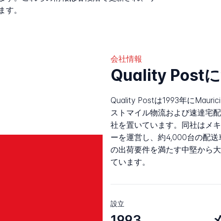
ます。
会社情報
Quality Pos
Quality Postは1993年にM
ストマイル物流および速達宅配会社で
社を置いています。同社はメキ
ーを運営し、約4,000台の配送
の出荷要件を満たす中堅から大
ています。
設立
1993