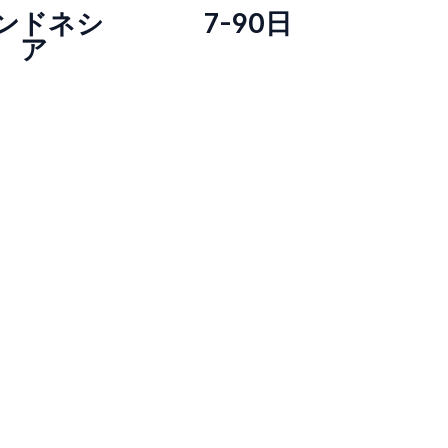
ンドネシ
7-90日
ア