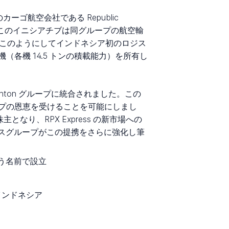
ゴ航空会社である Republic
ました。このイニシアチブは同グループの航空輸
はこのようにしてインドネシア初のロジス
機（各機 14.5 トンの積載能力）を所有し
nton グループに統合されました。この
プの恩恵を受けることを可能にしまし
 の株主となり、RPX Express の新市場への
はフランスグループがこの提携をさらに強化し筆
という名前で設立
310、インドネシア