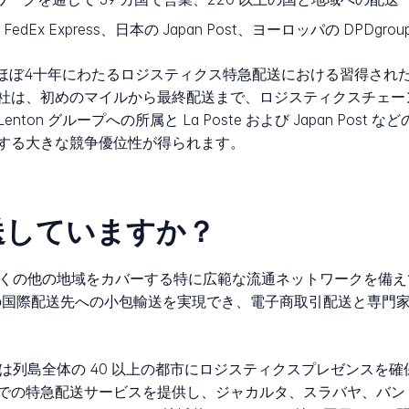
dEx Express、日本の Japan Post、ヨーロッパの DPDgrou
、ほぼ4十年にわたるロジスティクス特急配送における習得され
社は、初めのマイルから最終配送まで、ロジスティクスチェー
on グループへの所属と La Poste および Japan Pos
する大きな競争優位性が得られます。
配送していますか？
の多くの他の地域をカバーする特に広範な流通ネットワークを備
以上の国際配送先への小包輸送を実現でき、電子商取引配送と専門
 は列島全体の 40 以上の都市にロジスティクスプレゼンスを
での特急配送サービスを提供し、ジャカルタ、スラバヤ、バン