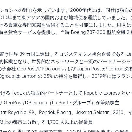
ションへの野心を示しています。2000年代には、同社は独自のカー
2001年から2010年まで東アジアの国内および地域便を運航してい
ける貴重な専門知識を習得することを可能にしました。RPX 
サービスを提供し、当時 Boeing 737-200 型航空機 2 
置き世界 39 カ国に進出するロジスティクス複合企業である Le
的転機となり、世界的なネットワークと一流のパートナーシッ
社 GeoPost/DPDgroup および Japan Post が Lenton
group は Lenton の 25% の持分を取得し、2019年に
 FedEx の独占的パートナーとして Republic Express 
より GeoPost/DPDgroup（La Poste グループ）が筆頭株主
Ciputat Raya No. 99、Pondok Pinang、Jakarta Selatan 12
以上の都市に分散する 1,700 人以上の従業員
ネットワークを通じて 39 カ国で営業、220 以上の国と地域への配送