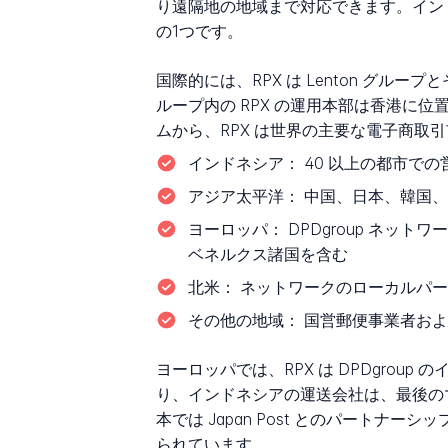
り遠隔地の地域まで対応できます。イン
の1つです。
国際的には、RPX は Lenton グ
ループ内の RPX の運用本部は香港
ムから、RPX は世界の主要な電子商取
インドネシア：
40 以上の都市で
アジア太平洋：
中国、日本、韓国、
ヨーロッパ：
DPDgroup ネ
ベネルクス諸国を含む
北米：
ネットワークのローカルパー
その他の地域：
国営郵便事業者およ
ヨーロッパでは、RPX は DPDgro
り、インドネシアの運送会社は、最後の
本では Japan Post とのパート
られています。