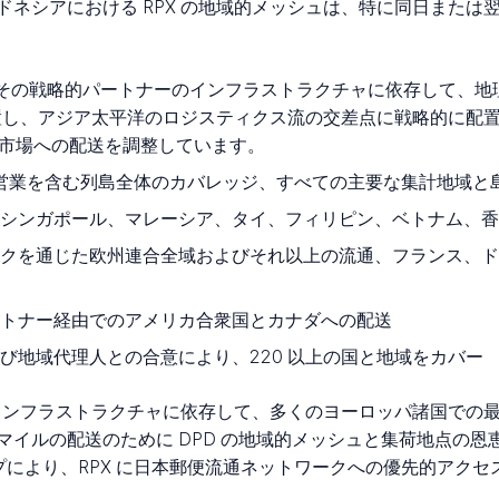
ドネシアにおける RPX の地域的メッシュは、特に同日または
ループとその戦略的パートナーのインフラストラクチャに依存して、地理
に位置し、アジア太平洋のロジスティクス流の交差点に戦略的に配
引市場への配送を調整しています。
の営業を含む列島全体のカバレッジ、すべての主要な集計地域と
シンガポール、マレーシア、タイ、フィリピン、ベトナム、香
ットワークを通じた欧州連合全域およびそれ以上の流通、フランス
トナー経由でのアメリカ合衆国とカナダへの配送
び地域代理人との合意により、220 以上の国と地域をカバー
up のインフラストラクチャに依存して、多くのヨーロッパ諸国で
マイルの配送のために DPD の地域的メッシュと集荷地点の
ナーシップにより、RPX に日本郵便流通ネットワークへの優先的ア