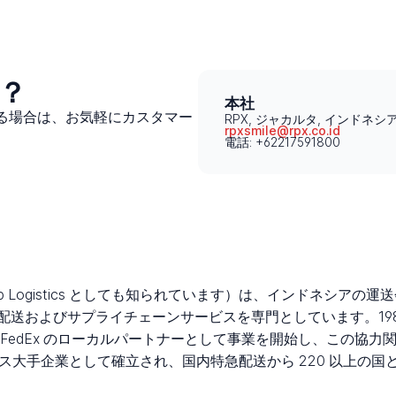
は？
本社
ある場合は、お気軽にカスタマー
RPX, ジャカルタ, インドネシ
rpxsmile@rpx.co.id
電話: +62217591800
？
 One Stop Logistics としても知られています）は、インド
よびサプライチェーンサービスを専門としています。1985年に Re
FedEx のローカルパートナーとして事業を開始し、この協
クス大手企業として確立され、国内特急配送から 220 以上の