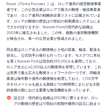
Rossii（Почта России））は、ロシア連邦の国営郵便事業
者です。この公営企業はロシアで最大の郵便・物流事業者
であり、ロシア連邦の戦略的企業リストに記載されていま
す。ロシアの郵便の歴史は10世紀の初期通信システムにま
でさかのぼりますが、Russian Postの現代的な組織は
2002年に確立されました。この年、複数の連邦郵便機関
が統合され、単一の公営企業が形成されました。
同企業はロシア全土の郵便物と小包の収集、輸送、配送を
担当し、公式切手の発行も行っています。モスクワに本社
を置くRussian Postは現在約390,000人を雇用しており、
ロシア全土に42,000以上の郵便局を管理しています。これ
は世界で最も広大な郵便ネットワークの一つです。同輸送
業者は毎年数十億件の郵便物を処理しており、1,700万平
方キロメートルを超える面積と11の時間帯にまたがる大陸
的規模の国における重要な物流機能を担っています。
設立日：
現代的な組織は2002年に遡りますが、ロシ
アの郵便の歴史は10世紀の初期中継所の設立に始まり