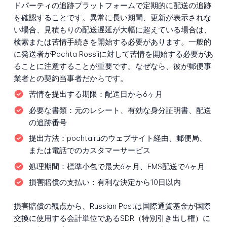
ドパーティの追跡プラットフォームで定期的に配送の追跡
を確認することです。異常に長い期間、更新が表示されな
い場合、見積もりの配送遅延が大幅に超えている場合は、
検索または苦情手続きを開始する必要があります。一般的
に発送者がPochta Rossiiに対して苦情を開始する必要があ
ることに注意することが重要です。なぜなら、彼が郵便事
業者との契約当事者だからです。
苦情を提出する期限：
配送日から6ヶ月
必要な書類：
元のレシート、有効な身分証明書、配送
の追跡番号
提出方法：
pochta.ruのウェブサイト経由、郵便局、
または電話でのカスタマーサービス
処理期間：
標準小包で最大6ヶ月、EMS配送で4ヶ月
損害賠償の支払い：
有利な決定から10日以内
損害賠償の観点から、Russian Postは国際通貨基金が国際
交換に使用する会計単位であるSDR（特別引き出し権）に