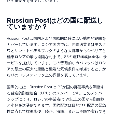
略的重要性を証明しています。
Russian Postはどの国に配送し
ていますか？
Russian Postは国内および国際的に特に広い地理的範囲を
カバーしています。ロシア国内では、同輸送業者はモスク
ワとサンクトペテルブルクのような大都市からシベリアと
極東ロシアの最も遠隔な村まで、85の連邦構成体全体にサ
ービスを提供しています。この普遍的なカバレッジはロシ
アの領土の広大な距離と極端な気候条件を考慮すると、か
なりのロジスティック上の課題を表しています。
国際的には、Russian Postは192か国の郵便事業を調整す
る普遍的郵便連合（UPU）のメンバーです。このメンバー
シップにより、ロシアの事業者は190以上の国から郵便物
と小包を送受信できます。国際配送は目的地と配送の緊急
性に応じて標準郵便、陸路、海路、または空路で実行でき