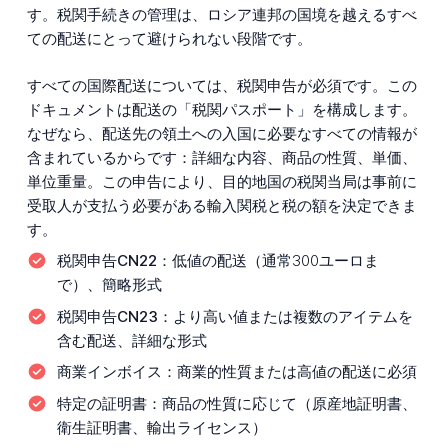
す。税関手続きの管理は、ロシア連邦の国境を越えるすべ
ての配送にとって避けられない段階です。
すべての国際配送については、税関申告が必須です。この
ドキュメントは配送の「税関パスポート」を構成します。
なぜなら、配送先の領土への入国に必要なすべての情報が
含まれているからです：詳細な内容、商品の性質、単価、
単位重量。この申告により、目的地国の税関当局は事前に
受取人が支払う必要がある輸入関税と税の額を決定できま
す。
税関申告CN22：
低値の配送（通常300ユーロま
で）、簡略形式
税関申告CN23：
より高い値または複数のアイテムを
含む配送、詳細な形式
商業インボイス：
商業的性質または高値の配送に必須
特定の証明書：
商品の性質に応じて（原産地証明書、
衛生証明書、輸出ライセンス）