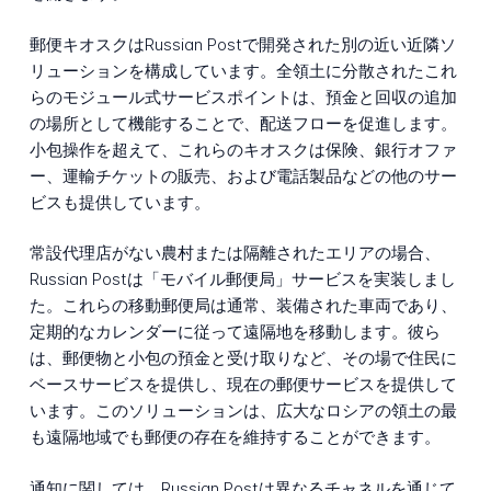
郵便キオスクはRussian Postで開発された別の近い近隣ソ
リューションを構成しています。全領土に分散されたこれ
らのモジュール式サービスポイントは、預金と回収の追加
の場所として機能することで、配送フローを促進します。
小包操作を超えて、これらのキオスクは保険、銀行オファ
ー、運輸チケットの販売、および電話製品などの他のサー
ビスも提供しています。
常設代理店がない農村または隔離されたエリアの場合、
Russian Postは「モバイル郵便局」サービスを実装しまし
た。これらの移動郵便局は通常、装備された車両であり、
定期的なカレンダーに従って遠隔地を移動します。彼ら
は、郵便物と小包の預金と受け取りなど、その場で住民に
ベースサービスを提供し、現在の郵便サービスを提供して
います。このソリューションは、広大なロシアの領土の最
も遠隔地域でも郵便の存在を維持することができます。
通知に関しては、Russian Postは異なるチャネルを通じて