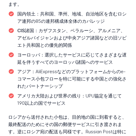
ます。
国内領土：
共和国、準州、地域、自治地区を含むロシ
ア連邦の85の連邦構成体全体のカバレッジ
CIS諸国：
カザフスタン、ベラルーシ、アルメニア、
アゼルバイジャンおよび中央アジア諸国などの旧ソビ
エト共和国との優先的関係
ヨーロッパ：
選択したサービスに応じてさまざまな遅
延を伴うすべてのヨーロッパ諸国へのサービス
アジア：
AliExpressなどのプラットフォームからのe-
コマース小包フローを特に可能にする中国との強化さ
れたパートナーシップ
アメリカ大陸および世界の残り：
UPU協定を通じて
190以上の国でサービス
ロシアから送付された小包は、目的地の国に到着すると、
最終配送のためにその国の郵便サービスに引き渡されま
す。逆にロシア宛の配送も同様です。Russian Postは特に