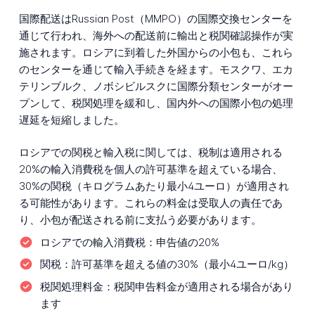
国際配送はRussian Post（MMPO）の国際交換センターを
通じて行われ、海外への配送前に輸出と税関確認操作が実
施されます。ロシアに到着した外国からの小包も、これら
のセンターを通じて輸入手続きを経ます。モスクワ、エカ
テリンブルク、ノボシビルスクに国際分類センターがオー
プンして、税関処理を緩和し、国内外への国際小包の処理
遅延を短縮しました。
ロシアでの関税と輸入税に関しては、税制は適用される
20%の輸入消費税を個人の許可基準を超えている場合、
30%の関税（キログラムあたり最小4ユーロ）が適用され
る可能性があります。これらの料金は受取人の責任であ
り、小包が配送される前に支払う必要があります。
ロシアでの輸入消費税：
申告値の20%
関税：
許可基準を超える値の30%（最小4ユーロ/kg）
税関処理料金：
税関申告料金が適用される場合があり
ます