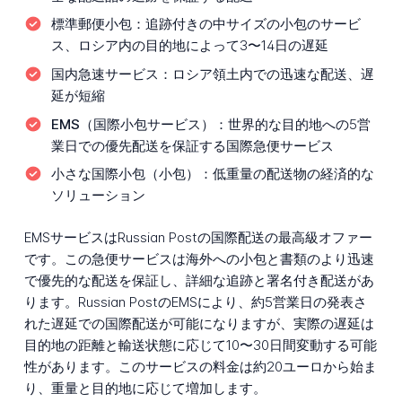
標準郵便小包：
追跡付きの中サイズの小包のサービ
ス、ロシア内の目的地によって3〜14日の遅延
国内急速サービス：
ロシア領土内での迅速な配送、遅
延が短縮
EMS（国際小包サービス）：
世界的な目的地への5営
業日での優先配送を保証する国際急便サービス
小さな国際小包（小包）：
低重量の配送物の経済的な
ソリューション
EMSサービスはRussian Postの国際配送の最高級オファー
です。この急便サービスは海外への小包と書類のより迅速
で優先的な配送を保証し、詳細な追跡と署名付き配送があ
ります。Russian PostのEMSにより、約5営業日の発表さ
れた遅延での国際配送が可能になりますが、実際の遅延は
目的地の距離と輸送状態に応じて10〜30日間変動する可能
性があります。このサービスの料金は約20ユーロから始ま
り、重量と目的地に応じて増加します。