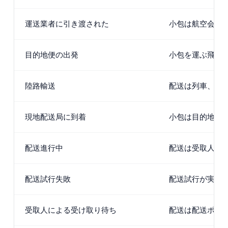
運送業者に引き渡された
小包は航空会社
目的地便の出発
小包を運ぶ飛行
陸路輸送
配送は列車、ト
現地配送局に到着
小包は目的地ア
配送進行中
配送は受取人へ
配送試行失敗
配送試行が実施
受取人による受け取り待ち
配送は配送ポイ