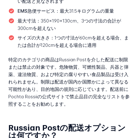
い配送と見なされます
EMS急便サービス：
最大31.5キログラムの重量
最大寸法：
350×190×130cm、3つの寸法の合計が
300cmを超えない
サイズの大きさ：
1つの寸法が60cmを超える場合、ま
たは合計が120cmを超える場合に適用
特定のカテゴリの商品はRussian Postを介した配送に制限
または禁止の対象です。危険物質、可燃性製品、兵器と弾
薬、違法物質、および特定の腐りやすい食品製品は受け入
れられません。制限は配送が国内か国際かによって異なる
可能性があり、目的地国の規則に応じています。配送前に
Pochta Rossiiの公式サイトで禁止品目の完全なリストを参
照することをお勧めします。
Russian Postの配送オプション
は何ですか？