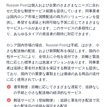
Russian Postは個人および企業のさまざまなニーズに合わ
せた完全な郵便サービス範囲を提供しています。同事業者
は国内ロシア市場と国際配送の両方のソリューションを提
供し、希望する遅延と利用可能な予算に応じてさまざまな
サービスレベルがあります。このサービスの多様性によ
り、あらゆるタイプの発送者の期待に対応できます。
ロシア国内市場の場合、Russian Postは手紙、はがき、小
さな配送物の配送、および新聞配布を保証します。国内小
包サービスにより、全領土に小包を送付でき、距離と緊急
性に応じた標準または急速オプションがあります。同事業
者は追跡と署名付き配送を保証する郵送サービスも提供し
ており、国内での重要な書類または価値のある商品の送付
に広く使用されています。
通常郵便：
距離に応じてさまざまな遅延で、追跡なし
の手紙と小さな配送物の経済的なサービス
郵送サービス（登録郵便）：
追跡と署名付き配送で完
全な配送品の追跡を保証する配送