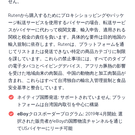
せん。
Rutenから購入するためにプロキシショッピングやパッケ
ージ転送サービスを使用するバイヤーの場合、転送サービ
スがバイヤーに代わって税関文書、輸入申告、適用される
関税と税金の責任を負います。具体的な要件は目的地国の
輸入規制に依存します。Rutenは、プラットフォームを通
じてリストまたは発送できない特定の商品カテゴリに制限
を課しています。これらの禁止事項には、すべてのタイプ
の電子タバコとベイピングデバイス、アフリカ豚熱の影響
を受けた地域由来の肉製品、中国の動物肉と加工肉製品が
含まれ、これらはすべて台湾独自の輸出入管理規制と食品
安全基準と整合しています。
ネイティブ国際発送:
サポートされていません; プラッ
トフォームは台湾国内取引を中心に構築
eBayクロスボーダープログラム:
2019年4月開始; 選
択された販売者がeBayの国際物流チャンネルを通じ
てUSバイヤーにリーチ可能