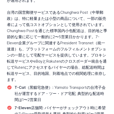
が適用されます。
台湾の国営郵便サービスであるChunghwa Post（中華郵
政）は、特に軽量または小型の商品について、一部の販売
者によって低コストオプションとして使用されています。
Chunghwa Postを通じた標準国内小包配送は、目的地と季
節的な量に応じて一般的に2〜5営業日かかります。7-
Eleven企業グループに関連するPresident Transnet（統一
速達）も、プラットフォームのフルフィルメントオプショ
ンの一部として宅配サービスを提供しています。プロキシ
転送サービスやeBayとRakutenのクロスボーダー統合を通
じてRutenにアクセスするバイヤーの場合、総配送時間は
転送サービス、目的地国、到着地点での税関処理に依存し
ます。
T-Cat（黑貓宅急便）:
Yamato Transportの台湾子会
社が運営するドア・ツー・ドア宅配; 典型的な配送時
間は1〜2営業日
7-Eleven店舗間:
バイヤーがチェックアウト時に希望
の7-Eleven受取場所を選択; 典型的な到着は1〜3営業