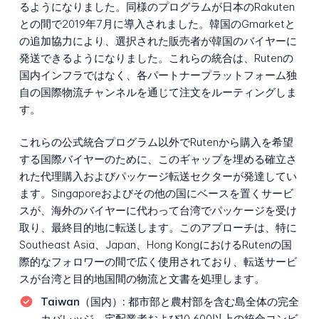
るようになりました。同様のプログラムが日本のRakuten
との間で2019年7月に導入されました。韓国のGmarketと
の追加協力により、選択された販売者が韓国のバイヤーに
発送できるようになりました。これらの統合は、Rutenの
国内インフラではなく、各パートナープラットフォーム独
自の国際物流チャンネルを通じて注文をルーティングしま
す。
これらの公式統合プログラム以外でRutenから購入を希望
する国際バイヤーのために、このギャップを埋める確立さ
れた代理購入およびパッケージ転送セクターが発達してい
ます。Singaporeおよびその他の国にベースを置くサービ
スが、海外のバイヤーに代わって台湾でパッケージを受け
取り、最終目的地に転送します。このアプローチは、特に
Southeast Asia、Japan、Hong KongにおけるRutenの国
際的なフォロワーの間で広く使用されており、転送サービ
スが台湾と目的地国間の物流と文書を処理します。
Taiwan（国内）:
都市部と農村部を含む島全体の完全
カバレッジ、宅配業者および10,600以上の統合コンビ