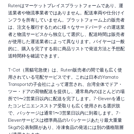
Rutenはマーケットプレイスプラットフォームであり、運
送業者や物流事業者ではありません。配送車両や仕分けイ
ンフラを所有していません。プラットフォーム上の販売者
は、注文を履行するために様々なサードパーティの運送業
者と物流サービスから独立して選択し、配送時間は販売者
が使用した運送業者によって異なります。バイヤーは一般
的に、購入を完了する前に商品リストで発送方法と予想配
送時間枠を確認できます。
T-Cat（黑貓宅急便）は、Ruten販売者の間で最も広く使
用されている宅配サービスです。これは日本のYamato
Transportの子会社によって運営され、台湾全体でドア・
ツー・ドアの荷物配送を提供し、通常島内のほとんどの場
所で1〜2営業日以内に配送を完了します。7-Elevenを通じ
たコンビニエンスストア受取りも広く使用される選択肢
で、パッケージは通常1〜3営業日以内に到着します。7-
Elevenサービスは標準商品の1パッケージあたり最大重量
5kgの公表制限があり、冷凍食品の発送には別の価格階層