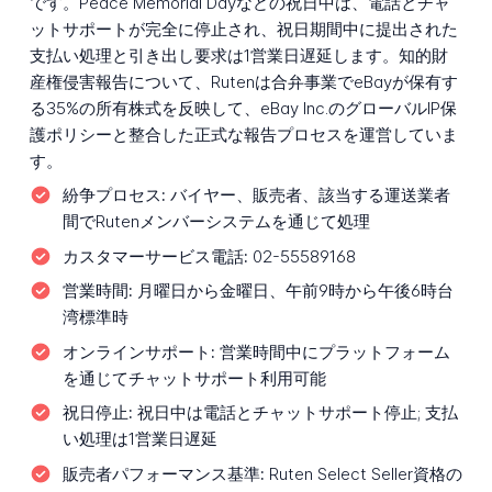
です。Peace Memorial Dayなどの祝日中は、電話とチャ
ットサポートが完全に停止され、祝日期間中に提出された
支払い処理と引き出し要求は1営業日遅延します。知的財
産権侵害報告について、Rutenは合弁事業でeBayが保有す
る35%の所有株式を反映して、eBay Inc.のグローバルIP保
護ポリシーと整合した正式な報告プロセスを運営していま
す。
紛争プロセス:
バイヤー、販売者、該当する運送業者
間でRutenメンバーシステムを通じて処理
カスタマーサービス電話:
02-55589168
営業時間:
月曜日から金曜日、午前9時から午後6時台
湾標準時
オンラインサポート:
営業時間中にプラットフォーム
を通じてチャットサポート利用可能
祝日停止:
祝日中は電話とチャットサポート停止; 支払
い処理は1営業日遅延
販売者パフォーマンス基準:
Ruten Select Seller資格の