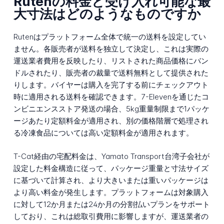
Rutenの料金と受け入れ可能な最
大寸法はどのようなものですか
Rutenはプラットフォーム全体で統一の送料を設定してい
ません。各販売者が送料を独立して決定し、これは実際の
運送業者費用を反映したり、リストされた商品価格にバン
ドルされたり、販売者の裁量で送料無料として提供された
りします。バイヤーは購入を完了する前にチェックアウト
時に適用される送料を確認できます。7-Elevenを通じたコ
ンビニエンスストア発送の場合、5kg重量制限まで1パッケ
ージあたり定額料金が適用され、別の価格階層で処理され
る冷凍食品については高い定額料金が適用されます。
T-Cat経由の宅配料金は、Yamato Transport台湾子会社が
設定した料金構造に従って、パッケージ重量と寸法サイズ
に基づいて計算され、より大きいまたは重いパッケージは
より高い料金が発生します。プラットフォームは対象購入
に対して12か月または24か月の分割払いプランをサポート
しており、これは総取引費用に影響しますが、運送業者の