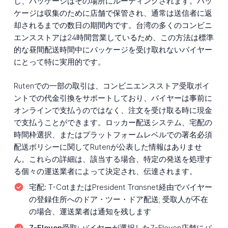
し、パッケージはその場所にルーティングされます。パッ
ケージは収集のために店舗で保管され、通常は送信者に返
却されるまでの数日の期間内です。台湾の多くのコンビニ
エンスストアは24時間営業しているため、この方法は標準
的な昼間配送時間中にパッケージを受け取れないバイヤー
にとって特に実用的です。
Rutenでの一部の取引は、コンビニエンスストア受取ポイ
ントでの代金引換をサポートしており、バイヤーは事前に
オンラインで支払うのではなく、注文を受け取る時に現金
で支払うことができます。ロッカー配送システム、宅配の
時間枠選択、またはプラットフォームレベルでの署名必須
配送ポリシーに関してRutenが公表した情報はありませ
ん。これらの詳細は、該当する場合、特定の発送を処理す
る個々の運送業者によって決定され、伝達されます。
宅配:
T-CatまたはPresident Transnet経由でバイヤー
の登録住所へのドア・ツー・ドア配送; 受取人が不在
の場合、運送業者は通知を残します
7-Eleven受取:
バイヤーが選択した7-Eleven店舗にパ