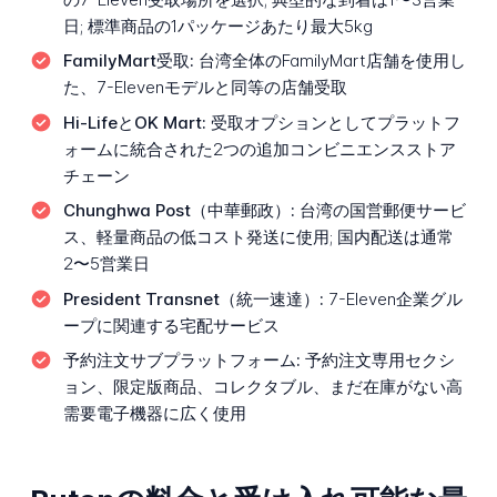
日; 標準商品の1パッケージあたり最大5kg
FamilyMart受取:
台湾全体のFamilyMart店舗を使用し
た、7-Elevenモデルと同等の店舗受取
Hi-LifeとOK Mart:
受取オプションとしてプラットフ
ォームに統合された2つの追加コンビニエンスストア
チェーン
Chunghwa Post（中華郵政）:
台湾の国営郵便サービ
ス、軽量商品の低コスト発送に使用; 国内配送は通常
2〜5営業日
President Transnet（統一速達）:
7-Eleven企業グル
ープに関連する宅配サービス
予約注文サブプラットフォーム:
予約注文専用セクシ
ョン、限定版商品、コレクタブル、まだ在庫がない高
需要電子機器に広く使用