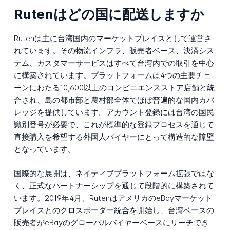
Rutenはどの国に配送しますか
Rutenは主に台湾国内のマーケットプレイスとして運営さ
れています。その物流インフラ、販売者ベース、決済シス
テム、カスタマーサービスはすべて台湾内での取引を中心
に構築されています。プラットフォームは4つの主要チェ
ーンにわたる10,600以上のコンビニエンスストア店舗と統
合され、島の都市部と農村部全体でほぼ普遍的な国内カバ
レッジを提供しています。アカウント登録には台湾の国民
識別番号が必要で、これが標準的な登録プロセスを通じて
直接購入を希望する外国人バイヤーにとって構造的な障壁
となっています。
国際的な展開は、ネイティブプラットフォーム拡張ではな
く、正式なパートナーシップを通じて段階的に構築されて
います。2019年4月、RutenはアメリカのeBayマーケット
プレイスとのクロスボーダー統合を開始し、台湾ベースの
販売者がeBayのグローバルバイヤーベースにリーチでき