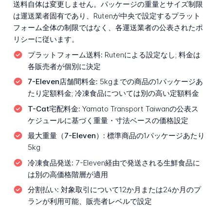
送料自体は変更しません。パッケージの重量とサイズ制限
は運送業者固有であり、Rutenが中央で設定するプラット
フォーム全体の制限ではなく、各運送業者の公表されたポ
リシーに従います。
プラットフォーム送料:
Rutenによる設定なし; 料金は
各販売者が個別に決定
7-Eleven店舗間料金:
5kgまでの商品の1パッケージあ
たり定額料金; 冷凍食品については別の高い定額料金
T-Cat宅配料金:
Yamato Transport Taiwanの公表ス
ケジュールに基づく重量・寸法ベースの価格設定
最大重量（7-Eleven）:
標準商品の1パッケージあたり
5kg
冷凍食品発送:
7-Eleven経由で発送される生鮮食品に
は別の高価格階層が適用
分割払い:
対象取引について12か月または24か月のプ
ランが利用可能、販売者レベルで設定