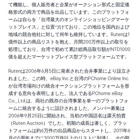
て機能し、個人販売者と企業がオークション形式と固定価
格形式の両方で商品を出品しています。このプラットフォ
ームは自らを「台湾最大のオンラインショッピングマーケ
ットプレイス」と位置づけており、この地位を国内および
地域の競合他社に対して何年も維持しています。Rutenは1
億件以上の商品リストを抱え、月間200万件以上の取引を
処理しており、台湾で初めて累計総商品取引額がNTD1000
億を超えたマーケットプレイス型プラットフォームです。
Rutenは2006年6月5日に発表された合弁事業により設立さ
れました。この時、eBay Inc.と台湾のPChome Online Inc.
が台湾市場向けの統合オークションプラットフォームを形
成する意向を表明しました。法人であるPChome eBay
Co., Ltd.は、両社の既存の台湾事業を単一のプラットフォ
ームに統合するように設計されました。メンバー募集は
2006年9月25日に開始され、当初の中国語名は露天拍賣
（Ruten Auction）でした。初期の成長は著しく、プラッ
トフォームは約6万件の出品商品からスタートし、2011年6
月の5周年までに3000万件以上のリストに到達し、その期