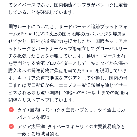
てタイベースであり、国内物流インフラがバンコクに定着
していることを確認しています。
国際ルートについては、サードパーティ追跡プラットフォ
ームがSenditに220以上の国と地域のカバレッジを帰属さ
せており、同社が越境能力を拡大したか、国際キャリアネ
ットワークとパートナーシップを確立してグローバルリー
チを拡張したことを示唆しています。越境eコマース出荷
を専門とする物流プロバイダーとして、特にタイから海外
購入者への発送荷物に焦点を当てたSenditを説明していま
す。キャリアの運営地域をアジアとして分類し、国内の当
日または翌日配送から、エコノミー配送階層を通じてサー
ビスされる最も遠い国際目的地への90日以上までの配送時
間枠をリストアップしています。
タイ (国内):
バンコクを主要ハブとし、タイ全土にカ
バレッジを拡張
アジア太平洋:
タイベースキャリアの主要貿易航路と
一致する地域目的地