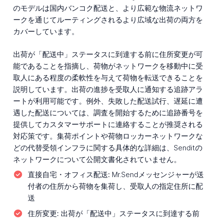
のモデルは国内バンコク配送と、より広範な物流ネットワ
ークを通じてルーティングされるより広域な出荷の両方を
カバーしています。
出荷が「配送中」ステータスに到達する前に住所変更が可
能であることを指摘し、荷物がネットワークを移動中に受
取人にある程度の柔軟性を与えて荷物を転送できることを
説明しています。出荷の進捗を受取人に通知する追跡アラ
ートが利用可能です。例外、失敗した配送試行、遅延に遭
遇した配送については、調査を開始するために追跡番号を
提供してカスタマーサポートに連絡することが推奨される
対応策です。集荷ポイントや荷物ロッカーネットワークな
どの代替受領インフラに関する具体的な詳細は、Senditの
ネットワークについて公開文書化されていません。
直接自宅・オフィス配送:
Mr.Sendメッセンジャーが送
付者の住所から荷物を集荷し、受取人の指定住所に配
送
住所変更:
出荷が「配送中」ステータスに到達する前