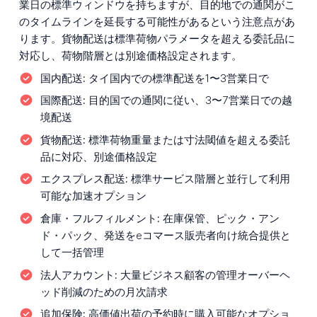
業日の標準ウィンドウを持ちますが、目的地での通関がこ
のタイムラインを延長する可能性があるという注意点があ
ります。貨物配送は標準荷物パラメータを超える委託品に
対応し、荷物階層とは別途価格設定されます。
国内配送:
タイ国内での標準配送を1〜3営業日で
国際配送:
目的国での通関に従い、3〜7営業日での越
境配送
貨物配送:
標準荷物重量または寸法閾値を超える委託
品に対応、別途価格設定
エクスプレス配送:
標準サービス階層と並行して利用
可能な加速オプション
倉庫・フルフィルメント:
在庫保管、ピック・アン
ド・パック、発送をeコマース販売者向け統合提供と
して一括管理
法人アカウント:
大量ビジネス顧客の管理オーバーヘ
ッド削減のための月次請求
追加保険:
高価値出荷の予約時に購入可能なオプショ