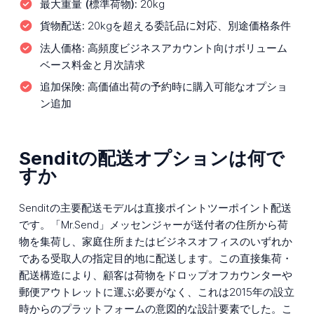
最大重量 (標準荷物):
20kg
貨物配送:
20kgを超える委託品に対応、別途価格条件
法人価格:
高頻度ビジネスアカウント向けボリューム
ベース料金と月次請求
追加保険:
高価値出荷の予約時に購入可能なオプショ
ン追加
Senditの配送オプションは何で
すか
Senditの主要配送モデルは直接ポイントツーポイント配送
です。「Mr.Send」メッセンジャーが送付者の住所から荷
物を集荷し、家庭住所またはビジネスオフィスのいずれか
である受取人の指定目的地に配送します。この直接集荷・
配送構造により、顧客は荷物をドロップオフカウンターや
郵便アウトレットに運ぶ必要がなく、これは2015年の設立
時からのプラットフォームの意図的な設計要素でした。こ