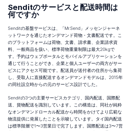
Senditのサービスと配送時間は
何ですか
Senditの基盤サービスは、「Mr.Send」メッセンジャーネ
ットワークを通じたオンデマンド荷物・文書配送です。こ
のプラットフォームは荷物、文書、請求書、企業請求資
料、一般商品を扱い、標準荷物重量制限は最大20kgで
す。予約はウェブポータルとモバイルアプリケーションを
通じて行うことができ、企業と個人ユーザーの両方がサー
ビスにアクセス可能です。配送員が送付者の住所から集荷
し、受取人に直接配送するオンデマンドモデルは、2015年
の同社設立時からの元のサービス設計でした。
Senditの3つの主要サービスカテゴリ、国内配送、国際配
送、貨物配送を識別しています。この構造は、同社が純粋
なオンデマンドローカル配送から時間をかけてより広範な
物流提供に発展したことを示唆しています。タイ国内配送
は標準階層で1〜3営業日で完了します。国際配送は3〜7営