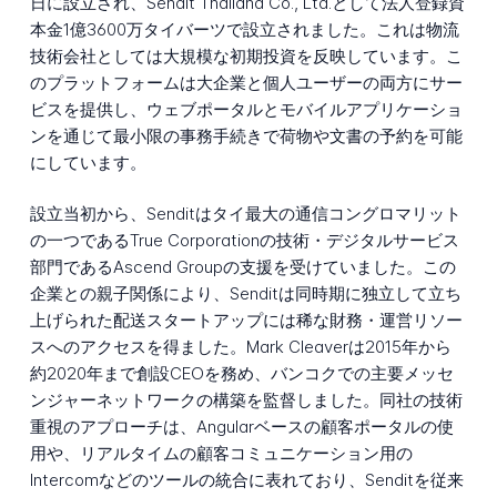
日に設立され、Sendit Thailand Co., Ltd.として法人登録資
本金1億3600万タイバーツで設立されました。これは物流
技術会社としては大規模な初期投資を反映しています。こ
のプラットフォームは大企業と個人ユーザーの両方にサー
ビスを提供し、ウェブポータルとモバイルアプリケーショ
ンを通じて最小限の事務手続きで荷物や文書の予約を可能
にしています。
設立当初から、Senditはタイ最大の通信コングロマリット
の一つであるTrue Corporationの技術・デジタルサービス
部門であるAscend Groupの支援を受けていました。この
企業との親子関係により、Senditは同時期に独立して立ち
上げられた配送スタートアップには稀な財務・運営リソー
スへのアクセスを得ました。Mark Cleaverは2015年から
約2020年まで創設CEOを務め、バンコクでの主要メッセ
ンジャーネットワークの構築を監督しました。同社の技術
重視のアプローチは、Angularベースの顧客ポータルの使
用や、リアルタイムの顧客コミュニケーション用の
Intercomなどのツールの統合に表れており、Senditを従来