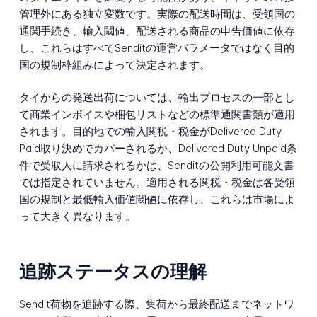
管理外にある独立変数です。実際の配送時間は、受領国の
通関手続き、輸入閾値、配送される商品の申告価値に依存
し、これらはすべてSenditの運営パラメータではなく目的
国の規制枠組みによって決定されます。
タイからの発送出荷については、輸出プロセスの一部とし
て商業インボイスや梱包リストなどの標準通関書類が適用
されます。目的地での輸入関税・税金がDelivered Duty
Paid取り決めでカバーされるか、Delivered Duty Unpaid条
件で受取人に請求されるかは、Senditの公開利用可能文書
では指定されていません。適用される関税・税金は各受領
国の規制と最低輸入価値閾値に依存し、これらは市場によ
って大きく異なります。
追跡ステータスの理解
Sendit荷物を追跡する際、集荷から最終配送までネットワ