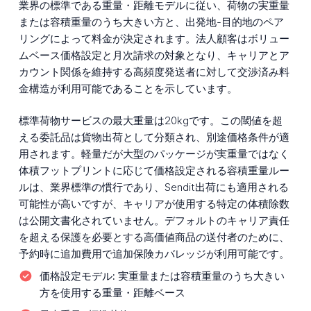
業界の標準である重量・距離モデルに従い、荷物の実重量
または容積重量のうち大きい方と、出発地-目的地のペア
リングによって料金が決定されます。法人顧客はボリュー
ムベース価格設定と月次請求の対象となり、キャリアとア
カウント関係を維持する高頻度発送者に対して交渉済み料
金構造が利用可能であることを示しています。
標準荷物サービスの最大重量は20kgです。この閾値を超
える委託品は貨物出荷として分類され、別途価格条件が適
用されます。軽量だが大型のパッケージが実重量ではなく
体積フットプリントに応じて価格設定される容積重量ルー
ルは、業界標準の慣行であり、Sendit出荷にも適用される
可能性が高いですが、キャリアが使用する特定の体積除数
は公開文書化されていません。デフォルトのキャリア責任
を超える保護を必要とする高価値商品の送付者のために、
予約時に追加費用で追加保険カバレッジが利用可能です。
価格設定モデル:
実重量または容積重量のうち大きい
方を使用する重量・距離ベース