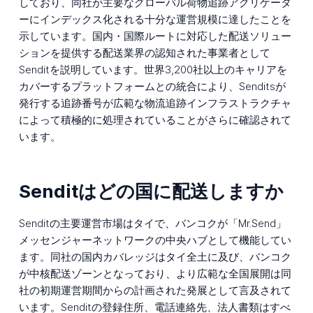
しており、同社が主要なグローバル荷物追跡アグリゲータ
ーにインデックス化される十分な運営規模に達したことを
示しています。国内・国際ルートに対応した配送ソリュー
ションを提供する配送業界の認知された事業者として
Senditを説明しています。世界3,200社以上のキャリアを
カバーするプラットフォームとの統合により、Senditsが
発行する追跡番号が広範な物流追跡インフラストラクチャ
によって積極的に処理されていることがさらに確認されて
います。
Senditはどの国に配送しますか
Senditの主要運営市場はタイで、バンコクが「Mr.Send」
メッセンジャーネットワークの中央ハブとして機能してい
ます。同社の国内カバレッジはタイ全土に及び、バンコク
が中核配送ゾーンとなっており、より広範な全国展開は同
社の初期運営期間からの計画された発展として言及されて
います。Senditの登録住所、電話連絡先、法人書類はすべ