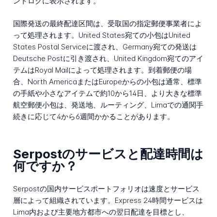
ントログに表示されます。
国際発送の最終配達区間は、受取国の指定郵便事業者によ
って処理されます。United States宛ての小包はUnited
States Postal Serviceに渡され、Germany宛ての発送は
Deutsche Postに引き渡され、United Kingdom宛てのアイ
テムはRoyal Mailによって処理されます。到着郵便の場
合、North AmericaまたはEuropeからの小包は通常、標準
の手紙や小さなアイテムで約10から14日、より大きな標準
航空郵便小包は、発送地、ルーティング、Limaでの通関手
続きに応じて4から6週間かかることがあります。
Serpostのサービスと配達時間は
何ですか？
Serpostの国内サービスポートフォリオは速度とサービス
層によって組織されています。Express 24時間サービスは
Lima内および主要地方都市への翌日配達を目標とし、