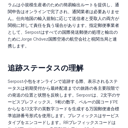
ラムは小規模生産者のための簡易輸出ルートを提供し、通
関申告はオンラインで完了され、通関業者は必要ありませ
ん。仕向地国の輸入規制に応じて送信者と受取人の両方が
関税に対して責任を負う場合があります。指定郵便事業者
として、Serpostはすべての国際発送郵便の処理と輸出の
ためにJorge Chávez国際空港の航空会社と税関当局と連
携します。
追跡ステータスの理解
Serpost小包をオンラインで追跡する際、表示されるステ
ータスは初期受付から最終配達までの旅路の各主要段階で
の発送の位置と状態を反映します。Serpostは、2文字のサ
ービスプレフィックス、9桁の数字、ペルーの国コードPE
からなる13文字の英数字コードを生成する万国郵便連合標
準追跡番号形式を使用します。プレフィックスはサービス
タイプをエンコードします。RRプレフィックスコードは