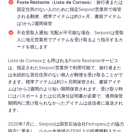
Poste Restante（Lista de Correos）:
旅行者または
固定住所のない人のために指定Serpost営業所で保管
される郵便、標準アイテムは約3ヶ月、書留アイテム
は1から2週間保管
不在受取人通知:
宅配が不可能な場合、Serpostは受取
人に地元営業所でアイテムを受け取るよう指示するカ
ードを残します
Lista de Correosとも呼ばれるPoste Restanteサービス
は、指定されたSerpost営業所で利用可能で、旅行者また
は永続的な居住住所のない個人が郵便を受け取ることがで
きます。標準アイテムは約3ヶ月間保管され、書留アイテ
ムは1から2週間のより短い期間保管されます。受け取り時
にはパスポートまたは公式身分証明書が必要で、適用保管
期間内に受け取られなかったアイテムは送信者に返送され
ます。
2025年7月に、Serpostは国営石油会社Petroperuとの協力
協定に署名し、ペルー全地域の710以上の提携燃料ステー