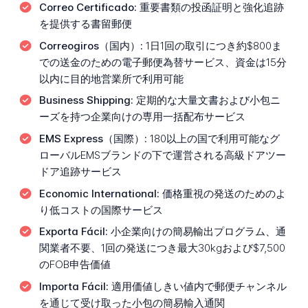
Correo Certificado:
重要書類の投函証明と強化追跡
を提供する書留郵便
Correogiros（国内）:
1日1回の取引につき約$800ま
での送金のための電子郵便為替サービス、資金は15分
以内に目的地営業所で利用可能
Business Shipping:
定期的な大量文書および小包ニ
ーズを持つ企業向けの専用一括配布サービス
EMS Express（国際）:
180以上の国で利用可能なグ
ローバルEMSブランドの下で運営される高級ドアツー
ドア追跡サービス
Economic International:
価格重視の発送のためのよ
り低コストの国際サービス
Exporta Fácil:
小企業向けの簡易輸出プログラム、通
関業者不要、1回の発送につき最大30kgおよび$7,500
のFOB申告価値
Importa Fácil:
適用価値しきい値内で郵便チャンネル
を通じて受け取った小包の簡易輸入通関