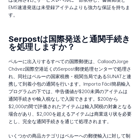
EMS速達発送は未登録アイテムよりも強力な保証を持ちま
す。
Serpostは国際発送と通関手続き
を処理しますか？
ペルーに出入りするすべての国際郵便は、CallaoのJorge
Chávez国際空港近くのSerpost郵便処理センターで処理さ
れ、同社はペルーの国家税務・税関当局であるSUNATと連
携して到着小包の通関を行います。Importa Fácil簡易輸入
プログラムの下では、申告価値が$200未満のアイテムは
通関手続きや輸入税なしで入国できます。$200から
$2,000の間で評価されたアイテムは輸入関税の対象となる
場合があり、$2,000を超えるアイテムは商業送り状を必要
とし、完全な通関手続きを通じて処理されます。
いくつかの商品カテゴリはペルーへの郵便輸入に対して制