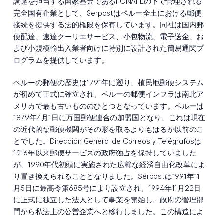
調達を担当する国家基金であるFONAFEの下で管理される
完全国有企業として、Serpostはペルー全土における郵便
接続を提供する法的権限を保有しています。同社は国内郵
便配達、速達クーリエサービス、小包物流、電子送金、お
よび小規模輸出入業者向けに特別に設計された簡易通関プ
ログラムを提供しています。
ペルーの郵便の歴史は1791年に遡り、植民地郵便システム
が初めて正式に確立され、ペルーの郵便インフラは南北ア
メリカで最も古いもののひとつとなっています。ペルーは
1879年4月1日に万国郵便連合の加盟国となり、これは現在
の近代的な郵便機関がその形を取るよりもはるか以前のこ
とでした。Dirección General de Correos y Telégrafosは
1916年以来郵便サービスの政府独占を保持していました
が、1990年代初頭に実施された広範な経済自由化改革によ
り置き換えられることとなりました。Serpostは1991年11
月5日に最高令第685号により設立され、1994年11月22日
に正式に独立した法人として事業を開始し、政府の管理部
門から私法上の公営企業へと移行しました。この構造によ