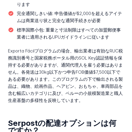
ります
完全通関しきい値:
申告価値が$2,000を超えるアイテ
ムは商業送り状と完全な通関手続きが必要
標準国際小包:
重量と寸法制限はすべての加盟郵便事
業者に適用されるUPUガイドラインに従います
Exporta Fácilプログラムの場合、輸出業者は有効なRUC税
務識別番号と国家税務ポータル用のSOL Key認証情報を保
持する必要がありますが、通関代理人を雇う必要はありま
せん。各発送は30kg以下かつ申告FOB価値$7,500以下で
ある必要があります。このプログラムの下で輸出される製
品は、織物、絵画作品、ヘアピン、おもちゃ、車両部品を
含む幅広いカテゴリに及び、ペルーの小規模製造業と職人
生産基盤の多様性を反映しています。
Serpostの配達オプションは何
ですか？