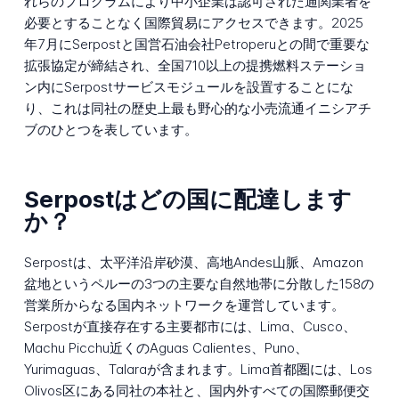
れらのプログラムにより中小企業は認可された通関業者を
必要とすることなく国際貿易にアクセスできます。2025
年7月にSerpostと国営石油会社Petroperuとの間で重要な
拡張協定が締結され、全国710以上の提携燃料ステーショ
ン内にSerpostサービスモジュールを設置することにな
り、これは同社の歴史上最も野心的な小売流通イニシアチ
ブのひとつを表しています。
Serpostはどの国に配達します
か？
Serpostは、太平洋沿岸砂漠、高地Andes山脈、Amazon
盆地というペルーの3つの主要な自然地帯に分散した158の
営業所からなる国内ネットワークを運営しています。
Serpostが直接存在する主要都市には、Lima、Cusco、
Machu Picchu近くのAguas Calientes、Puno、
Yurimaguas、Talaraが含まれます。Lima首都圏には、Los
Olivos区にある同社の本社と、国内外すべての国際郵便交