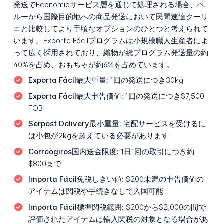
発送でEconomicサービス層を通じて処理される場合、ペ
ルーから国際目的地への商品発送において民間速達クーリ
エと比較してより手頃なオプションのひとつと考えられて
います。Exporta Fácilプログラムは小規模職人生産者によ
って広く採用されており、織物が総プログラム発送量の約
40%を占め、おもちゃが約6%を占めています。
Exporta Fácil最大重量:
1回の発送につき30kg
Exporta Fácil最大申告価値:
1回の発送につき$7,500
FOB
Serpost Delivery最小重量:
宅配サービスを受けるに
は小包が2kgを超えている必要があります
Correogiros国内送金限度:
1日1回の取引につき約
$800まで
Importa Fácil免税しきい値:
$200未満の申告価値の
アイテムは関税や手続きなしで入国可能
Importa Fácil標準関税範囲:
$200から$2,000の間で
評価されたアイテムは輸入関税の対象となる場合があ