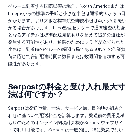
ペルーに到着する国際郵便の場合、North Americaまたは
Europeからの標準の手紙と小さな小包は通常約10から14日
かかります。より大きな標準航空郵便小包は4から6週間か
かる場合があります。Lima処理センターで通関審査の対象
となるアイテムは標準配送見積もりを超えて追加の遅延が
発生する可能性があり、通関のためにフラグが立てられた
小包は、到着時のペルーの税関当局であるSUNATの作業負
荷に応じて合計配達時間に数日または数週間を追加する可
能性があります。
Serpostの料金と受け入れ最大寸
法は何ですか？
Serpostは発送重量、寸法、サービス層、目的地の組み合
わせに基づいて配送料金を計算します。発送前の費用見積
もりのためのオンライン関税計算機がSerpostウェブサイ
トで利用可能です。Serpostは一般的に、特に緊急でない