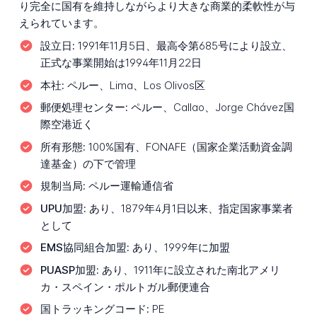
り完全に国有を維持しながらより大きな商業的柔軟性が与
えられています。
設立日:
1991年11月5日、最高令第685号により設立、
正式な事業開始は1994年11月22日
本社:
ペルー、Lima、Los Olivos区
郵便処理センター:
ペルー、Callao、Jorge Chávez国
際空港近く
所有形態:
100%国有、FONAFE（国家企業活動資金調
達基金）の下で管理
規制当局:
ペルー運輸通信省
UPU加盟:
あり、1879年4月1日以来、指定国家事業者
として
EMS協同組合加盟:
あり、1999年に加盟
PUASP加盟:
あり、1911年に設立された南北アメリ
カ・スペイン・ポルトガル郵便連合
国トラッキングコード:
PE