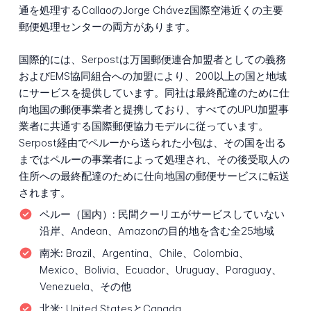
通を処理するCallaoのJorge Chávez国際空港近くの主要
郵便処理センターの両方があります。
国際的には、Serpostは万国郵便連合加盟者としての義務
およびEMS協同組合への加盟により、200以上の国と地域
にサービスを提供しています。同社は最終配達のために仕
向地国の郵便事業者と提携しており、すべてのUPU加盟事
業者に共通する国際郵便協力モデルに従っています。
Serpost経由でペルーから送られた小包は、その国を出る
まではペルーの事業者によって処理され、その後受取人の
住所への最終配達のために仕向地国の郵便サービスに転送
されます。
ペルー（国内）:
民間クーリエがサービスしていない
沿岸、Andean、Amazonの目的地を含む全25地域
南米:
Brazil、Argentina、Chile、Colombia、
Mexico、Bolivia、Ecuador、Uruguay、Paraguay、
Venezuela、その他
北米:
United StatesとCanada