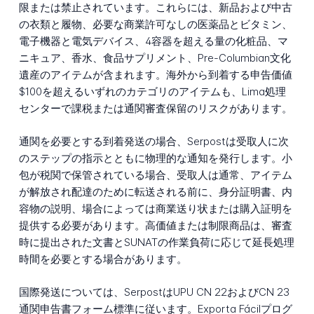
限または禁止されています。これらには、新品および中古
の衣類と履物、必要な商業許可なしの医薬品とビタミン、
電子機器と電気デバイス、4容器を超える量の化粧品、マ
ニキュア、香水、食品サプリメント、Pre-Columbian文化
遺産のアイテムが含まれます。海外から到着する申告価値
$100を超えるいずれのカテゴリのアイテムも、Lima処理
センターで課税または通関審査保留のリスクがあります。
通関を必要とする到着発送の場合、Serpostは受取人に次
のステップの指示とともに物理的な通知を発行します。小
包が税関で保管されている場合、受取人は通常、アイテム
が解放され配達のために転送される前に、身分証明書、内
容物の説明、場合によっては商業送り状または購入証明を
提供する必要があります。高価値または制限商品は、審査
時に提出された文書とSUNATの作業負荷に応じて延長処理
時間を必要とする場合があります。
国際発送については、SerpostはUPU CN 22およびCN 23
通関申告書フォーム標準に従います。Exporta Fácilプログ