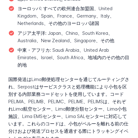
ヨーロッパ:
すべての欧州連合加盟国、United
Kingdom、Spain、France、Germany、Italy、
Netherlands、その他のヨーロッパ諸国
アジア太平洋:
Japan、China、South Korea、
Australia、New Zealand、Singapore、その他
中東・アフリカ:
Saudi Arabia、United Arab
Emirates、Israel、South Africa、地域内のその他の目
的地
国際発送はLima郵便処理センターを通じてルーティングさ
れ、Serpostはサービスクラスと処理機能により小包を区
別する内部業務コードセットを使用しています。コード
PELIMA、PELIMB、PELIMC、PELIME、PELIMSは、それぞ
れLima航空センター、Lima郵便分類センター、Lima小包
施設、Lima EMSセンター、Lima SALセンターに対応して
います。これらのコードは、小包がペルーを離れる前の仕
分けおよび発送プロセスを通過する際にトラッキングイベ