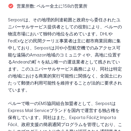
営業所数:
ペルー全土に158の営業所
Serpostは、その地理的到達範囲と政府から委任されたユ
ニバーサルサービス提供者としての役割により、ペルーの
物流市場において独特の地位を占めています。DHLや
FedExなどの民間クーリエ事業者は主に都市商業回廊に集
中しており、Serpostは川や小型航空機でのみアクセス可
能な遠隔のAmazon地域のコミュニティや、高地に位置す
るAndeanの町々を結ぶ唯一の運送業者として残されてい
ます。このユニバーサルサービス義務により、同社は特定
の地域における商業的実行可能性に関係なく、全国土にわ
たって郵便の利用可能性を維持することが法的に要求され
ています。
ペルーで唯一のEMS協同組合加盟者として、Serpostは
Express Mail Serviceブランドを国内で運営する独占権を
保有しています。同社はまた、Exporta FácilとImporta
Fácil、政府支援の簡易通関プログラムを管理しており、こ