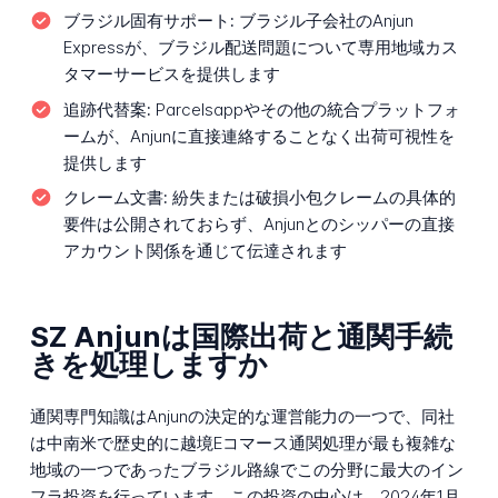
ブラジル固有サポート:
ブラジル子会社のAnjun
Expressが、ブラジル配送問題について専用地域カス
タマーサービスを提供します
追跡代替案:
Parcelsappやその他の統合プラットフォ
ームが、Anjunに直接連絡することなく出荷可視性を
提供します
クレーム文書:
紛失または破損小包クレームの具体的
要件は公開されておらず、Anjunとのシッパーの直接
アカウント関係を通じて伝達されます
SZ Anjunは国際出荷と通関手続
きを処理しますか
通関専門知識はAnjunの決定的な運営能力の一つで、同社
は中南米で歴史的に越境Eコマース通関処理が最も複雑な
地域の一つであったブラジル路線でこの分野に最大のイン
フラ投資を行っています。この投資の中心は、2024年1月