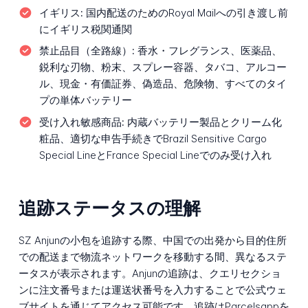
イギリス:
国内配送のためのRoyal Mailへの引き渡し前
にイギリス税関通関
禁止品目（全路線）:
香水・フレグランス、医薬品、
鋭利な刃物、粉末、スプレー容器、タバコ、アルコー
ル、現金・有価証券、偽造品、危険物、すべてのタイ
プの単体バッテリー
受け入れ敏感商品:
内蔵バッテリー製品とクリーム化
粧品、適切な申告手続きでBrazil Sensitive Cargo
Special LineとFrance Special Lineでのみ受け入れ
追跡ステータスの理解
SZ Anjunの小包を追跡する際、中国での出発から目的住所
での配送まで物流ネットワークを移動する間、異なるステ
ータスが表示されます。Anjunの追跡は、クエリセクショ
ンに注文番号または運送状番号を入力することで公式ウェ
ブサイトを通じてアクセス可能です。追跡はParcelsappを