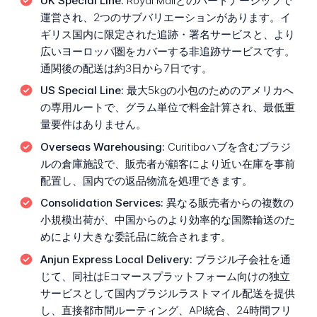
UK Special Line:
Royal Mailとのパートナーシップで
運営され、2つのサブバリエーションがあります。イ
ギリス国内に限定された追跡・署名サービスと、より
広いヨーロッパ圏をカバーする非追跡サービスです。
通関後の配送は約3日から7日です。
US Special Line:
最大5kgの小包のためのアメリカへ
の専用ルートで、グラム単位で料金計算され、最低重
量要件はありません。
Overseas Warehousing:
Curitibaハブを含むブラジ
ルの倉庫施設で、販売者が顧客により近い在庫を事前
配置し、国内での返品物流を処理できます。
Consolidation Services:
異なる販売者からの複数の
小規模出荷が、中国からのより効率的な国際輸送のた
めにより大きな委託品に統合されます。
Anjun Express Local Delivery:
ブラジル子会社を通
じて、同社はEコマースプラットフォーム向けの独立
サービスとして国内ブラジルラストマイル配送を提供
し、直接都市間ルーティング、API統合、24時間フリ