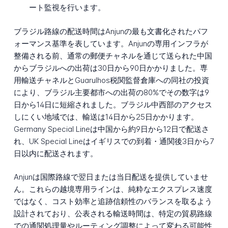
ート監視を行います。
ブラジル路線の配送時間はAnjunの最も文書化されたパフ
ォーマンス基準を表しています。Anjunの専用インフラが
整備される前、通常の郵便チャネルを通じて送られた中国
からブラジルへの出荷は30日から90日かかりました。専
用輸送チャネルとGuarulhos税関監督倉庫への同社の投資
により、ブラジル主要都市への出荷の80%でその数字は9
日から14日に短縮されました。ブラジル中西部のアクセス
しにくい地域では、輸送は14日から25日かかります。
Germany Special Lineは中国から約9日から12日で配送さ
れ、UK Special Lineはイギリスでの到着・通関後3日から7
日以内に配送されます。
Anjunは国際路線で翌日または当日配送を提供していませ
ん。これらの越境専用ラインは、純粋なエクスプレス速度
ではなく、コスト効率と追跡信頼性のバランスを取るよう
設計されており、公表される輸送時間は、特定の貿易路線
での通関処理量やルーティング調整によって変わる可能性