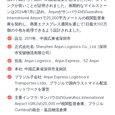
ングが良いことが証明されました。画期的なマイルストー
ンは2024年1月に訪れ、AnjunがサンパウロのGuarulhos
International Airportで25,000平方メートルの税関監督倉
庫を契約し、商業エクスプレス通関を通じて1日最大100万
個の小包を処理できるよう設計されました。
設立:
2011年、中国広東省深圳市
正式会社名:
Shenzhen Anjun Logistics Co., Ltd. (深圳
市安骏物流有限公司)
別名:
Anjun Logistics、Anjun Express、SZ Anjun
本社:
中国広東省深圳市龙岗区
ブラジル子会社:
Anjun Express Logística e
Transportes Ltda、ブラジルで国内ラストマイル配送
ネットワークを運営
主要インフラ:
サンパウロのGuarulhos International
Airport (GRU)の25,000 m²税関監督倉庫、ブラジル
Curitibaの統合・返品物流倉庫