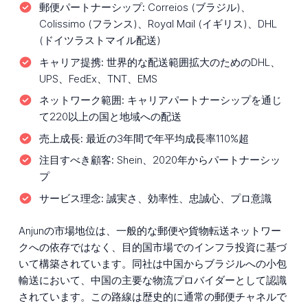
郵便パートナーシップ:
Correios (ブラジル)、
Colissimo (フランス)、Royal Mail (イギリス)、DHL
(ドイツラストマイル配送)
キャリア提携:
世界的な配送範囲拡大のためのDHL、
UPS、FedEx、TNT、EMS
ネットワーク範囲:
キャリアパートナーシップを通じ
て220以上の国と地域への配送
売上成長:
最近の3年間で年平均成長率110%超
注目すべき顧客:
Shein、2020年からパートナーシッ
プ
サービス理念:
誠実さ、効率性、忠誠心、プロ意識
Anjunの市場地位は、一般的な郵便や貨物転送ネットワー
クへの依存ではなく、目的国市場でのインフラ投資に基づ
いて構築されています。同社は中国からブラジルへの小包
輸送において、中国の主要な物流プロバイダーとして認識
されています。この路線は歴史的に通常の郵便チャネルで