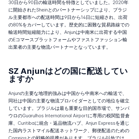
30日から90日の輸送時間を特徴としていました。2020年
に開始されたSheinとのパートナーシップにより、ブラジ
ル主要都市への配送時間は9日から14日に短縮され、出荷
の80%をカバーしています。歴史的に困難な貿易路線での
輸送時間短縮能力により、Anjunは中南米に出荷する中国
のEコマースプラットフォームやファストファッション輸
出業者の主要な物流パートナーとなっています。
SZ Anjunはどの国に配送してい
ますか
Anjunの主要な地理的強みは中国から中南米への輸送で、
同社は中国の主要な物流プロバイダーとしての地位を確立
しています。ブラジルは最も重要な目的国市場で、サンパ
ウロのGuarulhos International Airportに専用の税関監督倉
庫、Curitibaに統合・返品物流ハブ、Anjun Expressを通じ
た国内ラストマイル配送ネットワーク、郵便配送のための
Correiosとの戦略的提携があります。ブラジル以外では、