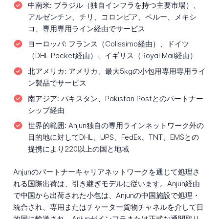
中南米:
ブラジル（独自インフラを持つ主要市場）、
アルゼンチン、チリ、コロンビア、ペルー、メキシ
コ、専用専用ライン経由でサービス
ヨーロッパ:
フランス（Colissimo経由）、ドイツ
（DHL Packet経由）、イギリス（Royal Mail経由）
北アメリカ:
アメリカ、最大5kgの小包用専用専用ライ
ン製品でサービス
南アジア:
パキスタン、Pakistan Postとのパートナー
シップ経由
世界的範囲:
Anjun独自の専用ラインネットワーク外の
目的地に対してDHL、UPS、FedEx、TNT、EMSとの
提携により220以上の国と地域
Anjunのパートナーキャリアネットワークを通じて処理さ
れる国際出荷は、引き継ぎモデルに従います。Anjun経由
で中国から出荷された小包は、Anjunの中国施設で処理・
統合され、専用またはチャーター貨物チャネルを介して目
的国に輸送され、Anjunがインフラまたは正式な通関取り