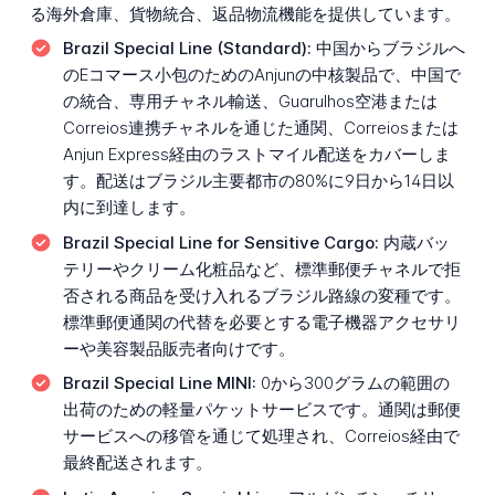
る海外倉庫、貨物統合、返品物流機能を提供しています。
Brazil Special Line (Standard):
中国からブラジルへ
のEコマース小包のためのAnjunの中核製品で、中国で
の統合、専用チャネル輸送、Guarulhos空港または
Correios連携チャネルを通じた通関、Correiosまたは
Anjun Express経由のラストマイル配送をカバーしま
す。配送はブラジル主要都市の80%に9日から14日以
内に到達します。
Brazil Special Line for Sensitive Cargo:
内蔵バッ
テリーやクリーム化粧品など、標準郵便チャネルで拒
否される商品を受け入れるブラジル路線の変種です。
標準郵便通関の代替を必要とする電子機器アクセサリ
ーや美容製品販売者向けです。
Brazil Special Line MINI:
0から300グラムの範囲の
出荷のための軽量パケットサービスです。通関は郵便
サービスへの移管を通じて処理され、Correios経由で
最終配送されます。