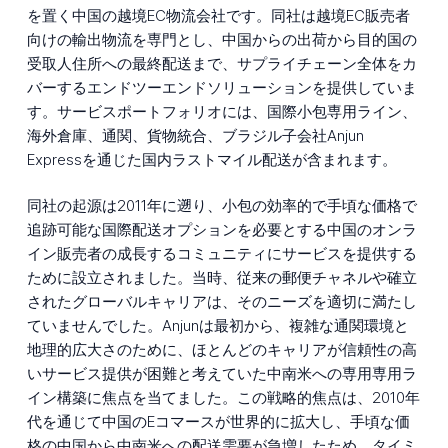
を置く中国の越境EC物流会社です。同社は越境EC販売者
向けの輸出物流を専門とし、中国からの出荷から目的国の
受取人住所への最終配送まで、サプライチェーン全体をカ
バーするエンドツーエンドソリューションを提供していま
す。サービスポートフォリオには、国際小包専用ライン、
海外倉庫、通関、貨物統合、ブラジル子会社Anjun
Expressを通じた国内ラストマイル配送が含まれます。
同社の起源は2011年に遡り、小包の効率的で手頃な価格で
追跡可能な国際配送オプションを必要とする中国のオンラ
イン販売者の成長するコミュニティにサービスを提供する
ために設立されました。当時、従来の郵便チャネルや確立
されたグローバルキャリアは、そのニーズを適切に満たし
ていませんでした。Anjunは最初から、複雑な通関環境と
地理的広大さのために、ほとんどのキャリアが信頼性の高
いサービス提供が困難と考えていた中南米への専用専用ラ
イン構築に焦点を当てました。この戦略的焦点は、2010年
代を通じて中国のEコマースが世界的に拡大し、手頃な価
格の中国から中南米への配送需要が急増したため、タイミ