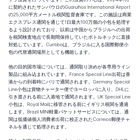
に契約されたサンパウロのGuarulhos International Airport
の25,000平方メートル税関監督倉庫です。この施設は商業
エクスプレス通関を通じて1日最大100万個の小包を処理す
るよう設計されており、以前は中国からブラジルへの出荷
を税関検査地点で長期間保持していたボトルネックに直接
対処しています。Curitibaは、ブラジルに入る国際郵便小
包の代替通関場所としても機能します。
他の目的国市場については、通関取り決めが各専用ライン
製品に組み込まれています。France Special Line出荷は香
港からの到着時にパリで通関されます。Germany Special
Line小包は貨物チャーター便でヨーロッパに入り、DHLに
引き渡される前に入港地で通関されます。UK Special Line
小包は、Royal Mailに移管される前にイギリス税関を通過
します。Brazil MINI軽量パケットサービスについては、通
関は低価値個人消費者出荷に校正されたCorreios郵便チャ
ネルを通じて処理されます。