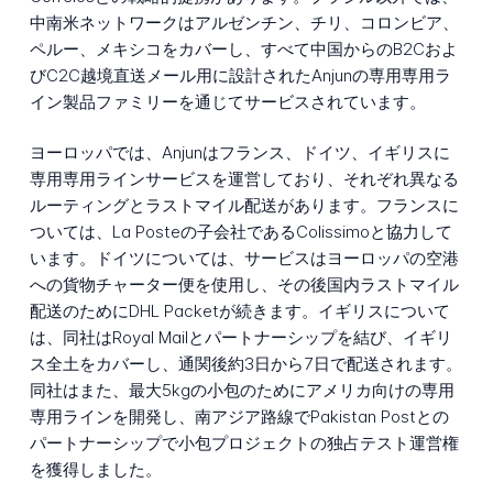
中南米ネットワークはアルゼンチン、チリ、コロンビア、
ペルー、メキシコをカバーし、すべて中国からのB2Cおよ
びC2C越境直送メール用に設計されたAnjunの専用専用ラ
イン製品ファミリーを通じてサービスされています。
ヨーロッパでは、Anjunはフランス、ドイツ、イギリスに
専用専用ラインサービスを運営しており、それぞれ異なる
ルーティングとラストマイル配送があります。フランスに
ついては、La Posteの子会社であるColissimoと協力して
います。ドイツについては、サービスはヨーロッパの空港
への貨物チャーター便を使用し、その後国内ラストマイル
配送のためにDHL Packetが続きます。イギリスについて
は、同社はRoyal Mailとパートナーシップを結び、イギリ
ス全土をカバーし、通関後約3日から7日で配送されます。
同社はまた、最大5kgの小包のためにアメリカ向けの専用
専用ラインを開発し、南アジア路線でPakistan Postとの
パートナーシップで小包プロジェクトの独占テスト運営権
を獲得しました。