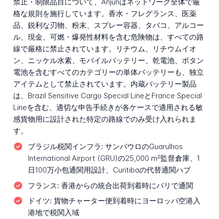
禁止・制限品目について、Anjunはネットワーク全体で厳
格な規則を施行しています。香水・フレグランス、医薬
品、鋭利な刃物、粉末、スプレー容器、タバコ、アルコー
ル、現金、可燃・爆発性材料を含む危険物は、すべての路
線で厳格に禁止されています。リチウム、リチウムイオ
ン、ニッケル水素、モバイルバッテリー、乾電池、ボタン
電池を含むすべてのカテゴリーの単体バッテリーも、独立
アイテムとして禁止されています。内蔵バッテリー製品
は、Brazil Sensitive Cargo Special LineとFrance Special
Lineを含む、適切な申告手続きが各ケースで適用される敏
感貨物用に設計された特定の路線でのみ受け入れられま
す。
ブラジル税関インフラ:
サンパウロのGuarulhos
International Airport (GRU)の25,000 m²監督倉庫、1
日100万小包通関用設計、Curitibaの代替通関ハブ
フランス:
香港からの統合出荷到着時にパリで通関
ドイツ:
貨物チャーター便到着時にヨーロッパ空港入
港地で税関入域