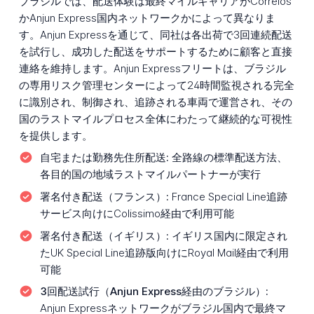
ブラジルでは、配送体験は最終マイルキャリアがCorreios
かAnjun Express国内ネットワークかによって異なりま
す。Anjun Expressを通じて、同社は各出荷で3回連続配送
を試行し、成功した配送をサポートするために顧客と直接
連絡を維持します。Anjun Expressフリートは、ブラジル
の専用リスク管理センターによって24時間監視される完全
に識別され、制御され、追跡される車両で運営され、その
国のラストマイルプロセス全体にわたって継続的な可視性
を提供します。
自宅または勤務先住所配送:
全路線の標準配送方法、
各目的国の地域ラストマイルパートナーが実行
署名付き配送（フランス）:
France Special Line追跡
サービス向けにColissimo経由で利用可能
署名付き配送（イギリス）:
イギリス国内に限定され
たUK Special Line追跡版向けにRoyal Mail経由で利用
可能
3回配送試行（Anjun Express経由のブラジル）:
Anjun Expressネットワークがブラジル国内で最終マ