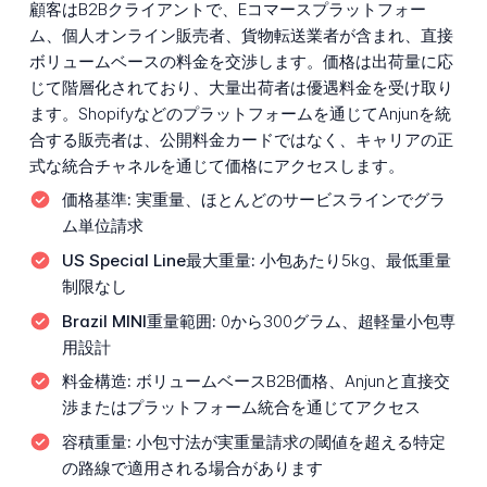
顧客はB2Bクライアントで、Eコマースプラットフォー
ム、個人オンライン販売者、貨物転送業者が含まれ、直接
ボリュームベースの料金を交渉します。価格は出荷量に応
じて階層化されており、大量出荷者は優遇料金を受け取り
ます。Shopifyなどのプラットフォームを通じてAnjunを統
合する販売者は、公開料金カードではなく、キャリアの正
式な統合チャネルを通じて価格にアクセスします。
価格基準:
実重量、ほとんどのサービスラインでグラ
ム単位請求
US Special Line最大重量:
小包あたり5kg、最低重量
制限なし
Brazil MINI重量範囲:
0から300グラム、超軽量小包専
用設計
料金構造:
ボリュームベースB2B価格、Anjunと直接交
渉またはプラットフォーム統合を通じてアクセス
容積重量:
小包寸法が実重量請求の閾値を超える特定
の路線で適用される場合があります