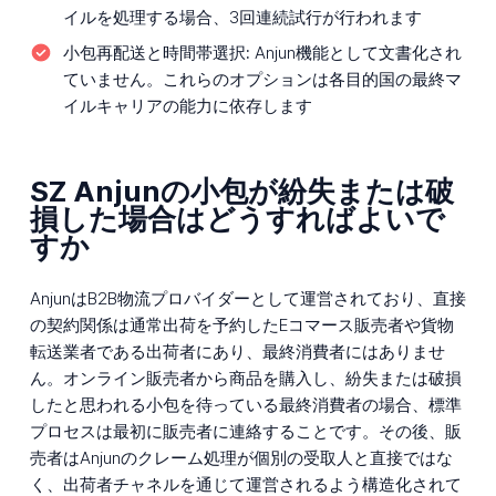
イルを処理する場合、3回連続試行が行われます
小包再配送と時間帯選択:
Anjun機能として文書化され
ていません。これらのオプションは各目的国の最終マ
イルキャリアの能力に依存します
SZ Anjunの小包が紛失または破
損した場合はどうすればよいで
すか
AnjunはB2B物流プロバイダーとして運営されており、直接
の契約関係は通常出荷を予約したEコマース販売者や貨物
転送業者である出荷者にあり、最終消費者にはありませ
ん。オンライン販売者から商品を購入し、紛失または破損
したと思われる小包を待っている最終消費者の場合、標準
プロセスは最初に販売者に連絡することです。その後、販
売者はAnjunのクレーム処理が個別の受取人と直接ではな
く、出荷者チャネルを通じて運営されるよう構造化されて