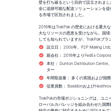
壁を打ち破るという目的で設立されまし
全に追跡可能な配送ソリューションを提供
る市場で区別されました。
2018年はTrakPak の歴史における重
大なリソースの恩恵を受けながら、国境を越
しても知られていますが、TrakPak
設立日：
2006年、P2P Mailin
親会社：
2018年よりFedEx Corpora
本社：
Dunton Distribution 
ター
年間取扱量：
多くの英国および国際小
従業員数：
BasildonおよびHea
TrakPakの市場ポジショニングは、
ローバルカバレッジを組み合わせた国際配
特定の要件に対応するために設計されて