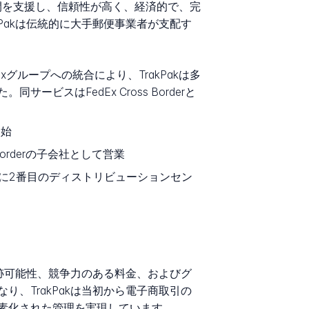
開を支援し、信頼性が高く、経済的で、完
Pakは伝統的に大手郵便事業者が支配す
Exグループへの統合により、TrakPakは多
スはFedEx Cross Borderと
開始
oss Borderの子会社として営業
throw空港近くに2番目のディストリビューションセン
追跡可能性、競争力のある料金、およびグ
、TrakPakは当初から電子商取引の
素化された管理を実現しています。