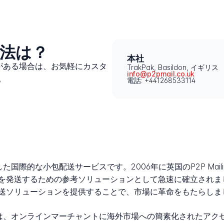
方法は？
本社
題がある場合は、お気軽にカスタ
TrakPak, Basildon, イギリス
info@p2pmail.co.uk
。
電話: +441268533114
た国際的な小包配送サービスです。2006年に英国のP2P Maili
を発送するための参考ソリューションとして急速に確立されま
送ソリューションを提供することで、市場に革命をもたらしま
ling Ltdは、オンラインマーチャントに海外市場への簡素化され