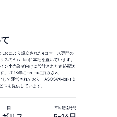
いて
ailing Ltdにより設立されたeコマース専門の
スのBasildonに本社を置いています。
イン小売業者向けに設計された追跡配送
。2018年にFedExに買収され、
orderとして運営されており、ASOSやMarks &
サービスを提供しています。
国
平均配達時間
イギリス
5-14日