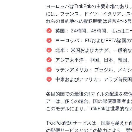
ヨーロッパはTrakPakの主要市場で
には、フランス、ドイツ、イタリア、ス
れらの目的地への配送時間は通常4〜6
英国：
24時間、48時間、または
ヨーロッパ：
EUおよびEFTA諸国
北米：
米国およびカナダ、一般的な
アジア太平洋：
中国、日本、韓国、
ラテンアメリカ：
ブラジル、メキシ
中東およびアフリカ：
アラブ首長国
各目的国での最後の1マイルの配送を確保
アーは、多くの場合、国の郵便事業者ま
このモデルにより、TrakPakは世界
TrakPak配送サービスは、国境を越えた配
の郵便サービスとのこの協力により、競