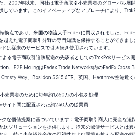
た。2009年以来、同社は電子商取引小売業者のグローバル展
しています。このイノベーティブなアプローチにより、Trak
大な転換点であり、米国の物流大手FedExに買収されました。Fed
えた電子商取引分野の専門知識を保持することができました。同サービ
ブランドは従来のサービスで引き続き使用されています。
g Ltdによる電子商取引追跡配送の先駆者としてのTrakPakサービス
tion、P2P MailingはFedex Trade Networks内のFedEx Cr
Centre、Christy Way、Basildon SS15 6TR、英国、Hea
売業者のために毎年約1,650万の小包を処理
throwサイト間に配置された約240人の従業員
ユニークな価値提案に基づいています：電子商取引商人に完全な
送ソリューションを提供します。従来の郵便サービスとは異なり
おり、特に小包経路全体の可視性および国境を越えた配送の簡