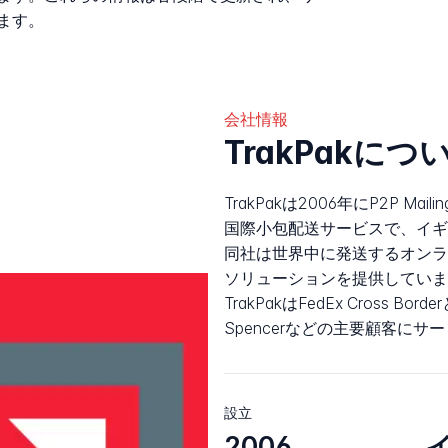
ます。
会社情報
TrakPakにつ
TrakPakは2006年にP2P M
国際小包配送サービスで、イギリ
同社は世界中に発送するオンラ
ソリューションを提供しています
TrakPakはFedEx Cross B
Spencerなどの主要顧客に
設立
2006