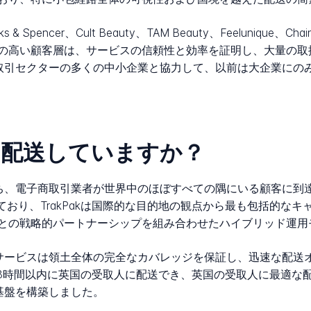
Spencer、Cult Beauty、TAM Beauty、Feelunique、Ch
の高い顧客層は、サービスの信頼性と効率を証明し、大量の取
子商取引セクターの多くの中小企業と協力して、以前は大企業に
国に配送していますか？
を持ち、電子商取引業者が世界中のほぼすべての隅にいる顧客に
ており、TrakPakは国際的な目的地の観点から最も包括的な
との戦略的パートナーシップを組み合わせたハイブリッド運用
は、サービスは領土全体の完全なカバレッジを保証し、迅速な配
48時間以内に英国の受取人に配送でき、英国の受取人に最適な
の基盤を構築しました。