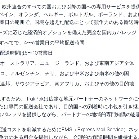
あり、欧州連合のすべての国および以降の国への専用サービスを
ペイン、オランダ、ベルギー、ポルトガル、ポーランド、およ
営業日の範囲で、国境を越えた配送にとって競争力のある輸送
ニーズに応じた経済的オプションを備えた完全な国内カバレッジ
のすべてで、4〜6営業日の平均配送時間
配送時間は5〜10営業日
オーストラリア、ニュージーランド、および東南アジア全体
コ、アルゼンチン、チリ、および中米および南米の他の国
連邦、サウジアラビア、南アフリカ、およびその他の目的地
するため、TrakPakは広範な地元パートナーのネットワーク
たは専門の配送会社であり、目的国への到着時に小包を引き継
的なカバレッジを提供しながら、パートナーの地域的専門知識の
送コストを削減するためにEMS（Express Mail Servi
争力のある料金を提供しながら、合理的な配送時間を維持する