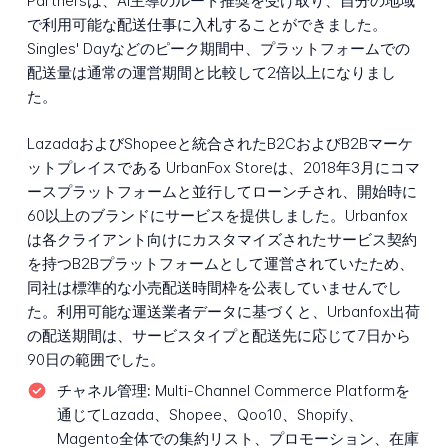
Partnersは、AI主導のルート推奨を受け取り、自分の地域
で利用可能な配送仕事に入札することができました。
Singles' Dayなどのピーク期間中、プラットフォームでの
配送量は通常の運営期間と比較して2倍以上になりまし
た。
LazadaおよびShopeeと統合されたB2CおよびB2Bマーケ
ットプレイスである UrbanFox Storeは、2018年3月にコマ
ースプラットフォームと並行してローンチされ、開始時に
60以上のブランドにサービスを提供しました。Urbanfox
は各クライアント向けにカスタマイズされたサービス契約
を持つB2Bプラットフォームとして運営されていたため、
同社は標準的な小売配送時間枠を公表していませんでし
た。利用可能な運送業者データに基づくと、Urbanfox出荷
の配送期間は、サービスタイプと配送先に応じて7日から
90日の範囲でした。
チャネル管理:
Multi-Channel Commerce Platformを
通じてLazada、Shopee、Qoo10、Shopify、
Magento全体での集約リスト、プロモーション、在庫