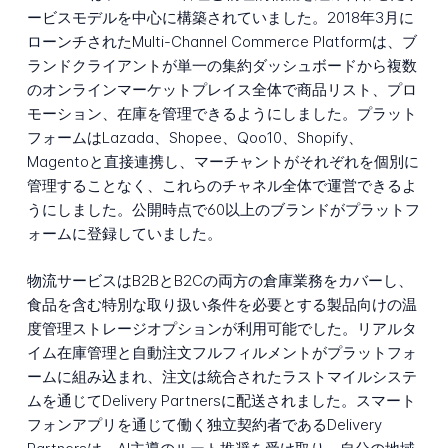
ービスモデルを中心に構築されていました。2018年3月に
ローンチされたMulti-Channel Commerce Platformは、ブ
ランドクライアントが単一の集約ダッシュボードから複数
のオンラインマーケットプレイス全体で商品リスト、プロ
モーション、在庫を管理できるようにしました。プラット
フォームはLazada、Shopee、Qoo10、Shopify、
Magentoと直接連携し、マーチャントがそれぞれを個別に
管理することなく、これらのチャネル全体で運営できるよ
うにしました。公開時点で60以上のブランドがプラットフ
ォームに登録していました。
物流サービスはB2BとB2Cの両方の倉庫業務をカバーし、
食品を含む特別な取り扱い条件を必要とする製品向けの温
度管理ストレージオプションが利用可能でした。リアルタ
イム在庫管理と自動注文フルフィルメントがプラットフォ
ームに組み込まれ、注文は統合されたラストマイルシステ
ムを通じてDelivery Partnersに配送されました。スマート
フォンアプリを通じて働く独立契約者であるDelivery