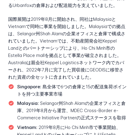
るUrbanfoxの倉庫および配送能力を支えていました。
国際展開は2019年8月に開始され、同社はMalaysiaと
Vietnamで同時に事業を開始しました。Malaysiaでの拠点
は、Selangor州Shah Alamの企業オフィスと倉庫で構成さ
れていました。Vietnamでは、不動産開発会社Keppel
Landとのパートナーシップにより、Ho Chi Minh市の
Estella Place mallを拠点として事業が確立されました。
Australiaは親会社Keppel Logisticsネットワーク内でカバ
ーされ、2022年7月に完了した買収後にGEODISに移管さ
れた資産の全セットに含まれていました。
Singapore:
島全体で6つの倉庫と15の配送集荷ポイン
トを持つ主要事業市場
Malaysia:
Selangor州Shah Alamの企業オフィスと倉
庫、2019年8月から運営、MDEC Cross-Border e-
Commerce Initiative Partnerの正式ステータスを取得
Vietnam:
2019年8月にHo Chi Minh市で事業開始、
Keppel LandとのパートナーシップによりEstella