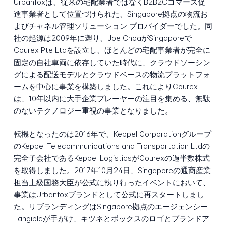
Urbanfoxは、従来の宅配業者ではなくB2B2Cコマース促
進事業者として位置づけられた、Singapore拠点の物流お
よびチャネル管理ソリューション プロバイダーでした。同
社の起源は2009年に遡り、Joe ChoaがSingaporeで
Courex Pte Ltdを設立し、ほとんどの宅配事業者が完全に
固定の自社車両に依存していた時代に、クラウドソーシン
グによる配送モデルとクラウドベースの物流プラットフォ
ームを中心に事業を構築しました。これによりCourex
は、10年以内に大手企業プレーヤーの注目を集める、無駄
のないテクノロジー重視の事業となりました。
転機となったのは2016年で、Keppel Corporationグループ
のKeppel Telecommunications and Transportation Ltdの
完全子会社であるKeppel LogisticsがCourexの過半数株式
を取得しました。2017年10月24日、Singaporeの通商産業
担当上級国務大臣が公式に執り行ったイベントにおいて、
事業はUrbanfoxブランドとして公式に再スタートしまし
た。リブランディングはSingapore拠点のエージェンシー
Tangibleが手がけ、キツネとボックスのロゴとブランドア