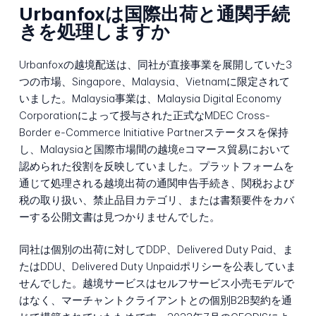
Urbanfoxは国際出荷と通関手続
きを処理しますか
Urbanfoxの越境配送は、同社が直接事業を展開していた3
つの市場、Singapore、Malaysia、Vietnamに限定されて
いました。Malaysia事業は、Malaysia Digital Economy
Corporationによって授与された正式なMDEC Cross-
Border e-Commerce Initiative Partnerステータスを保持
し、Malaysiaと国際市場間の越境eコマース貿易において
認められた役割を反映していました。プラットフォームを
通じて処理される越境出荷の通関申告手続き、関税および
税の取り扱い、禁止品目カテゴリ、または書類要件をカバ
ーする公開文書は見つかりませんでした。
同社は個別の出荷に対してDDP、Delivered Duty Paid、ま
たはDDU、Delivered Duty Unpaidポリシーを公表していま
せんでした。越境サービスはセルフサービス小売モデルで
はなく、マーチャントクライアントとの個別B2B契約を通