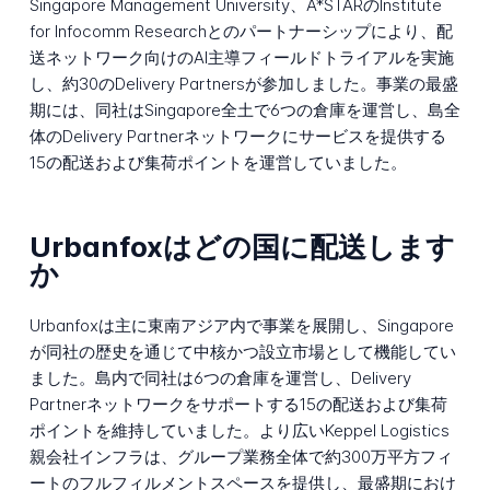
Singapore Management University、A*STARのInstitute
for Infocomm Researchとのパートナーシップにより、配
送ネットワーク向けのAI主導フィールドトライアルを実施
し、約30のDelivery Partnersが参加しました。事業の最盛
期には、同社はSingapore全土で6つの倉庫を運営し、島全
体のDelivery Partnerネットワークにサービスを提供する
15の配送および集荷ポイントを運営していました。
Urbanfoxはどの国に配送します
か
Urbanfoxは主に東南アジア内で事業を展開し、Singapore
が同社の歴史を通じて中核かつ設立市場として機能してい
ました。島内で同社は6つの倉庫を運営し、Delivery
Partnerネットワークをサポートする15の配送および集荷
ポイントを維持していました。より広いKeppel Logistics
親会社インフラは、グループ業務全体で約300万平方フィ
ートのフルフィルメントスペースを提供し、最盛期におけ