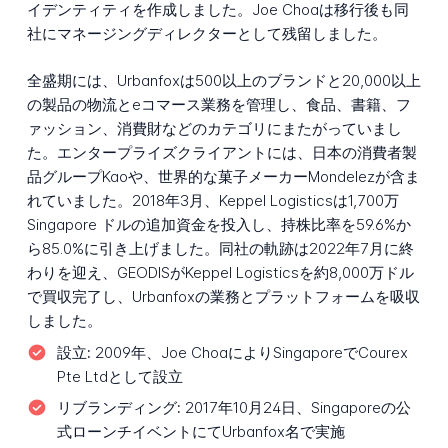
イデンティティを作成しました。Joe Choaは移行後も同
社にマネージングディレクターとして残留しました。
全盛期には、Urbanfoxは500以上のブランドと20,000以上
の製品の物流とeコマース業務を管理し、食品、書籍、フ
ァッション、消費財などのカテゴリにまたがっていまし
た。エンタープライズクライアントには、日本の消費者製
品グループKaoや、世界的な菓子メーカーMondelezが含ま
れていました。2018年3月、Keppel Logisticsは1,700万
Singapore ドルの追加資金を投入し、持株比率を59.6%か
ら85.0%に引き上げました。同社の軌跡は2022年7月に終
わりを迎え、GEODISがKeppel Logisticsを約8,000万ドル
で買収完了し、Urbanfoxの業務とプラットフォームを吸収
しました。
設立:
2009年、Joe ChoaによりSingaporeでCourex
Pte Ltdとして設立
リブランディング:
2017年10月24日、Singaporeの公
式ローンチイベントにてUrbanfox名で実施