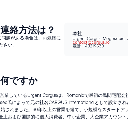
sへの連絡方法は？
本社
ロセスに問題がある場合は、お気軽に
Urgent Cargus, Mogoșoai
contact@cargus.ro
ださい。
電話: +40219330
とは何ですか
営業しているUrgent Cargusは、Romaniaで最初の民間
n Pleșea氏によって元の社名CARGUS Internationalとして
で開始されました。30年以上の営業を経て、小規模なスタート
ia全土および国際的に個人消費者、中小企業、大企業アカウン