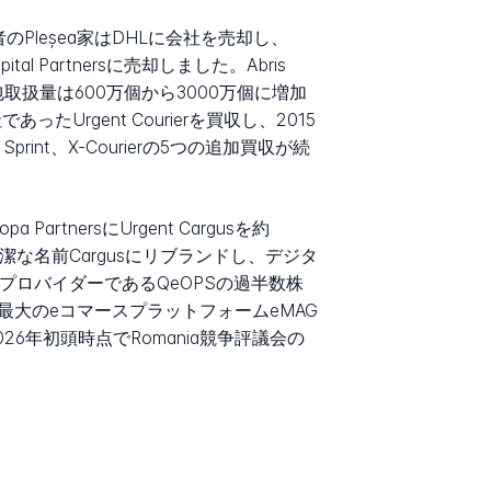
のPleșea家はDHLに会社を売却し、
al Partnersに売却しました。Abris
小包取扱量は600万個から3000万個に増加
Urgent Courierを買収し、2015
print、X-Courierの5つの追加買収が続
tnersにUrgent Cargusを約
簡潔な名前Cargusにリブランドし、デジタ
mentプロバイダーであるQeOPSの過半数株
ia最大のeコマースプラットフォームeMAG
2026年初頭時点でRomania競争評議会の