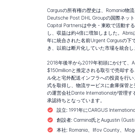
Cargusの所有権の歴史は、Romani
Deutsche Post DHL Groupの国際
Capital Partnersは中央・東欧
し、収益は約4倍に増加しました。Abrisは
年に統合された名前Urgent Cargusの下
き、以前は断片化していた市場を統合し
2018年後半から2019年初頭にかけて、Abr
$150millionと推定される取引で売却
ル化と宅外配送インフラへの投資を行いました。2
式を取得し、物流サービスに倉庫保管と受注処
の運営会社Dante International
承認待ちとなっています。
設立:
1991年にCARGUS Interna
創設者:
Carmina氏とAugustin (Gu
本社:
Romania、Ilfov County、Mogo