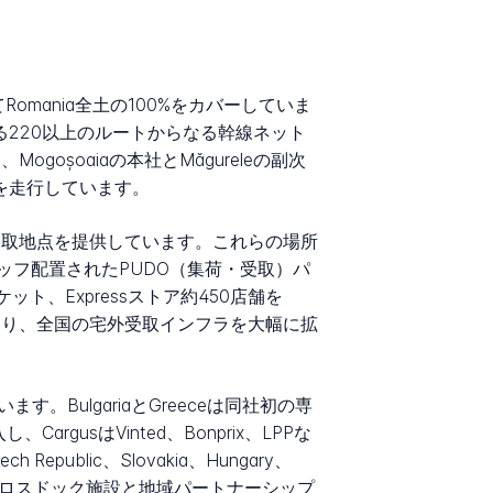
Romania全土の100%をカバーしていま
る220以上のルートからなる幹線ネット
ogoșoaiaの本社とMăgureleの副次
mを走行しています。
集荷・受取地点を提供しています。これらの場所
フ配置されたPUDO（集荷・受取）パ
ット、Expressストア約450店舗を
されており、全国の宅外受取インフラを大幅に拡
BulgariaとGreeceは同社初の専
usはVinted、Bonprix、LPPな
lic、Slovakia、Hungary、
クロスドック施設と地域パートナーシップ