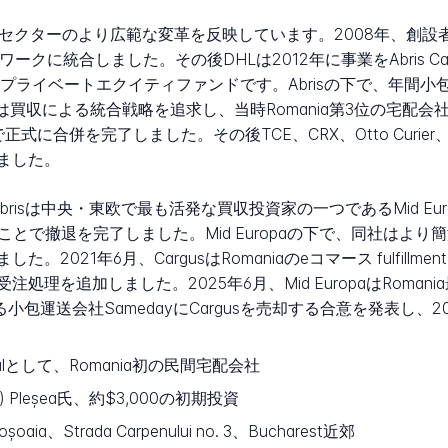
a物流セクターのより広範な変革を反映しています。2008年、創設者
ネットワークに統合しました。その後DHLは2012年に事業をAbris Capit
で活動するプライベートエクイティファンドです。Abrisの下で、年間
買収による統合戦略を追求し、当時Romania第3位の宅配会社であった
で正式に合併を完了しました。その後TCE、CRX、Otto Curier、S
ました。
isは中央・東欧で最も活発な買収投資家の一つであるMid Europa Par
することで撤退を完了しました。Mid Europaの下で、同社はより
021年6月、CargusはRomaniaのeコマース fulfill
理を追加しました。2025年6月、Mid EuropaはRoman
が管理する小包運送会社SamedayにCargusを売却する合意を発表し、
tionalとして、Romania初の民間宅配会社
sti) Pleșea氏、約$3,000の初期投資
șoaia、Strada Carpenului no. 3、Bucharest近郊