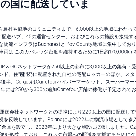
usはどの国に配送していま
都市から農村や僻地のコミュニティまで、6,000以上の地域にわたって
け配送ハブ、45の運営センター、およびこれらの施設を接続す
フラはBucharestとIlfov County地域に集中しており、M
両は このカバレッジ密度を維持するために1日約170,000k
HIP & GOネットワークが750以上の都市に3,000以上の
ンド、住宅開発に配置された自社の宅配ロッカーのほか、スタッ
、CargusはCarrefourハイパーマーケット、スーパーマーケ
026年には250から300の追加Carrefour店舗の稼働が予定
運送会社ネットワークとの提携により220以上の国に配送しています。
しています。Polandには2022年に物流市場として参入し、Carg
設立し、2023年により大きな施設に拡張しました。Czech Repub
の一部を形成しており、これらの市場への配送を支援するために