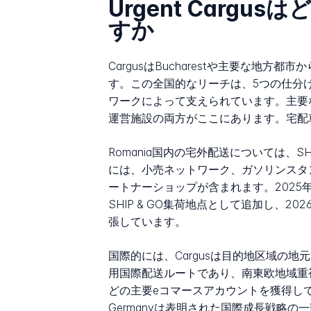
Urgent Carg
すか
CargusはBucharestや主要な地方
す。この全国的なリーチは、5つの仕分
ワークによって支えられています。主要な物流イン
運営施設の両方がここにあります。宅配車
Romania国内の宅外配送については、S
には、小売ネットワーク、ガソリンスタ
ートナーショップが含まれます。2025年後半
SHIP & GO集荷地点として追加し、2
張しています。
国際的には、Cargusは目的地区域の地元
用国際配送ルートであり、南東欧地域重視を反映
どの主要eコマースアカウントを獲得して倉庫を
Germanyは表明された国際成長戦略