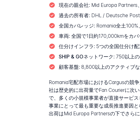
現在の親会社:
Mid Europa Partn
過去の所有者:
DHL / Deutsche Pos
全国カバレッジ:
Romania全土100
車両:
全国で1日約170,000kmをカ
仕分けインフラ:
5つの全国仕分け配
SHIP & GOネットワーク:
750以上
顧客基盤:
8,800以上のアクティブな
Romania宅配市場におけるCarg
社は歴史的に出荷量でFan Courie
で、多くの小規模事業者が直接サービスし
事業にとって最も重要な成長推進要因となっ
出荷はMid Europa Partnersの下で