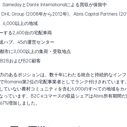
ers、SamedayとDante Internationalによる買収が保留中
t DHL Group (2008年から2012年)、Abris Capital Partners 
%、6,000以上の地域
バーする2,600台の宅配車両
送ハブ、45の運営センター
の都市に3,000以上の集荷・受取地点
B2BおよびB2C顧客
usの競争力のあるポジションは、数十年にわたる統合と持続的なイ
rに次いでRomania第2位の宅配事業者としてランク付けされてい
ていない農村コミュニティを含む6,000のすべての地域をカ
ています。B2C eコマースの収益シェアはAbris所有期間だ
さらに67%増加しました。