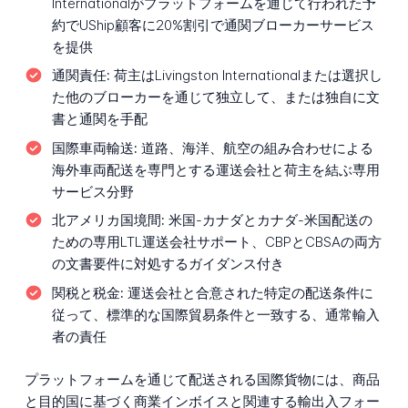
Internationalがプラットフォームを通じて行われた予
約でUShip顧客に20%割引で通関ブローカーサービス
を提供
通関責任:
荷主はLivingston Internationalまたは選択し
た他のブローカーを通じて独立して、または独自に文
書と通関を手配
国際車両輸送:
道路、海洋、航空の組み合わせによる
海外車両配送を専門とする運送会社と荷主を結ぶ専用
サービス分野
北アメリカ国境間:
米国-カナダとカナダ-米国配送の
ための専用LTL運送会社サポート、CBPとCBSAの両方
の文書要件に対処するガイダンス付き
関税と税金:
運送会社と合意された特定の配送条件に
従って、標準的な国際貿易条件と一致する、通常輸入
者の責任
プラットフォームを通じて配送される国際貨物には、商品
と目的国に基づく商業インボイスと関連する輸出入フォー