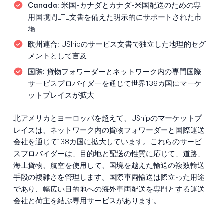
Canada:
米国-カナダとカナダ-米国配送のための専
用国境間LTL文書を備えた明示的にサポートされた市
場
欧州連合:
UShipのサービス文書で独立した地理的セグ
メントとして言及
国際:
貨物フォワーダーとネットワーク内の専門国際
サービスプロバイダーを通じて世界138カ国にマーケ
ットプレイスが拡大
北アメリカとヨーロッパを超えて、UShipのマーケットプ
レイスは、ネットワーク内の貨物フォワーダーと国際運送
会社を通じて138カ国に拡大しています。これらのサービ
スプロバイダーは、目的地と配送の性質に応じて、道路、
海上貨物、航空を使用して、国境を越えた輸送の複数輸送
手段の複雑さを管理します。国際車両輸送は際立った用途
であり、幅広い目的地への海外車両配送を専門とする運送
会社と荷主を結ぶ専用サービスがあります。