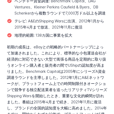
ベンチャー資金調達:
Benchmark Capital、DAG
Ventures、Kleiner Perkins Caufield & Byers、DB
Schenkerから複数ラウンドで7,000万ドル以上を調達
テレビ:
A&EのShipping Warsに出演、2012年1月から
2015年4月まで放送、2021年11月に復活
地理的範囲:
138カ国に事業を拡大
初期の成長は、eBayとの戦略的パートナーシップによっ
て加速されました。これにより、標準的な小包運送会社が
経済的に対応できない大型で嵩張る商品を定期的に取り扱
うオンライン購入者と販売者の間でUShipの認知度が高ま
りました。Benchmark Capitalは2005年にシリーズA資金
調達ラウンドを主導しました。2012年1月にA&Eネットワ
ークが、プラットフォーム上での時間制限付きオークショ
ンで競争する独立配送業者を追ったリアリティTVシリーズ
Shipping Warsを開始したとき、重要な文化的瞬間が訪れ
ました。番組は2015年4月まで続き、2021年11月に復活
し、ブランドの全国的認知度を大幅に高めました。2014年