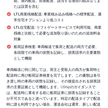
能、屋内配送、部屋配置、該当する場合の組み立てま
たは設置を含む
LTL商業桟橋配送:
事業積み込み桟橋への標準配送、通
常住宅オプションより低コスト
LTL住宅配送:
リフトゲートサービスで利用可能、商業
桟橋と比較して必要な追加取り扱いのための追加料金
対象
船荷証券検査:
車両輸送で集荷と配送の両方で必要、
各段階での車両の状態を記録し、損害請求の主要書類
として機能
車両輸送に特に関しては、荷主と受取人の両方が集荷時と
配送時に再び船荷証券検査を完了します。この書類は各引
き渡し時の車両の状態を記録し、その後提出される損害請
求の主要証拠として機能します。UShipのガイダンスで
は、配送時に署名する前に船荷証券に損害を記録すること
が不可欠であると述べています。特定の配送タイプで配送
時に誰も利用できない場合、運送会社は通常、新しい配送