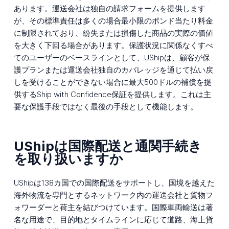
あります。運送会社は独自の請求フォームを提供します
が、その標準責任は多くの場合最小限のポンド当たり料金
に制限されており、紛失または損傷した商品の実際の価値
を大きく下回る場合があります。保護状況に関係なくすべ
てのユーザーのベースラインとして、UShipは、顧客が保
護プランまたは運送会社独自のカバレッジを通じて払い戻
しを受けることができない場合に最大500ドルの補償を提
供するShip with Confidence保証を提供します。これは主
要な保護手段ではなく最後の手段として機能します。
UShipは国際配送と通関手続き
を取り扱いますか
UShipは138カ国での国際配送をサポートし、国境を越えた
海外物流を専門とするネットワーク内の運送会社と貨物フ
ォワーダーと荷主を結びつけています。国際車両輸送は著
名な用途で、目的地とタイムラインに応じて道路、海上貨