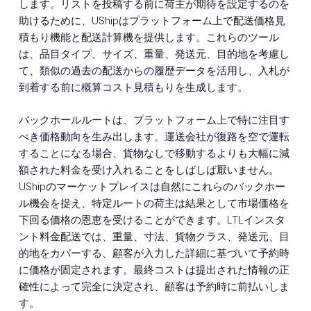
します。リストを投稿する前に荷主が期待を設定するのを
助けるために、UShipはプラットフォーム上で配送価格見
積もり機能と配送計算機を提供します。これらのツール
は、品目タイプ、サイズ、重量、発送元、目的地を考慮し
て、類似の過去の配送からの履歴データを活用し、入札が
到着する前に概算コスト見積もりを生成します。
バックホールルートは、プラットフォーム上で特に注目す
べき価格動向を生み出します。運送会社が復路を空で運転
することになる場合、貨物なしで移動するよりも大幅に減
額された料金を受け入れることをしばしば厭いません。
UShipのマーケットプレイスは自然にこれらのバックホー
ル機会を捉え、特定ルートの荷主は結果として市場価格を
下回る価格の恩恵を受けることができます。LTLインスタ
ント料金配送では、重量、寸法、貨物クラス、発送元、目
的地をカバーする、顧客が入力した詳細に基づいて予約時
に価格が固定されます。最終コストは提出された情報の正
確性によって完全に決定され、顧客は予約時に前払いしま
す。