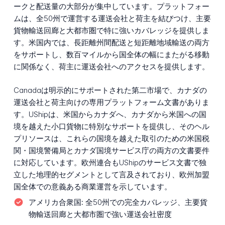
ークと配送量の大部分が集中しています。プラットフォー
ムは、全50州で運営する運送会社と荷主を結びつけ、主要
貨物輸送回廊と大都市圏で特に強いカバレッジを提供しま
す。米国内では、長距離州間配送と短距離地域輸送の両方
をサポートし、数百マイルから国全体の幅にまたがる移動
に関係なく、荷主に運送会社へのアクセスを提供します。
Canadaは明示的にサポートされた第二市場で、カナダの
運送会社と荷主向けの専用プラットフォーム文書がありま
す。UShipは、米国からカナダへ、カナダから米国への国
境を越えた小口貨物に特別なサポートを提供し、そのヘル
プリソースは、これらの国境を越えた取引のための米国税
関・国境警備局とカナダ国境サービス庁の両方の文書要件
に対応しています。欧州連合もUShipのサービス文書で独
立した地理的セグメントとして言及されており、欧州加盟
国全体での意義ある商業運営を示しています。
アメリカ合衆国:
全50州での完全カバレッジ、主要貨
物輸送回廊と大都市圏で強い運送会社密度