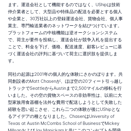
ます。運送会社として機能するのではなく、UShipは技術
仲介業者として、大型品や特殊品の配送を必要とする個人
や企業と、30万社以上の登録運送会社、貨物会社、個人事
業主、専門輸送業者のネットワークを結びつけています。
プラットフォームの中核機能は逆オークションシステム
で、荷主が要件を投稿し、運送会社が競争入札を提出する
ことで、料金を下げ、価格、配送速度、顧客レビューに基
づく運送会社の評判に基づいて荷主に選択肢を提供しま
す。
同社の起源は2001年の個人的な体験にさかのぼります。共
同創設者のMatt Chasenが、ほぼ空の20フィート引っ越し
トラックでSeattleからAustinまで2,500マイルの移転を行
いました。その空の貨物スペースの非効率性は、以前に大
型家族用食器棚を法外な費用で配送しようとして失敗した
経験を思い起こさせ、これら二つの体験が後にUShipとな
るアイデアの種となりました。ChasenはUniversity of
Texas at Austin McCombs School of BusinessでMickey
MillsapおよびJay Manickamと共にこのコンセプトを開発