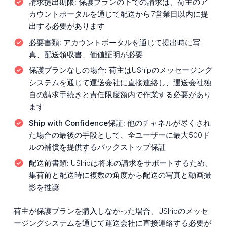
請求提出期限:
保護プランの下での請求は、荷主のア
カウントポータルを通じて配送から7営業日以内に提
出する必要があります
必要書類:
アカウントポータルを通じて提出時に写
真、配送領収書、価値証明が必要
保護プランなしの場合:
荷主はUShipのメッセージング
システムを通じて運送会社に直接連絡し、運送会社独
自の請求手続きと責任限度額内で作業する必要があり
ます
Ship with Confidence保証:
他のチャネルが尽くされ
た場合の最後の手段として、全ユーザーに最大500ド
ルの補償を提供するバックストップ保証
配送前書類:
UShipは将来の請求をサポートするため、
集荷前と配送時に複数の角度から配送の写真と動画撮
影を推奨
荷主が保護プランを購入しなかった場合、UShipのメッセ
ージングシステムを通じて運送会社に直接連絡する必要が