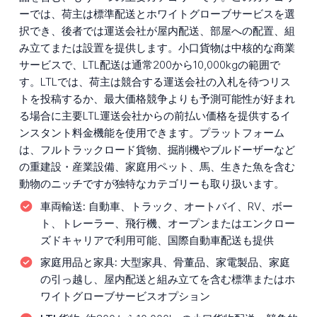
ーでは、荷主は標準配送とホワイトグローブサービスを選
択でき、後者では運送会社が屋内配送、部屋への配置、組
み立てまたは設置を提供します。小口貨物は中核的な商業
サービスで、LTL配送は通常200から10,000kgの範囲で
す。LTLでは、荷主は競合する運送会社の入札を待つリス
トを投稿するか、最大価格競争よりも予測可能性が好まれ
る場合に主要LTL運送会社からの前払い価格を提供するイ
ンスタント料金機能を使用できます。プラットフォーム
は、フルトラックロード貨物、掘削機やブルドーザーなど
の重建設・産業設備、家庭用ペット、馬、生きた魚を含む
動物のニッチですが独特なカテゴリーも取り扱います。
車両輸送:
自動車、トラック、オートバイ、RV、ボー
ト、トレーラー、飛行機、オープンまたはエンクロー
ズドキャリアで利用可能、国際自動車配送も提供
家庭用品と家具:
大型家具、骨董品、家電製品、家庭
の引っ越し、屋内配送と組み立てを含む標準またはホ
ワイトグローブサービスオプション