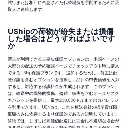
試行または相互に合意された代替場所を手配するために受
取人に連絡します。
UShipの荷物が紛失または損傷
した場合はどうすればよいです
か
荷主が利用できる主要な保護オプションは、米国ベースの
大部分の配送の予約確認ページでチェックアウト時に購入
できるUShip保護プランです。追加するために、荷主は配
送保護を含むオプションを選択し、品目の申告価値を入力
すると、対応する保護料金が生成されます。このプラン
は、輸送中の偶発的損傷、盗難、紛失を含むオールリスク
カバレッジを提供し、最大200,000ドルまでのカバレッジ
を利用できます。UShipは、これを運送会社の標準責任限
度額のみに依存するより保護的であると説明しています。
貨物では、しばしば高価値配送には完全に不適切な場合が
ある最小限のポンド当たり料金で計算されることが多いで