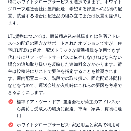
時にホワイトグローブサービスを選択できます。ホワイト
グローブ運送会社は屋内配送、希望する部屋への品物の配
置、該当する場合は配送品の組み立てまたは設置を提供し
ます。
LTL貨物については、商業積み込み桟橋または住宅アドレ
スへの配送の両方がサポートされたオプションですが、住
宅LTL配送は通常、配送トラックが標準桟橋を使用できず
代わりにリフトゲートサービスに依存しなければならない
場合の追加取り扱いを反映した追加料金がかかります。荷
主は投稿時にリストで要件を指定することを推奨されま
す。屋内配置ニーズ、階段での取り扱い、固定配送時間枠
などを含めて、運送会社が入札時にこれらの要因を考慮で
きるようにします。
標準ドア・ツー・ドア:
運送会社が荷主のアドレスか
ら集荷し受取人の場所に配送、車両、家具、貨物に適
用
ホワイトグローブサービス:
家庭用品と家具で利用可