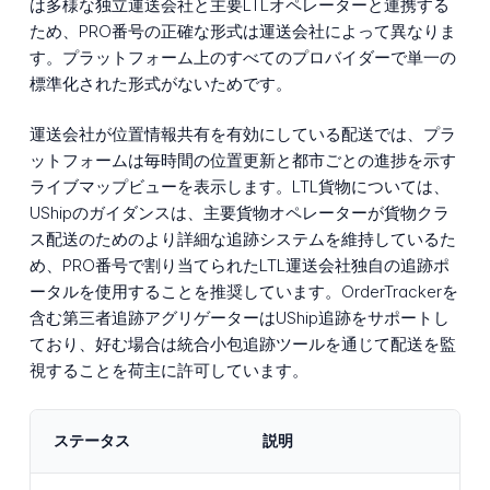
は多様な独立運送会社と主要LTLオペレーターと連携する
ため、PRO番号の正確な形式は運送会社によって異なりま
す。プラットフォーム上のすべてのプロバイダーで単一の
標準化された形式がないためです。
運送会社が位置情報共有を有効にしている配送では、プラ
ットフォームは毎時間の位置更新と都市ごとの進捗を示す
ライブマップビューを表示します。LTL貨物については、
UShipのガイダンスは、主要貨物オペレーターが貨物クラ
ス配送のためのより詳細な追跡システムを維持しているた
め、PRO番号で割り当てられたLTL運送会社独自の追跡ポ
ータルを使用することを推奨しています。OrderTrackerを
含む第三者追跡アグリゲーターはUShip追跡をサポートし
ており、好む場合は統合小包追跡ツールを通じて配送を監
視することを荷主に許可しています。
ステータス
説明