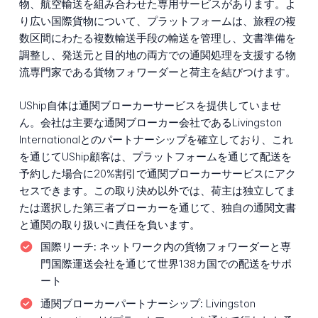
物、航空輸送を組み合わせた専用サービスがあります。よ
り広い国際貨物について、プラットフォームは、旅程の複
数区間にわたる複数輸送手段の輸送を管理し、文書準備を
調整し、発送元と目的地の両方での通関処理を支援する物
流専門家である貨物フォワーダーと荷主を結びつけます。
UShip自体は通関ブローカーサービスを提供していませ
ん。会社は主要な通関ブローカー会社であるLivingston
Internationalとのパートナーシップを確立しており、これ
を通じてUShip顧客は、プラットフォームを通じて配送を
予約した場合に20%割引で通関ブローカーサービスにアク
セスできます。この取り決め以外では、荷主は独立してま
たは選択した第三者ブローカーを通じて、独自の通関文書
と通関の取り扱いに責任を負います。
国際リーチ:
ネットワーク内の貨物フォワーダーと専
門国際運送会社を通じて世界138カ国での配送をサポ
ート
通関ブローカーパートナーシップ:
Livingston