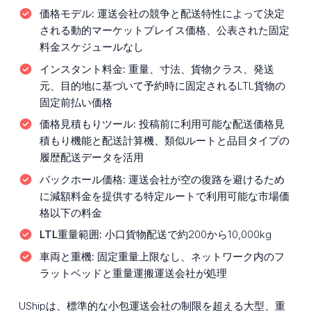
価格モデル:
運送会社の競争と配送特性によって決定
される動的マーケットプレイス価格、公表された固定
料金スケジュールなし
インスタント料金:
重量、寸法、貨物クラス、発送
元、目的地に基づいて予約時に固定されるLTL貨物の
固定前払い価格
価格見積もりツール:
投稿前に利用可能な配送価格見
積もり機能と配送計算機、類似ルートと品目タイプの
履歴配送データを活用
バックホール価格:
運送会社が空の復路を避けるため
に減額料金を提供する特定ルートで利用可能な市場価
格以下の料金
LTL重量範囲:
小口貨物配送で約200から10,000kg
車両と重機:
固定重量上限なし、ネットワーク内のフ
ラットベッドと重量運搬運送会社が処理
UShipは、標準的な小包運送会社の制限を超える大型、重