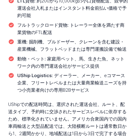
LTL貨物:
約200から10,000kgの小口貨物配送、競争的
運送会社入札またはインスタント料金前払い価格で予
約可能
フルトラックロード貨物:
トレーラー全体を満たす商
業貨物のFTL配送
重機:
掘削機、ブルドーザー、クレーンを含む建設・
産業機械、フラットベッドまたは専門運搬設備で輸送
動物・ペット:
家庭用ペット、馬、生きた魚、ネット
ワーク内の専門運送会社がサービス提供
UShip Logistics:
ディーラー、メーカー、eコマース
企業、フリートレベルまたは大量商業輸送ニーズを持
つ小売業者向けの専用B2Bサービス
UShipでの配送時間は、選択された運送会社、ルート、配
送タイプ、予約時に交渉されたサービスレベルに依存する
ため、標準化されていません。アメリカ合衆国内での国内
車両輸送と大型品配送では、大陸横断ルートは通常数日か
ら1、2週間かかり、地域配送は1日から3日で完了する場合