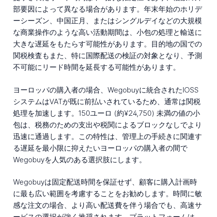
部要因によって異なる場合があります。年末年始のホリデ
ーシーズン、中国正月、またはシングルデイなどの大規模
な商業操作のような高い活動期間は、小包の処理と輸送に
大きな遅延をもたらす可能性があります。目的地の国での
関税検査もまた、特に国際配送の検証の対象となり、予測
不可能にリード時間を延長する可能性があります。
ヨーロッパの購入者の場合、Wegobuyに統合されたIOSS
システムはVATが既に前払いされているため、通常は関税
処理を加速します。150ユーロ (約¥24,750) 未満の値の小
包は、税務のための支出や税関によるブロックなしでより
迅速に通過します。この特性は、管理上の手続きに関連す
る遅延を最小限に抑えたいヨーロッパの購入者の間で
Wegobuyを人気のある選択肢にします。
Wegobuyは固定配送時間を保証せず、顧客に購入計画時
に最も広い範囲を考慮することをお勧めします。時間に敏
感な注文の場合、より高い配送費を伴う場合でも、高速サ
ービスの選択が強く推奨されます。プラットフォームは、