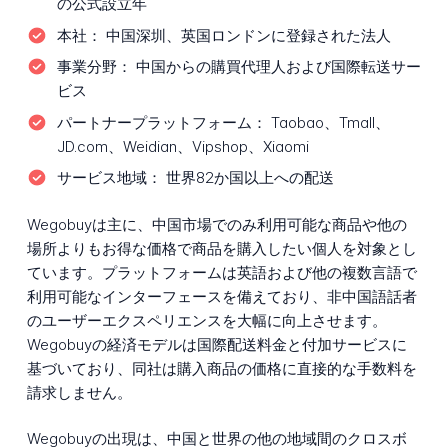
の公式設立年
本社：
中国深圳、英国ロンドンに登録された法人
事業分野：
中国からの購買代理人および国際転送サー
ビス
パートナープラットフォーム：
Taobao、Tmall、
JD.com、Weidian、Vipshop、Xiaomi
サービス地域：
世界82か国以上への配送
Wegobuyは主に、中国市場でのみ利用可能な商品や他の
場所よりもお得な価格で商品を購入したい個人を対象とし
ています。プラットフォームは英語および他の複数言語で
利用可能なインターフェースを備えており、非中国語話者
のユーザーエクスペリエンスを大幅に向上させます。
Wegobuyの経済モデルは国際配送料金と付加サービスに
基づいており、同社は購入商品の価格に直接的な手数料を
請求しません。
Wegobuyの出現は、中国と世界の他の地域間のクロスボ