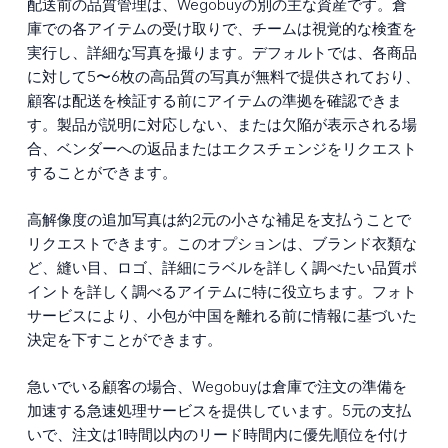
配送前の品質管理は、Wegobuyの別の主な資産です。倉
庫での各アイテムの受け取りで、チームは視覚的な検査を
実行し、詳細な写真を撮ります。デフォルトでは、各商品
に対して5〜6枚の高品質の写真が無料で提供されており、
顧客は配送を検証する前にアイテムの準拠を確認できま
す。製品が説明に対応しない、または欠陥が表示される場
合、ベンダーへの返品またはエクスチェンジをリクエスト
することができます。
高解像度の追加写真は約2元の小さな補足を支払うことで
リクエストできます。このオプションは、ブランド衣類な
ど、縫い目、ロゴ、詳細にラベルを詳しく調べたい品質ポ
イントを詳しく調べるアイテムに特に役立ちます。フォト
サービスにより、小包が中国を離れる前に情報に基づいた
決定を下すことができます。
急いでいる顧客の場合、Wegobuyは倉庫で注文の準備を
加速する急速処理サービスを提供しています。5元の支払
いで、注文は1時間以内のリード時間内に優先順位を付け