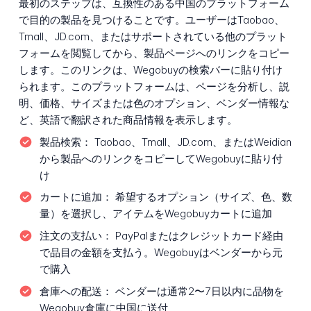
最初のステップは、互換性のある中国のプラットフォーム
で目的の製品を見つけることです。ユーザーはTaobao、
Tmall、JD.com、またはサポートされている他のプラット
フォームを閲覧してから、製品ページへのリンクをコピー
します。このリンクは、Wegobuyの検索バーに貼り付け
られます。このプラットフォームは、ページを分析し、説
明、価格、サイズまたは色のオプション、ベンダー情報な
ど、英語で翻訳された商品情報を表示します。
製品検索：
Taobao、Tmall、JD.com、またはWeidian
から製品へのリンクをコピーしてWegobuyに貼り付
け
カートに追加：
希望するオプション（サイズ、色、数
量）を選択し、アイテムをWegobuyカートに追加
注文の支払い：
PayPalまたはクレジットカード経由
で品目の金額を支払う。Wegobuyはベンダーから元
で購入
倉庫への配送：
ベンダーは通常2〜7日以内に品物を
Wegobuy倉庫に中国に送付