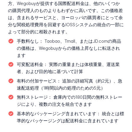
方、Wegobuyが提供する国際配送料金は、他のいくつか
の購買代理人のものよりもわずかに高いです。この価格差
は、含まれるサービスと、ヨーロッパの購買者にとって余
分な関税処理費用を回避するIOSSシステムの統合の一部に
よって部分的に相殺されます。
手数料なし：
Taobao、Tmall、またはJD.comの商品
の価格は、Wegobuyからの価格上昇なしに転送され
ます
可変配送料金：
実際の重量または体積重量、運送業
者、および目的地に基づいて計算
有料の付加サービス：
追加の詳細写真（約2元）、急
速配送処理（1時間以内の処理のための5元）
無料ストレージ：
倉庫内での180日間の無料ストレー
ジにより、複数の注文を統合できます
基本的なパッケージング含まれています：
統合とは標
準的なパッケージングは配送料金に含まれています