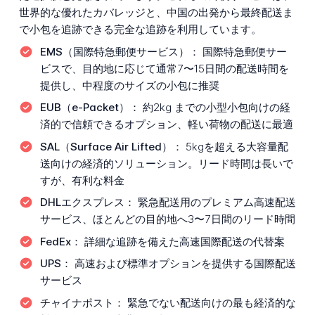
世界的な優れたカバレッジと、中国の出発から最終配送ま
で小包を追跡できる完全な追跡を利用しています。
EMS（国際特急郵便サービス）：
国際特急郵便サー
ビスで、目的地に応じて通常7〜15日間の配送時間を
提供し、中程度のサイズの小包に推奨
EUB（e-Packet）：
約2kg までの小型小包向けの経
済的で信頼できるオプション、軽い荷物の配送に最適
SAL（Surface Air Lifted）：
5kgを超える大容量配
送向けの経済的ソリューション。リード時間は長いで
すが、有利な料金
DHLエクスプレス：
緊急配送用のプレミアム高速配送
サービス、ほとんどの目的地へ3〜7日間のリード時間
FedEx：
詳細な追跡を備えた高速国際配送の代替案
UPS：
高速および標準オプションを提供する国際配送
サービス
チャイナポスト：
緊急でない配送向けの最も経済的な