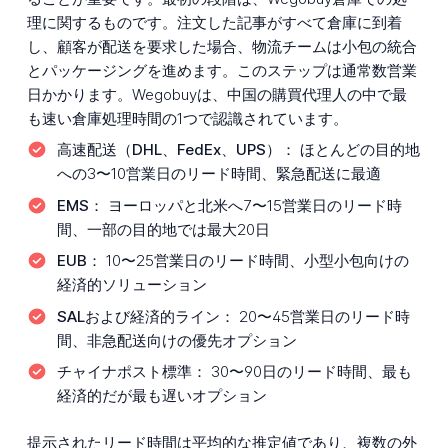
理に関するものです。注文した記事がすべて倉庫に到着
し、顧客が配送を要求した場合、物流チームは小包の統合
とパッケージングを進めます。このステップは通常数営業
日かかります。Wegobuyは、中国の購買代理人の中で最
も速い倉庫処理時間の1つで認識されています。
高速配送（DHL、FedEx、UPS）：
ほとんどの目的地
への3〜10営業日のリード時間、緊急配送に最適
EMS：
ヨーロッパと北米へ7〜15営業日のリード時
間、一部の目的地では最大20日
EUB：
10〜25営業日のリード時間、小型小包向けの
経済的ソリューション
SALおよび経済的ライン：
20〜45営業日のリード時
間、非急配送向けの優先オプション
チャイナポスト標準：
30〜90日のリード時間、最も
経済的だが最も遅いオプション
提示されたリード時間は平均的な推定値であり、複数の外