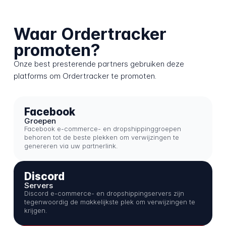
Waar Ordertracker
promoten?
Onze best presterende partners gebruiken deze
platforms om Ordertracker te promoten.
Facebook
Groepen
Facebook e-commerce- en dropshippinggroepen
behoren tot de beste plekken om verwijzingen te
genereren via uw partnerlink.
Discord
Servers
Discord e-commerce- en dropshippingservers zijn
tegenwoordig de makkelijkste plek om verwijzingen te
krijgen.