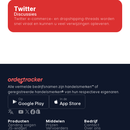
Twitter
Discussies
Twitter e-commerce- en dropshipping-threads worden
snel viraal en kunnen u veel verwijzingen opleveren.
Alle vermelde bedrijfsnamen zijn handelsmerken™ of
geregistreerde handelsmerken® van hun respectieve eigenaren.
Op
In de
Google Play
App Store
Producten
Middelen
Bedrijf
Zending volgen
Prijzen
Contact
JS-widget
Vervoerders
Over ons