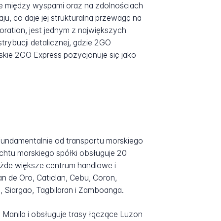
cie między wyspami oraz na zdolnościach
u, co daje jej strukturalną przewagę na
ation, jest jednym z największych
trybucji detalicznej, gdzie 2GO
skie 2GO Express pozycjonuje się jako
fundamentalnie od transportu morskiego
achtu morskiego spółki obsługuje 20
ażde większe centrum handlowe i
n de Oro, Caticlan, Cebu, Coron,
, Siargao, Tagbilaran i Zamboanga.
Manila i obsługuje trasy łączące Luzon