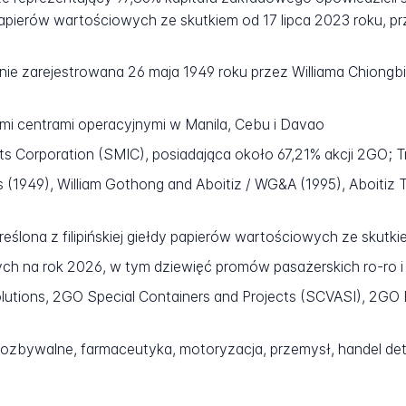
y papierów wartościowych ze skutkiem od 17 lipca 2023 roku,
malnie zarejestrowana 26 maja 1949 roku przez Williama Chion
ymi centrami operacyjnymi w Manila, Cebu i Davao
 Corporation (SMIC), posiadająca około 67,21% akcji 2GO; T
s (1949), William Gothong and Aboitiz / WG&A (1995), Aboitiz
ślona z filipińskiej giełdy papierów wartościowych ze skutki
ych na rok 2026, w tym dziewięć promów pasażerskich ro-ro 
utions, 2GO Special Containers and Projects (SCVASI), 2GO
zbywalne, farmaceutyka, motoryzacja, przemysł, handel det