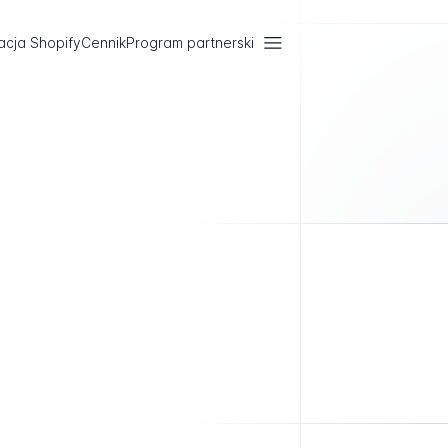
acja Shopify
Cennik
Program partnerski