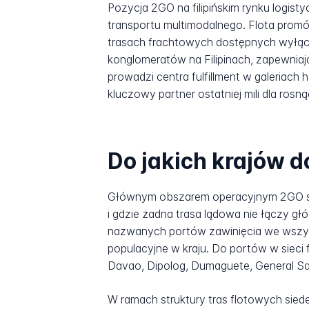
Pozycja 2GO na filipińskim rynku logis
transportu multimodalnego. Flota promów
trasach frachtowych dostępnych wyłącz
konglomeratów na Filipinach, zapewniają
prowadzi centra fulfillment w galeriac
kluczowy partner ostatniej mili dla rosn
Do jakich krajów 
Głównym obszarem operacyjnym 2GO są F
i gdzie żadna trasa lądowa nie łączy gł
nazwanych portów zawinięcia we wszyst
populacyjne w kraju. Do portów w sieci
Davao, Dipolog, Dumaguete, General Sant
W ramach struktury tras flotowych sied