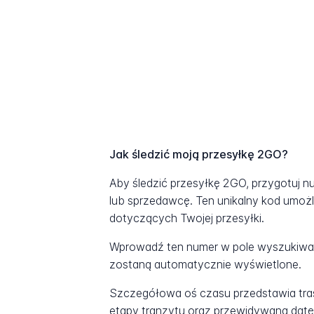
Jak śledzić moją przesyłkę 2GO?
Aby śledzić przesyłkę 2GO, przygotuj 
lub sprzedawcę. Ten unikalny kod umożl
dotyczących Twojej przesyłki.
Wprowadź ten numer w pole wyszukiwani
zostaną automatycznie wyświetlone.
Szczegółowa oś czasu przedstawia tras
etapy tranzytu oraz przewidywaną datę