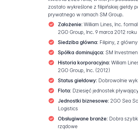
zostało wykreślone z filipińskiej giełd
prywatnego w ramach SM Group.
Założenie:
William Lines, Inc. for
2GO Group, Inc. 9 marca 2012 roku
Siedziba główna:
Filipiny, z główn
Spółka dominująca:
SM Investments
Historia korporacyjna:
William Line
2GO Group, Inc. (2012)
Status giełdowy:
Dobrowolnie wykre
Flota:
Dziesięć jednostek pływając
Jednostki biznesowe:
2GO Sea Sol
Logistics
Obsługiwane branże:
Dobra szybko
rządowe