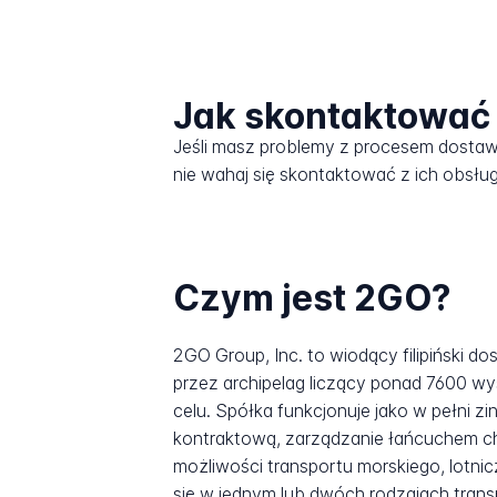
Jak skontaktować 
Jeśli masz problemy z procesem dosta
nie wahaj się skontaktować z ich obsług
Czym jest 2GO?
2GO Group, Inc. to wiodący filipiński d
przez archipelag liczący ponad 7600 wy
celu. Spółka funkcjonuje jako w pełni z
kontraktową, zarządzanie łańcuchem chł
możliwości transportu morskiego, lotni
się w jednym lub dwóch rodzajach transp