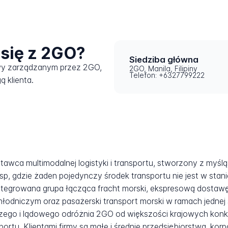
się z 2GO?
Siedziba główna
wy zarządzanym przez 2GO,
2GO, Manila, Filipiny
Telefon: +6327799222
ą klienta.
ostawca multimodalnej logistyki i transportu, stworzony z myśl
sp, gdzie żaden pojedynczy środek transportu nie jest w stan
integrowana grupa łącząca fracht morski, ekspresową dostawę 
odniczym oraz pasażerski transport morski w ramach jednej s
czego i lądowego odróżnia 2GO od większości krajowych konk
ortu. Klientami firmy są małe i średnie przedsiębiorstwa, ko