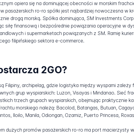
tycznym opiera się na dominującej obecności w morskim frach
 pasażerskich ro-ro spółki jest najbardziej nowoczesna w kraj
nie drogą morską. Spółka dominująca, SM Investments Corpor
c siłę finansową i bezpośrednie powiązania operacyjne w dys
h handlowych i supermarketach powiązanych z SM. Ramię kurier
ącego filipińskiego sektora e-commerce.
dostarcza 2GO?
ilipiny, archipelag, gdzie logistyka między wyspami zależy 
ównych grup wyspiarskich: Luzon, Visayas i Mindanao. Sieć fr
kich trzech grupach wyspiarskich, obejmując praktycznie k
 frachtu morskiego należą: Bacolod, Batangas, Butuan, Cagaya
os, Iloilo, Manila, Odiongan, Ozamiz, Puerto Princesa, Roxas
em dużych promów pasażerskich ro-ro ma port macierzysty w 