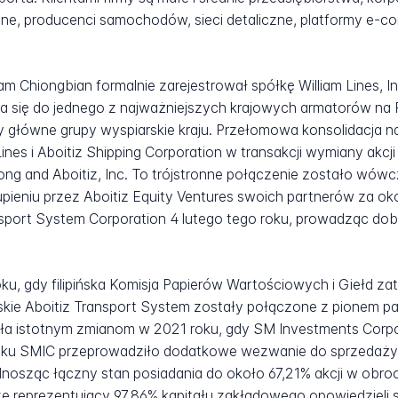
e, producenci samochodów, sieci detaliczne, platformy e-
iam Chiongbian formalnie zarejestrował spółkę William Lines, 
ła się do jednego z najważniejszych krajowych armatorów na Fil
 główne grupy wyspiarskie kraju. Przełomowa konsolidacja nas
ines i Aboitiz Shipping Corporation w transakcji wymiany akcj
hong and Aboitiz, Inc. To trójstronne połączenie zostało wówc
upieniu przez Aboitiz Equity Ventures swoich partnerów za około
sport System Corporation 4 lutego tego roku, prowadząc dob
ku, gdy filipińska Komisja Papierów Wartościowych i Giełd z
rskie Aboitiz Transport System zostały połączone z pionem p
egła istotnym zmianom w 2021 roku, gdy SM Investments Corp
 roku SMIC przeprowadziło dodatkowe wezwanie do sprzedaży 
 podnosząc łączny stan posiadania do około 67,21% akcji w obr
e reprezentujący 97,86% kapitału zakładowego opowiedzieli 