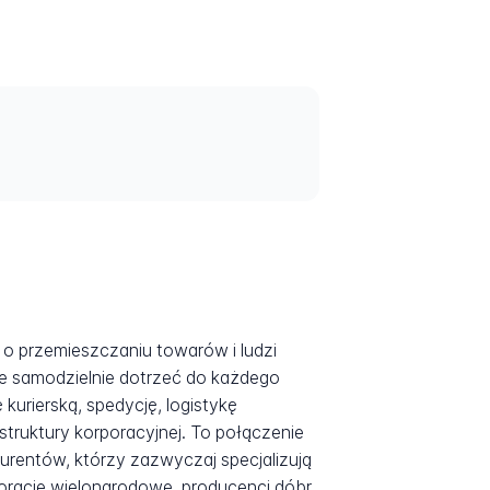
ą o przemieszczaniu towarów i ludzi
ie samodzielnie dotrzeć do każdego
kurierską, spedycję, logistykę
truktury korporacyjnej. To połączenie
urentów, którzy zazwyczaj specjalizują
rporacje wielonarodowe, producenci dóbr