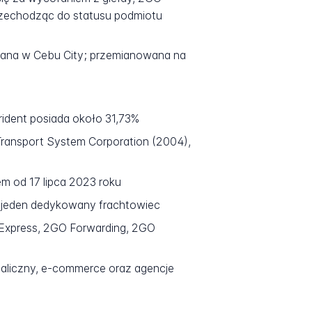
 przechodząc do statusu podmiotu
gbiana w Cebu City; przemianowana na
rident posiada około 31,73%
 Transport System Corporation (2004),
em od 17 lipca 2023 roku
i jeden dedykowany frachtowiec
 Express, 2GO Forwarding, 2GO
aliczny, e-commerce oraz agencje