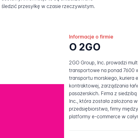
śledzić przesyłkę w czasie rzeczywistym.
Informacje o firmie
O 2GO
2GO Group, Inc. prowadzi multi
transportowe na ponad 7600 wy
transportu morskiego, kuriera 
kontraktowej, zarządzania ła
pasażerskich. Firma z siedzibą
Inc., która została założona 
przedsiębiorstwa, firmy międ
platformy e-commerce w całym