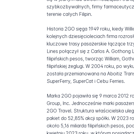
szybkozbywalnych, firmy farmaceutyczn
terenie całych Filipin.
Historia 2GO sięga 1949 roku, kiedy Will
kolejnych dziesięcioleciach firma rozros
kluczowe trasy pasażerskie łączące trzy
Lines połączył się z Carlos A. Gothong L
filipińskich pesos, tworząc William, Got
filipińskiej żeglugi. W 2004 roku, po wyk
została przemianowana na Aboitiz Tran
SuperFerry, SuperCat i Cebu Ferries.
Marka 2GO pojawiła się 9 marca 2012 ro
Group, Inc. Jednocześnie marki pasaże
2GO Travel. Struktura właścicielska ul
pakiet do 52,85% akcji spółki. W 2023
około 5,16 miliarda filipińskich pesos,
kwietniu 2023 roku, w którym posiadacz