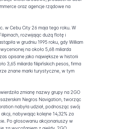
commerce oraz agencje rządowe na
Inc. w Cebu City 26 maja tego roku. W
ipinach, rozwijając dużą flotę i
tąpiła w grudniu 1995 roku, gdy William
i wycenionej na około 5,68 miliarda
zas opisane jako największe w historii
 3,65 miliarda filipińskich pesos, firma
rze znane marki turystyczne, w tym
atwierdziła zmianę nazwy grupy na 2GO
asażerskim Negros Navigation, tworząc
oration nabyła udział, podnosząc swój
akcji, nabywając kolejne 14,32% za
ocie. Po głosowaniu akcjonariuszy w
się za wycofaniem z giełdy, 2GO