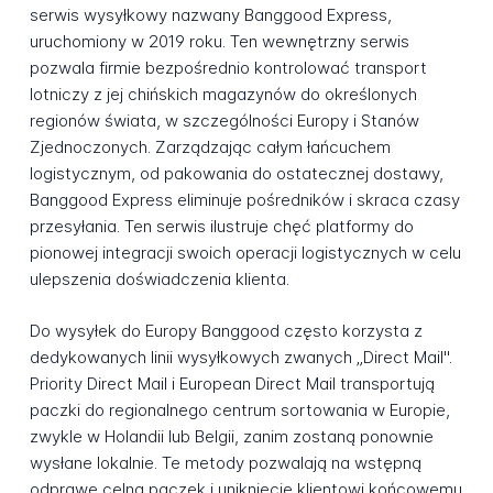
serwis wysyłkowy nazwany Banggood Express,
uruchomiony w 2019 roku. Ten wewnętrzny serwis
pozwala firmie bezpośrednio kontrolować transport
lotniczy z jej chińskich magazynów do określonych
regionów świata, w szczególności Europy i Stanów
Zjednoczonych. Zarządzając całym łańcuchem
logistycznym, od pakowania do ostatecznej dostawy,
Banggood Express eliminuje pośredników i skraca czasy
przesyłania. Ten serwis ilustruje chęć platformy do
pionowej integracji swoich operacji logistycznych w celu
ulepszenia doświadczenia klienta.
Do wysyłek do Europy Banggood często korzysta z
dedykowanych linii wysyłkowych zwanych „Direct Mail".
Priority Direct Mail i European Direct Mail transportują
paczki do regionalnego centrum sortowania w Europie,
zwykle w Holandii lub Belgii, zanim zostaną ponownie
wysłane lokalnie. Te metody pozwalają na wstępną
odprawę celną paczek i uniknięcie klientowi końcowemu