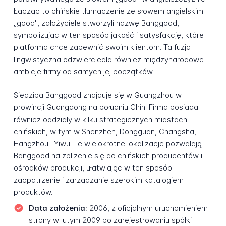
Łącząc to chińskie tłumaczenie ze słowem angielskim
„good", założyciele stworzyli nazwę Banggood,
symbolizując w ten sposób jakość i satysfakcję, które
platforma chce zapewnić swoim klientom. Ta fuzja
lingwistyczna odzwierciedla również międzynarodowe
ambicje firmy od samych jej początków.
Siedziba Banggood znajduje się w Guangzhou w
prowincji Guangdong na południu Chin. Firma posiada
również oddziały w kilku strategicznych miastach
chińskich, w tym w Shenzhen, Dongguan, Changsha,
Hangzhou i Yiwu. Te wielokrotne lokalizacje pozwalają
Banggood na zbliżenie się do chińskich producentów i
ośrodków produkcji, ułatwiając w ten sposób
zaopatrzenie i zarządzanie szerokim katalogiem
produktów.
Data założenia:
2006, z oficjalnym uruchomieniem
strony w lutym 2009 po zarejestrowaniu spółki