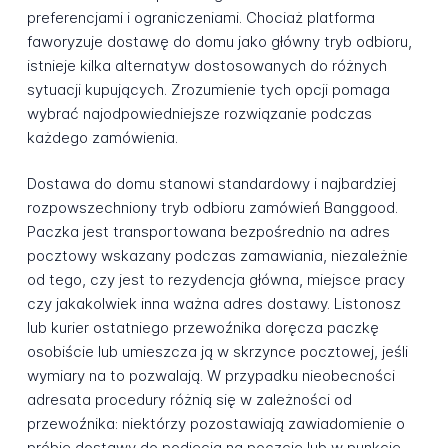
preferencjami i ograniczeniami. Chociaż platforma
faworyzuje dostawę do domu jako główny tryb odbioru,
istnieje kilka alternatyw dostosowanych do różnych
sytuacji kupujących. Zrozumienie tych opcji pomaga
wybrać najodpowiedniejsze rozwiązanie podczas
każdego zamówienia.
Dostawa do domu stanowi standardowy i najbardziej
rozpowszechniony tryb odbioru zamówień Banggood.
Paczka jest transportowana bezpośrednio na adres
pocztowy wskazany podczas zamawiania, niezależnie
od tego, czy jest to rezydencja główna, miejsce pracy
czy jakakolwiek inna ważna adres dostawy. Listonosz
lub kurier ostatniego przewoźnika doręcza paczkę
osobiście lub umieszcza ją w skrzynce pocztowej, jeśli
wymiary na to pozwalają. W przypadku nieobecności
adresata procedury różnią się w zależności od
przewoźnika: niektórzy pozostawiają zawiadomienie o
próbie dostawy do podjęcia na poczcie lub w punkcie