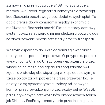
Zamówienia przekraczające zł108 i korzystające z
metody „Air Parcel Register" automatycznie zawierają
kod śledzenia pocztowego bez dodatkowych opłat. Ta
opcja oferuje dobry kompromis między ekonomią a
możliwością śledzenia paczki. Płatne metody dostawy
systematycznie zawierają numer śledzenia pozwalający
na zlokalizowanie paczki przez cały proces transportu.
Ważnym aspektem do uwzględnienia są ewentualne
opłaty celne i podatki importowe. W przypadku paczek
wysyłanych z Chin do Unii Europejskiej, przejście przez
włości celne może pociągnąć za sobą zapłatę VAT
zgodnie z stawką obowiązującą w kraju docelowym, a
także opłaty za plik pobierane przez przewoźnika. Te
opłaty nie są systematyczne i zależy od losowych
kontroli przeprowadzonych przez służby celne. Wysyłki
przez prywatnych przewoźników ekspresowych takich
jak DHL czy FedEx systematycznie przechodzą przez