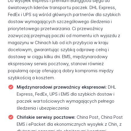
Do wysyłek express i premium Banggood sięga do
światowych liderów transportu paczek. DHL Express,
FedEx i UPS są wśród głównych partnerów dla szybkich
dostaw wymagających szczegółowego śledzenia i
priorytetowego przetwarzania. Ci przewoźnicy
zazwyczaj przejmują paczki od momentu ich wyjazdu z
magazynu w Chinach lub od ich przybycia w kraju
docelowym, gwarantując szybką odprawę celną i
dostawę w ciągu kilku dni. EMS, międzynarodowy
ekspresowy serwis pocztowy, stanowi również
popularną opcję oferującą dobry kompromis między
szybkością a kosztem.
Międzynarodowi przewoźnicy ekspresowi:
DHL
Express, FedEx, UPS i EMS dla szybkich dostaw i
paczek wartościowych wymagających pełnego
śledzenia i ubezpieczenia
Chińskie serwisy pocztowe:
China Post, China Post
EMS i ePacket dla ekonomicznych wysyłek z Chin, z