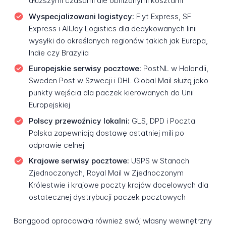
dłuższymi czasami ale obniżonymi kosztami
Wyspecjalizowani logistycy:
Flyt Express, SF
Express i AllJoy Logistics dla dedykowanych linii
wysyłki do określonych regionów takich jak Europa,
Indie czy Brazylia
Europejskie serwisy pocztowe:
PostNL w Holandii,
Sweden Post w Szwecji i DHL Global Mail służą jako
punkty wejścia dla paczek kierowanych do Unii
Europejskiej
Polscy przewoźnicy lokalni:
GLS, DPD i Poczta
Polska zapewniają dostawę ostatniej mili po
odprawie celnej
Krajowe serwisy pocztowe:
USPS w Stanach
Zjednoczonych, Royal Mail w Zjednoczonym
Królestwie i krajowe poczty krajów docelowych dla
ostatecznej dystrybucji paczek pocztowych
Banggood opracowała również swój własny wewnętrzny