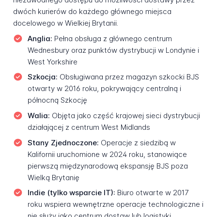
dwóch kurierów do każdego głównego miejsca
docelowego w Wielkiej Brytanii.
Anglia:
Pełna obsługa z głównego centrum
Wednesbury oraz punktów dystrybucji w Londynie i
West Yorkshire
Szkocja:
Obsługiwana przez magazyn szkocki BJS
otwarty w 2016 roku, pokrywający centralną i
północną Szkocję
Walia:
Objęta jako część krajowej sieci dystrybucji
działającej z centrum West Midlands
Stany Zjednoczone:
Operacje z siedzibą w
Kalifornii uruchomione w 2024 roku, stanowiące
pierwszą międzynarodową ekspansję BJS poza
Wielką Brytanię
Indie (tylko wsparcie IT):
Biuro otwarte w 2017
roku wspiera wewnętrzne operacje technologiczne i
nie służy jako centrum dostaw lub logistyki