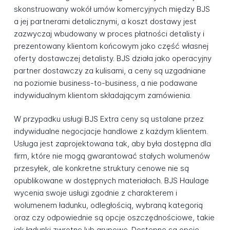
skonstruowany wokół umów komercyjnych między BJS
a jej partnerami detalicznymi, a koszt dostawy jest
zazwyczaj wbudowany w proces płatności detalisty i
prezentowany klientom końcowym jako część własnej
oferty dostawczej detalisty. BJS działa jako operacyjny
partner dostawczy za kulisami, a ceny są uzgadniane
na poziomie business-to-business, a nie podawane
indywidualnym klientom składającym zamówienia.
W przypadku usługi BJS Extra ceny są ustalane przez
indywidualne negocjacje handlowe z każdym klientem.
Usługa jest zaprojektowana tak, aby była dostępna dla
firm, które nie mogą gwarantować stałych wolumenów
przesyłek, ale konkretne struktury cenowe nie są
opublikowane w dostępnych materiałach. BJS Haulage
wycenia swoje usługi zgodnie z charakterem i
wolumenem ładunku, odległością, wybraną kategorią
oraz czy odpowiednie są opcje oszczędnościowe, takie
jak ładunki zwrotne lub grupowe. Dostępne są opcje