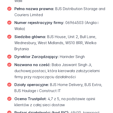
Walii
Pełna nazwa prawna:
BJS Distribution Storage and
Couriers Limited
Numer rejestracyjny firmy:
06964503 (Anglia i
Walia)
Siedziba główna:
BJS House, Unit 2, Bull Lane,
Wednesbury, West Midlands, WS10 8RR, Wielka
Brytania
Dyrektor Zarządzający:
Harinder Singh
Nazwana na cześć:
Baba Jaswant Singh Ji,
duchowej postaci, która kierowała założycielami
firmy przy rozpoczęciu działalności
Działy operacyjne:
BJS Home Delivery, BJS Extra,
BJS Haulage i Construct IT
Ocena Trustpilot:
4,7 z 5, na podstawie opinii
klientów z całej sieci dostaw
Rodzaj działalności (kod SIC):
49410, transport