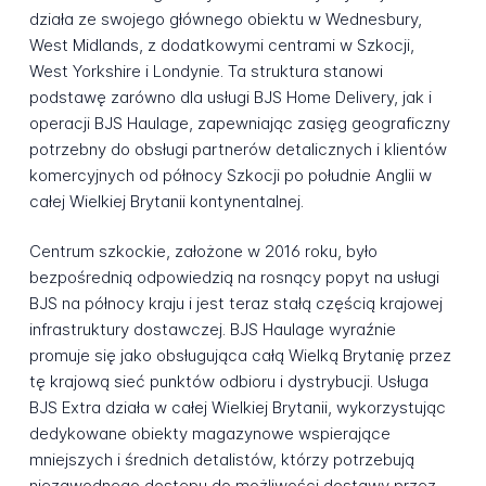
działa ze swojego głównego obiektu w Wednesbury,
West Midlands, z dodatkowymi centrami w Szkocji,
West Yorkshire i Londynie. Ta struktura stanowi
podstawę zarówno dla usługi BJS Home Delivery, jak i
operacji BJS Haulage, zapewniając zasięg geograficzny
potrzebny do obsługi partnerów detalicznych i klientów
komercyjnych od północy Szkocji po południe Anglii w
całej Wielkiej Brytanii kontynentalnej.
Centrum szkockie, założone w 2016 roku, było
bezpośrednią odpowiedzią na rosnący popyt na usługi
BJS na północy kraju i jest teraz stałą częścią krajowej
infrastruktury dostawczej. BJS Haulage wyraźnie
promuje się jako obsługująca całą Wielką Brytanię przez
tę krajową sieć punktów odbioru i dystrybucji. Usługa
BJS Extra działa w całej Wielkiej Brytanii, wykorzystując
dedykowane obiekty magazynowe wspierające
mniejszych i średnich detalistów, którzy potrzebują
niezawodnego dostępu do możliwości dostawy przez