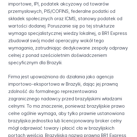
importowe, IPI, podatek akcyzowy od towarów
przemysłowych, PIS/COFINS, federalne podatki od
składek społecznych oraz ICMS, stanowy podatek od
wartości dodanej. Poruszanie się po tej strukturze
wymaga specjalistycznej wiedzy lokalnej, a BR1 Express
zbudował swój model operacyjny wokół tego
wymagania, zatrudniając dedykowane zespoły odprawy
celnej z ponad sześcioletnim doświadczeniem
specyficznym dla Brazylii.
Firma jest upoważniona do działania jako agencja
importowo-eksportowa w Brazylii, dając jej prawną
zdolność do formalnego reprezentowania
zagranicznego nadawcy przed brazylijskimi władzami
celnymi. To ma znaczenie, ponieważ brazylijskie prawo
celne ogólnie wymaga, aby tylko prawnie ustanowiona
brazylijska jednostka lub licencjonowany broker celny
mógł odprawiać towary i płacić cła w brazylijskich
portach wejścia. Brazylijska nazwa prawna BR1 Express