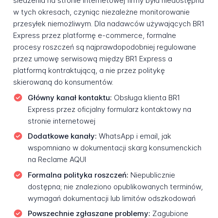
śledzenia na stronie internetowej firmy była niedostępna
w tych okresach, czyniąc niezależne monitorowanie
przesyłek niemożliwym. Dla nadawców używających BR1
Express przez platformę e-commerce, formalne
procesy roszczeń są najprawdopodobniej regulowane
przez umowę serwisową między BR1 Express a
platformą kontraktującą, a nie przez politykę
skierowaną do konsumentów.
Główny kanał kontaktu:
Obsługa klienta BR1
Express przez oficjalny formularz kontaktowy na
stronie internetowej
Dodatkowe kanały:
WhatsApp i email, jak
wspomniano w dokumentacji skarg konsumenckich
na Reclame AQUI
Formalna polityka roszczeń:
Niepublicznie
dostępna; nie znaleziono opublikowanych terminów,
wymagań dokumentacji lub limitów odszkodowań
Powszechnie zgłaszane problemy:
Zagubione