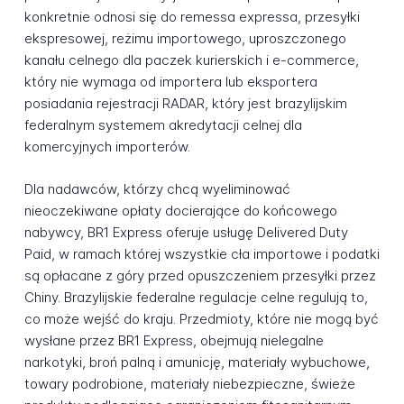
konkretnie odnosi się do remessa expressa, przesyłki
ekspresowej, reżimu importowego, uproszczonego
kanału celnego dla paczek kurierskich i e-commerce,
który nie wymaga od importera lub eksportera
posiadania rejestracji RADAR, który jest brazylijskim
federalnym systemem akredytacji celnej dla
komercyjnych importerów.
Dla nadawców, którzy chcą wyeliminować
nieoczekiwane opłaty docierające do końcowego
nabywcy, BR1 Express oferuje usługę Delivered Duty
Paid, w ramach której wszystkie cła importowe i podatki
są opłacane z góry przed opuszczeniem przesyłki przez
Chiny. Brazylijskie federalne regulacje celne regulują to,
co może wejść do kraju. Przedmioty, które nie mogą być
wysłane przez BR1 Express, obejmują nielegalne
narkotyki, broń palną i amunicję, materiały wybuchowe,
towary podrobione, materiały niebezpieczne, świeże