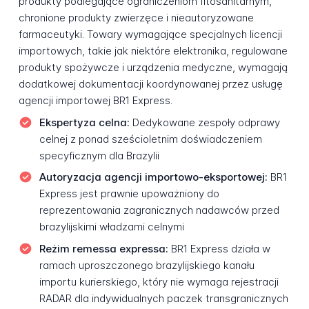
produkty podlegające ograniczeniom fitosanitarnym,
chronione produkty zwierzęce i nieautoryzowane
farmaceutyki. Towary wymagające specjalnych licencji
importowych, takie jak niektóre elektronika, regulowane
produkty spożywcze i urządzenia medyczne, wymagają
dodatkowej dokumentacji koordynowanej przez usługę
agencji importowej BR1 Express.
Ekspertyza celna:
Dedykowane zespoły odprawy
celnej z ponad sześcioletnim doświadczeniem
specyficznym dla Brazylii
Autoryzacja agencji importowo-eksportowej:
BR1
Express jest prawnie upoważniony do
reprezentowania zagranicznych nadawców przed
brazylijskimi władzami celnymi
Reżim remessa expressa:
BR1 Express działa w
ramach uproszczonego brazylijskiego kanału
importu kurierskiego, który nie wymaga rejestracji
RADAR dla indywidualnych paczek transgranicznych