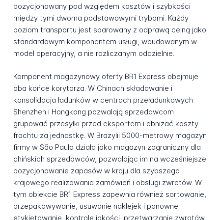
pozycjonowany pod względem kosztów i szybkości
między tymi dwoma podstawowymi trybami. Każdy
poziom transportu jest sparowany z odprawą celną jako
standardowym komponentem usługi, wbudowanym w
model operacyjny, a nie rozliczanym oddzielnie.
Komponent magazynowy oferty BR1 Express obejmuje
oba końce korytarza. W Chinach składowanie i
konsolidacja ładunków w centrach przeładunkowych
Shenzhen i Hongkong pozwalają sprzedawcom
grupować przesyłki przed eksportem i obniżać koszty
frachtu za jednostkę. W Brazylii 5000-metrowy magazyn
firmy w São Paulo działa jako magazyn zagraniczny dla
chińskich sprzedawców, pozwalając im na wcześniejsze
pozycjonowanie zapasów w kraju dla szybszego
krajowego realizowania zamówień i obsługi zwrotów. W
tym obiekcie BR1 Express zapewnia również sortowanie,
przepakowywanie, usuwanie naklejek i ponowne
etykietowanie, kontrolę jakości, przetwarzanie zwrotów