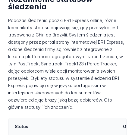
śledzenia
Podczas śledzenia paczki BR1 Express online, różne
komunikaty statusu pojawiają się, gdy przesyłka jest
trasowana z Chin do Brazylii. System śledzenia jest
dostępny przez portal strony internetowej BR1 Express,
a dane śledzenia firmy są również zintegrowane z
kilkoma platformami agregatorowymi stron trzecich, w
tym PostTrack, Synctrack, Track123 i ParcelTracker,
dając odbiorcom wiele opcji monitorowania swoich
przesyłek. Etykiety statusu w systemie śledzenia BR1
Express pojawiają się w języku portugalskim w
interfejsach skierowanych do konsumentów,
odzwierciedlając brazylijską bazę odbiorców. Oto
główne statusy i ich znaczenia.
Status
Opis