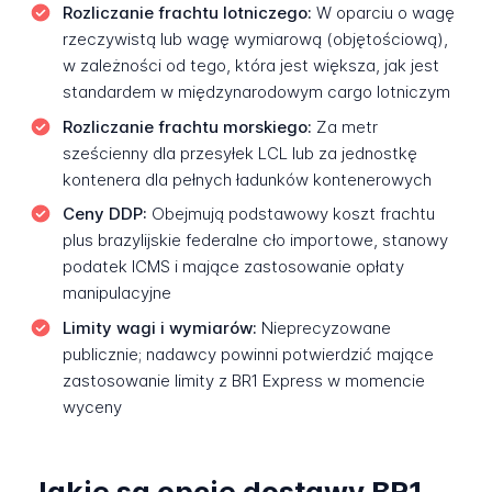
Rozliczanie frachtu lotniczego:
W oparciu o wagę
rzeczywistą lub wagę wymiarową (objętościową),
w zależności od tego, która jest większa, jak jest
standardem w międzynarodowym cargo lotniczym
Rozliczanie frachtu morskiego:
Za metr
sześcienny dla przesyłek LCL lub za jednostkę
kontenera dla pełnych ładunków kontenerowych
Ceny DDP:
Obejmują podstawowy koszt frachtu
plus brazylijskie federalne cło importowe, stanowy
podatek ICMS i mające zastosowanie opłaty
manipulacyjne
Limity wagi i wymiarów:
Nieprecyzowane
publicznie; nadawcy powinni potwierdzić mające
zastosowanie limity z BR1 Express w momencie
wyceny
Jakie są opcje dostawy BR1