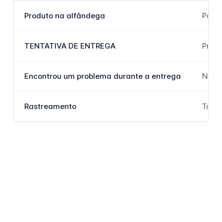
Produto na alfândega
Paczk
TENTATIVA DE ENTREGA
Próba
Encontrou um problema durante a entrega
Napot
Rastreamento
Ta et