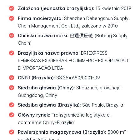
Założona (jednostka brazylijska):
15 kwietnia 2019
Firma macierzysta:
Shenzhen Dehengshun Supply
Chain Management Co., Ltd., założona w 2010
Chińska nazwa marki:
巴通供应链 (Bātōng Supply
Chain)
Brazylijska nazwa prawna:
BR1EXPRESS
REMESSAS EXPRESSAS ECOMMERCE EXPORTACAO
E IMPORTACAO LTDA
CNPJ (Brazylia):
33.354.680/0001-09
Siedziba główna (Chiny):
Shenzhen, prowincja
Guangdong, Chiny
Siedziba główna (Brazylia):
São Paulo, Brazylia
Główny rynek:
Transgraniczna logistyka e-
commerce Chiny-Brazylia
Powierzchnia magazynowa (Brazylia):
5000 m²
obiekt w São Paulo