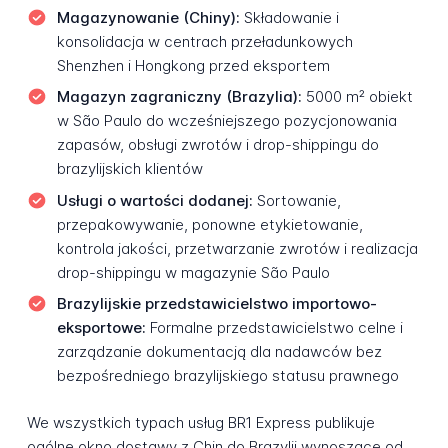
Magazynowanie (Chiny):
Składowanie i
konsolidacja w centrach przeładunkowych
Shenzhen i Hongkong przed eksportem
Magazyn zagraniczny (Brazylia):
5000 m² obiekt
w São Paulo do wcześniejszego pozycjonowania
zapasów, obsługi zwrotów i drop-shippingu do
brazylijskich klientów
Usługi o wartości dodanej:
Sortowanie,
przepakowywanie, ponowne etykietowanie,
kontrola jakości, przetwarzanie zwrotów i realizacja
drop-shippingu w magazynie São Paulo
Brazylijskie przedstawicielstwo importowo-
eksportowe:
Formalne przedstawicielstwo celne i
zarządzanie dokumentacją dla nadawców bez
bezpośredniego brazylijskiego statusu prawnego
We wszystkich typach usług BR1 Express publikuje
ogólne okno dostawy z Chin do Brazylii wynoszące od