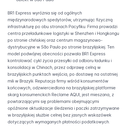
BR1 Express wyróżnia się od ogólnych
międzynarodowych spedytorów, utrzymując fizyczną
infrastrukturę po obu stronach Pacyfiku. Firma prowadzi
centra przeładunkowe logistyki w Shenzhen i Hongkongu
po stronie chińskiej oraz centrum magazynowo-
dystrybucyjne w São Paulo po stronie brazylijskiej. Ten
model podwójnej obecności pozwala BR1 Express
kontrolować cykl życia przesyłki od odbioru ładunku i
konsolidacji w Chinach, przez odprawę celną w
brazylijskich punktach wejścia, po dostawę na ostatniej
mili w Brazylii. Reputacja firmy wśród konsumentów
końcowych, odzwierciedlona na brazylijskiej platformie
skarg konsumenckich Reclame AQUI, jest mieszana, z
powtarzającymi się problemami obejmującymi
opóźnione aktualizacje śledzenia i paczki zatrzymywane
w brazylijskiej służbie celnej bez jasnych wskazówek
dotyczących wymaganych płatności podatkowych.