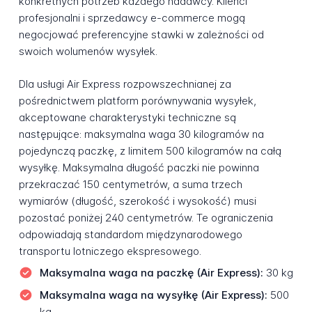
konkretnych potrzeb każdego nadawcy. Klienci
profesjonalni i sprzedawcy e-commerce mogą
negocjować preferencyjne stawki w zależności od
swoich wolumenów wysyłek.
Dla usługi Air Express rozpowszechnianej za
pośrednictwem platform porównywania wysyłek,
akceptowane charakterystyki techniczne są
następujące: maksymalna waga 30 kilogramów na
pojedynczą paczkę, z limitem 500 kilogramów na całą
wysyłkę. Maksymalna długość paczki nie powinna
przekraczać 150 centymetrów, a suma trzech
wymiarów (długość, szerokość i wysokość) musi
pozostać poniżej 240 centymetrów. Te ograniczenia
odpowiadają standardom międzynarodowego
transportu lotniczego ekspresowego.
Maksymalna waga na paczkę (Air Express):
30 kg
Maksymalna waga na wysyłkę (Air Express):
500
kg