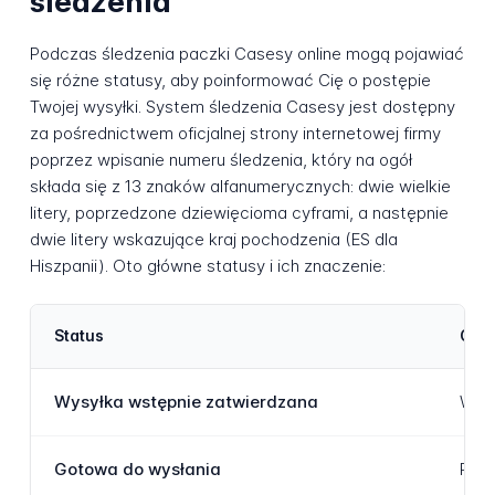
śledzenia
Podczas śledzenia paczki Casesy online mogą pojawiać
się różne statusy, aby poinformować Cię o postępie
Twojej wysyłki. System śledzenia Casesy jest dostępny
za pośrednictwem oficjalnej strony internetowej firmy
poprzez wpisanie numeru śledzenia, który na ogół
składa się z 13 znaków alfanumerycznych: dwie wielkie
litery, poprzedzone dziewięcioma cyframi, a następnie
dwie litery wskazujące kraj pochodzenia (ES dla
Hiszpanii). Oto główne statusy i ich znaczenie:
Status
Opis
Wysyłka wstępnie zatwierdzana
Wysy
Gotowa do wysłania
Pacz