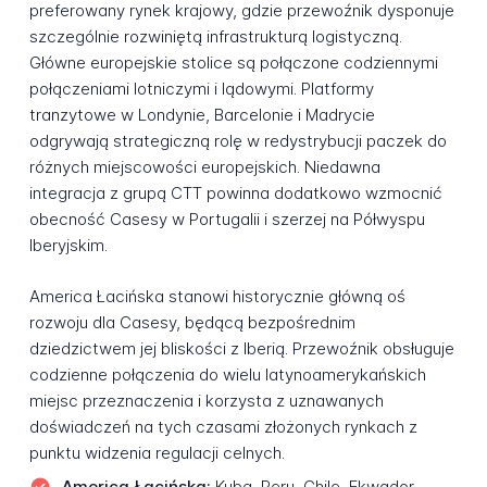
preferowany rynek krajowy, gdzie przewoźnik dysponuje
szczególnie rozwiniętą infrastrukturą logistyczną.
Główne europejskie stolice są połączone codziennymi
połączeniami lotniczymi i lądowymi. Platformy
tranzytowe w Londynie, Barcelonie i Madrycie
odgrywają strategiczną rolę w redystrybucji paczek do
różnych miejscowości europejskich. Niedawna
integracja z grupą CTT powinna dodatkowo wzmocnić
obecność Casesy w Portugalii i szerzej na Półwyspu
Iberyjskim.
America Łacińska stanowi historycznie główną oś
rozwoju dla Casesy, będącą bezpośrednim
dziedzictwem jej bliskości z Iberią. Przewoźnik obsługuje
codzienne połączenia do wielu latynoamerykańskich
miejsc przeznaczenia i korzysta z uznawanych
doświadczeń na tych czasami złożonych rynkach z
punktu widzenia regulacji celnych.
America Łacińska:
Kuba, Peru, Chile, Ekwador,