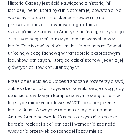
Historia Cacesy jest ściśle związana z historią linii
lotniczej Iberia, która była inicjatorem jej powstania. Na
wczesnym etapie firma skoncentrowała się na
przewozie paczek i towarów drogą lotniczą,
szczególnie z Europy do Ameryki Łacińskiej, korzystając
z licznych połączeń lotniczych obsługiwanych przez
Iberię. Ta bliskość ze światem lotnictwa nadała Casesi
unikalną wiedzę fachową w transporcie ekspresowym
ładunków lotniczych, którą do dzisiaj stanowi jeden z jej
głównych atutów konkurencyjnych.
Przez dziesięciolecia Cacesa znacznie rozszerzyła swój
zakres działalności i zdywersyfikowała swoje usługi, aby
stać się prawdziwym kompleksowym rozwiązaniem w
logistyce międzynarodowej. W 2011 roku połączenie
Iberii z British Airways w ramach grupy International
Airlines Group pozwoliło Casesi skorzystać z jeszcze
bardziej rozlegej sieci lotniczej i wzmocnić zdolność
wysyłania przesyłek do rosnącej liczby miejsc