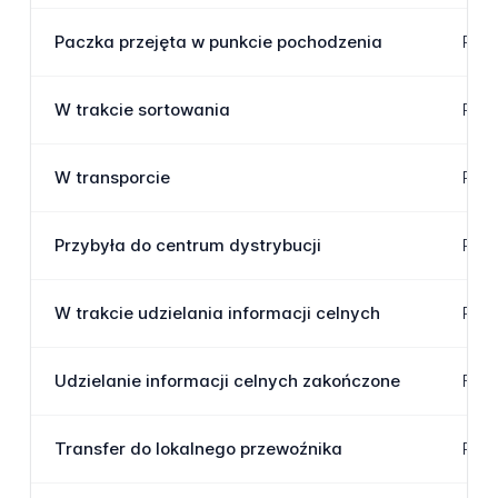
Paczka przejęta w punkcie pochodzenia
Pacz
W trakcie sortowania
Pacz
W transporcie
Pacz
Przybyła do centrum dystrybucji
Pacz
W trakcie udzielania informacji celnych
Pacz
Udzielanie informacji celnych zakończone
Form
Transfer do lokalnego przewoźnika
Pacz