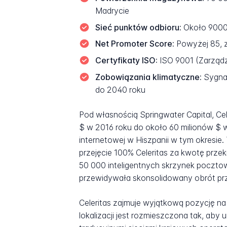
Madrycie
Sieć punktów odbioru:
Około 9000 l
Net Promoter Score:
Powyżej 85, z
Certyfikaty ISO:
ISO 9001 (Zarządz
Zobowiązania klimatyczne:
Sygnat
do 2040 roku
Pod własnością Springwater Capital, Ce
$ w 2016 roku do około 60 milionów $
internetowej w Hiszpanii w tym okresie
przejęcie 100% Celeritas za kwotę prze
50 000 inteligentnych skrzynek poczto
przewidywała skonsolidowany obrót prz
Celeritas zajmuje wyjątkową pozycję na 
lokalizacji jest rozmieszczona tak, aby 