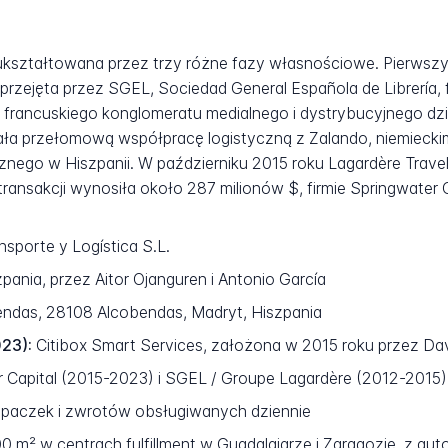
a ukształtowana przez trzy różne fazy własnościowe. Pierws
 przejęta przez SGEL, Sociedad General Española de Librería
, francuskiego konglomeratu medialnego i dystrybucyjnego dz
zała przełomową współpracę logistyczną z Zalando, niemieck
cznego w Hiszpanii. W październiku 2015 roku Lagardère Trave
sakcji wynosiła około 287 milionów $, firmie Springwater Cap
nsporte y Logística S.L.
pania, przez Aitor Ojanguren i Antonio García
bendas, 28108 Alcobendas, Madryt, Hiszpania
023):
Citibox Smart Services, założona w 2015 roku przez Da
 Capital (2015-2023) i SGEL / Groupe Lagardère (2012-2015)
paczek i zwrotów obsługiwanych dziennie
0 m² w centrach fulfillment w Guadalajarze i Zaragozie, z 