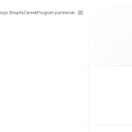
acja Shopify
Cennik
Program partnerski