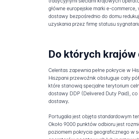
tradycyjnymi sieciami krajowych opera
główne europejskie marki e-commerce, w
dostawy bezpośrednio do domu redukuj
uzyskania przez firmę statusu sygnatari
Do których krajów 
Celeritas zapewnia pełne pokrycie w Hisz
Hiszpanii przewoźnik obsługuje cały pół
które stanowią specjalne terytorium ce
dostawy DDP (Delivered Duty Paid), co 
dostawy.
Portugalia jest objęta standardowym ter
Około 9000 punktów odbioru jest rozmies
poziomem pokrycia geograficznego w se