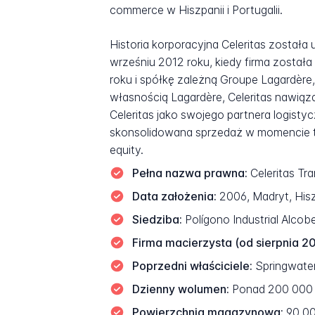
commerce w Hiszpanii i Portugalii.
Historia korporacyjna Celeritas został
wrześniu 2012 roku, kiedy firma została
roku i spółkę zależną Groupe Lagardère
własnością Lagardère, Celeritas nawią
Celeritas jako swojego partnera logisty
skonsolidowana sprzedaż w momencie tran
equity.
Pełna nazwa prawna:
Celeritas Tra
Data założenia:
2006, Madryt, Hisz
Siedziba:
Polígono Industrial Alco
Firma macierzysta (od sierpnia 2
Poprzedni właściciele:
Springwater
Dzienny wolumen:
Ponad 200 000 
Powierzchnia magazynowa:
90 00