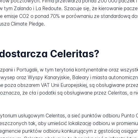
torów pocztowych. Firma przetwarza ponad 200 000 paczek i
 tym Zalando i La Redoute. Szacuje się, że kierowanie pacze
e emisje CO2 o ponad 70% w porównaniu ze standardową do
usza Climate Pledge.
dostarcza Celeritas?
panii i Portugalii, w tym terytoria kontynentalne oraz wszyst
wysep oraz Wyspy Kanaryjskie, Baleary i miasta autonomiczne 
lne poza obszarem VAT Unii Europejskiej, są obsługiwane pr
oznacza, że cła i podatki są obsługiwane przez Celeritas, a 
ytorium usługowym Celeritas, a sieć punktów odbioru Punto Cel
zczonych tak, aby umieścić lokalizację odbioru w promieniu 3
gmencie punktów odbioru konkurującym z gęstością osiąganą