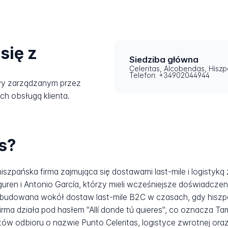
się z
Siedziba główna
Celeritas, Alcobendas, Hiszp
Telefon: +34902044944
wy zarządzanym przez
ich obsługą klienta.
s?
 hiszpańska firma zajmująca się dostawami last-mile i logisty
uren i Antonio García, którzy mieli wcześniejsze doświadczen
 zbudowana wokół dostaw last-mile B2C w czasach, gdy hisz
ma działa pod hasłem "Allí donde tú quieres", co oznacza Tam, 
w odbioru o nazwie Punto Celeritas, logistyce zwrotnej oraz u