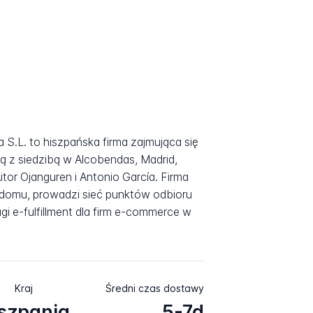
a S.L. to hiszpańska firma zajmująca się
yką z siedzibą w Alcobendas, Madrid,
tor Ojanguren i Antonio García. Firma
o domu, prowadzi sieć punktów odbioru
gi e-fulfillment dla firm e-commerce w
Kraj
Średni czas dostawy
szpania
5-7d