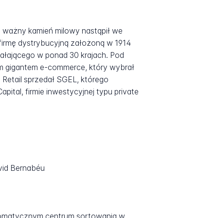
zy ważny kamień milowy nastąpił we
, firmę dystrybucyjną założoną w 1914
iałającego w ponad 30 krajach. Pod
im gigantem e-commerce, który wybrał
l Retail sprzedał SGEL, którego
ital, firmie inwestycyjnej typu private
vid Bernabéu
automatycznym centrum sortowania w