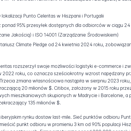
okalizacji Punto Celeritas w Hiszpanii i Portugalii
 ponad 95% przesyłek dostępnych dla odbiorców w ciągu 24
anie Jakością) i ISO 14001 (Zarządzanie Środowiskiem)
ariusz Climate Pledge od 24 kwietnia 2024 roku, zobowiązany
leritas rozszerzył swoje możliwości logistyki e-commerce i z
 w 2022 roku, co oznacza sześciokrotny wzrost napędzany p
. Trzecia zmiana własnościowa nastąpiła w sierpniu 2023 roku
kraczającą 20 milionów $. Citibox, założony w 2015 roku pr
wych mieszkaniowych skupionych w Madrycie i Barcelonie, a 
ekraczający 135 milionów $.
iberyjskim rynku dostaw last-mile. Sieć punktów odbioru Punt
umieścić punkt odbioru w promieniu 3 km od 90% populacji Hisz