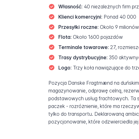
Własność:
40 niezależnych firm p
Klienci komercyjni:
Ponad 40 000
Przesyłki roczne:
Około 9 milionów
Flota:
Około 1600 pojazdów
Terminale towarowe:
27, rozmiesz
Trasy dystrybucyjne:
350 aktywnych
Logo:
Trzy koła nawiązujące do trze
Pozycja Danske Fragtmænd na duńskim r
magazynowanie, odprawę celną, rezerw
podstawowych usług frachtowych. Ta sz
paczek - rozróżnienie, które ma rzecz
tylko do transportu. Deklarowaną ambic
pozycjonowanie, które odzwierciedla je