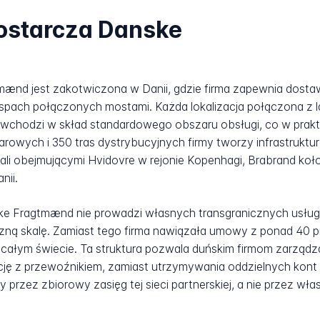
dostarcza Danske
ænd jest zakotwiczona w Danii, gdzie firma zapewnia dosta
wyspach połączonych mostami. Każda lokalizacja połączona z
ą wchodzi w skład standardowego obszaru obsługi, co w pra
arowych i 350 tras dystrybucyjnych firmy tworzy infrastruktu
i obejmującymi Hvidovre w rejonie Kopenhagi, Brabrand koło 
nii.
ke Fragtmænd nie prowadzi własnych transgranicznych us
zną skalę. Zamiast tego firma nawiązała umowy z ponad 40 p
 całym świecie. Ta struktura pozwala duńskim firmom zarządz
ację z przewoźnikiem, zamiast utrzymywania oddzielnych kon
przez zbiorowy zasięg tej sieci partnerskiej, a nie przez wła