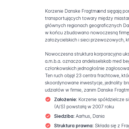
Korzenie Danske Fragtmænd sięgają pon
transportujących towary między miasta
głównych regionach geograficznych Danii 
w końcu zbudowano nowoczesną firmę. L
założycielskich i sieci przewozowych, kt
Nowoczesna struktura korporacyjna uksz
a.m.b.a. oznacza andelsselskab med beg
członkowskich jednogłośnie zagłosowało
Ten ruch objął 23 centra frachtowe, któ
skoordynowane inwestycje, jednolity br
udziałów w firmie, zanim Danske Fragt
Założenie:
Korzenie spółdzielcze si
(A/S) powstałą w 2007 roku
Siedziba:
Aarhus, Dania
Struktura prawna:
Składa się z Fr