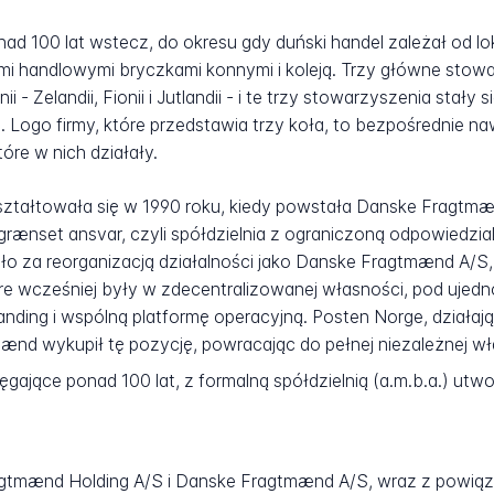
ad 100 lat wstecz, do okresu gdy duński handel zależał od 
mi handlowymi bryczkami konnymi i koleją. Trzy główne st
- Zelandii, Fionii i Jutlandii - i te trzy stowarzyszenia stały
ogo firmy, które przedstawia trzy koła, to bezpośrednie na
óre w nich działały.
tałtowała się w 1990 roku, kiedy powstała Danske Fragtmænd 
rænset ansvar, czyli spółdzielnia z ograniczoną odpowiedzia
 za reorganizacją działalności jako Danske Fragtmænd A/S, 
re wcześniej były w zdecentralizowanej własności, pod ujedno
anding i wspólną platformę operacyjną. Posten Norge, działaj
mænd wykupił tę pozycję, powracając do pełnej niezależnej w
ęgające ponad 100 lat, z formalną spółdzielnią (a.m.b.a.) utw
agtmænd Holding A/S i Danske Fragtmænd A/S, wraz z powiąz