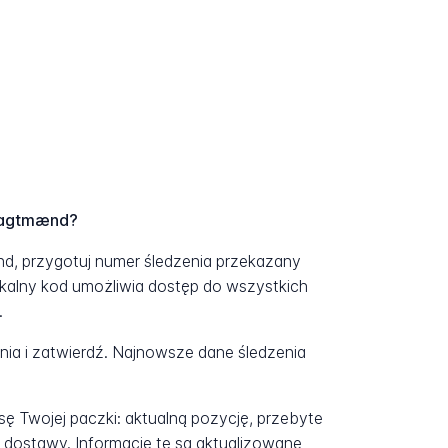
Fragtmænd?
d, przygotuj numer śledzenia przekazany
kalny kod umożliwia dostęp do wszystkich
.
a i zatwierdź. Najnowsze dane śledzenia
ę Twojej paczki: aktualną pozycję, przebyte
 dostawy. Informacje te są aktualizowane