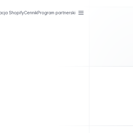
acja Shopify
Cennik
Program partnerski