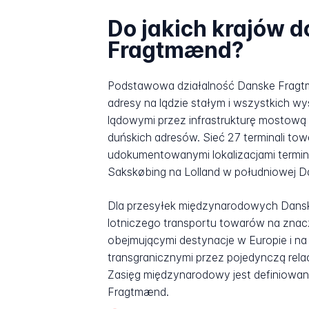
Do jakich krajów 
Fragtmænd?
Podstawowa działalność Danske Fragtm
adresy na lądzie stałym i wszystkich 
lądowymi przez infrastrukturę mostow
duńskich adresów. Sieć 27 terminali tow
udokumentowanymi lokalizacjami terminal
Sakskøbing na Lolland w południowej Da
Dla przesyłek międzynarodowych Dans
lotniczego transportu towarów na znac
obejmującymi destynacje w Europie i na
transgranicznymi przez pojedynczą rel
Zasięg międzynarodowy jest definiowany 
Fragtmænd.