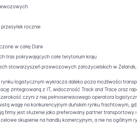
rzewozowych
 przesyłek rocznie
czone w całej Danii
 tras pokrywających całe terytorium kraju
ch stowarzyszeń przewozowych założycielskich w Zelandii, na 
ynku logistycznym wykracza daleko poza możliwości transpo
ację zintegrowaną z IT, widoczność Track and Trace oraz r
erokość czyni z niej pełnoserwisowego operatora logistyczn
ywistą wagę na konkurencyjnym duńskim rynku frachtowym, gd
ją firmy jest służenie jako preferowany partner transportowy
j celowe skupienie na handlu komercyjnym, a nie na ogólnym