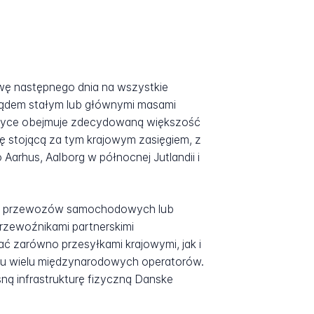
wę następnego dnia na wszystkie
 lądem stałym lub głównymi masami
ktyce obejmuje zdecydowaną większość
rę stojącą za tym krajowym zasięgiem, z
Aarhus, Aalborg w północnej Jutlandii i
ług przewozów samochodowych lub
rzewoźnikami partnerskimi
ać zarówno przesyłkami krajowymi, jak i
t u wielu międzynarodowych operatorów.
sną infrastrukturę fizyczną Danske