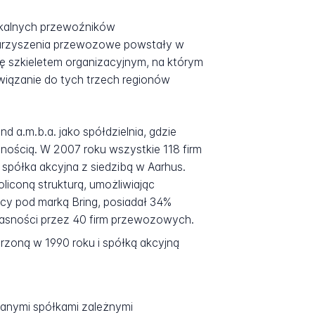
lokalnych przewoźników
owarzyszenia przewozowe powstały w
 się szkieletem organizacyjnym, na którym
wiązanie do tych trzech regionów
a.m.b.a. jako spółdzielnia, gdzie
lnością. W 2007 roku wszystkie 118 firm
spółka akcyjna z siedzibą w Aarhus.
liconą strukturą, umożliwiając
ący pod marką Bring, posiadał 34%
łasności przez 40 firm przewozowych.
orzoną w 1990 roku i spółką akcyjną
anymi spółkami zależnymi