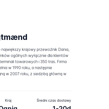
agtmænd
 największy krajowy przewoźnik Dania,
unków ogólnych wyłącznie dla klientów
erminali towarowych i 350 tras. Firma
lnia w 1990 roku, a następnie
jną w 2007 roku, z siedzibą główną w
Kraj
Średni czas dostawy
Dania
1-20d